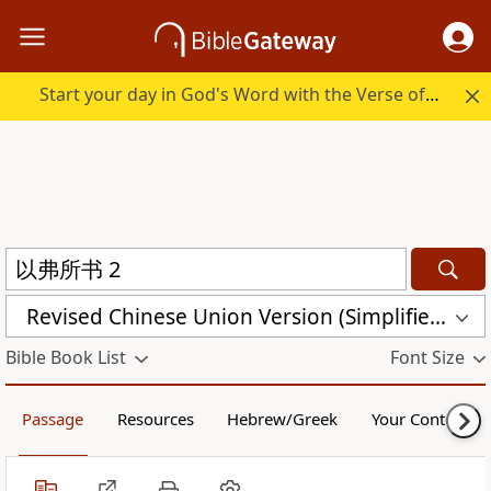
Start your day in God's Word with the Verse of the Day.
Revised Chinese Union Version (Simplified Script) Shen Edition (RCU17SS)
Bible Book List
Font Size
Passage
Resources
Hebrew/Greek
Your Content