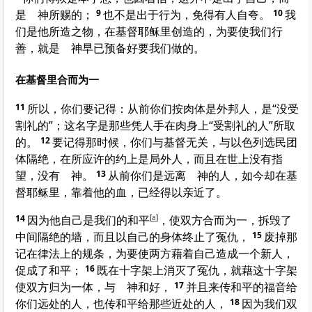
是 神所赐的；
9
也不是出于行为，免得有人自夸。
10
我
们是他所造之物，在基督耶稣里创造的，为要使我们行
善，就是 神早已预备好要我们做的。
在基督里合而为一
11
所以，你们要记得：从前你们按肉体是外邦人，是“没受
割礼的”；这名字是那些凭人手在肉身上“受割礼的人”所取
的。
12
要记得那时候，你们与基督无关，与
以色列
选民团
体隔绝，在所应许的约上是局外人，而且在世上没有指
望，没有 神。
13
从前你们是远离 神的人，如今却在基
督耶稣里，靠着他的血，已经得以亲近了。
14
因为他自己是我们的和平
[
a
]
，使双方合而为一，拆毁了
中间隔绝的墙，而且以自己的身体终止了冤仇，
15
废掉那
记在律法上的规条，为要使两方藉着自己造成一个新人，
促成了和平；
16
既在十字架上消灭了冤仇，就藉这十字架
使双方归为一体，与 神和好，
17
并且来传和平的福音给
你们远处的人，也传和平给那些近处的人，
18
因为我们双