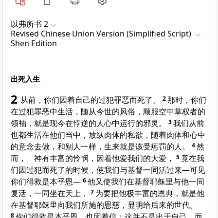
以弗所书 2
Revised Chinese Union Version (Simplified Script)
Shen Edition
出死入生
2
从前，你们因着自己的过犯罪恶而死了。
2
那时，你们
在过犯罪恶中生活，随从今世的风俗，顺服空中掌权者的
领袖，就是现今在悖逆的人心中运行的邪灵。
3
我们从前
也都生活在他们当中，放纵肉体的私欲，随着肉体和心中
的意念去做，和别人一样，生来就是该受惩罚的人。
4
然
而， 神有丰富的怜悯，因着他爱我们的大爱，
5
竟在我
们因过犯而死了的时候，使我们与基督一同活过来—可见
你们得救是本乎恩—
6
他又使我们在基督耶稣里与他一同
复活，一同坐在天上，
7
为要把他极丰富的恩典，就是他
在基督耶稣里向我们所施的恩慈，显明给后来的世代。
8
你们得救是本乎恩，也因着信；这并不是出于自己，而