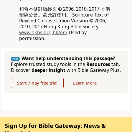
和合本修訂版經文 © 2006, 2010, 2017 香港
聖經公會。蒙允許使用。 Scripture Text of
Revised Chinese Union Version © 2006,
2010, 2017 Hong Kong Bible Society.
www.hkbs.org.hk/en/
Used by
permission.
Want help understanding this passage?
PLUS
Explore trusted study tools in the
Resources
tab.
Discover
deeper insight
with Bible Gateway Plus.
Start 7-day free trial
Learn More
Sign Up for Bible Gateway: News &