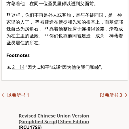
方藉着他，在同一位圣灵里得以进到父面前。
19
这样，你们不再是外人或客旅，是与圣徒同国，是 神
家里的人了，
20
被建造在使徒和先知的根基上，而基督耶
稣自己为房角石，
21
靠着他整座房子连接得紧凑，渐渐成
为在主里的圣殿。
22
你们也靠他同被建造，成为 神藉着
圣灵居住的所在。
Footnotes
2．14
“因为…和平”或译“因为他使我们和睦”。
以弗所书 1
以弗所书 3
Revised Chinese Union Version
(Simplified Script) Shen Edition
(RCU17SS)