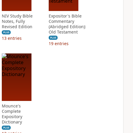
NIV Study Bible
Expositor's Bible
Notes, Fully
Commentary
Revised Edition
(Abridged Edition):
Old Testament
PLUS
13
entries
PLUS
19
entries
Mounce's
Complete
Expository
Dictionary
PLUS