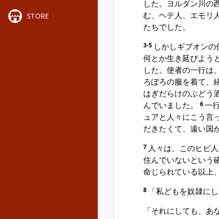
した。ヨルダン川の
む、ヘテ人、エモリ
STORE
たちでした。
3-5
しかしギブオンの
何とか生き延びよう
した。使者の一行は
ろぼろの服を着て、
はぎだらけのぶどう
んでいました。
6
一
ュアと人々にこう言
だきたくて、遠い国
7
人々は、このヒビ人
住んでいないという
命じられている以上
8
「私どもを奴隷にし
「それにしても、あ