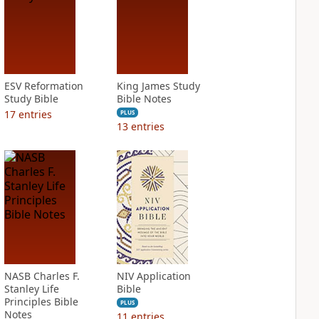
ESV Reformation
King James Study
Study Bible
Bible Notes
17
entries
PLUS
13
entries
NASB Charles F.
NIV Application
Stanley Life
Bible
Principles Bible
PLUS
Notes
11
entries