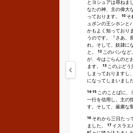
とヨシュアは尋ねま
なたの神、主の偉大
っております。
10
そ
ュボンの王シホンと
かもよく知っており
うのです。『さあ、
れ。そして、奴隷に
と。
12
このパンなど
が、今はごらんのと
ます。
13
このぶどう
しまっておりますし
になってしまいまし
14-15
このことばに、
一行を信用し、主の
す。そして、厳粛な
16
それから三日たっ
ました。
17
イスラエ
町々に踏み込みまし