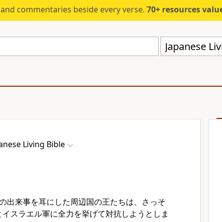
s and commentaries beside every verse.
70+ resources valued at $5,
Japanese Liv
anese Living Bible
の出来事を耳にした周辺国の王たちは、さっそ
とイスラエル軍に全力を挙げて対抗しようとしま