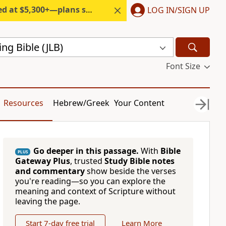
300+—plans start under $6/month.
LOG IN/SIGN UP
ing Bible (JLB)
Font Size
Resources
Hebrew/Greek
Your Content
Go deeper in this passage.
With
Bible
PLUS
Gateway Plus
, trusted
Study Bible notes
and commentary
show beside the verses
you're reading—so you can explore the
meaning and context of Scripture without
leaving the page.
Start 7-day free trial
Learn More