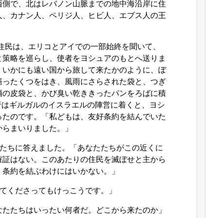
西側で、北はレバノン山脈までの地中海沿岸に住
人、カナン人、ペリジ人、ヒビ人、エブス人の王
住民は、エリコとアイでの一部始終を聞いて、
と策略を巡らし、使者をヨシュアのもとへ送りま
、いかにも遠い国から旅して来たかのように、ぼ
繕ったくつをはき、風雨にさらされた袋と、つぎ
酒の皮袋と、かび臭い乾ききったパンをろばに積
行はギルガルのイスラエルの陣営に着くと、ヨシ
ったのです。「私どもは、友好条約を結んでいた
からまいりました。」
たちに答えました。「あなたたちがこの近くに
確証はない。このあたりの住民を滅ぼせと主から
、条約を結ぶわけにはいかない。」
てくださってもけっこうです。」
なたたちはいったい何者だ。どこから来たのか」