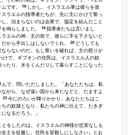
リムです。
18
しかし、イスラエル軍は彼らを攻
イスラエルの指導者たちが、先に主にかけて誓っ
かし、治まらないのは会衆で、協定を結んだこと
平を鳴らしました。
19
指導者たちは言いまし
スラエルの神、主の前で、彼らに手を下さないと
。だから手出しはしないでくれ。
20
どうしても
ばならないのだ。もし誓いを破れば、主の怒りが
わけで、ギブオンの住民は、イスラエル人の奴
割ったり、水をくんだりして暮らすことになった
呼んで、問いただしました。「あなたたちは、私
いながら、なぜ遠い国から来たなどと、だますよ
。
23
今にのろいが降りかかり、あなたたちはこ
たちの奴隷となり、私たちの神に仕えて、たきぎ
とになるだろう。」
ことをしたのは、イスラエルの神様が忠実なしも
の全土を征服し、住民を皆殺しにしなさい』とお