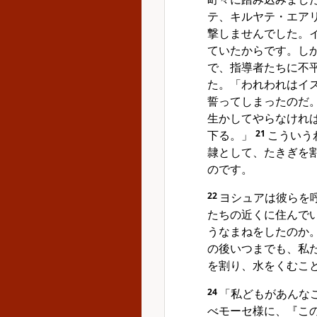
テ、キルヤテ・エア
撃しませんでした。
ていたからです。し
で、指導者たちに不
た。「われわれはイ
誓ってしまったのだ
生かしてやらなけれ
下る。」
21
こういう
隷として、たきぎを
のです。
22
ヨシュアは彼らを
たちの近くに住んで
うなまねをしたのか
の後いつまでも、私
を割り、水をくむこ
24
「私どもがあんな
べモーセ様に、『こ