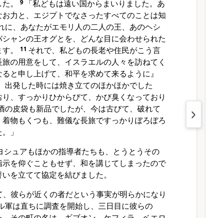
した。
9
「私どもは遠い国からまいりました。あ
なお力と、エジプトでなさったすべてのことは知
れに、あなたがエモリ人の二人の王、あのヘシ
バシャンの王オグとを、どんな目に会わせられた
ます。
11
それで、私どもの長老や住民がこう言
長旅の用意をして、イスラエルの人々を訪ねてく
なると申し上げて、和平を求めて来るように』
、出発した時には焼き立てのほかほかでした
おり、すっかりひからびて、かび臭くなっており
酒の皮袋も新品でしたが、今は古びて、破れて
、着物もくつも、難儀な長旅ですっかりぼろぼろ
た。」
ヨシュアもほかの指導者たちも、とうとうその
指示を仰ぐこともせず、和を講じてしまったので
誓いを立てて協定を結びました。
て、彼らが近くの者だという事実が明らかになり
ル軍は直ちに調査を開始し、三日目に彼らの
た。その町の名は、ギブオン、ケフィラ、ベエロ