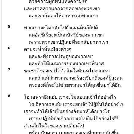
ด้วยความผูกพันแห่งความรัก
และเราคลายแอกจากคอของพวกเขา
และเราก้มลงให้อาหารแก่พวกเขา
5
พวกเขาจะไม่กลับไปยังแผ่นดินอียิปต์
แต่อัสซีเรียจะเป็นกษัตริย์ของพวกเขา
เพราะพวกเขาปฏิเสธที่จะกลับมาหาเรา
6
ดาบจะห้ำหั่นเมืองต่างๆ
และจะพังดาลประตูของพวกเขา
และทำให้แผนการของพวกเขาพินาศ
7
ชนชาติของเราได้ตัดสินใจหันเหไปจากเรา
และถ้าแม้ว่าพวกเขาจะร้องเรียกถึงองค์ผู้สูงสุด
พระองค์ก็จะไม่ช่วยพวกเขาให้ลุกขึ้นมาได้อีก
8
โอ เอฟราอิมเอ๋ย เราจะไม่แยแสเจ้าได้อย่างไร
โอ อิสราเอลเอ๋ย เราจะยกเจ้าให้ผู้อื่นได้อย่างไร
เราจะทำให้เจ้าเป็นอย่างอัดมาห์ได้อย่างไร
เราจะปฏิบัติต่อเจ้าอย่างเศโบยิมได้อย่างไร
[
b
]
ส่วนลึกในใจของเราเปลี่ยนไป
พร้อมกับความเมตตาของเราที่ถูกกระตุ้นขึ้น