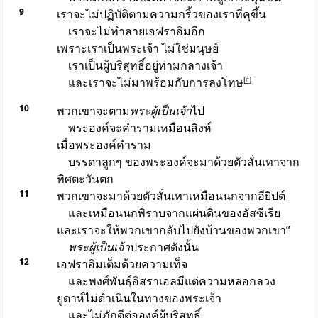
9
เราจะไม่ปฏิบัติตามความกริ้วของเราที่คุขึ้น
เราจะไม่ทำลายเอฟราอิมอีก
เพราะเราเป็นพระเจ้า ไม่ใช่มนุษย์
เราเป็นผู้บริสุทธิ์อยู่ท่ามกลางเจ้า
และเราจะไม่มาพร้อมกับการลงโทษ
[
c
]
10
พวกเขาจะตาม
พระผู้เป็นเจ้า
ไป
พระองค์จะคำรามเหมือนสิงห์
เมื่อพระองค์คำราม
บรรดาลูกๆ ของพระองค์จะมาด้วยตัวสั่นเทาจาก
ทิศตะวันตก
11
พวกเขาจะมาด้วยตัวสั่นเทาเหมือนนกจากอียิปต์
และเหมือนนกพิราบจากแผ่นดินของอัสซีเรีย
และเราจะให้พวกเขากลับไปยังบ้านของพวกเขา”
พระผู้เป็นเจ้า
ประกาศดังนั้น
12
เอฟราอิมเต็มด้วยความเท็จ
และพงศ์พันธุ์อิสราเอลมีแต่ความหลอกลวง
ยูดาห์ไม่ดำเนินในทางของพระเจ้า
และไม่ภักดีต่อองค์ผู้บริสุทธิ์