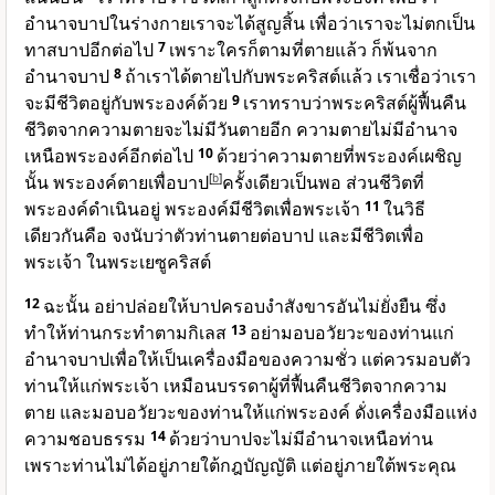
อำนาจบาปในร่างกายเราจะได้สูญสิ้น เพื่อว่าเราจะไม่ตกเป็น
ทาสบาปอีกต่อไป
7
เพราะใครก็ตามที่ตายแล้ว ก็พ้นจาก
อำนาจบาป
8
ถ้าเราได้ตายไปกับพระคริสต์แล้ว เราเชื่อว่าเรา
จะมีชีวิตอยู่กับพระองค์ด้วย
9
เราทราบว่าพระคริสต์ผู้ฟื้นคืน
ชีวิตจากความตายจะไม่มีวันตายอีก ความตายไม่มีอำนาจ
เหนือพระองค์อีกต่อไป
10
ด้วยว่าความตายที่พระองค์เผชิญ
นั้น พระองค์ตายเพื่อบาป
[
b
]
ครั้งเดียวเป็นพอ ส่วนชีวิตที่
พระองค์ดำเนินอยู่ พระองค์มีชีวิตเพื่อพระเจ้า
11
ในวิธี
เดียวกันคือ จงนับว่าตัวท่านตายต่อบาป และมีชีวิตเพื่อ
พระเจ้า ในพระเยซูคริสต์
12
ฉะนั้น อย่าปล่อยให้บาปครอบงำสังขารอันไม่ยั่งยืน ซึ่ง
ทำให้ท่านกระทำตามกิเลส
13
อย่ามอบอวัยวะของท่านแก่
อำนาจบาปเพื่อให้เป็นเครื่องมือของความชั่ว แต่ควรมอบตัว
ท่านให้แก่พระเจ้า เหมือนบรรดาผู้ที่ฟื้นคืนชีวิตจากความ
ตาย และมอบอวัยวะของท่านให้แก่พระองค์ ดั่งเครื่องมือแห่ง
ความชอบธรรม
14
ด้วยว่าบาปจะไม่มีอำนาจเหนือท่าน
เพราะท่านไม่ได้อยู่ภายใต้กฎบัญญัติ แต่อยู่ภายใต้พระคุณ