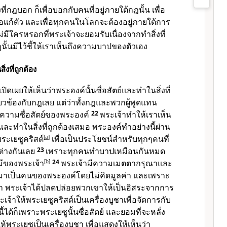
งที่กฎบอก ก็เพื่อบอกกับคนที่อยู่ภายใต้กฎนั้น เพื่อ
้อแก้ตัว และเพื่อทุกคนในโลกจะต้องอยู่ภายใต้การ
ม่มีใครหรอกที่พระเจ้าจะยอมรับเนื่องจากทำสิ่งที่
้นมีไว้ชี้ให้เราเห็นถึงความบาปของตัวเอง
่งที่ถูกต้อง
เปิดเผยให้เห็นว่าพระองค์นั้นซื่อสัตย์และทำในสิ่งที่
่ยวข้องกับกฎเลย แต่ว่าทั้งกฎและพวกผู้พูดแทน
งความซื่อสัตย์ของพระองค์
22
พระเจ้าทำให้เราเห็น
์ และทำในสิ่งที่ถูกต้องเสมอ พระองค์ทำอย่างนี้ผ่าน
ระเยซูคริสต์
[
a
]
เพื่อเป็นประโยชน์สำหรับทุกๆคนที่
ต่างกันเลย
23
เพราะทุกคนทำบาปเหมือนกันหมด
ีของพระเจ้า
[
b
]
24
พระเจ้ามีความเมตตากรุณาและ
มาเป็นคนของพระองค์โดยไม่คิดมูลค่า และเพราะ
ด้ทำ พระเจ้าได้ปลดปล่อยพวกเขาให้เป็นอิสระจากการ
ะเจ้าให้พระเยซูคริสต์เป็นเครื่องบูชาเพื่อจัดการกับ
ี้ได้ก็เพราะพระเยซูนั้นซื่อสัตย์ และยอมที่จะหลั่ง
้พระเยซูเป็นเครื่องบูชา เพื่อแสดงให้เห็นว่า