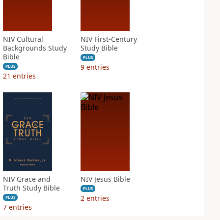
NIV Cultural
NIV First-Century
Backgrounds Study
Study Bible
Bible
PLUS
9
entries
PLUS
21
entries
NIV Grace and
NIV Jesus Bible
Truth Study Bible
PLUS
2
entries
PLUS
7
entries