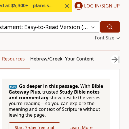
300+—plans start under $6/month.
LOG IN/SIGN UP
Thai New Testament: Easy-to-Read Version (ERV-TH)
Font Size
Resources
Hebrew/Greek
Your Content
Go deeper in this passage.
With
Bible
PLUS
Gateway Plus
, trusted
Study Bible notes
and commentary
show beside the verses
you're reading—so you can explore the
meaning and context of Scripture without
leaving the page.
Start 7-day free trial
Learn More