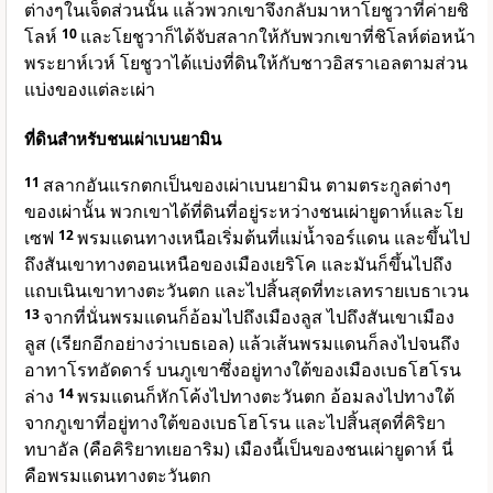
ต่างๆในเจ็ดส่วนนั้น แล้วพวกเขาจึงกลับมาหาโยชูวาที่ค่ายชิ
โลห์
10
และโยชูวาก็ได้จับสลากให้กับพวกเขาที่ชิโลห์ต่อหน้า
พระยาห์เวห์ โยชูวาได้แบ่งที่ดินให้กับชาวอิสราเอลตามส่วน
แบ่งของแต่ละเผ่า
ที่ดินสำหรับชนเผ่าเบนยามิน
11
สลากอันแรกตกเป็นของเผ่าเบนยามิน ตามตระกูลต่างๆ
ของเผ่านั้น พวกเขาได้ที่ดินที่อยู่ระหว่างชนเผ่ายูดาห์และโย
เซฟ
12
พรมแดนทางเหนือเริ่มต้นที่แม่น้ำจอร์แดน และขึ้นไป
ถึงสันเขาทางตอนเหนือของเมืองเยริโค และมันก็ขึ้นไปถึง
แถบเนินเขาทางตะวันตก และไปสิ้นสุดที่ทะเลทรายเบธาเวน
13
จากที่นั่นพรมแดนก็อ้อมไปถึงเมืองลูส ไปถึงสันเขาเมือง
ลูส (เรียกอีกอย่างว่าเบธเอล) แล้วเส้นพรมแดนก็ลงไปจนถึง
อาทาโรทอัดดาร์ บนภูเขาซึ่งอยู่ทางใต้ของเมืองเบธโฮโรน
ล่าง
14
พรมแดนก็หักโค้งไปทางตะวันตก อ้อมลงไปทางใต้
จากภูเขาที่อยู่ทางใต้ของเบธโฮโรน และไปสิ้นสุดที่คิริยา
ทบาอัล (คือคิริยาทเยอาริม) เมืองนี้เป็นของชนเผ่ายูดาห์ นี่
คือพรมแดนทางตะวันตก