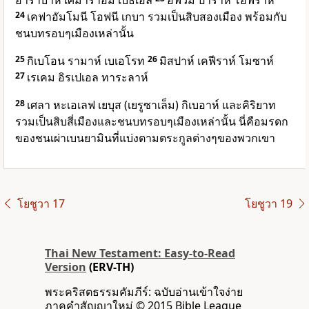
อาราบาห์ เศมาราอิม เบธเอล
อัฟวิม ปาราห์ โอฟราห์
24
เคฟาอัมโมนี โอฟนี เกบา รวมเป็นสิบสองเมือง พร้อมกับ
ชนบทรอบๆเมืองเหล่านั้น
25
กิเบโอน รามาห์ เบเอโรท
26
มิสปาห์ เคฟีราห์ โมซาห์
27
เรเคม อิรเปเอล ทาระลาห์
28
เศลา หะเอเลฟ เยบุส (เยรูซาเล็ม) กิเบอาห์ และคิริยาท
รวมเป็นสิบสี่เมืองและชนบทรอบๆเมืองเหล่านั้น นี่คือมรดก
ของชนเผ่าเบนยามินที่แบ่งตามตระกูลต่างๆของพวกเขา
โยชูวา 17
โยชูวา 19
Thai New Testament: Easy-to-Read
Version
(ERV-TH)
พระคริสตธรรมคัมภีร์: ฉบับอ่านเข้าใจง่าย
ภาคคำสัญญาใหม่ © 2015 Bible League