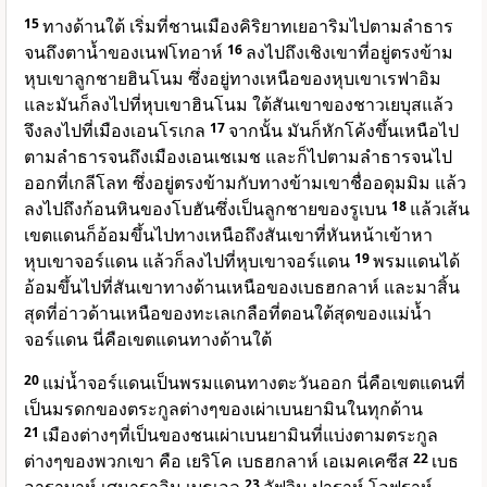
15
ทางด้านใต้ เริ่มที่ชานเมืองคิริยาทเยอาริมไปตามลำธาร
จนถึงตาน้ำของเนฟโทอาห์
16
ลงไปถึงเชิงเขาที่อยู่ตรงข้าม
หุบเขาลูกชายฮินโนม ซึ่งอยู่ทางเหนือของหุบเขาเรฟาอิม
และมันก็ลงไปที่หุบเขาฮินโนม ใต้สันเขาของชาวเยบุสแล้ว
จึงลงไปที่เมืองเอนโรเกล
17
จากนั้น มันก็หักโค้งขึ้นเหนือไป
ตามลำธารจนถึงเมืองเอนเชเมช และก็ไปตามลำธารจนไป
ออกที่เกลีโลท ซึ่งอยู่ตรงข้ามกับทางข้ามเขาชื่ออดุมมิม แล้ว
ลงไปถึงก้อนหินของโบฮันซึ่งเป็นลูกชายของรูเบน
18
แล้วเส้น
เขตแดนก็อ้อมขึ้นไปทางเหนือถึงสันเขาที่หันหน้าเข้าหา
หุบเขาจอร์แดน แล้วก็ลงไปที่หุบเขาจอร์แดน
19
พรมแดนได้
อ้อมขึ้นไปที่สันเขาทางด้านเหนือของเบธฮกลาห์ และมาสิ้น
สุดที่อ่าวด้านเหนือของทะเลเกลือที่ตอนใต้สุดของแม่น้ำ
จอร์แดน นี่คือเขตแดนทางด้านใต้
20
แม่น้ำจอร์แดนเป็นพรมแดนทางตะวันออก นี่คือเขตแดนที่
เป็นมรดกของตระกูลต่างๆของเผ่าเบนยามินในทุกด้าน
21
เมืองต่างๆที่เป็นของชนเผ่าเบนยามินที่แบ่งตามตระกูล
ต่างๆของพวกเขา คือ เยริโค เบธฮกลาห์ เอเมคเคซีส
22
เบธ
23