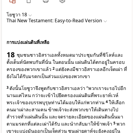
โยชูวา 18
Thai New Testament: Easy-to-Read Version
การแบ่งแผ่นดินที่เหลือ
18
ชุมชนชาวอิสราเอลทั้งหมดมาประชุมกันที่ชิโลห์และ
ตั้งเต็นท์นัดพบกันที่นั่น ในตอนนั้น แผ่นดินได้ตกอยู่ในครอบ
ครองของพวกเขาแล้ว
2
แต่ยังคงมีชาวอิสราเอลอีกเจ็ดเผ่า ที่
ยังไม่ได้รับมรดกเป็นส่วนแบ่งของพวกเขา
3
ดังนั้นโยชูวาจึงพูดกับชาวอิสราเอลว่า “พวกเราจะรอไปอีก
นานแค่ไหน กว่าจะเข้าไปยึดครองแผ่นดินที่พระยาห์เวห์
พระเจ้าของบรรพบุรุษท่านได้มอบให้แก่พวกท่าน
4
ให้เลือก
คนมาเผ่าละสามคน ข้าพเจ้าจะส่งพวกเขาให้เดินทางไป
สำรวจทั่วแผ่นดินนั้น และจดรายละเอียดของแผ่นดินนั้นมา
ตามมรดกที่แต่ละเผ่าได้รับ และนำกลับมาให้ข้าพเจ้า
5
พวก
เขาจะแบ่งมันออกเป็นเจ็ดส่วน ชนเผ่ายูดาห์จะยังคงอยู่ใน