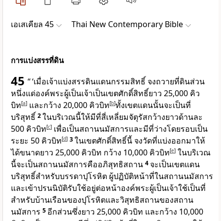
เอเสเคียล 45
Thai New Contemporary Bible
การแบ่งสรรที่ดิน
45
“ ‘เมื่อเจ้าแบ่งสรรดินแดนกรรมสิทธิ์ จงถวายที่ดินส่วน
หนึ่งแด่
องค์พระผู้เป็นเจ้า
เป็นเขตศักดิ์สิทธิ์ยาว 25,000 คิว
บิท
[
a
]
และกว้าง 20,000 คิวบิท
[
b
]
ทั้งเขตแดนนั้นจะเป็นที่
บริสุทธิ์
2
ในบริเวณนี้ให้มีที่สี่เหลี่ยมจัตุรัสกว้างยาวด้านละ
500 คิวบิท
[
c
]
เพื่อเป็นสถานนมัสการและมีที่ว่างโดยรอบเป็น
ระยะ 50 คิวบิท
[
d
]
3
ในเขตศักดิ์สิทธิ์นี้ จงวัดที่แบ่งออกมาให้
ได้ขนาดยาว 25,000 คิวบิท กว้าง 10,000 คิวบิท
[
e
]
ในบริเวณ
นี้จะเป็นสถานนมัสการคืออภิสุทธิสถาน
4
จะเป็นเขตแดน
บริสุทธิ์สำหรับบรรดาปุโรหิต ผู้ปฏิบัติหน้าที่ในสถานนมัสการ
และเข้าปรนนิบัติรับใช้อยู่ต่อหน้า
องค์พระผู้เป็นเจ้า
ใช้เป็นที่
สำหรับบ้านเรือนของปุโรหิตและวิสุทธิสถานของสถาน
นมัสการ
5
อีกส่วนซึ่งยาว 25,000 คิวบิท และกว้าง 10,000