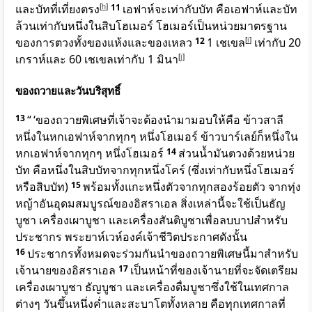
และบัทที่เที่ยงตรง
[
h
]
11
เอฟาห์จะเท่ากับบัท คือเอฟาห์และบัท
ล้วนเท่ากับหนึ่งในสิบโฮเมอร์ โฮเมอร์เป็นหน่วยมาตรฐาน
ของการตวงทั้งของแห้งและของเหลว
12
1 เชเขล
[
i
]
เท่ากับ 20
เกราห์และ 60 เชเขลเท่ากับ 1 มินา
[
j
]
ของถวายและวันบริสุทธิ์
13
“ ‘ของถวายพิเศษที่เจ้าจะต้องนำมามอบให้คือ ข้าวสาลี
หนึ่งในหกเอฟาห์จากทุกๆ หนึ่งโฮเมอร์ ข้าวบาร์เลย์ก็หนึ่งใน
หกเอฟาห์จากทุกๆ หนึ่งโฮเมอร์
14
ส่วนน้ำมันตวงด้วยหน่วย
บัท คือหนึ่งในสิบบัทจากทุกหนึ่งโคร์ (ซึ่งเท่ากับหนึ่งโฮเมอร์
หรือสิบบัท)
15
พร้อมทั้งแกะหนึ่งตัวจากทุกสองร้อยตัว จากทุ่ง
หญ้าอันอุดมสมบูรณ์ของอิสราเอล สิ่งเหล่านี้จะใช้เป็นธัญ
บูชา เครื่องเผาบูชา และเครื่องสันติบูชาเพื่อลบบาปสำหรับ
ประชากร พระยาห์เวห์องค์เจ้าชีวิตประกาศดังนั้น
16
ประชากรทั้งหมดจะร่วมกันนำของถวายพิเศษนี้มาสำหรับ
เจ้านายของอิสราเอล
17
เป็นหน้าที่ของเจ้านายที่จะจัดเตรียม
เครื่องเผาบูชา ธัญบูชา และเครื่องดื่มบูชาซึ่งใช้ในเทศกาล
ต่างๆ วันขึ้นหนึ่งค่ำและสะบาโตทั้งหลาย คือทุกเทศกาลที่