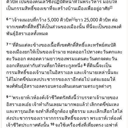
คิวบิท เป็นของคนเลวีซึ่งปฏิบัติหน้าที่ในพระวิหาร มอบให้
เป็นกรรมสิทธิ์ของเขาที่จะสร้างบ้านเมืองเพื่ออยู่อาศัย
[
f
]
6
“ ‘เจ้าจงมอบที่กว้าง 5,000 คิวบิท
[
g
]
ยาว 25,000 คิวบิท ต่อ
จากเขตศักดิ์สิทธิ์ให้เป็นส่วนของเมืองนั้น ที่นี่จะเป็นของพงศ์
พันธุ์อิสราเอลทั้งหมด
7
“ ‘ที่ดินแต่ละข้างของเนื้อที่เขตศักดิ์สิทธิ์และทรัพย์สมบัติ
ของเมืองยกให้เป็นของเจ้านาย ทอดออกไปทางตะวันตกและ
ตะวันออก ตลอดความยาวของพรมแดนตะวันตกจดตะวัน
ออกเทียบเท่ากับส่วนที่ยกให้ตระกูลหนึ่ง
8
ที่ดินนี้จะเป็น
กรรมสิทธิ์ของเจ้านายในอิสราเอล และเจ้านายเหล่านั้นจะ
ได้ไม่กดขี่ข่มเหงประชากรของเราอีกต่อไป แต่จะยอมให้
พงศ์พันธุ์อิสราเอลครอบครองดินแดนตามตระกูลต่างๆ
9
“ ‘พระยาห์เวห์องค์เจ้าชีวิตตรัสดังนี้ว่าบรรดาเจ้านายของ
อิสราเอลเอ๋ย เจ้าทำเกินเลยมามากพอแล้ว! เลิกกดขี่ข่มเหง
และทารุณเถิด จงทำสิ่งที่ถูกต้อง ยุติธรรม และเลิกเสือกไสไล่
ส่งประชากรของเราจากกรรมสิทธิ์ของเขา พระยาห์เวห์องค์
เจ้าชีวิตประกาศดังนั้น
10
จงใช้เครื่องชั่งที่เที่ยงตรง เอฟาห์