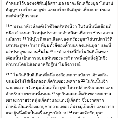
กำหนดไว้ของพงศ์พันธุ์อิสราเอล เขาจะจัดเครื่องบูชาไถ่บาป
ธัญบูชา เครื่องเผาบูชา และเครื่องสันติบูชาเพื่อลบบาปของ
พงศ์พันธุ์อิสราเอล
18
“ ‘พระยาห์เวห์องค์เจ้าชีวิตตรัสดังนี้ว่า ในวันที่หนึ่งเดือนที่
หนึ่ง เจ้าจงเอาวัวหนุ่มปราศจากตำหนิมาเพื่อการชำระสถาน
นมัสการ
19
ให้ปุโรหิตเอาเลือดของเครื่องบูชาไถ่บาปทาไว้ที่
เสาประตูพระวิหาร ที่มุมทั้งสี่ของคิ้วบนของแท่นบูชา และที่
เสาประตูของลานชั้นใน
20
จงทำอย่างนี้อีกในวันที่เจ็ดของ
เดือนนั้น เป็นการลบมลทินของพระวิหารเพื่อผู้หนึ่งผู้ใดซึ่ง
ทำบาปโดยไม่เจตนาหรือรู้เท่าไม่ถึงการณ์
21
“ ‘ในวันที่สิบสี่เดือนที่หนึ่ง จงถือเทศกาลปัสกา เจ้าจะกิน
ขนมปังไม่ใส่เชื้อตลอดเจ็ดวันของเทศกาล
22
ในวันนั้นเจ้า
นายจะถวายวัวหนุ่มเป็นเครื่องบูชาไถ่บาปสำหรับตนเอง และ
สำหรับประชาชนทั้งหมด
23
ทุกวันตลอดเจ็ดวันของเทศกาล
เขาจะถวายวัวหนุ่มเจ็ดตัวและแกะผู้เจ็ดตัว ซึ่งปราศจาก
ตำหนิ เป็นเครื่องเผาบูชาถวายแด่
องค์พระผู้เป็นเจ้า
และถวาย
แพะผู้หนึ่งตัวเป็นเครื่องบูชาไถ่บาป
24
เขาจะจัดธัญบูชา