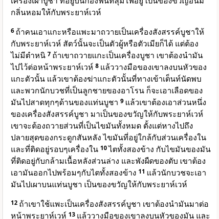
เครื่องเผาบูชา ที่อยู่บนกองฟืนที่สุมไฟอยู่ เป็นของขวัญอันมี
กลิ่นหอมให้กับพระยาห์เวห์
6
ถ้าคนเอาแกะหรือแพะมาถวายเป็นเครื่องสังสรรค์บูชาให้
กับพระยาห์เวห์ สัตว์นั้นจะเป็นตัวผู้หรือตัวเมียก็ได้ แต่ต้อง
ไม่มีตำหนิ
7
ถ้าเขาถวายแกะเป็นเครื่องบูชา เขาต้องนำมัน
ไปไว้ต่อหน้าพระยาห์เวห์
8
แล้ววางมือของเขาลงบนหัวของ
แกะตัวนั้น แล้วเขาต้องฆ่าแกะตัวนั้นที่ทางเข้าเต็นท์นัดพบ
และพวกนักบวชที่เป็นลูกชายของอาโรน ก็จะเอาเลือดของ
มันไปสาดทุกๆด้านของแท่นบูชา
9
แล้วเขาต้องเอาส่วนหนึ่ง
ของเครื่องสังสรรค์บูชา มาเป็นของขวัญให้กับพระยาห์เวห์
เขาจะต้องถวายส่วนที่เป็นไขมันทั้งหมด ตั้งแต่หางไปถึง
ปลายสุดของกระดูกสันหลัง ไขมันที่อยู่ใกล้กับส่วนเครื่องใน
และที่ติดอยู่รอบๆเครื่องใน
10
ไตทั้งสองข้าง กับไขมันของมัน
ที่ติดอยู่กับกล้ามเนื้อหลังส่วนล่าง และพังผืดของตับ เขาต้อง
เอามันออกไปพร้อมๆกับไตทั้งสองข้าง
11
แล้วนักบวชจะเอา
มันไปเผาบนแท่นบูชา เป็นของขวัญให้กับพระยาห์เวห์
12
ถ้าเขาใช้แพะเป็นเครื่องสังสรรค์บูชา เขาต้องนำมันมาต่อ
หน้าพระยาห์เวห์
13
แล้ววางมือของเขาลงบนหัวของมัน และ