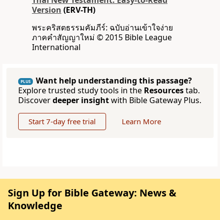
Thai New Testament: Easy-to-Read
Version
(ERV-TH)
พระคริสตธรรมคัมภีร์: ฉบับอ่านเข้าใจง่าย
ภาคคำสัญญาใหม่ © 2015 Bible League
International
Want help understanding this passage?
PLUS
Explore trusted study tools in the
Resources
tab.
Discover
deeper insight
with Bible Gateway Plus.
Start 7-day free trial
Learn More
Sign Up for Bible Gateway: News &
Knowledge