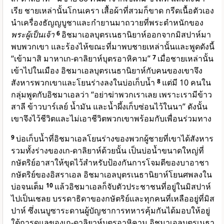
เรีย ชายเหล่านั้นโกนเครา เสื้อผ้าที่สวมก็ขาด กรีดเนื้อตัวเอง
นำเครื่องธัญญบูชาและกำยานมาถวายที่พระตำหนักของ
พระผู้เป็นเจ้า
6
อิชมาเอลบุตรเนธานิยาห์ออกจากมิสปาห์มา
พบพวกเขา และร้องไห้ขณะที่มาพบชายเหล่านั้นและพูดดังนี้
“เข้ามาสิ มาหาเก-ดาลิยาห์บุตรอาหิคาม”
7
เมื่อชายเหล่านั้น
เข้าไปในเมือง อิชมาเอลบุตรเนธานิยาห์กับคนของเขาจึง
สังหารพวกเขาและโยนร่างลงในบ่อเก็บน้ำ
8
แต่มี 10 คนใน
กลุ่มพูดกับอิชมาเอลว่า “อย่าฆ่าพวกเราเลย เพราะเรามีข้าว
สาลี ข้าวบาร์เลย์ น้ำมัน และน้ำผึ้งเก็บซ่อนไว้ในนา” ดังนั้น
เขาจึงไว้ชีวิตและไม่เอาชีวิตพวกเขาพร้อมกับเพื่อนร่วมทาง
9
บ่อเก็บน้ำที่อิชมาเอลโยนร่างของพวกผู้ชายที่เขาได้สังหาร
รวมทั้งร่างของเก-ดาลิยาห์ด้วยนั้น เป็นบ่อน้ำขนาดใหญ่ที่
กษัตริย์อาสาให้ขุดไว้สำหรับป้องกันการโจมตีของบาอาชา
กษัตริย์ของอิสราเอล อิชมาเอลบุตรเนธานิยาห์โยนศพลงใน
บ่อจนเต็ม
10
แล้วอิชมาเอลก็จับตัวประชาชนที่อยู่ในมิสปาห์
ไปเป็นเชลย บรรดาธิดาของกษัตริย์และทุกคนที่เหลืออยู่ที่มิส
ปาห์ ซึ่งเนบูซาระดานผู้บัญชาการทหารคุ้มกันได้มอบให้อยู่
ใต้การดูแลของเก-ดาลิยาห์บุตรอาหิคาม อิชมาเอลบุตรเนธา