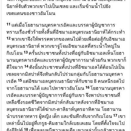
นิยาห์จับตัวพวกเขาไปเป็นเชลย และเริ่มข้ามน้ำไปยัง
เขตแดนของชาวอัมโมน
11
แต่เมื่อโยฮานานบุตรคาเรอัคและบรรดาผู้บัญชาการ
ทราบเรื่องชั่วร้ายทั้งสิ้นที่อิชมาเอลบุตรเนธานิยาห์ได้กระทำ
12
พวกเขาจึงให้พรรคพวกของตนไปด้วยเพื่อต่อสู้กับอิชมาเอ
ลบุตรเนธานิยาห์ พวกเขาจู่โจมอิชมาเอลที่สระน้ำใหญ่ใน
กิเบโอน
13
ครั้นประชาชนทั้งปวงที่อยู่กับอิชมาเอลเห็นโยฮา
นานบุตรคาเรอัคและบรรดาผู้บัญชาการมาด้วยกัน พวกเขาก็
ดีใจมาก
14
ดังนั้นประชาชนทั้งปวงที่อิชมาเอลได้ต้อนไปเป็น
เชลยจากมิสปาห์จึงหันกลับไปร่วมกลุ่มกับโยฮานานบุตรคา
เรอัค
15
แต่อิชมาเอลบุตรเนธานิยาห์กับชาย 8 คนหนีรอดไป
จากโยฮานานได้ และไปหาชาวอัมโมน
16
โยฮานานบุตรคา
เรอัคและบรรดาผู้บัญชาการที่อยู่กับเขา จึงพาประชาชนที่
เหลือซึ่งรอดชีวิตจากมิสปาห์กลับมาหลังจากที่อิชมาเอ
ลบุตรเนธานิยาห์ได้ฆ่าเก-ดาลิยาห์บุตรอาหิคาม โยฮานาน
นำบรรดาทหาร ผู้หญิง เด็ก และขันทีกลับจากกิเบโอน
17
เขา
เหล่านั้นไปอยู่ที่เกรูธ-คิมฮามใกล้เบธเลเฮม โดยที่ตั้งใจจะไป
ยังอียิปต์
18
เพื่อหลบหนีชาวเคลเดีย เขาเหล่านั้นกลัวชาวเคล