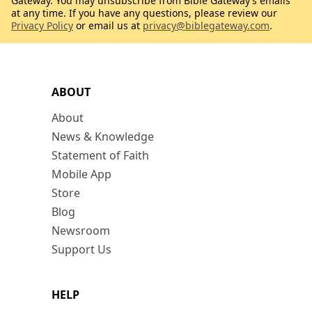
Gateway. You may unsubscribe from Bible Gateway’s emails
at any time. If you have any questions, please review our
Privacy Policy
or email us at
privacy@biblegateway.com
.
ABOUT
About
News & Knowledge
Statement of Faith
Mobile App
Store
Blog
Newsroom
Support Us
HELP