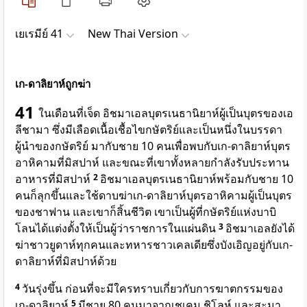
เยเรมีย์ 41
New Thai Version
เก-ดาลิยาห์ถูกฆ่า
41
ในเดือนที่เจ็ด อิชมาเอลบุตรเนธานิยาห์ผู้เป็นบุตรของเอ
ลีชามา ซึ่งมีเลือดเนื้อเชื้อไขกษัตริย์และเป็นหนึ่งในบรรดา
ผู้นำของกษัตริย์ มากับชาย 10 คนเพื่อพบกับเก-ดาลิยาห์บุตร
อาหิคามที่มิสปาห์ และขณะที่เขาทั้งหลายกำลังรับประทาน
อาหารที่มิสปาห์
2
อิชมาเอลบุตรเนธานิยาห์พร้อมกับชาย 10
คนก็ลุกขึ้นและใช้ดาบฆ่าเก-ดาลิยาห์บุตรอาหิคามผู้เป็นบุตร
ของชาฟาน และเขาก็สิ้นชีวิต เขาเป็นผู้ที่กษัตริย์แห่งบาบิ
โลนได้แต่งตั้งให้เป็นผู้ว่าราชการในแผ่นดิน
3
อิชมาเอลยังได้
ฆ่าชาวยูดาห์ทุกคนและทหารชาวเคลเดียซึ่งบังเอิญอยู่กับเก-
ดาลิยาห์ที่มิสปาห์ด้วย
4
วันรุ่งขึ้น ก่อนที่จะมีใครทราบเกี่ยวกับการฆาตกรรมของ
เก-ดาลิยาห์
5
มีชาย 80 คนมาจากเชเคม ชิโลห์ และสะมา