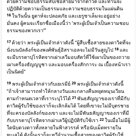
ด้วยความชอบธรรมสืบเชื้อสายมาจากดาวิด และท่านจะ
ปฏิบัติด้วยความเป็นธรรมและความชอบธรรมในแผ่นดิน
16
ในวันนั้น ยูดาห์จะปลอดภัย และเยรูซาเล็มจะอยู่อย่าง
มั่นคง ผู้คนจะเรียกชื่อเมืองนี้ว่า ‘
พระผู้เป็นเจ้า
เป็นความชอบ
ธรรมของพวกเรา’”
17
ด้วยว่า
พระผู้เป็นเจ้า
กล่าวดังนี้ “ผู้สืบเชื้อสายของดาวิดที่จะ
นั่งบนบัลลังก์ของพงศ์พันธุ์อิสราเอลจะไม่มีวันสูญไป
18
และ
จะมีบรรดาปุโรหิตจากเผ่าเลวีมอบสัตว์ที่ใช้เผาเป็นของถวาย
เผาเครื่องธัญญบูชา และมอบเครื่องสักการะ ณ เบื้องหน้าเรา
เป็นนิตย์”
19
พระผู้เป็นเจ้า
กล่าวกับเยเรมีย์
20
พระผู้เป็นเจ้า
กล่าวดังนี้
“ถ้าเจ้าสามารถทำให้กลางวันและกลางคืนหยุดหมุนเวียน
ตามกำหนดเวลาที่เราระบุไว้ได้
21
พันธสัญญาของเราที่มีกับ
ดาวิดผู้รับใช้ของเราก็จะเลิกล้มได้ โดยที่เขาจะไม่มีบุตรชาย
ที่จะครองบัลลังก์ของเขา และจะไม่มีพันธสัญญาของเราที่มี
กับบรรดาปุโรหิตจากเผ่าเลวีผู้ปฏิบัติรับใช้เรา
22
ในเมื่อไม่มีผู้
ใดนับดวงดาวทั้งหลายในฟ้าสวรรค์ หรือนับเม็ดทรายใน
ทะเลได้ ดังนั้นเราก็จะทวีจำนวนเชื้อสายของดาวิดผู้รับใช้