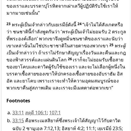
ของเราและบรรดาปุโรหิตจากเผ่าเลวีผู้ปฏิบัติรับใช้เราให้
มากมายเช่นนั้น”
23
พระผู้เป็นเจ้า
กล่าวกับเยเรมีย์ดังนี้
24
“เจ้าไม่ได้สังเกตหรือ
ว่า ชนชาตินี้กำลังพูดกันว่า ‘
พระผู้เป็นเจ้า
ไม่ยอมรับ 2 ตระกูล
ที่พระองค์เลือก’ พวกเขาจึงดูหมิ่นชนชาติของเราและนับว่า
เขาเหล่านั้นไม่ใช่ประชาชาติในสายตาของพวกเขา
25
พระผู้
เป็นเจ้า
กล่าวว่า ถ้าเราไม่รักษาสัญญาเรื่องวันและคืนและกฎ
ของฟ้าสวรรค์และแผ่นดินโลก
26
เราก็จะไม่ยอมรับเชื้อสาย
ของยาโคบและดาวิดผู้รับใช้ของเรา และจะไม่เลือกผู้หนึ่งใน
บรรดาเชื้อสายของเขาให้ปกครองเชื้อสายของอับราฮัม อิส
อัค และยาโคบ เพราะเราจะทำให้ความอุดมสมบูรณ์ของ
พวกเขาคืนสู่สภาพเดิม และเราจะมีเมตตาต่อพวกเขา”
Footnotes
33:11
สดุดี 106:1
;
107:1
33:15
คือพระเมสสิยาห์ซึ่งพระเจ้าได้สัญญาไว้กับดาวิด
ฉบับ 2 ซามูเอล 7:12,13; อิสยาห์ 4:2; 11:1; เยเรมีย์ 23:5;