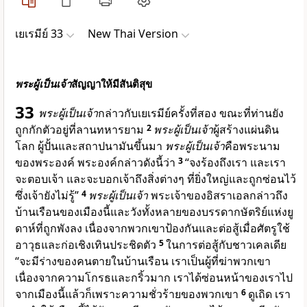
เยเรมีย์ 33
New Thai Version
พระผู้เป็นเจ้า
สัญญาให้มีสันติสุข
33
พระผู้เป็นเจ้า
กล่าวกับเยเรมีย์ครั้งที่สอง ขณะที่ท่านยัง
ถูกกักตัวอยู่ที่ลานทหารยาม
2
พระผู้เป็นเจ้า
ผู้สร้างแผ่นดิน
โลก ผู้ปั้นและสถาปนามันขึ้นมา
พระผู้เป็นเจ้า
คือพระนาม
ของพระองค์ พระองค์กล่าวดังนี้ว่า
3
“จงร้องถึงเรา และเรา
จะตอบเจ้า และจะบอกเจ้าถึงสิ่งต่างๆ ที่ยิ่งใหญ่และถูกซ่อนไว้
ซึ่งเจ้ายังไม่รู้”
4
พระผู้เป็นเจ้า
พระเจ้าของอิสราเอลกล่าวถึง
บ้านเรือนของเมืองนี้และวังทั้งหลายของบรรดากษัตริย์แห่งยู
ดาห์ที่ถูกพังลง เนื่องจากพวกเขาป้องกันและต่อสู้เมื่อศัตรูใช้
อาวุธและก่อเชิงเทินประชิดตัว
5
ในการต่อสู้กับชาวเคลเดีย
“จะมีร่างของคนตายในบ้านเรือน เราเป็นผู้ที่ฆ่าพวกเขา
เนื่องจากความโกรธและกริ้วมาก เราได้ซ่อนหน้าของเราไป
จากเมืองนี้แล้วก็เพราะความชั่วร้ายของพวกเขา
6
ดูเถิด เรา