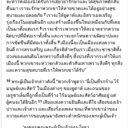
จะทำให้เมืองนี้ได้รับการเยียวยารักษาและได้สุขภาพดีกลับ
คืนมา เราจะรักษาพวกเขาให้หายขาดและได้อยู่อย่างสุข
สบายและปลอดภัย
7
เราจะให้ยูดาห์และอิสราเอลเจริญ
รุ่งเรืองในแผ่นดินอีก และสร้างเมืองขึ้นใหม่เหมือนกับที่เคย
เป็นมาตั้งแต่แรก
8
เราจะชำระพวกเขาให้สะอาดจากความ
ผิดบาปที่มีต่อเราทั้งสิ้น และเราจะยกโทษความผิดบาปและ
การขัดขืนที่มีต่อเราทั้งสิ้น
9
เมืองนี้จะเป็นเมืองแห่งความ
ยินดี การสรรเสริญ และเกียรติสำหรับเรา เมื่อประชาชาติทั้ง
ปวงของแผ่นดินโลกทราบถึงสิ่งดีๆ ทั้งปวงที่เรากระทำให้แก่
เมืองนี้ พวกเขาจะหวาดกลัวและตัวสั่นเทาเพราะสิ่งดีๆ ทุกสิ่ง
และความสุขสบายที่เราให้พวกเขาได้รับ”
10
พระผู้เป็นเจ้า
กล่าวดังนี้ “พวกเจ้าพูดว่า ‘นี่เป็นที่รกร้าง ไร้
มนุษย์และสัตว์’ ในเมืองต่างๆ ของยูดาห์ และถนนของ
เยรูซาเล็มที่ถูกทิ้งเป็นที่ร้าง ไร้มนุษย์และสัตว์อาศัยอยู่ แต่
ผู้คนจะได้ยินอีก
11
เสียงแห่งความยินดีและดีใจ เสียงของเจ้า
บ่าวและเจ้าสาว และเสียงร้องเพลง ขณะที่พวกเขานำของ
ถวายแห่งการขอบคุณมายังพระตำหนักของ
พระผู้เป็นเจ้า
‘จงขอบคุณ
พระผู้เป็นเจ้าจอมโยธา