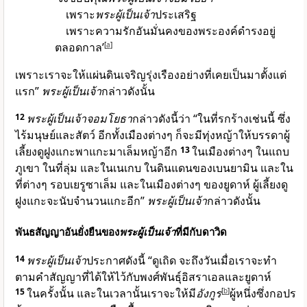
เพราะ
พระผู้เป็นเจ้า
ประเสริฐ
เพราะความรักอันมั่นคงของพระองค์ดำรงอยู่
ตลอดกาล’
[
a
]
เพราะเราจะให้แผ่นดินเจริญรุ่งเรืองอย่างที่เคยเป็นมาตั้งแต่
แรก”
พระผู้เป็นเจ้า
กล่าวดังนั้น
12
พระผู้เป็นเจ้าจอมโยธา
กล่าวดังนี้ว่า “ในที่รกร้างเช่นนี้ ซึ่ง
ไร้มนุษย์และสัตว์ อีกทั้งเมืองต่างๆ ก็จะมีทุ่งหญ้าให้บรรดาผู้
เลี้ยงดูฝูงแกะพาแกะมาเล็มหญ้าอีก
13
ในเมืองต่างๆ ในแถบ
ภูเขา ในที่ลุ่ม และในเนเกบ ในดินแดนของเบนยามิน และใน
ที่ต่างๆ รอบเยรูซาเล็ม และในเมืองต่างๆ ของยูดาห์ ผู้เลี้ยงดู
ฝูงแกะจะนับจำนวนแกะอีก”
พระผู้เป็นเจ้า
กล่าวดังนั้น
พันธสัญญาอันยั่งยืนของ
พระผู้เป็นเจ้า
ที่มีกับดาวิด
14
พระผู้เป็นเจ้า
ประกาศดังนี้ “ดูเถิด จะถึงวันเมื่อเราจะทำ
ตามคำสัญญาที่ได้ให้ไว้กับพงศ์พันธุ์อิสราเอลและยูดาห์
15
ในครั้งนั้น และในเวลานั้นเราจะให้มี
อังกูร
[
b
]
ผู้หนึ่งซึ่งกอปร