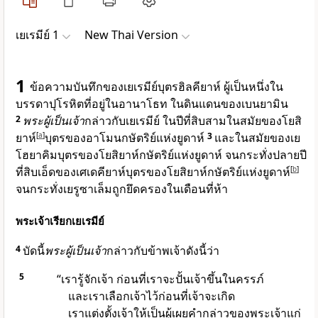
เยเรมีย์ 1
New Thai Version
1
ข้อความบันทึกของเยเรมีย์บุตรฮิลคียาห์ ผู้เป็นหนึ่งใน
บรรดาปุโรหิตที่อยู่ในอานาโธท ในดินแดนของเบนยามิน
2
พระผู้เป็นเจ้า
กล่าวกับเยเรมีย์ ในปีที่สิบสามในสมัยของโยสิ
ยาห์
[
a
]
บุตรของอาโมนกษัตริย์แห่งยูดาห์
3
และในสมัยของเย
โฮยาคิมบุตรของโยสิยาห์กษัตริย์แห่งยูดาห์ จนกระทั่งปลายปี
ที่สิบเอ็ดของเศเดคียาห์บุตรของโยสิยาห์กษัตริย์แห่งยูดาห์
[
b
]
จนกระทั่งเยรูซาเล็มถูกยึดครองในเดือนที่ห้า
พระเจ้าเรียกเยเรมีย์
4
บัดนี้
พระผู้เป็นเจ้า
กล่าวกับข้าพเจ้าดังนี้ว่า
5
“เรารู้จักเจ้า ก่อนที่เราจะปั้นเจ้าขึ้นในครรภ์
และเราเลือกเจ้าไว้ก่อนที่เจ้าจะเกิด
เราแต่งตั้งเจ้าให้เป็นผู้เผยคำกล่าวของพระเจ้าแก่