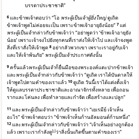
บรรดาประชาชาติ”
6
และข้าพเจ้าตอบว่า “โอ
พระผู้เป็นเจ้าผู้ยิ่งใหญ่
ดูเถิด
ข้าพเจ้าพูดไม่ค่อยจะเป็น เพราะข้าพเจ้าอายุยังน้อย”
7
แต่
พระผู้เป็นเจ้า
กล่าวกับข้าพเจ้าว่า “อย่าพูดว่า ‘ข้าพเจ้าอายุยัง
น้อย’ เพราะเจ้าจงไปยังทุกคนที่เราส่งให้เจ้าไป และเจ้าจงพูด
สิ่งที่เราสั่งให้เจ้าพูด
8
อย่ากลัวพวกเขา เพราะเราอยู่กับเจ้า
และให้เจ้าพ้นภัย”
พระผู้เป็นเจ้า
ประกาศดังนั้น
9
ครั้นแล้ว
พระผู้เป็นเจ้า
ก็ยื่นมือของพระองค์แตะปากข้าพเจ้า
และ
พระผู้เป็นเจ้า
กล่าวกับข้าพเจ้าว่า “ดูเถิด เราได้บันดาลให้
เจ้าพูดไปตามคำของเราแล้ว
10
ดูเถิด วันนี้เราได้แต่งตั้งเจ้า
ให้ดูแลบรรดาประชาชาติและอาณาจักรทั้งหลาย เพื่อถอน
รากและโค่นลง เพื่อทำลายและกำจัด เพื่อสร้างและปลูก”
11
และ
พระผู้เป็นเจ้า
กล่าวกับข้าพเจ้าว่า “เยเรมีย์ เจ้าเห็น
อะไร” ข้าพเจ้าตอบว่า “ข้าพเจ้าเห็นก้านอัลมอนด์ก้านหนึ่ง”
12
และ
พระผู้เป็นเจ้า
กล่าวกับข้าพเจ้าว่า “เจ้าเห็นอย่างถูกต้อง
แล้ว เพราะเรากำลังดู
[
c
]
ว่าสิ่งนั้นเกิดขึ้นตามคำของเรา”