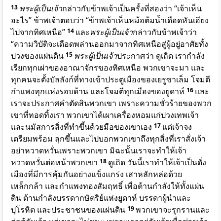
13
พระผู้เป็นเจ้า
กล่าวกับข้าพเจ้าเป็นครั้งที่สองว่า “เจ้าเห็น
อะไร” ข้าพเจ้าตอบว่า “ข้าพเจ้าเห็นหม้อต้มน้ำเดือดหันเอียง
ไปจากทิศเหนือ”
14
และ
พระผู้เป็นเจ้า
กล่าวกับข้าพเจ้าว่า
“ความวิบัติจะเดือดพล่านออกมาจากทิศเหนือสู่ผู้อยู่อาศัยทั้ง
ปวงของแผ่นดิน
15
พระผู้เป็นเจ้า
ประกาศว่า ดูเถิด เรากำลัง
เรียกทุกเผ่าของอาณาจักรของทิศเหนือ พวกเขาจะมา และ
ทุกคนจะตั้งบัลลังก์ที่ทางเข้าประตูเมืองของเยรูซาเล็ม โจมตี
กำแพงทุกแห่งรอบด้าน และโจมตีทุกเมืองของยูดาห์
16
และ
เราจะประกาศคำตัดสินพวกเขา เพราะความชั่วร้ายของพวก
เขาที่ทอดทิ้งเรา พวกเขาได้เผาเครื่องหอมแก่ปวงเทพเจ้า
และนมัสการสิ่งที่ทำขึ้นด้วยมือของเขาเอง
17
แต่เจ้าจง
เตรียมพร้อม ลุกขึ้นและไปบอกพวกเขาถึงทุกสิ่งที่เราสั่งเจ้า
อย่าหวาดหวั่นเพราะพวกเขา มิฉะนั้นเราจะทำให้เจ้า
หวาดหวั่นต่อหน้าพวกเขา
18
ดูเถิด วันนี้เราทำให้เจ้าเป็นดั่ง
เมืองที่มีการคุ้มกันอย่างแข็งแกร่ง เสาหลักหล่อด้วย
เหล็กกล้า และกำแพงทองสัมฤทธิ์ เพื่อต้านกำลังให้ทั้งแผ่น
ดิน ต้านกำลังบรรดากษัตริย์แห่งยูดาห์ บรรดาผู้นำและ
ปุโรหิต และประชาชนของแผ่นดิน
19
พวกเขาจะรุกรานและ