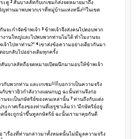
งประตู
2
สันบาลลัทกับเกเชมก็ส่งจดหมายมาถึง
ิญท่านมาพบพวกเราที่หมู่บ้านแห่งหนึ่ง
[
a
]
ในเขต
กันจะกำจัดข้าพเจ้า
3
ข้าพเจ้าจึงส่งคนไปตอบพวก
ังทำงานใหญ่และไปพบพวกท่านไม่ได้ ทำไมงานจะ
พเจ้าไปหาท่าน?”
4
เขาส่งข้อความอย่างเดียวกันมา
ก็ตอบกลับไปอย่างเดิมทุกครั้ง
ของสันบาลลัทถือจดหมายเปิดผนึกมามอบให้ข้าพเจ้า
ี่ยวกับพวกท่าน และเกเชม
[
b
]
ก็บอกว่าเป็นความจริง
นกับชาวยิวกำลังวางแผนกบฏ ฉะนั้นท่านจึงก่อ
ท่านจะเป็นกษัตริย์ของคนเหล่านั้น
7
ท่านถึงกับแต่ง
ระกาศเรื่องของท่านที่เยรูซาเล็มว่า ‘มีกษัตริย์อยู่
หมดนี้จะถูกนำขึ้นทูลกษัตริย์ ฉะนั้นเรามาคุยกันดี
“เรื่องที่ท่านกล่าวมาทั้งหมดนั้นไม่มีมูลความจริง