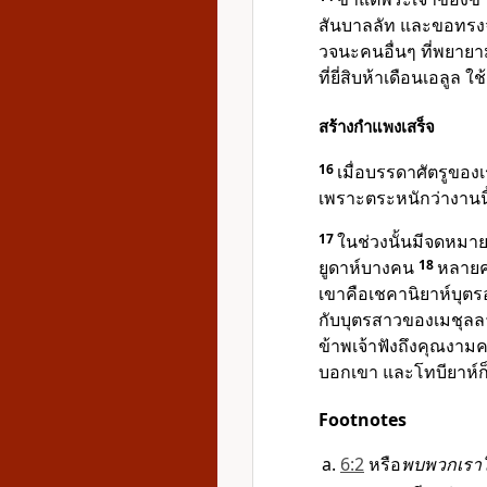
สันบาลลัท และขอทรงจ
วจนะคนอื่นๆ ที่พยายา
ที่ยี่สิบห้าเดือนเอลูล ใ
สร้างกำแพงเสร็จ
16
เมื่อบรรดาศัตรูของ
เพราะตระหนักว่างานน
17
ในช่วงนั้นมีจดหมา
ยูดาห์บางคน
18
หลายค
เขาคือเชคานิยาห์บุต
กับบุตรสาวของเมชุลล
ข้าพเจ้าฟังถึงคุณงาม
บอกเขา และโทบียาห์ก
Footnotes
6:2
หรือ
พบพวกเราใ