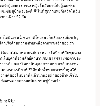
ดจำผู้เผยพระวจนะหญิงโนอัดยาห์กับผู้เผยพระ
มจะข่มขู่ข้าพระองค์
15
ในที่สุดกำแพงก็เสร็จในวัน
ช้เวลาเพียง 52 วัน
เราได้ยินเช่นนี้ ชนชาติโดยรอบก็กลัวและเสียขวัญ
ี้สำเร็จด้วยความช่วยเหลือจากพระเจ้าของเรา
ยโต้ตอบไปมาหลายฉบับระหว่างโทบียาห์กับขุนนาง
นในยูดาห์ร่วมสัตย์สาบานกับเขา เพราะพ่อตาของ
รอาราห์ และเยโฮฮานันบุตรชายของเขาก็แต่งงาน
ามบุตรเบเรคิยาห์
19
มิหนำซ้ำพวกเขาพร่ำพูดให้
ความดีของโทบียาห์ แล้วนำถ้อยคำของข้าพเจ้าไป
็ส่งจดหมายหลายฉบับมาข่มขู่ข้าพเจ้า
นเคฟีริม