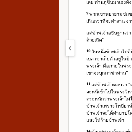
เลย ท่านกุขึ้นมาเองทั้ง
9
พวกเขาพยายามข่มขว
เกินกว่าที่จะทำงาน งา
แต่ข้าพเจ้าอธิษฐานว่
ด้วยเถิด”
10
วันหนึ่งข้าพเจ้าไป
เบล เขาเก็บตัวอยู่ในบ
พระเจ้า คือภายในพร
เขาจะบุกมาฆ่าท่าน”
11
แต่ข้าพเจ้าตอบว่า “
จะหนีเข้าไปในพระวิหาร
ตระหนักว่าพระเจ้าไม่
ข้าพเจ้าเพราะโทบียาห
ข้าพเจ้าจะได้ทำบาปโ
และให้ร้ายข้าพเจ้า
14
ข้าแต่พระเจ้าของ