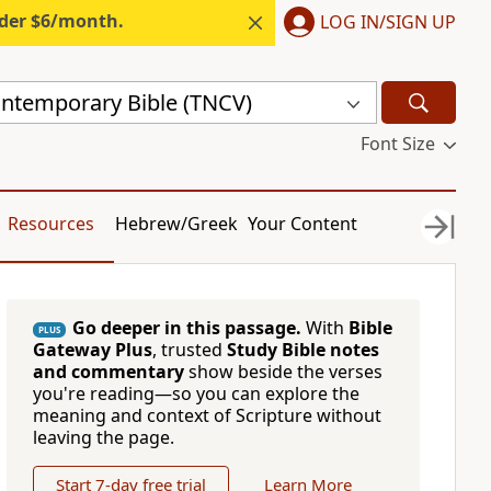
nder $6/month.
LOG IN/SIGN UP
ntemporary Bible (TNCV)
Font Size
Resources
Hebrew/Greek
Your Content
Go deeper in this passage.
With
Bible
PLUS
Gateway Plus
, trusted
Study Bible notes
and commentary
show beside the verses
you're reading—so you can explore the
meaning and context of Scripture without
leaving the page.
Start 7-day free trial
Learn More