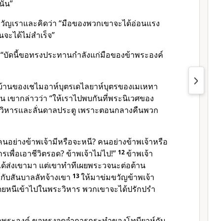
นั้น”
ัญเราและคิดว่า “มือของพวกเขาจะได้อ่อนแรง
นจะได้ไม่สำเร็จ”
า “บัดนี้ขอทรงประทานกำลังแก่มือของข้าพระองค์
ที่บ้านของเชไมอาห์บุตรเดไลยาห์บุตรของเมเหทา
้าน เขากล่าวว่า “ให้เราไปพบกันที่พระนิเวศของ
ะวิหารและลั่นดาลประตู เพราะตอนกลางคืนพวก
คนอย่างข้าพเจ้ามีหรือจะหนี? คนอย่างข้าพเจ้าหรือ
เพื่อเอาชีวิตรอด? ข้าพเจ้าไม่ไป!”
12
ข้าพเจ้า
ได้ส่งเขามา แต่เขาทำทีเผยพระวจนะต่อต้าน
์กับสันบาลลัทจ้างเขา
13
ให้มาข่มขวัญข้าพเจ้า
ดยหนีเข้าไปในพระวิหาร พวกเขาจะได้ปรักปรำ
ข้าพระองค์ ขอทรงจดจำการกระทำของโทบียาห์กับ