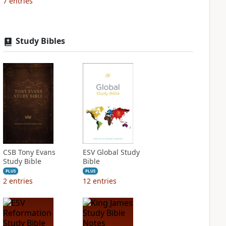
7
entries
Study Bibles
CSB Tony Evans
ESV Global Study
Study Bible
Bible
PLUS
PLUS
2
entries
12
entries