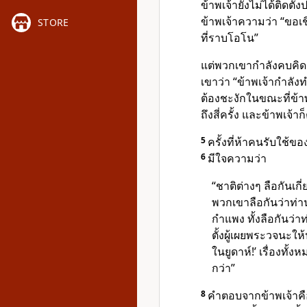
ข้าพเจ้ายังไม่ได้ติดตั้
ข้าพเจ้าความว่า “ขอเช
STORE
ที่ราบโอโน”
แต่พวกเขากำลังคบคิด
เขาว่า “ข้าพเจ้ากำล
ต้องชะงักในขณะที่ข้า
ถึงสี่ครั้ง และข้าพเจ้า
5
ครั้งที่ห้าคนรับใช้
6
มีใจความว่า
“ชาติต่างๆ ลือกันเก
พวกเขาลือกันว่าท่า
กำแพง ทั้งลือกันว่า
ตั้งผู้เผยพระวจนะให้ป
ในยูดาห์!’ เรื่องทั้ง
กว่า”
8
คำตอบจากข้าพเจ้าคือ 