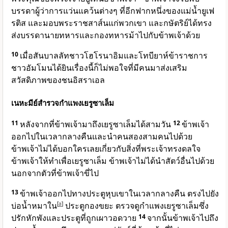
บรรดาผู้ว่าการแว่นแคว้นต่างๆ ที่อีกฟากหนึ่งของแม่น้ำยูเฟ
รติส และมอบพระราชสาส์นแก่พวกเขา และกษัตริย์ได้ทรง
ส่งบรรดานายทหารและกองทหารม้าไปกับข้าพเจ้าด้วย
10
เมื่อสันบาลลัทชาวโฮโรนาอิมและโทบียาห์ข้าราชการ
ชาวอัมโมนได้ยินเรื่องนี้ก็ไม่พอใจที่มีคนมาส่งเสริม
สวัสดิภาพของชนอิสราเอล
เนหะมีย์สำรวจกำแพงเยรูซาเล็ม
11
หลังจากที่ข้าพเจ้ามาถึงเยรูซาเล็มได้สามวัน
12
ข้าพเจ้า
ออกไปในเวลากลางคืนและนำคนสองสามคนไปด้วย
ข้าพเจ้าไม่ได้บอกใครเลยเกี่ยวกับสิ่งที่พระเจ้าทรงดลใจ
ข้าพเจ้าให้ทำเพื่อเยรูซาเล็ม ข้าพเจ้าไม่ได้นำสัตว์อื่นไปด้วย
นอกจากตัวที่ข้าพเจ้าขี่ไป
13
ข้าพเจ้าออกไปทางประตูหุบเขาในเวลากลางคืน ตรงไปยัง
บ่อน้ำหมาใน
[
a
]
ประตูกองขยะ ตรวจดูกำแพงเยรูซาเล็มซึ่ง
ปรักหักพังและประตูที่ถูกเผาวอดวาย
14
จากนั้นข้าพเจ้าไปถึง