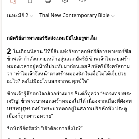
เนหะมีย์ 2
Thai New Contemporary Bible
กษัตริย์อารทาเซอร์ซีสส่งเนหะมีย์ไปเยรูซาเล็ม
2
ในเดือนนิสาน ปีที่ยี่สิบแห่งรัชกาลกษัตริย์อารทาเซอร์ซีส
ข้าพเจ้ากำลังถวายเหล้าองุ่นแด่กษัตริย์ ข้าพเจ้าไม่เคยเศร้า
หมองเวลาอยู่หน้าที่ประทับมาก่อนเลย
2
กษัตริย์จึงตรัสถาม
ว่า “ทำไมเจ้าจึงหน้าตาเศร้าหมองนักในเมื่อไม่ได้เจ็บป่วย
อะไร? คงไม่มีอะไรนอกจากจะทุกข์ใจ”
ข้าพเจ้ารู้สึกตกใจกลัวอย่างมาก
3
แต่ก็ทูลว่า “ขอจงทรงพระ
เจริญ! ข้าพระบาทอดเศร้าหมองไม่ได้ เนื่องจากเมืองที่ฝังศพ
บรรพบุรุษของข้าพระบาทตกอยู่ในสภาพปรักหักพัง ประตู
เมืองก็ถูกเผาวอดวาย”
4
กษัตริย์ตรัสว่า “เจ้าต้องการสิ่งใด?”