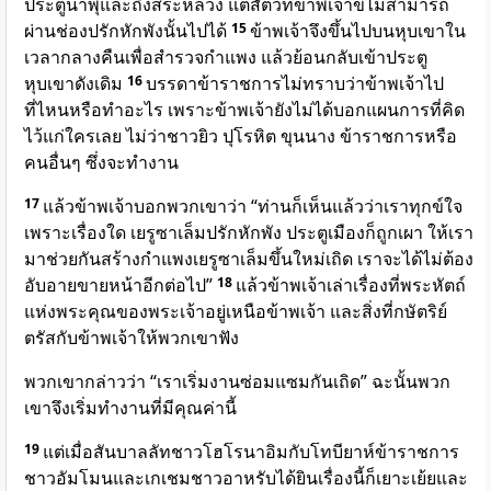
ประตูน้ำพุและถึงสระหลวง แต่สัตว์ที่ข้าพเจ้าขี่ไม่สามารถ
ผ่านช่องปรักหักพังนั้นไปได้
15
ข้าพเจ้าจึงขึ้นไปบนหุบเขาใน
เวลากลางคืนเพื่อสำรวจกำแพง แล้วย้อนกลับเข้าประตู
หุบเขาดังเดิม
16
บรรดาข้าราชการไม่ทราบว่าข้าพเจ้าไป
ที่ไหนหรือทำอะไร เพราะข้าพเจ้ายังไม่ได้บอกแผนการที่คิด
ไว้แก่ใครเลย ไม่ว่าชาวยิว ปุโรหิต ขุนนาง ข้าราชการหรือ
คนอื่นๆ ซึ่งจะทำงาน
17
แล้วข้าพเจ้าบอกพวกเขาว่า “ท่านก็เห็นแล้วว่าเราทุกข์ใจ
เพราะเรื่องใด เยรูซาเล็มปรักหักพัง ประตูเมืองก็ถูกเผา ให้เรา
มาช่วยกันสร้างกำแพงเยรูซาเล็มขึ้นใหม่เถิด เราจะได้ไม่ต้อง
อับอายขายหน้าอีกต่อไป”
18
แล้วข้าพเจ้าเล่าเรื่องที่พระหัตถ์
แห่งพระคุณของพระเจ้าอยู่เหนือข้าพเจ้า และสิ่งที่กษัตริย์
ตรัสกับข้าพเจ้าให้พวกเขาฟัง
พวกเขากล่าวว่า “เราเริ่มงานซ่อมแซมกันเถิด” ฉะนั้นพวก
เขาจึงเริ่มทำงานที่มีคุณค่านี้
19
แต่เมื่อสันบาลลัทชาวโฮโรนาอิมกับโทบียาห์ข้าราชการ
ชาวอัมโมนและเกเชมชาวอาหรับได้ยินเรื่องนี้ก็เยาะเย้ยและ