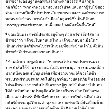
ข้าพเจ้าจึงอธิษฐานต่อพระเจ้าแห่งฟ้าสวรรค์
5
แล้วทูล
กษัตริย์ว่า “หากฝ่าพระบาทจะทรงโปรด และหากผู้รับใช้ของ
ฝ่าพระบาทเป็นที่โปรดปรานในสายพระเนตรของฝ่าพระบาท
ขอทรงส่งข้าพระบาทไปยังเมืองในยูดาห์ซึ่งเป็นที่ฝังศพ
บรรพบุรุษของข้าพระบาทเพื่อจะสร้างเมืองนั้นขึ้นใหม่”
6
ขณะนั้นพระราชินีประทับอยู่ข้างๆ ด้วย กษัตริย์ตรัสถาม
ข้าพเจ้าว่า “เจ้าจะไปนานแค่ไหน? เจ้าจะกลับมาเมื่อใด?”
เป็นอันว่ากษัตริย์ทรงโปรดเห็นชอบที่จะส่งข้าพเจ้าไป ดังนั้น
ข้าพเจ้าจึงกำหนดเวลาออกเดินทาง
7
ข้าพเจ้ากราบทูลด้วยว่า “หากทรงโปรด ขอประทานพระ
ราชสาส์นให้ข้าพระบาทนำไปถึงบรรดาผู้ว่าการมณฑลที่อีก
ฟากหนึ่งของแม่น้ำยูเฟรติส เพื่อพวกเขาจะได้ช่วยให้ข้า
พระบาทผ่านเขตแดนจนไปถึงยูดาห์อย่างปลอดภัย
8
พร้อมทั้ง
โปรดมีพระราชสาส์นไปยังอาสาฟผู้ดูแลป่าไม้หลวงให้มอบ
ไม้สำหรับทำคานประตูป้อมใกล้พระวิหาร สำหรับกำแพง
เมือง และสำหรับที่พักซึ่งข้าพระบาทจะอาศัยด้วยเถิด” แล้ว
กษัตริย์ทรงอนุมัติตามคำทูลขอ เพราะพระหัตถ์อันเปี่ยมด้วย
พระคุณของพระเจ้าอยู่เหนือข้าพเจ้า
9
ข้าพเจ้าจึงไปพบ