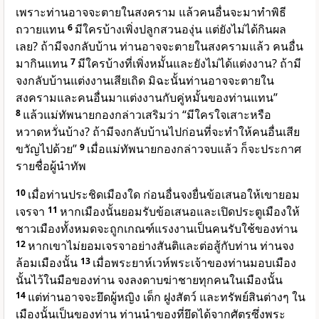
เพราะท่านอาจจะตายในสงคราม แล้วคนอื่นจะมาทำพิธี
ถวายแทน
6
มีใครบ้างเพิ่งปลูกสวนองุ่น แต่ยังไม่ได้กินผล
เลย? ถ้ามีจงกลับบ้าน ท่านอาจจะตายในสงครามแล้ว คนอื่น
มากินแทน
7
มีใครบ้างที่เพิ่งหมั้นและยังไม่ได้แต่งงาน? ถ้ามี
จงกลับบ้านแต่งงานเสียเถิด มิฉะนั้นท่านอาจจะตายใน
สงครามและคนอื่นมาแต่งงานกับคู่หมั้นของท่านแทน”
8
แล้วแม่ทัพนายกองกล่าวเสริมว่า “มีใครใจเสาะหรือ
หวาดหวั่นบ้าง? ถ้ามีจงกลับบ้านไปก่อนที่จะทำให้คนอื่นเสีย
ขวัญไปด้วย”
9
เมื่อแม่ทัพนายกองกล่าวจบแล้ว ก็จะประกาศ
รายชื่อผู้นำทัพ
10
เมื่อท่านประชิดเมืองใด ก่อนอื่นจงยื่นข้อเสนอให้เขายอม
เจรจา
11
หากเมืองนั้นยอมรับข้อเสนอและเปิดประตูเมืองให้
ชาวเมืองทั้งหมดจะถูกเกณฑ์แรงงานเป็นคนรับใช้ของท่าน
12
หากเขาไม่ยอมเจรจาอย่างสันติและต่อสู้กับท่าน ท่านจง
ล้อมเมืองนั้น
13
เมื่อพระยาห์เวห์พระเจ้าของท่านมอบเมือง
นั้นไว้ในมือของท่าน จงลงดาบฆ่าชายทุกคนในเมืองนั้น
14
แต่ท่านอาจจะยึดผู้หญิง เด็ก ฝูงสัตว์ และทรัพย์สินต่างๆ ใน
เมืองนั้นเป็นของท่าน ท่านนำของที่ยึดได้จากศัตรูซึ่งพระ