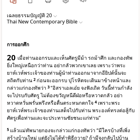
เฉลยธรรมบัญญัติ 20
Thai New Contemporary Bible
การออกศึก
20
เมื่อท่านออกรบและเห็นศัตรูมีม้า รถม้าศึก และกองทัพ
ยิ่งใหญ่เหนือกว่าท่าน อย่ากลัวพวกเขาเลย เพราะว่าพระ
ยาห์เวห์พระเจ้าของท่านผู้นำท่านออกมาจากอียิปต์นั้นจะ
สถิตกับท่าน
2
ก่อนจะออกรบ ปุโรหิตจะเดินมาข้างหน้าและ
กล่าวแก่กองทัพว่า
3
“อิสราเอลเอ๋ย จงฟังเถิด วันนี้ท่านกำลัง
จะไปรบกับศัตรู ไม่ต้องขวัญหนีดีฝ่อหรือหวาดกลัว อย่า
หวาดหวั่นพรั่นพรึงหรือตื่นตระหนกตกใจ
4
เพราะพระ
ยาห์เวห์พระเจ้าของท่านเสด็จไปกับท่าน พระองค์ทรงต่อสู้กับ
ศัตรูเพื่อท่านและจะประทานชัยชนะแก่ท่าน”
5
แล้วแม่ทัพนายกองจะกล่าวแก่กองทัพว่า “มีใครบ้างที่เพิ่ง
สร้างบ้านใหม่ แต่ยังไม่ได้ทำพิธีถวาย? ถ้ามีจงกลับไปบ้าน