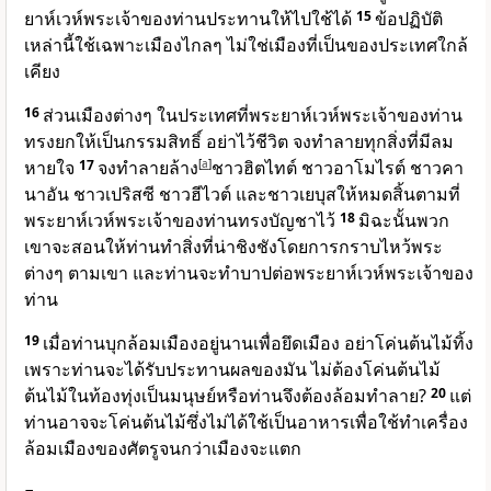
ยาห์เวห์พระเจ้าของท่านประทานให้ไปใช้ได้
15
ข้อปฏิบัติ
เหล่านี้ใช้เฉพาะเมืองไกลๆ ไม่ใช่เมืองที่เป็นของประเทศใกล้
เคียง
16
ส่วนเมืองต่างๆ ในประเทศที่พระยาห์เวห์พระเจ้าของท่าน
ทรงยกให้เป็นกรรมสิทธิ์ อย่าไว้ชีวิต จงทำลายทุกสิ่งที่มีลม
หายใจ
17
จงทำลายล้าง
[
a
]
ชาวฮิตไทต์ ชาวอาโมไรต์ ชาวคา
นาอัน ชาวเปริสซี ชาวฮีไวต์ และชาวเยบุสให้หมดสิ้นตามที่
พระยาห์เวห์พระเจ้าของท่านทรงบัญชาไว้
18
มิฉะนั้นพวก
เขาจะสอนให้ท่านทำสิ่งที่น่าชิงชังโดยการกราบไหว้พระ
ต่างๆ ตามเขา และท่านจะทำบาปต่อพระยาห์เวห์พระเจ้าของ
ท่าน
19
เมื่อท่านบุกล้อมเมืองอยู่นานเพื่อยึดเมือง อย่าโค่นต้นไม้ทิ้ง
เพราะท่านจะได้รับประทานผลของมัน ไม่ต้องโค่นต้นไม้
ต้นไม้ในท้องทุ่งเป็นมนุษย์หรือท่านจึงต้องล้อมทำลาย?
20
แต่
ท่านอาจจะโค่นต้นไม้ซึ่งไม่ได้ใช้เป็นอาหารเพื่อใช้ทำเครื่อง
ล้อมเมืองของศัตรูจนกว่าเมืองจะแตก