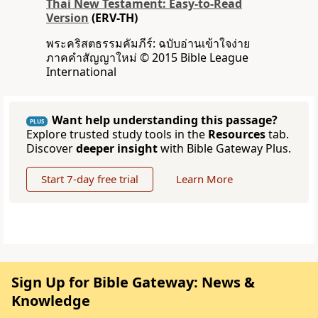
Thai New Testament: Easy-to-Read
Version
(ERV-TH)
พระคริสตธรรมคัมภีร์: ฉบับอ่านเข้าใจง่าย
ภาคคำสัญญาใหม่ © 2015 Bible League
International
Want help understanding this passage?
PLUS
Explore trusted study tools in the
Resources
tab.
Discover
deeper insight
with Bible Gateway Plus.
Start 7-day free trial
Learn More
Sign Up for Bible Gateway: News &
Knowledge