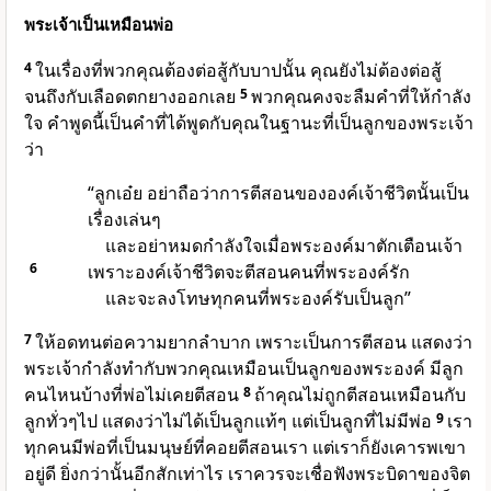
พระเจ้าเป็นเหมือนพ่อ
4
ในเรื่องที่พวกคุณต้องต่อสู้กับบาปนั้น คุณยังไม่ต้องต่อสู้
จนถึงกับเลือดตกยางออกเลย
5
พวกคุณคงจะลืมคำที่ให้กำลัง
ใจ คำพูดนี้เป็นคำที่ได้พูดกับคุณในฐานะที่เป็นลูกของพระเจ้า
ว่า
“ลูกเอ๋ย อย่าถือว่าการตีสอนขององค์เจ้าชีวิตนั้นเป็น
เรื่องเล่นๆ
และอย่าหมดกำลังใจเมื่อพระองค์มาตักเตือนเจ้า
6
เพราะองค์เจ้าชีวิตจะตีสอนคนที่พระองค์รัก
และจะลงโทษทุกคนที่พระองค์รับเป็นลูก”
7
ให้อดทนต่อความยากลำบาก เพราะเป็นการตีสอน แสดงว่า
พระเจ้ากำลังทำกับพวกคุณเหมือนเป็นลูกของพระองค์ มีลูก
คนไหนบ้างที่พ่อไม่เคยตีสอน
8
ถ้าคุณไม่ถูกตีสอนเหมือนกับ
ลูกทั่วๆไป แสดงว่าไม่ได้เป็นลูกแท้ๆ แต่เป็นลูกที่ไม่มีพ่อ
9
เรา
ทุกคนมีพ่อที่เป็นมนุษย์ที่คอยตีสอนเรา แต่เราก็ยังเคารพเขา
อยู่ดี ยิ่งกว่านั้นอีกสักเท่าไร เราควรจะเชื่อฟังพระบิดาของจิต