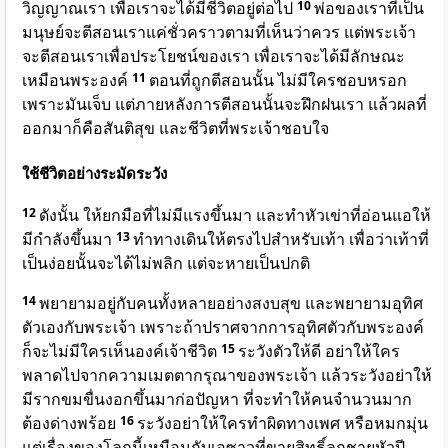
วิญญาณเรา เพื่อเราจะได้มีชีวิตอยู่ต่อไป
10
พ่อของเราที่เป็น
มนุษย์จะตีสอนเราแค่ชั่วคราวตามที่เห็นว่าควร แต่พระเจ้า
จะตีสอนเราเพื่อประโยชน์ของเรา เพื่อเราจะได้มีลักษณะ
เหมือนพระองค์
11
ตอนที่ถูกตีสอนนั้น ไม่มีใครชอบหรอก
เพราะมันเจ็บ แต่ภายหลังการตีสอนนั้นจะฝึกฝนเรา แล้วผลที่
ออกมาก็คือสันติสุข และชีวิตที่พระเจ้าชอบใจ
ใช้ชีวิตอย่างระมัดระวัง
12
ดังนั้น ให้ยกมือที่ไม่มีแรงขึ้นมา และทำหัวเข่าที่อ่อนแอให้
มีกำลังขึ้นมา
13
ทำทางเดินให้ตรงไปสำหรับเท้า เพื่อว่าเท้าที่
เป็นง่อยนั้นจะได้ไม่พลิก แต่จะหายเป็นปกติ
14
พยายามอยู่กับคนทั้งหลายอย่างสงบสุข และพยายามอุทิศ
ตัวเองกับพระเจ้า เพราะถ้าปราศจากการอุทิศตัวกับพระองค์
ก็จะไม่มีใครเห็นองค์เจ้าชีวิต
15
ระวังตัวให้ดี อย่าให้ใคร
พลาดไปจากความเมตตากรุณาของพระเจ้า แล้วระวังอย่าให้
มีรากขมขื่นงอกขึ้นมาก่อปัญหา ที่จะทำให้คนจำนวนมาก
ต้องด่างพร้อย
16
ระวังอย่าให้ใครทำผิดทางเพศ หรือหมกมุ่น
แต่เรื่องของโลกนี้เหมือนกับเอซาวที่ขายสิทธิ์ลูกชายหัวปี