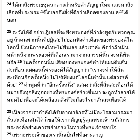
24
ได้มาถึงพระเยซูคนกลางสำหรับคำสัญญาใหม่ และมาถึง
เลือดที่ประพรม
[
c
]
ซึ่งบอกถึงสิ่งที่ดีกว่าเลือดของอาเบล
[
d
]
ได้
บอก
25
ระวังให้ดี อย่าปฏิเสธที่จะฟังพระองค์ที่กำลังพูดกับพวกคุณ
อยู่ ถ้าคนพวกนั้นที่ปฏิเสธไม่ยอมฟังคำเตือนของพระองค์ใน
โลกนี้ ยังหนีการลงโทษไม่พ้นเลย แล้วเราล่ะ คิดว่าถ้าเมิน
หน้าหนีจากพระองค์ที่เตือนเรามาจากสวรรค์นั้น จะหนีพ้น
หรือ
26
ในครั้งก่อนนั้น เสียงของพระองค์ทำให้แผ่นดินสั่น
สะเทือน แต่ตอนนี้พระองค์ได้สัญญาว่า “เราจะทำให้สั่น
สะเทือนอีกครั้งหนึ่ง ไม่ใช่เพียงแต่โลกนี้เท่านั้น แต่สวรรค์
ด้วย”
27
คำพูดที่ว่า “อีกครั้งหนึ่ง” แสดงว่าสิ่งที่สั่นสะเทือนได้
หมายถึงทุกสิ่งทุกอย่างที่พระองค์สร้างขึ้นมา จะถูกทำลายให้
หมดไป เพื่อจะได้เหลือแต่สิ่งที่ไม่มีอะไรมาสั่นสะเทือนได้
28
เนื่องจากเรากำลังได้รับอาณาจักรที่ไม่มีอะไรสามารถมา
สั่นสะเทือนมันได้ ก็ขอให้เรากตัญญูรู้คุณพระเจ้า นมัสการ
พระองค์อย่างเคารพยำเกรง ในทางที่พระเจ้าชอบใจ
29
เพราะพระเจ้าของเรานั้นเป็นไฟที่เผาผลาญ