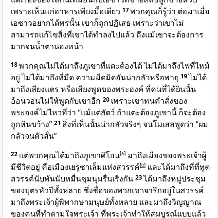
เพราะเห็นแก่อาหารเพียงมื้อเดียว
17
พวกคุณก็รู้ว่า ต่อมาเมื่อ
เอซาวอยากได้พรนั้น เขาก็ถูกปฏิเสธ เพราะว่าเขาไม่
สามารถแก้ไขสิ่งที่เขาได้ทำลงไปแล้ว ถึงแม้เขาจะต้องการ
มากจนน้ำตานองหน้า
18
พวกคุณไม่ได้มาถึงภูเขาที่แตะต้องได้ ไม่ได้มาถึงไฟที่ไหม้
อยู่ ไม่ได้มาถึงที่มืด ความมืดมิดอันน่ากลัวหรือพายุ
19
ไม่ได้
มาถึงเสียงแตร หรือเสียงพูดของพระองค์ ที่คนที่ได้ยินนั้น
อ้อนวอนไม่ให้พูดกับเขาอีก
20
เพราะเขาทนคำสั่งของ
พระองค์ไม่ไหวที่ว่า “แม้แต่สัตว์ ถ้าแตะต้องภูเขานี้ ก็จะต้อง
ถูกหินขว้าง”
21
สิ่งที่เห็นนั้นน่ากลัวจริงๆ จนโมเสสพูดว่า “ผม
กลัวจนตัวสั่น”
22
แต่พวกคุณได้มาถึงภูเขาศิโยน
[
a
]
มาถึงเมืองของพระเจ้าผู้
มีชีวิตอยู่ คือเมืองเยรูซาเล็มแห่งสวรรค์
[
b
]
และได้มาถึงที่ที่ทูต
สวรรค์นับพันนับหมื่นชุมนุมรื่นเริงกัน
23
ได้มาถึงหมู่ประชุม
ของบุตรหัวปีทั้งหลาย ซึ่งชื่อของพวกเขาจารึกอยู่ในสวรรค์
มาถึงพระเจ้าผู้พิพากษามนุษย์ทั้งหลาย และมาถึงวิญญาณ
ของคนที่ทำตามใจพระเจ้า ที่พระเจ้าทำให้สมบูรณ์แบบแล้ว