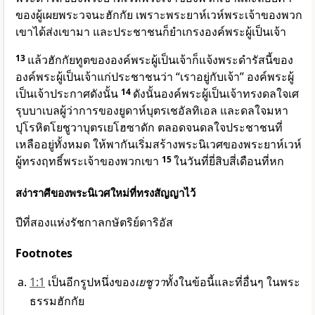
ของผู้เผยพระวจนะฮักกัย เพราะพระยาห์เวห์พระเจ้าของพวก
เขาได้ส่งเขามา และประชาชนก็ยำเกรงองค์พระผู้เป็นเจ้า
13
แล้วฮักกัยทูตของ
องค์พระผู้เป็นเจ้า
ก็แจ้งพระดำรัสนี้ของ
องค์พระผู้เป็นเจ้า
แก่ประชาชนว่า “เราอยู่กับเจ้า”
องค์พระผู้
เป็นเจ้า
ประกาศดังนั้น
14
ดังนั้น
องค์พระผู้เป็นเจ้า
ทรงดลใจเศ
รุบบาเบลผู้ว่าการของยูดาห์บุตรเชอัลทิเอล และดลใจมหา
ปุโรหิตโยชูวาบุตรเยโฮซาดัก ตลอดจนดลใจประชาชนที่
เหลืออยู่ทั้งหมด ให้พากันเริ่มสร้างพระนิเวศของพระยาห์เวห์
ผู้ทรงฤทธิ์พระเจ้าของพวกเขา
15
ในวันที่ยี่สิบสี่เดือนที่หก
สง่าราศีของพระนิเวศใหม่ที่ทรงสัญญาไว้
ปีที่สองแห่งรัชกาลกษัตริย์ดาริอัส
Footnotes
1:1
เป็นอีกรูปหนึ่งของ
เยชูวา
ทั้งในข้อนี้และที่อื่นๆ ในพระ
ธรรมฮักกัย