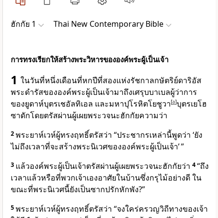
ฮักกัย 1
Thai New Contemporary Bible
การทรงเรียกให้สร้างพระวิหารขององค์พระผู้เป็นเจ้า
1
ในวันที่หนึ่งเดือนที่หกปีที่สองแห่งรัชกาลกษัตริย์ดาริอัส
พระดำรัสของ
องค์พระผู้เป็นเจ้า
มาถึงเศรุบบาเบลผู้ว่าการ
ของยูดาห์บุตรเชอัลทิเอล และมหาปุโรหิตโยชูวา
[
a
]
บุตรเยโฮ
ซาดักโดยตรัสผ่านผู้เผยพระวจนะฮักกัยความว่า
2
พระยาห์เวห์ผู้ทรงฤทธิ์ตรัสว่า “ประชากรเหล่านี้พูดว่า ‘ยัง
ไม่ถึงเวลาที่จะสร้างพระนิเวศขององค์พระผู้เป็นเจ้า’ ”
3
แล้ว
องค์พระผู้เป็นเจ้า
ตรัสผ่านผู้เผยพระวจนะฮักกัยว่า
4
“ถึง
เวลาแล้วหรือที่พวกเจ้าเองอาศัยในบ้านซึ่งกรุไม้อย่างดี ใน
ขณะที่พระนิเวศนี้ยังเป็นซากปรักหักพัง?”
5
พระยาห์เวห์ผู้ทรงฤทธิ์ตรัสว่า “จงใคร่ครวญวิถีทางของเจ้า