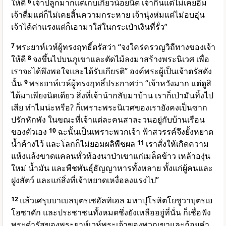
ให้ดี
6
เจ้าปลูกมากแต่เก็บเกี่ยวน้อยนิด เจ้ากินแต่ไม่เคยอิ่ม
เจ้าดื่มแต่ก็ไม่เคยสิ้นความกระหาย เจ้านุ่งห่มแต่ไม่อบอุ่น
เจ้าได้ค่าแรงแต่ก็เอามาใส่ในกระเป๋าเงินที่รั่ว”
7
พระยาห์เวห์ผู้ทรงฤทธิ์ตรัสว่า “จงใคร่ครวญวิถีทางของเจ้า
ให้ดี
8
จงขึ้นไปบนภูเขาและตัดไม้ลงมาสร้างพระนิเวศ เพื่อ
เราจะได้พึงพอใจและได้รับเกียรติ”
องค์พระผู้เป็นเจ้า
ตรัสดัง
นั้น
9
พระยาห์เวห์ผู้ทรงฤทธิ์ประกาศว่า “เจ้าหวังมาก แต่ดูสิ
ได้มาเพียงนิดเดียว สิ่งที่เจ้านำกลับมาบ้าน เราก็เป่ามันทิ้งไป
เสีย ทำไมน่ะหรือ? ก็เพราะพระนิเวศของเรายังคงเป็นซาก
ปรักหักพัง ในขณะที่เจ้าแต่ละคนสาละวนอยู่กับบ้านเรือน
ของตัวเอง
10
ฉะนั้นเป็นเพราะพวกเจ้า ฟ้าสวรรค์จึงยั้งหยาด
น้ำค้างไว้ และโลกก็ไม่ยอมผลิพืชผล
11
เราสั่งให้เกิดความ
แห้งแล้งขาดแคลนทั่วท้องนาป่าเขาแก่เมล็ดข้าว เหล้าองุ่น
ใหม่ น้ำมัน และพืชพันธุ์ธัญญาหารทั้งหลาย ทั้งแก่ผู้คนและ
ฝูงสัตว์ และแก่สิ่งที่เจ้าหยาดเหงื่อลงแรงไป”
12
แล้วเศรุบบาเบลบุตรเชอัลทิเอล มหาปุโรหิตโยชูวาบุตรเย
โฮซาดัก และประชาชนทั้งหมดซึ่งยังเหลืออยู่ที่นั่น ก็เชื่อฟัง
พระดำรัสของพระยาห์เวห์พระเจ้าของพวกเขาและถ้อยคำ