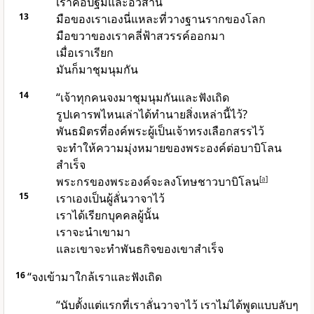
เราคือปฐมและอวสาน
13
มือของเราเองนี่แหละที่วางฐานรากของโลก
มือขวาของเราคลี่ฟ้าสวรรค์ออกมา
เมื่อเราเรียก
มันก็มาชุมนุมกัน
14
“เจ้าทุกคนจงมาชุมนุมกันและฟังเถิด
รูปเคารพไหนเล่าได้ทำนายสิ่งเหล่านี้ไว้?
พันธมิตรที่
องค์พระผู้เป็นเจ้า
ทรงเลือกสรรไว้
จะทำให้ความมุ่งหมายของพระองค์ต่อบาบิโลน
สำเร็จ
พระกรของพระองค์จะลงโทษชาวบาบิโลน
[
a
]
15
เราเองเป็นผู้ลั่นวาจาไว้
เราได้เรียกบุคคลผู้นั้น
เราจะนำเขามา
และเขาจะทำพันธกิจของเขาสำเร็จ
16
“จงเข้ามาใกล้เราและฟังเถิด
“นับตั้งแต่แรกที่เราลั่นวาจาไว้ เราไม่ได้พูดแบบลับๆ