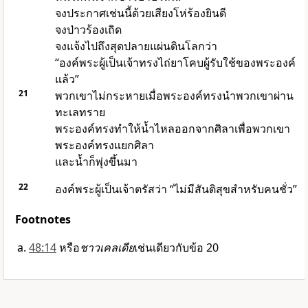
จงประกาศเช่นนี้ด้วยเสียงโห่ร้องยินดี
จงป่าวร้องเถิด
จงแจ้งไปถึงสุดปลายแผ่นดินโลกว่า
“
องค์พระผู้เป็นเจ้า
ทรงไถ่ยาโคบผู้รับใช้ของพระองค์
แล้ว”
21
พวกเขาไม่กระหายเมื่อพระองค์ทรงนำพวกเขาผ่าน
ทะเลทราย
พระองค์ทรงทำให้น้ำไหลออกจากศิลาเพื่อพวกเขา
พระองค์ทรงแยกศิลา
และน้ำก็พุ่งขึ้นมา
22
องค์พระผู้เป็นเจ้า
ตรัสว่า “ไม่มีสันติสุขสำหรับคนชั่ว”
Footnotes
48:14
หรือ
ชาวเคลเดีย
เช่นเดียวกับข้อ 20