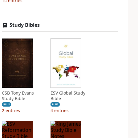
14
entries
Study Bibles
CSB Tony Evans
ESV Global Study
Study Bible
Bible
PLUS
PLUS
2
entries
4
entries