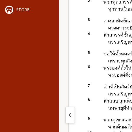
2
พวกทูตสวรรค์
ทุกท่านในก
STORE
3
ดวงอาทิตย์แล
ดวงดาวระยิ
4
ฟ้าสวรรค์ชั้นส
สรรเสริญพร
5
ขอให้ทั้งหมดน
เพราะทุกสิ่
6
พระองค์ตั้งให้
พระองค์ตั้งก
7
เจ้าที่เป็นสัต
สรรเสริญพร
8
ฟ้าแลบ ลูกเห็
ลมพายุที่ท
9
พวกภูเขาและเ
พวกต้นผลไม