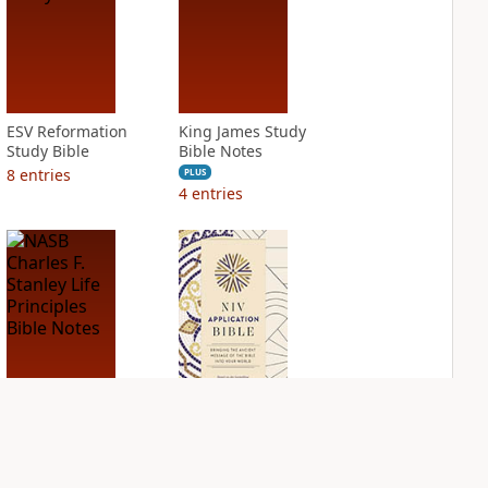
ESV Reformation
King James Study
Study Bible
Bible Notes
8
entries
PLUS
4
entries
NASB Charles F.
NIV Application
Stanley Life
Bible
Principles Bible
PLUS
Notes
4
entries