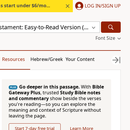
s start under $6/month.
Start free.
LOG IN/SIGN UP
Thai New Testament: Easy-to-Read Version (ERV-TH)
Font Size
Resources
Hebrew/Greek
Your Content
Go deeper in this passage.
With
Bible
PLUS
Gateway Plus
, trusted
Study Bible notes
and commentary
show beside the verses
you're reading—so you can explore the
meaning and context of Scripture without
leaving the page.
Start 7-day free trial
Learn More