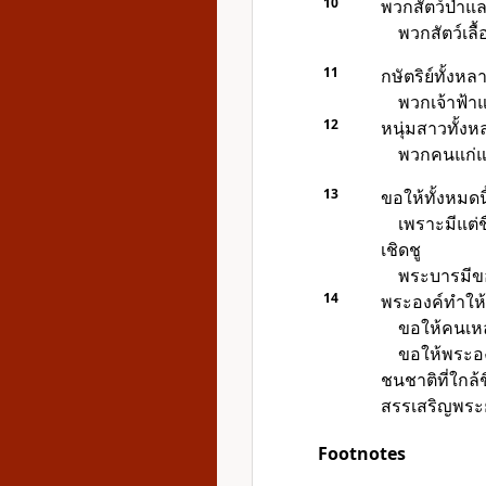
10
พวกสัตว์ป่าและ
พวกสัตว์เล
11
กษัตริย์ทั้งห
พวกเจ้าฟ้า
12
หนุ่มสาวทั้งห
พวกคนแก่แล
13
ขอให้ทั้งหมดน
เพราะมีแต่ช
เชิดชู
พระบารมีขอ
14
พระองค์ทำให
ขอให้คนเหล่
ขอให้พระอง
ชนชาติที่ใกล้ช
สรรเสริญพระย
Footnotes