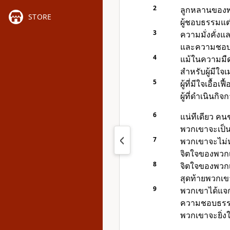
2
ลูกหลานของพ
STORE
ผู้ชอบธรรมแต
3
ความมั่งคั่งแ
และความชอบธ
4
แม้ในความมืด
สำหรับผู้มี
5
ผู้ที่มีใจเอื้อ
ผู้ที่ดำเนินกิ
6
แน่ทีเดียว ค
พวกเขาจะเป็น
7
พวกเขาจะไม่ห
จิตใจของพวกเ
8
จิตใจของพวกเ
สุดท้ายพวกเขา
9
พวกเขาได้แจ
ความชอบธรรม
พวกเขาจะยิ่งใ