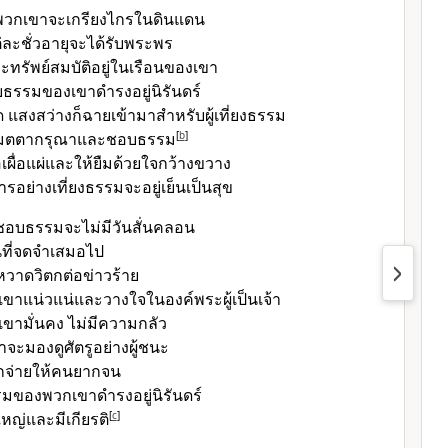
วกเขาจะเกรียงไกรในดินแดน
่ละชั่วอายุจะได้รับพระพร
ละทรัพย์สมบัติอยู่ในเรือนของเขา
รรมของเขาดำรงอยู่นิรันดร์
 แสงสว่างก็ฉายเข้ามาสำหรับผู้เที่ยงธรรม
ใจเมตตากรุณาและชอบธรรม
[
b
]
เฟื้อเผื่อแผ่และให้ยืมด้วยใจกว้างขวาง
จการอย่างเที่ยงธรรมจะอยู่เย็นเป็นสุข
นชอบธรรมจะไม่มีวันสั่นคลอน
ที่จดจำเสมอไป
วาดวิตกต่อข่าวร้าย
ขาแน่วแน่และวางใจในองค์พระผู้เป็นเจ้า
ขามั่นคง ไม่มีความกลัว
จะมองดูศัตรูอย่างผู้ชนะ
กจ่ายให้คนยากจน
ของพวกเขาดำรงอยู่นิรันดร์
หญ่และมีเกียรติ
[
c
]