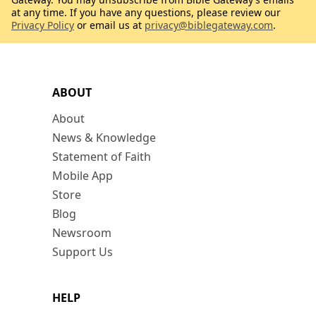
at any time. If you have any questions, please review our
Privacy Policy
or email us at
privacy@biblegateway.com
.
ABOUT
About
News & Knowledge
Statement of Faith
Mobile App
Store
Blog
Newsroom
Support Us
HELP