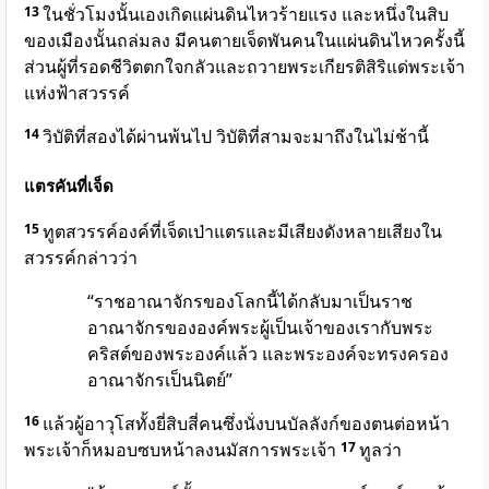
13
ในชั่วโมงนั้นเองเกิดแผ่นดินไหวร้ายแรง และหนึ่งในสิบ
ของเมืองนั้นถล่มลง มีคนตายเจ็ดพันคนในแผ่นดินไหวครั้งนี้
ส่วนผู้ที่รอดชีวิตตกใจกลัวและถวายพระเกียรติสิริแด่พระเจ้า
แห่งฟ้าสวรรค์
14
วิบัติที่สองได้ผ่านพ้นไป วิบัติที่สามจะมาถึงในไม่ช้านี้
แตรคันที่เจ็ด
15
ทูตสวรรค์องค์ที่เจ็ดเป่าแตรและมีเสียงดังหลายเสียงใน
สวรรค์กล่าวว่า
“ราชอาณาจักรของโลกนี้ได้กลับมาเป็นราช
อาณาจักรขององค์พระผู้เป็นเจ้าของเรากับพระ
คริสต์ของพระองค์แล้ว และพระองค์จะทรงครอง
อาณาจักรเป็นนิตย์”
16
แล้วผู้อาวุโสทั้งยี่สิบสี่คนซึ่งนั่งบนบัลลังก์ของตนต่อหน้า
พระเจ้าก็หมอบซบหน้าลงนมัสการพระเจ้า
17
ทูลว่า