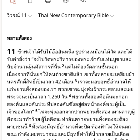
วิวรณ์ 11
Thai New Contemporary Bible
พยานทั้งสอง
11
ข้าพเจ้าได้รับไม้อ้ออันหนึ่ง รูปร่างเหมือนไม้วัด และได้
รับคำสั่งว่า “จงไปวัดพระวิหารของพระเจ้ากับแท่นบูชาและ
นับจำนวนผู้นมัสการที่นั่น
2
แต่ไม่ต้องวัดลานชั้นนอก
เนื่องจากที่นั่นยกให้คนต่างชาติแล้ว เขาทั้งหลายจะเหยียบย่ำ
นครศักดิ์สิทธิ์เป็นเวลา 42 เดือน
3
เราจะมอบฤทธิ์อำนาจให้
แก่พยานทั้งสองของเรา พวกเขาจะนุ่งห่มผ้ากระสอบและเผย
พระวจนะเป็นเวลา 1,260 วัน
4
พยานทั้งสองคือต้นมะกอก
สองต้นและคันประทีปสองคันซึ่งอยู่ต่อหน้าองค์พระผู้เป็น
เจ้าของโลก”
5
ไฟจะพุ่งออกจากปากพยานทั้งสอง เผาผลาญผู้
คิดจะมาทำร้าย ผู้ใดคิดจะทำอันตรายพยานทั้งสองจะต้อง
ตายเช่นนี้
6
ทั้งสองมีฤทธิ์อำนาจที่จะปิด ท้องฟ้าไม่ให้ฝนตก
ขณะกำลังเผยพระวจนะและมีฤทธิ์ทำให้น้ำกลายเป็นเลือด