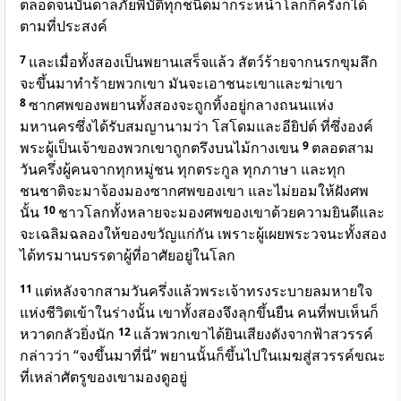
ตลอดจนบันดาลภัยพิบัติทุกชนิดมากระหน่ำโลกกี่ครั้งก็ได้
ตามที่ประสงค์
7
และเมื่อทั้งสองเป็นพยานเสร็จแล้ว สัตว์ร้ายจากนรกขุมลึก
จะขึ้นมาทำร้ายพวกเขา มันจะเอาชนะเขาและฆ่าเขา
8
ซากศพของพยานทั้งสองจะถูกทิ้งอยู่กลางถนนแห่ง
มหานครซึ่งได้รับสมญานามว่า โสโดมและอียิปต์ ที่ซึ่งองค์
พระผู้เป็นเจ้าของพวกเขาถูกตรึงบนไม้กางเขน
9
ตลอดสาม
วันครึ่งผู้คนจากทุกหมู่ชน ทุกตระกูล ทุกภาษา และทุก
ชนชาติจะมาจ้องมองซากศพของเขา และไม่ยอมให้ฝังศพ
นั้น
10
ชาวโลกทั้งหลายจะมองศพของเขาด้วยความยินดีและ
จะเฉลิมฉลองให้ของขวัญแก่กัน เพราะผู้เผยพระวจนะทั้งสอง
ได้ทรมานบรรดาผู้ที่อาศัยอยู่ในโลก
11
แต่หลังจากสามวันครึ่งแล้วพระเจ้าทรงระบายลมหายใจ
แห่งชีวิตเข้าในร่างนั้น เขาทั้งสองจึงลุกขึ้นยืน คนที่พบเห็นก็
หวาดกลัวยิ่งนัก
12
แล้วพวกเขาได้ยินเสียงดังจากฟ้าสวรรค์
กล่าวว่า “จงขึ้นมาที่นี่” พยานนั้นก็ขึ้นไปในเมฆสู่สวรรค์ขณะ
ที่เหล่าศัตรูของเขามองดูอยู่