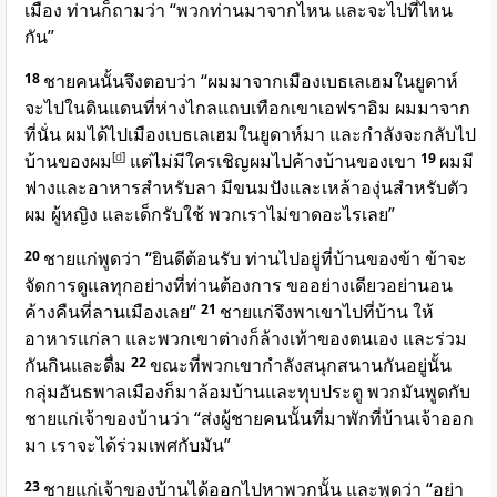
เมือง ท่านก็ถามว่า “พวกท่านมาจากไหน และจะไปที่ไหน
กัน”
18
ชายคนนั้นจึงตอบว่า “ผมมาจากเมืองเบธเลเฮมในยูดาห์
จะไปในดินแดนที่ห่างไกลแถบเทือกเขาเอฟราอิม ผมมาจาก
ที่นั่น ผมได้ไปเมืองเบธเลเฮมในยูดาห์มา และกำลังจะกลับไป
บ้านของผม
[
d
]
แต่ไม่มีใครเชิญผมไปค้างบ้านของเขา
19
ผมมี
ฟางและอาหารสำหรับลา มีขนมปังและเหล้าองุ่นสำหรับตัว
ผม ผู้หญิง และเด็กรับใช้ พวกเราไม่ขาดอะไรเลย”
20
ชายแก่พูดว่า “ยินดีต้อนรับ ท่านไปอยู่ที่บ้านของข้า ข้าจะ
จัดการดูแลทุกอย่างที่ท่านต้องการ ขออย่างเดียวอย่านอน
ค้างคืนที่ลานเมืองเลย”
21
ชายแก่จึงพาเขาไปที่บ้าน ให้
อาหารแก่ลา และพวกเขาต่างก็ล้างเท้าของตนเอง และร่วม
กันกินและดื่ม
22
ขณะที่พวกเขากำลังสนุกสนานกันอยู่นั้น
กลุ่มอันธพาลเมืองก็มาล้อมบ้านและทุบประตู พวกมันพูดกับ
ชายแก่เจ้าของบ้านว่า “ส่งผู้ชายคนนั้นที่มาพักที่บ้านเจ้าออก
มา เราจะได้ร่วมเพศกับมัน”
23
ชายแก่เจ้าของบ้านได้ออกไปหาพวกนั้น และพูดว่า “อย่า