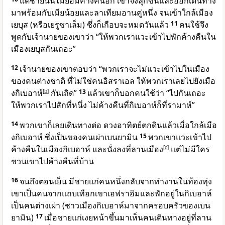
แต่ชายนั้นไม่ยอมค้างคืนอีก เขาจึงลุกขึ้นและออกเดินทาง
มาพร้อมกับเมียน้อยและลาเทียมอานคู่หนึ่ง จนเข้าใกล้เมือง
เยบุส (หรือเยรูซาเล็ม) ซึ่งก็เกือบจะหมดวันแล้ว
11
คนใช้จึง
พูดกับเจ้านายของเขาว่า “ให้พวกเราแวะเข้าไปพักค้างคืนใน
เมืองเยบุสกันเถอะ”
12
เจ้านายของเขาตอบว่า “พวกเราจะไม่แวะเข้าไปในเมือง
ของคนต่างชาติ ที่ไม่ใช่คนอิสราเอล ให้พวกเราเลยไปยังเมือ
งกิเบอาห์
[
b
]
กันเถิด”
13
แล้วเขาก็บอกคนใช้ว่า “ไปกันเถอะ
ให้พวกเราไปสักที่หนึ่ง ไม่ค้างคืนที่กิเบอาห์ก็ที่รามาห์”
14
พวกเขาก็เลยเดินทางต่อ ดวงอาทิตย์ตกดินแล้วเมื่อใกล้เมือ
งกิเบอาห์ ซึ่งเป็นของคนเผ่าเบนยามิน
15
พวกเขาแวะเข้าไป
ค้างคืนในเมืองกิเบอาห์ และนั่งลงที่ลานเมือง
[
c
]
แต่ไม่มีใคร
ชวนเขาไปค้างคืนที่บ้าน
16
จนถึงตอนเย็น มีชายแก่คนหนึ่งกลับจากทำงานในท้องทุ่ง
เขาเป็นคนจากแถบเทือกเขาเอฟราอิมและพักอยู่ในกิเบอาห์
เป็นคนต่างเผ่า (ชาวเมืองกิเบอาห์มาจากครอบครัวของเบน
ยามิน)
17
เมื่อชายแก่เงยหน้าขึ้นมาเห็นคนเดินทางอยู่ที่ลาน