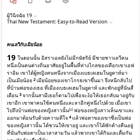
ผู้วินิจฉัย 19
Thai New Testament: Easy-to-Read Version
คนเลวีกับเมียน้อย
19
ในตอนนั้น อิสราเอลยังไม่มีกษัตริย์ มีชายชาวเลวีคน
หนึ่งเป็นคนต่างถิ่นอาศัยอยู่ในพื้นที่ห่างไกลของเทือกเขาเอฟ
ราอิม เขาได้ผู้หญิงคนหนึ่งจากเมืองเบธเลเฮมในยูดาห์มา
เป็นเมียน้อย
2
เมียน้อยของเขาโกรธเขาขึ้นมา จึงหนีกลับไป
ที่บ้านพ่อของเธอ ที่เมืองเบธเลเฮมในยูดาห์ และพักอยู่ที่นั่นสี่
เดือน
3
จากนั้นสามีเธอก็ตามไปเพื่อจะง้อให้เธอกลับมาอยู่กับ
เขาอีก เขาพาคนใช้คนหนึ่งและลาอีกคู่หนึ่งไปด้วย เมื่อเขา
ไปถึงบ้านพ่อของหญิงสาวนั้น
[
a
]
พ่อของหญิงสาวเห็นเขาและ
ออกมาต้อนรับด้วยความดีใจ
4
แล้วพ่อตาของเขาซึ่งเป็นพ่อ
ของหญิงสาวนั้น ได้ชวนให้เขาอยู่ และเขาก็ได้พักค้างคืนอยู่
ที่นั่นกับพ่อตาเป็นเวลาสามวัน แล้วพวกเขาได้กินและดื่มกัน