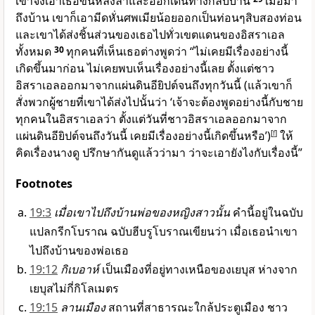
เขาจึงเอาเธอขึ้นหลังลาและออกเดินทางกลับบ้าน
เมื่อมา
ถึงบ้าน เขาก็เอามีดหั่นศพเมียน้อยออกเป็นท่อนๆสิบสองท่อน
และเขาได้ส่งชิ้นส่วนของเธอไปทั่วเขตแดนของอิสราเอล
ทั้งหมด
30
ทุกคนที่เห็นเธอต่างพูดว่า “ไม่เคยมีเรื่องอย่างนี้
เกิดขึ้นมาก่อน ไม่เคยพบเห็นเรื่องอย่างนี้เลย ตั้งแต่ชาว
อิสราเอลออกมาจากแผ่นดินอียิปต์จนถึงทุกวันนี้ (แล้วเขาก็
สั่งพวกผู้ชายที่เขาได้ส่งไปนั้นว่า ‘เจ้าจะต้องพูดอย่างนี้กับชาย
ทุกคนในอิสราเอลว่า ตั้งแต่วันที่ชาวอิสราเอลออกมาจาก
แผ่นดินอียิปต์จนถึงวันนี้ เคยมีเรื่องอย่างนี้เกิดขึ้นหรือ’)
[
f
]
ให้
คิดเรื่องนางดู ปรึกษากันดูแล้วว่ามา ว่าจะเอายังไงกับเรื่องนี้”
Footnotes
19:3
เมื่อเขาไปถึงบ้านพ่อของหญิงสาวนั้น
คำนี้อยู่ในฉบับ
แปลกรีกโบราณ ฉบับฮีบรูโบราณเขียนว่า เมื่อเธอนำเขา
ไปถึงบ้านของพ่อเธอ
19:12
กิเบอาห์
เป็นเมืองที่อยู่ทางเหนือของเยบุส ห่างจาก
เยบุสไม่กี่กิโลเมตร
19:15
ลานเมือง
สถานที่สาธารณะใกล้ประตูเมือง ชาว