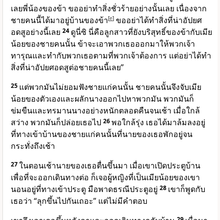
เลยพี่น้องของข้า ขออย่าทำสิ่งชั่วร้ายอย่างนั้นเลย เนื่องจาก
ชายคนนี้ได้มาอยู่บ้านของข้า
[
e
]
ขออย่าได้ทำสิ่งที่น่าอัปยศ
อดสูอย่างนี้เลย
24
ดูนี่ซิ นี่คือลูกสาวที่ยังบริสุทธิ์ของข้ากับเมีย
น้อยของชายคนนั้น ข้าจะเอาพวกเธอออกมาให้พวกเจ้า
ทารุณและทำกับพวกเธอตามที่พวกเจ้าต้องการ แต่อย่าได้ทำ
สิ่งที่น่าอัปยศอดสูต่อชายคนนี้เลย”
25
แต่พวกมันไม่ยอมฟังชายแก่คนนั้น ชายคนนั้นจึงจับเมีย
น้อยของตัวเองและผลักนางออกไปหาพวกมัน พวกมันก็
ข่มขืนและทรมานนางอย่างหนักตลอดคืนจนเช้า เมื่อใกล้
สว่าง พวกมันก็ปล่อยเธอไป
26
พอใกล้รุ่ง เธอได้มาล้มลงอยู่
ที่ทางเข้าบ้านของชายแก่คนนั้นที่นายของเธอพักอยู่จน
กระทั่งถึงเช้า
27
ในตอนเช้านายของเธอตื่นขึ้นมา เมื่อเขาเปิดประตูบ้าน
เพื่อที่จะออกเดินทางต่อ ก็เจอผู้หญิงที่เป็นเมียน้อยของเขา
นอนอยู่ที่ทางเข้าประตู มือพาดธรณีประตูอยู่
28
เขาก็พูดกับ
เธอว่า “ลุกขึ้นไปกันเถอะ” แต่ไม่มีคำตอบ
29