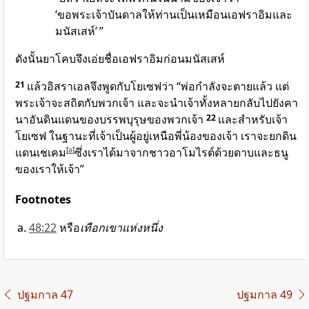
‘ขอพระเจ้าบันดาลให้ท่านเป็นเหมือนเอฟราอิมและ
มนัสเสห์’ ”
ดังนั้นยาโคบจึงเอ่ยชื่อเอฟราอิมก่อนมนัสเสห์
21
แล้วอิสราเอลจึงพูดกับโยเซฟว่า “พ่อกำลังจะตายแล้ว แต่
พระเจ้าจะสถิตกับพวกเจ้า และจะนำเจ้าทั้งหลายกลับไปยังคา
นาอันดินแดนของบรรพบุรุษของพวกเจ้า
22
และสำหรับเจ้า
โยเซฟ ในฐานะที่เจ้าเป็นผู้อยู่เหนือพี่น้องของเจ้า เราจะยกดิน
แดนเชเคม
[
a
]
ซึ่งเราได้มาจากชาวอาโมไรต์ด้วยดาบและธนู
ของเราให้เจ้า”
Footnotes
48:22
หรือ
เทือกเขาแห่งหนึ่ง
ปฐมกาล 47
ปฐมกาล 49