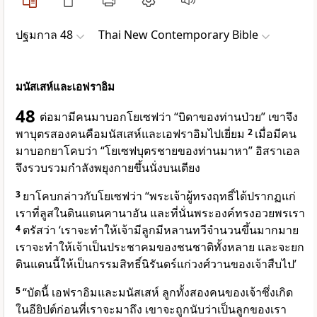
ปฐมกาล 48
Thai New Contemporary Bible
มนัสเสห์และเอฟราอิม
48
ต่อมามีคนมาบอกโยเซฟว่า “บิดาของท่านป่วย” เขาจึง
พาบุตรสองคนคือมนัสเสห์และเอฟราอิมไปเยี่ยม
2
เมื่อมีคน
มาบอกยาโคบว่า “โยเซฟบุตรชายของท่านมาหา” อิสราเอล
จึงรวบรวมกำลังพยุงกายขึ้นนั่งบนเตียง
3
ยาโคบกล่าวกับโยเซฟว่า “พระเจ้าผู้ทรงฤทธิ์ได้ปรากฏแก่
เราที่ลูสในดินแดนคานาอัน และที่นั่นพระองค์ทรงอวยพรเรา
4
ตรัสว่า ‘เราจะทำให้เจ้ามีลูกมีหลานทวีจำนวนขึ้นมากมาย
เราจะทำให้เจ้าเป็นประชาคมของชนชาติทั้งหลาย และจะยก
ดินแดนนี้ให้เป็นกรรมสิทธิ์นิรันดร์แก่วงศ์วานของเจ้าสืบไป’
5
“บัดนี้ เอฟราอิมและมนัสเสห์ ลูกทั้งสองคนของเจ้าซึ่งเกิด
ในอียิปต์ก่อนที่เราจะมาถึง เขาจะถูกนับว่าเป็นลูกของเรา