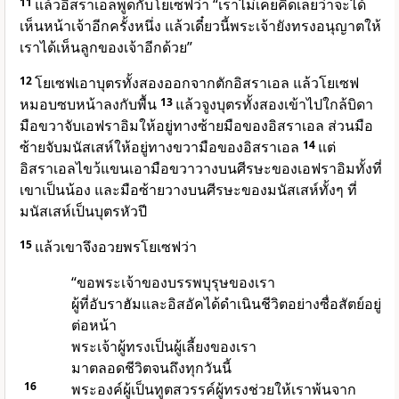
11
แล้วอิสราเอลพูดกับโยเซฟว่า “เราไม่เคยคิดเลยว่าจะได้
เห็นหน้าเจ้าอีกครั้งหนึ่ง แล้วเดี๋ยวนี้พระเจ้ายังทรงอนุญาตให้
เราได้เห็นลูกของเจ้าอีกด้วย”
12
โยเซฟเอาบุตรทั้งสองออกจากตักอิสราเอล แล้วโยเซฟ
หมอบซบหน้าลงกับพื้น
13
แล้วจูงบุตรทั้งสองเข้าไปใกล้บิดา
มือขวาจับเอฟราอิมให้อยู่ทางซ้ายมือของอิสราเอล ส่วนมือ
ซ้ายจับมนัสเสห์ให้อยู่ทางขวามือของอิสราเอล
14
แต่
อิสราเอลไขว้แขนเอามือขวาวางบนศีรษะของเอฟราอิมทั้งที่
เขาเป็นน้อง และมือซ้ายวางบนศีรษะของมนัสเสห์ทั้งๆ ที่
มนัสเสห์เป็นบุตรหัวปี
15
แล้วเขาจึงอวยพรโยเซฟว่า
“ขอพระเจ้าของบรรพบุรุษของเรา
ผู้ที่อับราฮัมและอิสอัคได้ดำเนินชีวิตอย่างซื่อสัตย์อยู่
ต่อหน้า
พระเจ้าผู้ทรงเป็นผู้เลี้ยงของเรา
มาตลอดชีวิตจนถึงทุกวันนี้
16
พระองค์ผู้เป็นทูตสวรรค์ผู้ทรงช่วยให้เราพ้นจาก