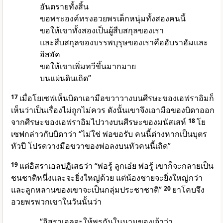
อันตรายทั้งสิ้น
ขอพระองค์ทรงอวยพรเด็กหนุ่มทั้งสองคนนี้
ขอให้เขาทั้งสองเป็นผู้สืบสกุลของเรา
และสืบสกุลของบรรพบุรุษของเราคืออับราฮัมและ
อิสอัค
ขอให้เขาเพิ่มทวีขึ้นมากมาย
บนแผ่นดินเถิด”
17
เมื่อโยเซฟเห็นบิดาเอามือขวาวางบนศีรษะของเอฟราอิมก็
เห็นว่าเป็นเรื่องไม่ถูกไม่ควร ดังนั้นเขาจึงเอามือของบิดาออก
จากศีรษะของเอฟราอิมไปวางบนศีรษะของมนัสเสห์
18
โย
เซฟกล่าวกับบิดาว่า “ไม่ใช่ พ่อขอรับ คนนี้ต่างหากเป็นบุตร
หัวปี โปรดวางมือขวาของพ่อลงบนหัวคนนี้เถิด”
19
แต่อิสราเอลปฏิเสธว่า “พ่อรู้ ลูกเอ๋ย พ่อรู้ เขาก็จะกลายเป็น
ชนชาติหนึ่งและจะยิ่งใหญ่ด้วย แต่น้องชายจะยิ่งใหญ่กว่า
และลูกหลานของเขาจะเป็นกลุ่มประชาชาติ”
20
ยาโคบจึง
อวยพรพวกเขาในวันนั้นว่า
“อิสราเอลจะให้พรกันในนามของเจ้าว่า