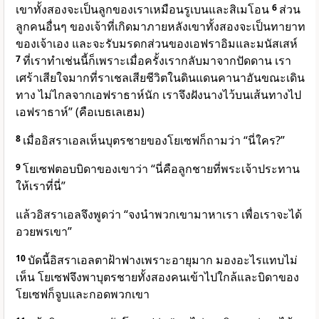
เขาทั้งสองจะเป็นลูกของเราเหมือนรูเบนและสิเมโอน
6
ส่วน
ลูกคนอื่นๆ ของเจ้าที่เกิดมาภายหลังเขาทั้งสองจะเป็นทายาท
ของเจ้าเอง และจะรับมรดกส่วนของเอฟราอิมและมนัสเสห์
7
ที่เราทำเช่นนี้ก็เพราะเมื่อครั้งเรากลับมาจากปัดดาน เรา
เศร้าเสียใจมากที่ราเชลเสียชีวิตในดินแดนคานาอันขณะเดิน
ทาง ไม่ไกลจากเอฟราธาห์นัก เราจึงฝังนางไว้บนเส้นทางไป
เอฟราธาห์” (คือเบธเลเฮม)
8
เมื่ออิสราเอลเห็นบุตรชายของโยเซฟก็ถามว่า “นี่ใคร?”
9
โยเซฟตอบบิดาของเขาว่า “นี่คือลูกชายที่พระเจ้าประทาน
ให้เราที่นี่”
แล้วอิสราเอลจึงพูดว่า “จงนำพวกเขามาหาเรา เพื่อเราจะได้
อวยพรเขา”
10
บัดนี้อิสราเอลตาฝ้าฟางเพราะอายุมาก มองอะไรแทบไม่
เห็น โยเซฟจึงพาบุตรชายทั้งสองคนเข้าไปใกล้และบิดาของ
โยเซฟก็จูบและกอดพวกเขา