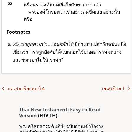
22
หรือพระองค์หมดเยื่อใยกับพวกเราแล้ว
พระองค์โกรธพวกเราอย่างสุดขีดเลย อย่างนั้น
หรือ
Footnotes
5:5
เราถูกตามล่า … หยุดพักได้
มีสำเนาแปลกรีกฉบับหนึ่ง
เขียนว่า “เราถูกบังคับให้แบกแอกไว้บนคอ เราหมดแรง
และพวกเขาไม่ให้เราพัก”
บทเพลง​ร้องทุกข์ 4
เอเสเคียล 1
Thai New Testament: Easy-to-Read
Version
(ERV-TH)
พระคริสตธรรมคัมภีร์: ฉบับอ่านเข้าใจง่าย