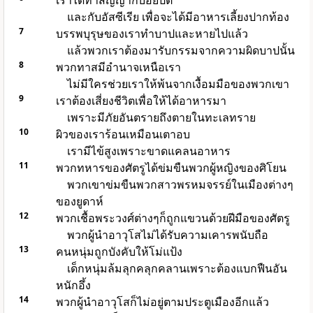
เราได้ทำสัญญากับอียิปต์
และกับอัสซีเรีย เพื่อจะได้มีอาหารเลี้ยงปากท้อง
7
บรรพบุรุษของเราทำบาปและหายไปแล้ว
แล้วพวกเราต้องมารับกรรมจากความผิดบาปนั้น
8
พวกทาสมีอำนาจเหนือเรา
ไม่มีใครช่วยเราให้พ้นจากเงื้อมมือของพวกเขา
9
เราต้องเสี่ยงชีวิตเพื่อให้ได้อาหารมา
เพราะมีภัยอันตรายถึงตายในทะเลทราย
10
ผิวของเราร้อนเหมือนเตาอบ
เรามีไข้สูงเพราะขาดแคลนอาหาร
11
พวกทหารของศัตรูได้ข่มขืนพวกผู้หญิงของศิโยน
พวกเขาข่มขืนพวกสาวพรหมจรรย์ในเมืองต่างๆ
ของยูดาห์
12
พวกเชื้อพระวงศ์ต่างๆก็ถูกแขวนด้วยฝีมือของศัตรู
พวกผู้นำอาวุโสไม่ได้รับความเคารพนับถือ
13
คนหนุ่มถูกบังคับให้โม่แป้ง
เด็กหนุ่มล้มลุกคลุกคลานเพราะต้องแบกฟืนอัน
หนักอึ้ง
14
พวกผู้นำอาวุโสก็ไม่อยู่ตามประตูเมืองอีกแล้ว