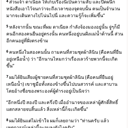
4
ส่วนเจ้า ดาเนียล ให้เก็บเรื่องนี้เป็นความลับ และปิดผนึก
หนังสือเอาไว้จนกว่าจะถึงเวลาของจุดจบนั้น คนเป็นจำนวน
มากจะเดินทางไปโน่นไปนี่ และความรู้ก็จะเพิ่มขึ้น”
5
หลังจากนั้น ขณะที่ผม ดาเนียล กำลังจ้องมองอยู่นั้น จู่ๆก็มี
คนอีกสองคนยืนอยู่ตรงนั้น คนหนึ่งอยู่บนฝั่งแม่น้ำด้านนี้ ส่วน
อีกคนอยู่ที่ฝั่งตรงข้าม
6
คนหนึ่งในสองคนนั้น ถามคนที่สวมชุดผ้าลินิน (คือคนที่ยืน
อยู่เหนือน้ำ) ว่า “อีกนานไหมกว่าเรื่องเลวร้ายพวกนี้จะเกิด
ขึ้น”
7
ผมได้ยินเสียงผู้ชายคนที่สวมชุดผ้าลินิน (คือคนที่ยืนอยู่
เหนือน้ำ) เขาชูมือทั้งสองข้างขึ้นไปบนสวรรค์ และสาบาน
โดยอ้างชื่อของพระองค์ผู้ดำรงอยู่เป็นนิจว่า
“อีกหนึ่งปี สองปี และครึ่งปี เมื่ออำนาจของเหล่าผู้ศักดิ์สิทธิ์
แตกสลายจบสิ้นแล้ว สิ่งเหล่านี้ก็จะเกิดขึ้น”
8
ผมได้ยินแต่ไม่เข้าใจ ผมก็เลยถามว่า “ท่านครับ แล้ว
เหตุการณ์เหล่านี้จะจบลงยังไงครับ”