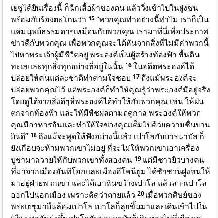
เยซูได้ยินเรื่องนี้ ก็ฉีกเสื้อผ้าของตน แล้ววิ่งเข้าไปในฝูงชน
พร้อมกับร้องตะโกนว่า
15
“พวกคุณทำอย่างนี้ทำไม เราก็เป็น
แค่มนุษย์ธรรมดาๆเหมือนกับพวกคุณ เรามาที่นี่เพื่อประกาศ
ข่าวดีกับพวกคุณ เพื่อพวกคุณจะได้หันจากสิ่งที่ไม่มีค่าพวกนี้
ไปหาพระเจ้าผู้มีชีวิตอยู่ พระองค์เป็นผู้สร้างท้องฟ้า พื้นดิน
ทะเลและทุกสิ่งทุกอย่างที่อยู่ในนั้น
16
ในอดีตพระองค์ได้
ปล่อยให้คนแต่ละชาติทำตามใจชอบ
17
ถึงแม้พระองค์จะ
ปล่อยพวกคุณไว้ แต่พระองค์ก็ทำให้คุณรู้ว่าพระองค์มีอยู่จริง
โดยดูได้จากสิ่งดีๆที่พระองค์ได้ทำให้กับพวกคุณ เช่น ให้ฝน
ตกจากท้องฟ้า และให้มีพืชผลตามฤดูกาล พระองค์ให้พวก
คุณมีอาหารกินและทำให้ใจของคุณเต็มไปด้วยความชื่นบาน
ยินดี”
18
ถึงแม้จะพูดให้ฟังอย่างนี้แล้ว เปาโลกับบารนาบัส ก็
ยังเกือบจะห้ามพวกเขาไม่อยู่ ที่จะไม่ให้พวกเขาเอาเครื่อง
บูชามาถวายให้กับพวกเขาทั้งสองคน
19
แต่มีชาวยิวบางคน
ที่มาจากเมืองอันทิโอกและเมืองอีโคนียูม ได้ชักชวนฝูงชนให้
มาอยู่ฝ่ายพวกเขา และได้เอาหินขว้างเปาโล แล้วลากเปาโล
ออกไปนอกเมือง เพราะคิดว่าตายแล้ว
20
เมื่อพวกศิษย์ของ
พระเยซูมายืนล้อมเปาโล เปาโลก็ลุกขึ้นมาและเดินเข้าไปใน