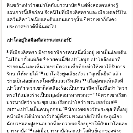
หินขว้างทำร้ายเปาโลกับบารนาบัส
6
แต่ทั้งสองคนล่วงรู้
แผนการนี้เสียก่อน จึงหนีไปที่เมืองลิสตราและเมืองเดอร์บีใน
แคว้นลิคาโอเนียและดินแดนแถวๆนั้น
7
พวกเขาก็ยังคง
ประกาศข่าวดีที่นั่นต่อไป
เปาโลอยู่ในเมืองลิสตราและเดอร์บี
8
ที่เมืองลิสตรา มีชายขาพิการคนหนึ่งนั่งอยู่ เขาเป็นง่อยเดิน
ไม่ได้มาตั้งแต่เกิด
9
ชายคนนี้ฟังเปาโลพูด เปาโลจ้องมาที่
ชายคนนี้ และเห็นว่าเขามีความเชื่อที่จะทำให้เขาได้รับการ
รักษาให้หายได้
10
เปาโลจึงพูดเสียงดังว่า “ลุกขึ้นยืน” แล้ว
ชายเป็นง่อยก็กระโดดขึ้นและเริ่มเดิน
11
เมื่อฝูงชนเห็นสิ่งที่
เปาโลทำ พวกเขาก็ส่งเสียงร้องเป็นภาษาลิคาโอเนียว่า “พวก
พระได้แปลงร่างเป็นมนุษย์ลงมาหาพวกเรา”
12
พวกเขาเรียก
บารนาบัสว่า พระซุส และเรียกเปาโลว่า พระเฮอร์เมส
[
a
]
เพราะเปาโลเป็นคนพูดก่อน
13
นักบวชของวัดพระซุส ที่ตั้งอยู่
หน้าเมืองได้นำพวกวัวตัวผู้ที่สวมพวงมาลัยไปที่ประตูเมือง
นักบวชและฝูงชนอยากที่จะถวายเครื่องบูชาให้กับเปาโลและ
บารนาบัส
14
แต่เมื่อบารนาบัสและเปาโลศิษย์เอกของพระ