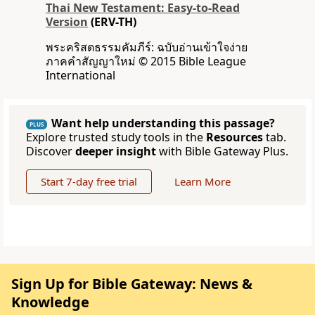
Thai New Testament: Easy-to-Read
Version
(ERV-TH)
พระคริสตธรรมคัมภีร์: ฉบับอ่านเข้าใจง่าย
ภาคคำสัญญาใหม่ © 2015 Bible League
International
Want help understanding this passage?
PLUS
Explore trusted study tools in the
Resources
tab.
Discover
deeper insight
with Bible Gateway Plus.
Start 7-day free trial
Learn More
Sign Up for Bible Gateway: News &
Knowledge