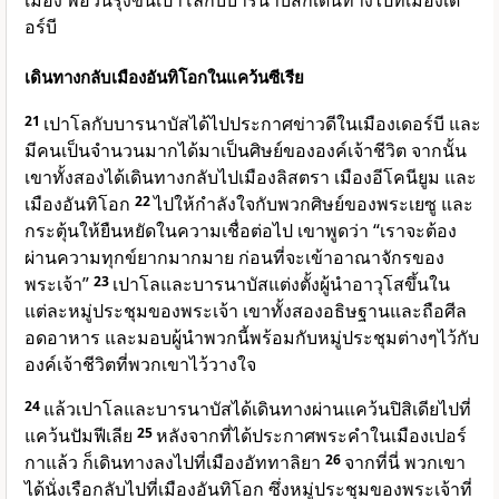
เมือง พอวันรุ่งขึ้นเปาโลกับบารนาบัสก็เดินทางไปที่เมืองเด
อร์บี
เดินทางกลับเมืองอันทิโอกในแคว้นซีเรีย
21
เปาโลกับบารนาบัสได้ไปประกาศข่าวดีในเมืองเดอร์บี และ
มีคนเป็นจำนวนมากได้มาเป็นศิษย์ขององค์เจ้าชีวิต จากนั้น
เขาทั้งสองได้เดินทางกลับไปเมืองลิสตรา เมืองอีโคนียูม และ
เมืองอันทิโอก
22
ไปให้กำลังใจกับพวกศิษย์ของพระเยซู และ
กระตุ้นให้ยืนหยัดในความเชื่อต่อไป เขาพูดว่า “เราจะต้อง
ผ่านความทุกข์ยากมากมาย ก่อนที่จะเข้าอาณาจักรของ
พระเจ้า”
23
เปาโลและบารนาบัสแต่งตั้งผู้นำอาวุโสขึ้นใน
แต่ละหมู่ประชุมของพระเจ้า เขาทั้งสองอธิษฐานและถือศีล
อดอาหาร และมอบผู้นำพวกนี้พร้อมกับหมู่ประชุมต่างๆไว้กับ
องค์เจ้าชีวิตที่พวกเขาไว้วางใจ
24
แล้วเปาโลและบารนาบัสได้เดินทางผ่านแคว้นปิสิเดียไปที่
แคว้นปัมฟีเลีย
25
หลังจากที่ได้ประกาศพระคำในเมืองเปอร์
กาแล้ว ก็เดินทางลงไปที่เมืองอัททาลิยา
26
จากที่นี่ พวกเขา
ได้นั่งเรือกลับไปที่เมืองอันทิโอก ซึ่งหมู่ประชุมของพระเจ้าที่