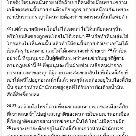
โดยตั้งใจจนคนนั้นตาย หรือถ้าเขาตีคนด้วยมือเพราะความ
เกลียดจนคนนั้นตาย คนตีจะต้องถูกฆ่าตายเหมือนกัน เพราะ
เขาเป็นฆาตกร ญาติคนตายต้องฆ่าฆาตกรคนนั้นเมื่อพบตัว
22
แต่ถ้าเขาผลักคนโดยไม่ได้เจตนา ไม่ได้เกลียดคนๆนั้น
หรือโยนสิ่งของถูกคนโดยไม่ได้เจตนา
23
หรือทำหินหล่นใส่
โดยมองไม่เห็นคนนั้น แล้วทำให้คนนั้นตาย ตัวเขาเองไม่ได้
เป็นศัตรูกับคนตาย และไม่ได้เจตนาจะทำร้ายเขา
24
ถ้าเป็น
อย่างนี้ ที่ชุมนุมจะเป็นผู้ตัดสินระหว่างคนฆ่ากับญาติผู้ตาย
ตามกฎเหล่านี้
25
ที่ชุมนุมจะเป็นฝ่ายช่วยเหลือคนฆ่าจาก
การกล่าวหาของญาติผู้ตาย และส่งเขากลับไปที่เมืองลี้ภัย ที่
เขาได้หนีไปอยู่ก่อนหน้านี้แล้ว คนๆนั้นจะต้องอยู่ในเมืองลี้ภัย
นั้น จนกว่าหัวหน้านักบวชสูงสุดที่ได้รับการเจิมด้วยน้ำมัน
ศักดิ์สิทธิ์ตายลง
26-27
แต่ถ้าเมื่อไหร่ก็ตามที่คนฆ่าออกจากเขตของเมืองลี้ภัย
ที่เขาหลบเข้าไปอยู่ และญาติของคนตายไปพบเขานอกเมือง
ลี้ภัย ญาติคนตายสามารถฆ่าคนๆนั้นได้ โดยไม่มีความผิด
28
เพราะเขาจะต้องอยู่ในเมืองลี้ภัยจนกว่าหัวหน้านักบวช
สูงสุดจะตาย หลังจากนักบวชสูงสุดตายแล้ว คนที่หลบอยู่นั้น