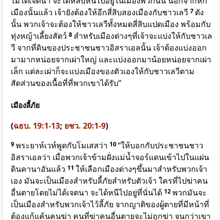
ไม่ได้เจตนา จะได้หลบหนีไปอยู่ในเมืองพวกนั้น นอกจากหก
เมืองนั้นแล้ว เจ้ายังต้องให้อีกสี่สิบสองเมืองกับชาวเลวี
7
ดัง
นั้น พวกเจ้าจะต้องให้ชาวเลวีทั้งหมดสี่สิบแปดเมือง พร้อมกับ
ทุ่งหญ้าเลี้ยงสัตว์
8
สำหรับเมืองต่างๆที่เจ้าจะแบ่งให้กับชาวเล
วี จากที่ดินของประชาชนชาวอิสราเอลนั้น เจ้าต้องแบ่งออก
มามากหน่อยจากเผ่าใหญ่ และแบ่งออกมาน้อยหน่อยจากเผ่า
เล็ก แต่ละเผ่าก็จะแบ่งเมืองของตัวเองให้กับชาวเลวีตาม
สัดส่วนของเนื้อที่ที่พวกเขาได้รับ”
เมืองลี้ภัย
(
ฉธบ. 19:1-13
;
ยชว. 20:1-9
)
9
พระยาห์เวห์พูดกับโมเสสว่า
10
“ให้บอกกับประชาชนชาว
อิสราเอลว่า เมื่อพวกเจ้าข้ามฝั่งแม่น้ำจอร์แดนเข้าไปในแผ่น
ดินคานาอันแล้ว
11
ให้เลือกเมืองต่างๆขึ้นมาสำหรับพวกเจ้า
เอง มันจะเป็นเมืองสำหรับลี้ภัยสำหรับตัวเจ้า ใครที่ไปฆ่าคน
อื่นตายโดยไม่ได้เจตนา จะได้หนีไปอยู่ที่นั่นได้
12
พวกมันจะ
เป็นเมืองสำหรับพวกเจ้าไว้ลี้ภัย จากญาติของผู้ตายที่มีหน้าที่
ต้องแก้แค้นคนฆ่า คนที่ฆ่าคนอื่นตายจะไม่ถูกฆ่า จนกว่าเขา