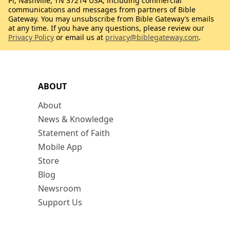
Pl, Nashville, TN 37214 USA, including commercial
communications and messages from partners of Bible
Gateway. You may unsubscribe from Bible Gateway’s emails
at any time. If you have any questions, please review our
Privacy Policy
or email us at
privacy@biblegateway.com
.
ABOUT
About
News & Knowledge
Statement of Faith
Mobile App
Store
Blog
Newsroom
Support Us