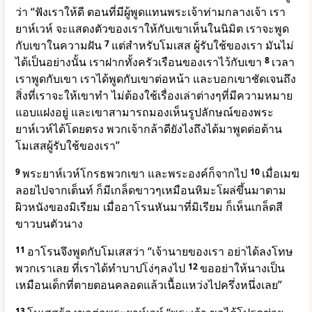
ว่า “ฟังเราให้ดี ตอนที่มีผู้พูดแทนพระเจ้าท่ามกลางเจ้า เรา
ยาห์เวห์ จะแสดงตัวของเราให้กับเขาเห็นในนิมิต เราจะพูด
กับเขาในความฝัน
7
แต่สำหรับโมเสส ผู้รับใช้ของเรา มันไม่
ได้เป็นอย่างนั้น เราฝากทั้งครัวเรือนของเราไว้กับเขา
8
เวลา
เราพูดกับเขา เราได้พูดกับเขาต่อหน้า และบอกเขาชัดเจนถึง
สิ่งที่เราจะให้เขาทำ ไม่ต้องใช้เรื่องเล่าต่างๆที่มีความหมาย
แอบแฝงอยู่ และเขาสามารถมองเห็นรูปลักษณ์ของพระ
ยาห์เวห์ได้โดยตรง พวกเจ้ากล้าดียังไงถึงได้มาพูดต่อต้าน
โมเสสผู้รับใช้ของเรา”
9
พระยาห์เวห์โกรธพวกเขา และพระองค์ก็จากไป
10
เมื่อเมฆ
ลอยไปจากเต็นท์ ก็มีเกล็ดขาวๆเหมือนหิมะโผล่ขึ้นมาตาม
ผิวหนังของมิเรียม เมื่ออาโรนหันมาที่มิเรียม ก็เห็นเกล็ดสี
ขาวบนตัวนาง
11
อาโรนจึงพูดกับโมเสสว่า “เจ้านายของเรา อย่าได้ลงโทษ
พวกเราเลย ที่เราได้ทำบาปโง่ๆลงไป
12
ขออย่าให้นางเป็น
เหมือนเด็กที่ตายตอนคลอดแล้วเนื้อแหว่งไปครึ่งหนึ่งเลย”
13