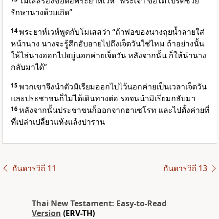
โมเสสร้องขอต่อพระยาห์เวห์ “พระเจ้า ขอได้โปรดช่วย
รักษานางด้วยเถิด”
14
พระยาห์เวห์พูดกับโมเสสว่า “ถ้าพ่อของนางถุยน้ำลายใส่
หน้านาง นางจะรู้สึกอับอายไปถึงเจ็ดวันใช่ไหม ถ้าอย่างนั้น
ให้ไล่นางออกไปอยู่นอกค่ายเจ็ดวัน หลังจากนั้น ก็ให้นำนาง
กลับมาได้”
15
พวกเขาจึงนำตัวมิเรียมออกไปไว้นอกค่ายเป็นเวลาเจ็ดวัน
และประชาชนก็ไม่ได้เดินทางต่อ รอจนนำมิเรียมกลับมา
16
หลังจากนั้นประชาชนก็ออกจากฮาเซโรท และไปตั้งค่ายที่
ที่เปล่าเปลี่ยวแห้งแล้งปาราน
กันดารวิถี 11
กันดารวิถี 13
Thai New Testament: Easy-to-Read
Version
(ERV-TH)