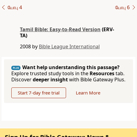
யோபு 4
யோபு 6
Tamil Bible: Easy-to-Read Version
(ERV-
TA)
2008 by
Bible League International
Want help understanding this passage?
PLUS
Explore trusted study tools in the
Resources
tab.
Discover
deeper insight
with Bible Gateway Plus.
Start 7-day free trial
Learn More