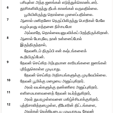
பசியுள்ள அந்த ஜனங்கள் எடுத்துக்கொண்டனர்.
6
தூசிகளிலிருந்து தீயக் காலங்கள் வருவதில்லை.
பூமியிலிருந்து தொல்லை முளைப்பதில்லை.
7
ஆனால் மனிதனோ நெருப்பிலிருந்து பொறிகள் மேலே
எழும்புவது எத்தனை நிச்சயமோ
அவ்வாறே, தொல்லையனுபவிக்கப் பிறந்திருக்கிறான்.
8
ஆனால் யோபுவே, நான் உன்னைப்போல்
இருந்திருந்தால்,
தேவனிடம் திரும்பி என் கஷ்டங்களைக்
கூறியிருப்பேன்.
9
தேவன் செய்கிற அற்புதமான காரியங்களை ஜனங்கள்
புரிந்துகொள்ள முடியாது.
தேவன் செய்கிற அதிசயங்களுக்கு முடிவேயில்லை.
10
தேவன் பூமிக்கு மழையை அனுப்புகிறார்.
அவர் வயல்களுக்கு தண்ணீரை அனுப்புகிறார்.
11
எளிமையானவனைத் தேவன் உயர்த்துகிறார்,
அவர் துயரமுள்ளவனை மகிழ்ச்சியாக்குகிறார்.
12
புத்திசாலித்தனமுள்ள, தீயோரின் திட்டங்களை,
அவர்கள் வெற்றியடைய முடியாதபடி தேவன்