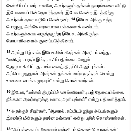
கேள்விப்பட்டனர். எனவே, அவர்களும் தங்கள் நகரங்களை விட்டு
இயேசுவைப் பின்தொடர்ந்தனர். இயேசு சென்ற இடத்திற்கு
அவர்கள் தரை வழியே சென்றனர்.
14
இயேசு அங்கு வந்த
பொழுது, அங்கே ஏராளமான மக்களைக் கண்டார்.
அவர்களுக்காக வருத்தமுற்ற இயேசு, அங்கிருந்த
நோயாளிகளைக் குணப்படுத்தினார்.
15
அன்று பிற்பகல், இயேசுவின் சீஷர்கள் அவரிடம் வந்து,
“மனிதர் யாரும் இங்கு வசிப்பதில்லை. மேலும்
நேரமுமாகிவிட்டது. மக்களைத் திருப்பி அனுப்புங்கள்.
அப்பொழுதுதான் அவர்கள் தங்கள் ஊர்களுக்குச் சென்று
உணவை வாங்க முடியும்” என்று சொன்னார்கள்.
16
இயேசு, “மக்கள் திரும்பிச் செல்லவேண்டியத் தேவையில்லை.
நீங்களே அவர்களுக்கு உணவு அளியுங்கள்” என்று பதிலளித்தார்.
17
அதற்குச் சீஷர்கள், “ஆனால், நம்மிடம் ஐந்து அப்பங்களும்
இரண்டு மீன்களும் தானே உள்ளன” என்று பதில் சொன்னார்கள்.
18
“அப்பத்தையும் மீனையும் என்னிடம் கொண்டு வாருங்கள்”