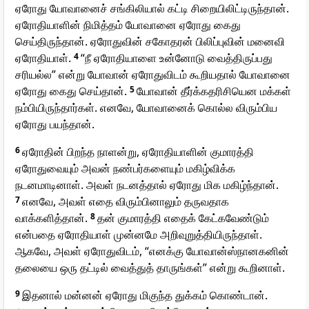
ஏரோது யோவானைச் சங்கிலியால் கட்டி சிறையிலிட்டிருந்தான்.
ஏரோதியாளின் நிமித்தம் யோவானை ஏரோது கைது
செய்திருந்தான். ஏரோதுவின் சகோதரன் பிலிப்புவின் மனைவி
ஏரோதியாள்.
4
“நீ ஏரோதியாளை உன்னோடு வைத்திருப்பது
சரியல்ல” என்று யோவான் ஏரோதுவிடம் கூறியதால் யோவானை
ஏரோது கைது செய்தான்.
5
யோவான் தீர்க்கதரிசியென மக்கள்
நம்பியிருந்தார்கள். எனவே, யோவானைக் கொல்ல விரும்பிய
ஏரோது பயந்தான்.
6
ஏரோதின் பிறந்த நாளன்று, ஏரோதியாளின் குமாரத்தி
ஏரோதுவையும் அவன் நண்பர்களையும் மகிழ்விக்க
நடனமாடினாள். அவள் நடனத்தால் ஏரோது மிக மகிழ்ந்தான்.
7
எனவே, அவள் எதை விரும்பினாலும் தருவதாக
வாக்களித்தான்.
8
தன் குமாரத்தி எதைக் கேட்கவேண்டும்
என்பதை ஏரோதியாள் முன்னமே அறிவுறுத்தியிருந்தாள்.
ஆகவே, அவள் ஏரோதுவிடம், “எனக்கு யோவான்ஸ்நானகனின்
தலையை ஒரு தட்டில் வைத்துத் தாருங்கள்” என்று கூறினாள்.
9
இதனால் மன்னன் ஏரோது மிகுந்த துக்கம் கொண்டான்.