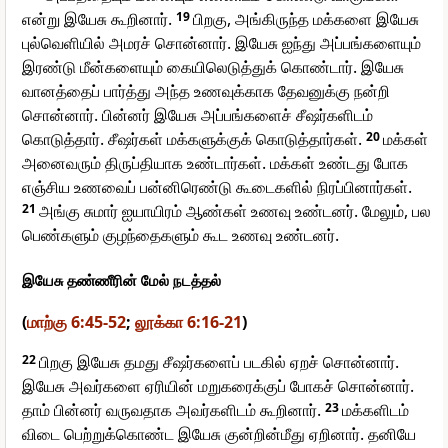
என்று இயேசு கூறினார்.
19
பிறகு, அங்கிருந்த மக்களை இயேசு
புல்வெளியில் அமரச் சொன்னார். இயேசு ஐந்து அப்பங்களையும்
இரண்டு மீன்களையும் கையிலெடுத்துக் கொண்டார். இயேசு
வானத்தைப் பார்த்து அந்த உணவுக்காக தேவனுக்கு நன்றி
சொன்னார். பின்னர் இயேசு அப்பங்களைச் சீஷர்களிடம்
கொடுத்தார். சீஷர்கள் மக்களுக்குக் கொடுத்தார்கள்.
20
மக்கள்
அனைவரும் திருப்தியாக உண்டார்கள். மக்கள் உண்டது போக
எஞ்சிய உணவைப் பன்னிரெண்டு கூடைகளில் நிரப்பினார்கள்.
21
அங்கு சுமார் ஐயாயிரம் ஆண்கள் உணவு உண்டனர். மேலும், பல
பெண்களும் குழந்தைகளும் கூட உணவு உண்டனர்.
இயேசு தண்ணீரின் மேல் நடத்தல்
(
மாற்கு 6:45-52
;
லூக்கா 6:16-21
)
22
பிறகு இயேசு தமது சீஷர்களைப் படகில் ஏறச் சொன்னார்.
இயேசு அவர்களை ஏரியின் மறுகரைக்குப் போகச் சொன்னார்.
தாம் பின்னர் வருவதாக அவர்களிடம் கூறினார்.
23
மக்களிடம்
விடை பெற்றுக்கொண்ட இயேசு குன்றின்மீது ஏறினார். தனியே