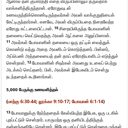
ஆனால் தன் குமாரத்தி எதை விரும்பினாலும் தருவதாக
வாக்களித்திருந்தான். ஏரோதுவுடன்
உணவருந்திக்கொண்டிருந்தவர்கள் அவன் வாக்குறுதியைக்
கேட்டிருந்தார்கள். எனவே, அவள் விரும்பியதை நிறைவேற்ற
ஏரோது கட்டளையிட்டான்.
10
சிறையிலிருந்த யோவானின்
தலையை வெட்டுவதற்கு அவன் ஆட்களை அனுப்பினான்.
11
அவர்கள் யோவானின் தலையை ஒரு தட்டில் வைத்துக்
கொண்டு வந்து அதை அவளிடம் கொடுத்தனர். பின்னர்,
அப்பெண் அத்தலையைத் தன் தாய் ஏரோதியாளிடம் எடுத்துச்
சென்றாள்.
12
யோவானின் சீஷர்கள் அவனது உடலைப் பெற்று
அடக்கம் செய்தனர். பின், அவர்கள் இயேசுவிடம் சென்று
நடந்ததைக் கூறினார்கள்.
5,000 பேருக்கு உணவளித்தல்
(
மாற்கு 6:30-44
;
லூக்கா 9:10-17
;
யோவான் 6:1-14
)
13
யோவானுக்கு நேர்ந்ததைக் கேள்வியுற்ற இயேசு, ஒரு படகில்
புறப்பட்டுச் சென்றார். யாருமற்ற ஒரு தனியிடத்திற்குத்
தன்னந்தனியே சென்றார். இயேசு புறப்பட்டுச் சென்றதை மக்கள்