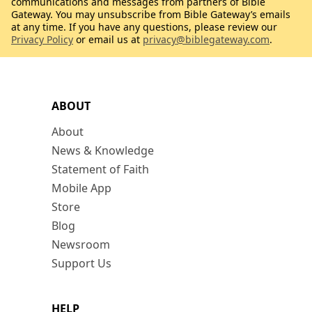
communications and messages from partners of Bible
Gateway. You may unsubscribe from Bible Gateway’s emails
at any time. If you have any questions, please review our
Privacy Policy
or email us at
privacy@biblegateway.com
.
ABOUT
About
News & Knowledge
Statement of Faith
Mobile App
Store
Blog
Newsroom
Support Us
HELP