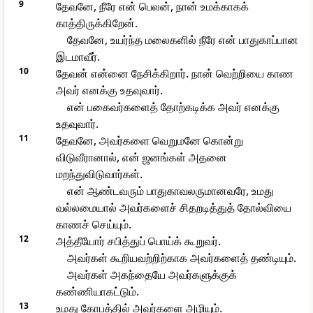
9
தேவனே, நீரே என் பெலன், நான் உமக்காகக்
காத்திருக்கிறேன்.
தேவனே, உயர்ந்த மலைகளில் நீரே என் பாதுகாப்பான
இடமாவீர்.
10
தேவன் என்னை நேசிக்கிறார். நான் வெற்றியை காண
அவர் எனக்கு உதவுவார்.
என் பகைவர்களைத் தோற்கடிக்க அவர் எனக்கு
உதவுவார்.
11
தேவனே, அவர்களை வெறுமனே கொன்று
விடுவீரானால், என் ஜனங்கள் அதனை
மறந்துவிடுவார்கள்.
என் ஆண்டவரும் பாதுகாவலருமானவரே, உமது
வல்லமையால் அவர்களைச் சிதறடித்துத் தோல்வியை
காணச் செய்யும்.
12
அத்தீயோர் சபித்துப் பொய்க் கூறுவர்.
அவர்கள் கூறியவற்றிற்காக அவர்களைத் தண்டியும்.
அவர்கள் அகந்தையே அவர்களுக்குக்
கண்ணியாகட்டும்.
13
உமது கோபத்தில் அவர்களை அழியும்.