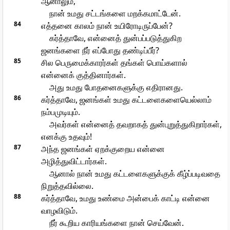
ஆனாலும்,
நான் உமது சட்டங்களை மறக்கமாட்டேன்.
84
எத்தனை காலம் நான் உயிரோடிருப்பேன்?
கர்த்தாவே, என்னைத் துன்பப்படுத்துகிற
ஜனங்களை நீர் எப்போது தண்டிப்பீர்?
85
சில பெருமைக்காரர்கள் தங்கள் பொய்களால்
என்னைக் குத்தினார்கள்.
அது உமது போதனைகளுக்கு எதிரானது.
86
கர்த்தாவே, ஜனங்கள் உமது கட்டளைகளையெல்லாம்
நம்பமுடியும்.
அவர்கள் என்னைத் தவறாகத் துன்புறுத்துகிறார்கள்,
எனக்கு உதவும்!
87
அந்த ஜனங்கள் ஏறக்குறைய என்னை
அழித்துவிட்டார்கள்.
ஆனால் நான் உமது கட்டளைகளுக்குக் கீழ்ப்படிவதை
நிறுத்தவில்லை.
88
கர்த்தாவே, உமது உண்மை அன்பைக் காட்டி என்னை
வாழவிடும்.
நீர் கூறிய காரியங்களை நான் செய்வேன்.