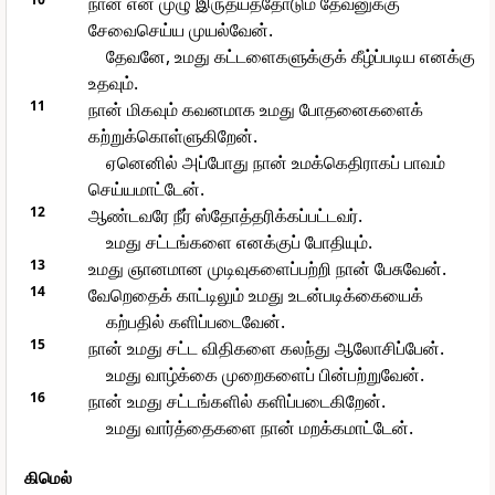
நான் என் முழு இருதயத்தோடும் தேவனுக்கு
சேவைசெய்ய முயல்வேன்.
தேவனே, உமது கட்டளைகளுக்குக் கீழ்ப்படிய எனக்கு
உதவும்.
11
நான் மிகவும் கவனமாக உமது போதனைகளைக்
கற்றுக்கொள்ளுகிறேன்.
ஏனெனில் அப்போது நான் உமக்கெதிராகப் பாவம்
செய்யமாட்டேன்.
12
ஆண்டவரே நீர் ஸ்தோத்தரிக்கப்பட்டவர்.
உமது சட்டங்களை எனக்குப் போதியும்.
13
உமது ஞானமான முடிவுகளைப்பற்றி நான் பேசுவேன்.
14
வேறெதைக் காட்டிலும் உமது உடன்படிக்கையைக்
கற்பதில் களிப்படைவேன்.
15
நான் உமது சட்ட விதிகளை கலந்து ஆலோசிப்பேன்.
உமது வாழ்க்கை முறைகளைப் பின்பற்றுவேன்.
16
நான் உமது சட்டங்களில் களிப்படைகிறேன்.
உமது வார்த்தைகளை நான் மறக்கமாட்டேன்.
கிமெல்