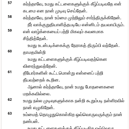
57
கர்த்தாவே, உமது கட்டளைகளுக்குக் கீழ்ப்படிவதே என்
கடமை என நான் முடிவு செய்தேன்.
58
கர்த்தாவே, நான் உம்மை முற்றிலும் சார்ந்திருக்கிறேன்.
நீர் வாக்குறுதியாளித்தபடியே என்னிடம் தயவாயிரும்.
59
என் வாழ்க்கையைப் பற்றி மிகவும் கவனமாக
சிந்தித்தேன்.
உமது உடன்படிக்கைக்கு நேராகத் திரும்பி வந்தேன்.
60
தாமதமின்றி
உமது கட்டளைகளுக்குக் கீழ்ப்படிவதற்கென
விரைந்துவந்தேன்.
61
தீயோர்களின் கூட்டமொன்று என்னைப் பற்றி
தீயவற்றைக் கூறின.
ஆனால் கர்த்தாவே, நான் உமது போதனைகளை
மறக்கவில்லை.
62
உமது நல்ல முடிவுகளுக்காக நன்றி கூறும்படி நள்ளிரவில்
நான் எழுகிறேன்.
63
உம்மைத் தொழுதுகொள்கிற ஒவ்வொருவருக்கும் நான்
நண்பன்.
உமது கட்டளைகளுக்குக் கீழ்ப்படிகிற ஒவ்வொரு