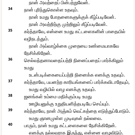
நான் அவற்றைப் பின்பற்றுவேன்.
34
நான் புரிந்துகொள்ள உதவும்.
நான் உமது போதனைகளுக்குக் கீழ்ப்படிவேன்.
நான் அவற்றிற்கு முற்றிலும் கீழ்ப்படிவேன்.
35
கர்த்தாவே, என்னை உமது கட்டளைகளின் பாதையில்
வழிநடத்தும்.
நான் அவ்வாழ்க்கை முறையை உண்மையாகவே
நேசிக்கிறேன்.
36
செல்வந்தனாவதைப்பற்றி நினைப்பதைப் பார்க்கிலும்
உமது
உடன்படிக்கையைப்பற்றி நினைக்க எனக்கு உதவும்.
37
கர்த்தாவே, பயனற்ற காரியங்களைப் பார்க்கவிடாதேயும்,
உமது வழியில் வாழ எனக்கு உதவும்.
38
ஜனங்கள் உம்மை மதிக்கும்படி உமது
ஊழியனுக்கு உறுதியளித்தபடியே செய்யும்.
39
கர்த்தாவே, நான் அஞ்சும் வெட்கத்தை எடுத்துப்போடும்.
உமது ஞானமுள்ள முடிவுகள் நல்லவை.
40
பாரும், நான் உமது கட்டளைகளை நேசிக்கிறேன்.
எனக்கு நல்லவராக இருந்து, என்னை வாழவிடும்.