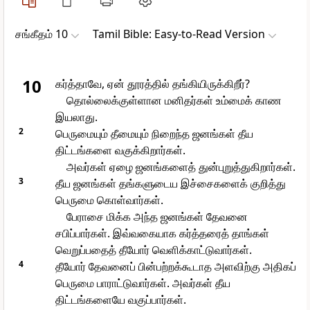
சங்கீதம் 10
Tamil Bible: Easy-to-Read Version
10
கர்த்தாவே, ஏன் தூரத்தில் தங்கியிருக்கிறீர்?
தொல்லைக்குள்ளான மனிதர்கள் உம்மைக் காண
இயலாது.
2
பெருமையும் தீமையும் நிறைந்த ஜனங்கள் தீய
திட்டங்களை வகுக்கிறார்கள்.
அவர்கள் ஏழை ஜனங்களைத் துன்புறுத்துகிறார்கள்.
3
தீய ஜனங்கள் தங்களுடைய இச்சைகளைக் குறித்து
பெருமை கொள்வார்கள்.
பேராசை மிக்க அந்த ஜனங்கள் தேவனை
சபிப்பார்கள். இவ்வகையாக கர்த்தரைத் தாங்கள்
வெறுப்பதைத் தீயோர் வெளிக்காட்டுவார்கள்.
4
தீயோர் தேவனைப் பின்பற்றக்கூடாத அளவிற்கு அதிகப்
பெருமை பாராட்டுவார்கள். அவர்கள் தீய
திட்டங்களையே வகுப்பார்கள்.