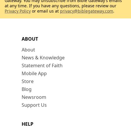
Gateway. You may unsubscribe from Bible Gateway’s emails
at any time. If you have any questions, please review our
Privacy Policy
or email us at
privacy@biblegateway.com
.
ABOUT
About
News & Knowledge
Statement of Faith
Mobile App
Store
Blog
Newsroom
Support Us
HELP