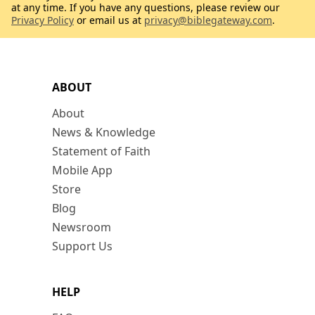
at any time. If you have any questions, please review our
Privacy Policy
or email us at
privacy@biblegateway.com
.
ABOUT
About
News & Knowledge
Statement of Faith
Mobile App
Store
Blog
Newsroom
Support Us
HELP