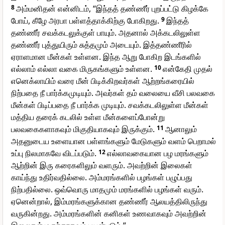
8
அம்மனிதன் என்னிடம், “இந்தத் தண்ணீர் புறப்பட்டு கிழக்கே
போய், கீழே அரபா பள்ளத்தாக்கிற்கு போகிறது.
9
இந்தத்
தண்ணீர் சவக்கடலுக்குள் பாயும். அதனால் அக்கடலிலுள்ள
தண்ணீர் புத்துயிரும் சுத்தமும் அடையும். இத்தண்ணீரில்
ஏராளமான மீன்கள் உள்ளன. இந்த ஆறு போகிற இடங்களில்
எல்லாம் எல்லா வகை மிருகங்களும் உள்ளன.
10
என்கேதி முதல்
எனெக்லாயிம் வரை மீன் பிடிக்கிறவர்கள் ஆற்றங்கரையில்
நிற்பதை நீ பார்க்கமுடியும். அவர்கள் தம் வலையை வீசி பலவகை
மீன்கள் பிடிப்பதை நீ பார்க்க முடியும். சவக்கடலிலுள்ள மீன்கள்
மத்திய தரைக் கடலில் உள்ள மீன்களைப்போன்று
பலவகைகளாகவும் மிகுதியாகவும் இருக்கும்.
11
ஆனாலும்
அதனுடைய உளையான பள்ளங்களும் மேடுகளும் வளம் பெறாமல்
உப்பு நிலமாகவே விடப்படும்.
12
எல்லாவகையான பழ மரங்களும்
ஆற்றின் இரு கரைகளிலும் வளரும். அவற்றின் இலைகள்
காய்ந்து உதிர்வதில்லை. அம்மரங்களில் பழங்கள் பழுப்பது
நிற்பதில்லை. ஒவ்வொரு மாதமும் மரங்களில் பழங்கள் வரும்.
ஏனென்றால், இம்மரங்களுக்கான தண்ணீர் ஆலயத்திலிருந்து
வருகின்றது. அம்மரங்களின் கனிகள் உணவாகவும் அவற்றின்