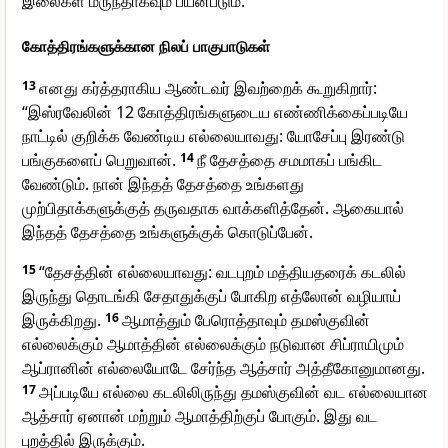
இலைகள் மருந்தாகவும் பயன்படும்.”
கோத்திரங்களுக்கான நிலப் பாகுபாடுகள்
13
எனது கர்த்தராகிய ஆண்டவர் இவற்றைக் கூறுகிறார்:
“இஸ்ரவேலின் 12 கோத்திரங்களுடைய எண்ணிக்கைப்படியே
நாட்டில் குறிக்க வேண்டிய எல்லையாவது: யோசேப்பு இரண்டு
பங்குகளைப் பெறுவான்.
14
நீ தேசத்தை சமமாகப் பங்கிட
வேண்டும். நான் இந்தத் தேசத்தை உங்களது
முற்பிதாக்களுக்குத் தருவதாக வாக்களித்தேன். ஆகையால்
இந்தத் தேசத்தை உங்களுக்குக் கொடுப்பேன்.
15
“தேசத்தின் எல்லையாவது: வடபுறம் மத்தியதரைக் கடலில்
இருந்து தொடங்கி சேதாதுக்குப் போகிற எத்லோன் வழியாய்
இருக்கிறது.
16
ஆமாத்தும் பேரொத்தாவும் தமஸ்குவின்
எல்லைக்கும் ஆமாத்தின் எல்லைக்கும் நடுவான சிப்ராயிமும்
ஆப்ரானின் எல்லையோடே சேர்ந்த ஆத்சார் அத்தீகோனுமானது.
17
அப்படியே எல்லை கடலிலிருந்து தமஸ்குவின் வட எல்லையான
ஆத்சார் ஏனான் மற்றும் ஆமாத்திற்குப் போகும். இது வட
புறத்தில் இருக்கும்.