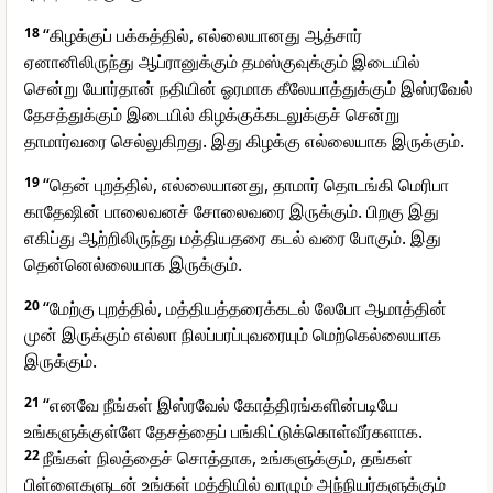
18
“கிழக்குப் பக்கத்தில், எல்லையானது ஆத்சார்
ஏனானிலிருந்து ஆப்ரானுக்கும் தமஸ்குவுக்கும் இடையில்
சென்று யோர்தான் நதியின் ஓரமாக கீலேயாத்துக்கும் இஸ்ரவேல்
தேசத்துக்கும் இடையில் கிழக்குக்கடலுக்குச் சென்று
தாமார்வரை செல்லுகிறது. இது கிழக்கு எல்லையாக இருக்கும்.
19
“தென் புறத்தில், எல்லையானது, தாமார் தொடங்கி மெரிபா
காதேஷின் பாலைவனச் சோலைவரை இருக்கும். பிறகு இது
எகிப்து ஆற்றிலிருந்து மத்தியதரை கடல் வரை போகும். இது
தென்னெல்லையாக இருக்கும்.
20
“மேற்கு புறத்தில், மத்தியத்தரைக்கடல் லேபோ ஆமாத்தின்
முன் இருக்கும் எல்லா நிலப்பரப்புவரையும் மெற்கெல்லையாக
இருக்கும்.
21
“எனவே நீங்கள் இஸ்ரவேல் கோத்திரங்களின்படியே
உங்களுக்குள்ளே தேசத்தைப் பங்கிட்டுக்கொள்வீர்களாக.
22
நீங்கள் நிலத்தைச் சொத்தாக, உங்களுக்கும், தங்கள்
பிள்ளைகளுடன் உங்கள் மத்தியில் வாழும் அந்நியர்களுக்கும்