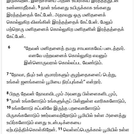
இடுகிறேன். இறைச்சியை அதின் உயிராகிய இரத்தத்துடன்
உண்ணாதீர்கள்.
5
நான் உங்களது உயிருக்காக உங்களது
இரத்தத்தைக் கேட்பேன். அதாவது ஒரு மனிதனைக்
கொல்லுகிற விலங்கின் இரத்தத்தைக் கேட்பேன். மேலும்
மற்றொரு மனிதனைக் கொல்லுகிற மனிதனின் இரத்தத்தைக்
கேட்பேன்.
6
“தேவன் மனிதனைத் தமது சாயலாகவேப் படைத்தார்.
எனவே மற்றவனைக் கொல்லுகிற எவனும்
இன்னொருவரால் கொல்லப்பட வேண்டும்.
7
“நோவா, நீயும் உன் குமாரர்களும் குழந்தைகளைப் பெற்று,
உங்கள் ஜனங்களால் பூமியை நிரப்புங்கள்” என்றார்.
8
பிறகு தேவன் நோவாவிடமும் அவனது பிள்ளைகளிடமும்,
9
“நான் உங்களோடும் உங்களுக்குப் பின்னுள்ள வாரிசுகளோடும்,
10
உங்களோடு கப்பலிலே இருந்த பறவைகளோடும்
மிருகங்களோடும் ஊர்வனவற்றோடும் பூமியில் உள்ள அனைத்து
உயிர்களோடும் எனது உடன்படிக்கையை
ஏற்படுத்திக்கொள்கிறேன்.
11
வெள்ளப்பெருக்கால் பூமியில் உள்ள