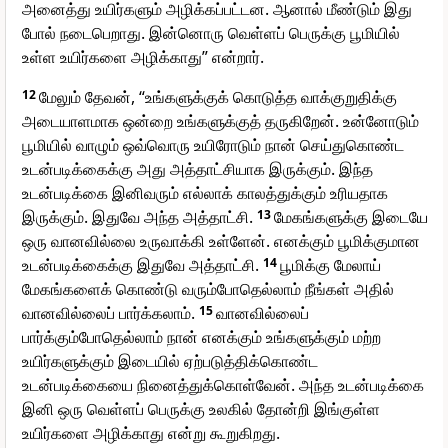
அனைத்து உயிர்களும் அழிக்கப்பட்டன. ஆனால் மீண்டும் இது
போல் நடைபெறாது. இன்னொரு வெள்ளப் பெருக்கு பூமியில்
உள்ள உயிர்களை அழிக்காது” என்றார்.
12
மேலும் தேவன், “உங்களுக்குக் கொடுத்த வாக்குறுதிக்கு
அடையாளமாக ஒன்றை உங்களுக்குத் தருகிறேன். உன்னோடும்
பூமியில் வாழும் ஒவ்வொரு உயிரோடும் நான் செய்துகொண்ட
உடன்படிக்கைக்கு அது அத்தாட்சியாக இருக்கும். இந்த
உடன்படிக்கை இனிவரும் எல்லாக் காலத்துக்கும் உரியதாக
இருக்கும். இதுவே அந்த அத்தாட்சி.
13
மேகங்களுக்கு இடையே
ஒரு வானவில்லை உருவாக்கி உள்ளேன். எனக்கும் பூமிக்குமான
உடன்படிக்கைக்கு இதுவே அத்தாட்சி.
14
பூமிக்கு மேலாய்
மேகங்களைக் கொண்டு வரும்போதெல்லாம் நீங்கள் அதில்
வானவில்லைப் பார்க்கலாம்.
15
வானவில்லைப்
பார்க்கும்போதெல்லாம் நான் எனக்கும் உங்களுக்கும் மற்ற
உயிர்களுக்கும் இடையில் ஏற்படுத்திக்கொண்ட
உடன்படிக்கையை நினைத்துக்கொள்வேன். அந்த உடன்படிக்கை
இனி ஒரு வெள்ளப் பெருக்கு உலகில் தோன்றி இங்குள்ள
உயிர்களை அழிக்காது என்று கூறுகிறது.