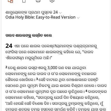
ଶାମୁୟେଲଙ୍କ ପ୍ରଥମ ପୁସ୍ତକ 24
Odia Holy Bible: Easy-to-Read Version
ଦାଉଦ ଶାଉଲଙ୍କୁ ଲଜ୍ଜିତ କଲେ
24
ଏହା ପରେ ଶାଉଲ ପଲେଷ୍ଟୀୟମାନଙ୍କ ପଶ୍ଚା‌‌ଦ୍‌ଗମନରୁ
ଫେରିଲା ପରେ ଲୋକମାନେ ଶାଉଲଙ୍କୁ କହିଲେ ଯେ, “ଦାଉଦ
ଐନଗଦୀସ୍ଥ ମରୁଭୂମିରେ ଅଛି।”
2
ତେଣୁ ଶାଉଲ ଇସ୍ରାଏଲରୁ 3,000 ଜଣ ବଛା ଯାଇଥିବା
ଲୋକମାନଙ୍କୁ ନେଇ ଦାଉଦ ଓ ତା'ର ଲୋକମାନଙ୍କୁ ବନଛାଗର
ଶୈଳରେ ଖୋଜିଲେ।
3
ସେହି ବାଟରେ ଥିବା ମେଷଶାଳାରେ ପହଞ୍ଚି
ସେଠାରେ ଥିବା ଗୁମ୍ଫା ନିକଟକୁ ଯାଇ ଶାଉଲ ବିଶ୍ରାମ ନେଲେ। ଦାଉଦ
ଓ ତା'ର ଲୋକମାନେ ଗୁମ୍ଫାର ଦୂର ପଛରେ ଲୁଚିଥିଲେ।
4
ଦାଉଦଙ୍କର
ଲୋକମାନେ କହିଲେ, “ସଦାପ୍ରଭୁ ଯେଉଁ ଦିନ ବିଷୟରେ କହିଥିଲେ,
‘ଆଜି ହେଉଛି ସେହି ବିଶେଷ ଦିନ। ସଦାପ୍ରଭୁ ତୁମ୍ଭଙ୍କୁ କହିଥିଲେ, ମୁଁ
ତୁମ୍ଭର ଶତ୍ରୁକୁ ତୁମ୍ଭ ହସ୍ତରେ ସମର୍ପଣ କରିବି। ତୁମ୍ଭକୁ ଯାହା ଭଲ