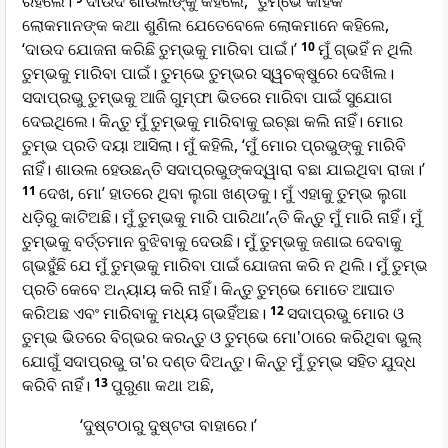
ରହିଲେ।
ଦାଉଦ ଶାଉଲଙ୍କୁ କହିଲେ, “ତୁମ୍ଭେ କାହିଁକି
ଲୋକମାନଙ୍କ କଥା ଶୁଣିଲ ଯେତେବେଳେ ଲୋକମାନେ କହିଲେ,
‘ଦାଉଦ ଯୋଜନା କରିଛି ତୁମ୍ଭକୁ ମାରିବା ପାଇଁ।’
10
ମୁଁ ଗ୍ଭହିଁ ନ ଥିଲି
ତୁମ୍ଭକୁ ମାରିବା ପାଇଁ। ତୁମ୍ଭେ ତୁମ୍ଭର ସ୍ୱଚକ୍ଷୁରେ ଦେଖିଲ।
ସଦାପ୍ରଭୁ ତୁମ୍ଭକୁ ଆଜି ଗୁମ୍ଫା ଭିତରେ ମାରିବା ପାଇଁ ସୁଯୋଗ
ଦେଇଥିଲେ। କିନ୍ତୁ ମୁଁ ତୁମ୍ଭକୁ ମାରିବାକୁ ଇଚ୍ଛା କଲି ନାହିଁ। ମୋର
ତୁମ୍ଭ ପ୍ରତି ଦୟା ଆସିଲା। ମୁଁ କହିଲି, ‘ମୁଁ ମୋର ପ୍ରଭୁଙ୍କୁ ମାରିବି
ନାହିଁ। ଶାଉଲ ହେଉଛନ୍ତି ସଦାପ୍ରଭୁଙ୍କଦ୍ୱାରା ବଛା ଯାଇଥିବା ରାଜା।’
11
ଦେଖ, ମୋ’ ହାତରେ ଥିବା ଲୁଗା ଖଣ୍ଡକୁ। ମୁଁ ଏହାକୁ ତୁମ୍ଭ ଲୁଗା
ଧଡ଼ିରୁ କାଟିଅଛି। ମୁଁ ତୁମ୍ଭକୁ ମାରି ପାରିଥା’ନ୍ତି କିନ୍ତୁ ମୁଁ ମାରି ନାହିଁ। ମୁଁ
ତୁମ୍ଭକୁ ବର୍ତ୍ତମାନ ବୁଝିବାକୁ ଦେଉଛି। ମୁଁ ତୁମ୍ଭକୁ ଜଣାଇ ଦେବାକୁ
ଗ୍ଭହୁଁଛି ଯେ ମୁଁ ତୁମ୍ଭକୁ ମାରିବା ପାଇଁ ଯୋଜନା କରି ନ ଥିଲି। ମୁଁ ତୁମ୍ଭ
ପ୍ରତି କେବେ ଅନ୍ୟାୟ କରି ନାହିଁ। କିନ୍ତୁ ତୁମ୍ଭେ ମୋତେ ଆଘାତ
କରିଅଛ ଏବଂ ମାରିବାକୁ ମଧ୍ୟ ଗ୍ଭହିଁଅଛ।
12
ସଦାପ୍ରଭୁ ମୋର ଓ
ତୁମ୍ଭ ଭିତରେ ବିଗ୍ଭର କରନ୍ତୁ ଓ ତୁମ୍ଭେ ମୋ'ଠାରେ କରିଥିବା ଭୁଲ୍
ଯୋଗୁଁ ସଦାପ୍ରଭୁ ତା'ର ଦଣ୍ତ ଦିଅନ୍ତୁ। କିନ୍ତୁ ମୁଁ ତୁମ୍ଭ ସହିତ ଯୁଦ୍ଧ
କରିବି ନାହିଁ।
13
ପୁରୁଣା କଥା ଅଛି,
‘ଦୁଷ୍ଟଠାରୁ ଦୁଷ୍ଟତା ବାହାରେ।’