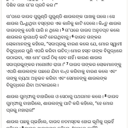
ଦିଶିବ ତାହା ତା'ର ପ୍ରତି କର।’”
ତା'ପରେ ଦାଉଦ ଗୁରୁଣ୍ଡି ଗୁରୁଣ୍ଡି ଶାଉଲଙ୍କ ପାଖକୁ ଗଲେ। ସେ
ଶାଉଲ ପିନ୍ଧିଥିବା ବସ୍ତ୍ରର ଏକ କାନିକୁ କାଟି ଦେଲେ। କିନ୍ତୁ ଶାଉଲ
ଦାଉଦଙ୍କୁ ଦେଖି ପାରି ନ ଥିଲେ।
5
ତା'ପରେ ଦାଉଦ ଅନୁତପ୍ତ କଲେ
ଶାଉଲର ଲୁଗାଧଡ଼ି କାଟି ନେଇଥିବାରୁ।
6
ଦାଉଦ ତାଙ୍କର
ଲୋକମାନଙ୍କୁ କହିଲେ, “ସଦାପ୍ରଭୁ ବାରଣ କଲେ ଯେ, ମୋର ସ୍ୱାମୀ
ବିରୁଦ୍ଧରେ ପୁଣି ଏପରି କରିବା ଉଚିତ୍। ମୋର ହସ୍ତ ତାଙ୍କ ବିରୁଦ୍ଧରେ
ଉଠାଇବା, ଏହା ମୋ’ ପାଇଁ ଠିକ୍ ହେବ ନାହିଁ। କାରଣ ଶାଉଲ
ସଦାପ୍ରଭୁଙ୍କର ମନୋନୀତ ରାଜା।”
7
ଦାଉଦ ତାଙ୍କର ଲୋକମାନଙ୍କୁ
ଏପରି ଶାଉଲଙ୍କ ପଛରେ ଯିବା ବନ୍ଦ କରିବାକୁ ବାରଣ କଲେ ଏବଂ
ତାଙ୍କୁ ବ୍ୟଥା ଅନୁଭବ କରିବା ଏବଂ ସେମାନଙ୍କୁ ଶାଉଲଙ୍କ
ବିରୁଦ୍ଧରେ ଯିବା ଅଟକାଇଲେ।
ଶାଉଲ ଗୁମ୍ଫାରୁ ବାହାରିଲେ ଓ ସେଠାରୁ ପଥଗମନ କଲେ।
8
ଦାଉଦ
ଗୁମ୍ଫାରୁ ବାହାରିଲେ, ଶାଉଲଙ୍କୁ ପାଟି କରି କହିଲେ, “ହେ ମୋର
ପ୍ରଭୁ ମହାରାଜ!”
ଶାଉଲ ପଛକୁ ଗ୍ଭହିଁଲେ, ଦାଉଦ ନତମସ୍ତକ ହୋଇ ଭୂମିକୁ ଗ୍ଭହିଁ
9