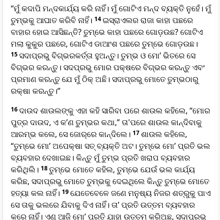
“ମୁଁ କଦାପି ମନ୍ଦକାର୍ଯ୍ୟ କରି ନାହିଁ। ମୁଁ ଗୋଟିଏ ମନ୍ଦ ବ୍ୟକ୍ତି ନୁହେଁ। ମୁଁ
ତୁମ୍ଭକୁ ଆଘାତ କରିବି ନାହିଁ।
14
ଇସ୍ରାଏଲର ରାଜା କାହା ପଛରେ
ବାହାର ହୋଇ ଆସିଛନ୍ତି? ତୁମ୍ଭେ କାହା ପଛରେ ଗୋଡ଼ଉଛ? ଗୋଟିଏ
ମଲା କୁକୁର ପଛରେ, ଗୋଟିଏ ଡାଆଂଶ ପଛରେ ତୁମ୍ଭେ ଗୋଡ଼ଉଛ।
15
ସଦାପ୍ରଭୁ ବିଗ୍ଭରକର୍ତ୍ତା ହୁଅନ୍ତୁ। ତୁମ୍ଭ ଓ ମୋ’ ଭିତରେ ସେ
ବିଗ୍ଭର କରନ୍ତୁ। ସଦପ୍ରଭୁ ମୋର ପକ୍ଷରେ ବିଗ୍ଭର କରନ୍ତୁ ଏବଂ
ପ୍ରମାଣ କରନ୍ତୁ ଯେ ମୁଁ ଠିକ୍ ଅଛି। ସଦାପ୍ରଭୁ ମୋତେ ତୁମ୍ଭଠାରୁ
ରକ୍ଷା କରନ୍ତୁ।”
16
ଦାଉଦ ଶାଉଲଙ୍କୁ ଏହା କହି ସାରିବା ପରେ ଶାଉଲ କହିଲେ, “ମୋର
ପୁତ୍ର ଦାଉଦ, ଏ କ’ଣ ତୁମ୍ଭର କଥା,” ତା'ପରେ ଶାଉଲ କାନ୍ଦିବାକୁ
ଆରମ୍ଭ କଲେ, ସେ ଜୋ‌ର୍‌ରେ କାନ୍ଦିଲେ।
17
ଶାଉଲ କହିଲେ,
“ତୁମ୍ଭେ ମୋ’ ଅପେକ୍ଷା ସତ୍ ବ୍ୟକ୍ତି ଅଟ। ତୁମ୍ଭେ ମୋ’ ପ୍ରତି ଭଲ
ବ୍ୟବହାର ଦେଖାଇଛ। କିନ୍ତୁ ମୁଁ ତୁମ୍ଭ ପ୍ରତି ଖରାପ ବ୍ୟବହାର
କରିଥିଲି।
18
ତୁମ୍ଭେ ମୋତେ କହିଲ, ତୁମ୍ଭେ ଯେଉଁ ଭଲ କାର୍ଯ୍ୟ
କରିଛ, ସଦାପ୍ରଭୁ ମୋତେ ତୁମ୍ଭକୁ ଦେଇଥିଲେ କିନ୍ତୁ ତୁମ୍ଭେ ମୋତେ
ହତ୍ୟା କଲ ନାହିଁ।
19
ଯେତେବେଳେ ଜଣେ ମନୁଷ୍ୟ ନିଜର ଶତ୍ରୁକୁ ପାଏ
ସେ ତାକୁ ଭଲରେ ଯିବାକୁ ଦିଏ ନାହିଁ। ତା’ ପ୍ରତି ଉତ୍ତମ ବ୍ୟବହାର
କରେ ନାହିଁ। ଏଣୁ ଆଜି ମୋ’ ପ୍ରତି ଯାହା ଉତ୍ତମ କରିଅଛ, ସଦାପ୍ରଭୁ