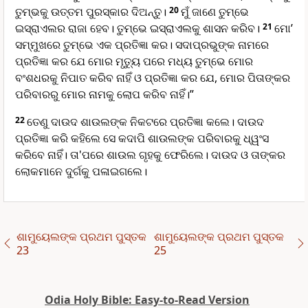
ତୁମ୍ଭକୁ ଉତ୍ତମ ପୁରସ୍କାର ଦିଅନ୍ତୁ।
20
ମୁଁ ଜାଣେ ତୁମ୍ଭେ
ଇସ୍ରାଏଲର ରାଜା ହେବ। ତୁମ୍ଭେ ଇସ୍ରାଏଲକୁ ଶାସନ କରିବ।
21
ମୋ’
ସମ୍ମୁଖରେ ତୁମ୍ଭେ ଏକ ପ୍ରତିଜ୍ଞା କର। ସଦାପ୍ରଭୁଙ୍କ ନାମରେ
ପ୍ରତିଜ୍ଞା କର ଯେ ମୋର ମୃତ୍ୟୁ ପରେ ମଧ୍ୟ ତୁମ୍ଭେ ମୋର
ବଂଶଧରକୁ ନିପାତ କରିବ ନାହିଁ ଓ ପ୍ରତିଜ୍ଞା କର ଯେ, ମୋର ପିତାଙ୍କର
ପରିବାରରୁ ମୋର ନାମକୁ ଲୋପ କରିବ ନାହିଁ।”
22
ତେଣୁ ଦାଉଦ ଶାଉଲଙ୍କ ନିକଟରେ ପ୍ରତିଜ୍ଞା କଲେ। ଦାଉଦ
ପ୍ରତିଜ୍ଞା କରି କହିଲେ ସେ କଦାପି ଶାଉଲଙ୍କ ପରିବାରକୁ ଧ୍ୱଂସ
କରିବେ ନାହିଁ। ତା'ପରେ ଶାଉଲ ଗୃହକୁ ଫେରିଲେ। ଦାଉଦ ଓ ତାଙ୍କର
ଲୋକମାନେ ଦୁର୍ଗକୁ ପଳାଇଗଲେ।
ଶାମୁୟେଲଙ୍କ ପ୍ରଥମ ପୁସ୍ତକ
ଶାମୁୟେଲଙ୍କ ପ୍ରଥମ ପୁସ୍ତକ
23
25
Odia Holy Bible: Easy-to-Read Version