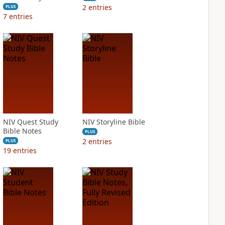
2
entries
PLUS
7
entries
NIV Quest Study
NIV Storyline Bible
Bible Notes
PLUS
2
entries
PLUS
19
entries