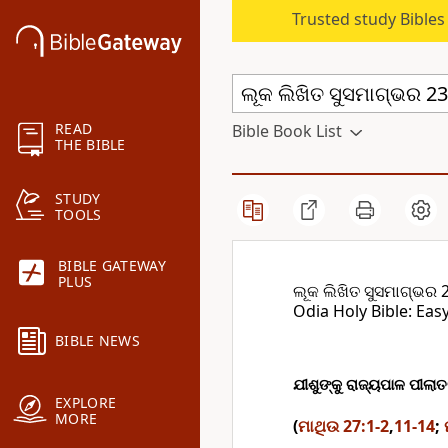
Trusted study Bible
READ
Bible Book List
THE BIBLE
STUDY
TOOLS
BIBLE GATEWAY
PLUS
ଲୂକ ଲିଖିତ ସୁସମାଗ୍ଭର 
Odia Holy Bible: Eas
BIBLE NEWS
ଯୀଶୁଙ୍କୁ ରାଜ୍ୟପାଳ ପୀଲା
EXPLORE
MORE
(
ମାଥିଉ 27:1-2
,
11-14
;