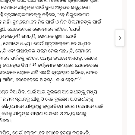
 ଯୀଶୁଙ୍କ ପଛେ ପଛେ ଗଲେ। କେତେକ ସ୍ତ୍ରୀଲୋକ ଦୁଃଖ
। ସେମାନେ ଯୀଶୁଙ୍କ ପାଇଁ ଦୁଃଖ ଅନୁଭବ କରୁଥିଲେ।
ି ସେହି ସ୍ତ୍ରୀଲୋକମାନଙ୍କୁ କହିଲେ, “ହେ ଯିରୁଶାଲମର
 ନାହିଁ। ତୁମ୍ଭେମାନେ ନିଜ ପାଇଁ ଓ ନିଜ ପିଲାମାନଙ୍କ ପାଇଁ
ଛି, ଯେତେବେଳେ ଲୋକମାନେ କହିବେ, ‘ଯେଉଁ
ାନସନ୍ତତି ନାହାନ୍ତି, ସେମାନେ ସୁଖୀ। ଯେଉଁ
ା, ସେମାନେ ଧନ୍ୟ। ଯେଉଁ ସ୍ତ୍ରୀଲୋକମାନେ ସନ୍ତାନ
ାନ୍ତି ଏବଂ ତାହାଙ୍କର ଯତ୍ନ ନେଇ ନାହାନ୍ତି, ସେମାନେ
ାନେ ପର୍ବତକୁ କହିବେ, ଆମ୍ଭ ଉପରେ ଖସିପଡ଼୍, ଲୋକେ
କୁ ଘୋଡ଼େଇ ଦିଅ।’
31
ବର୍ତ୍ତମାନ ସମୟରେ ଯେତେବେଳେ
ତେବେଳେ ଲୋକେ ଯଦି ଏଭଳି ବ୍ୟବହାର କରିବେ, ତେବେ
ଆସିବ, ସେତେବେଳେ ଅବସ୍ଥା କ’ଣ ହେବ?”
[
b
]
ୁ ଦଣ୍ଡ ଦିଆଯିବା ପାଇଁ ଆଉ ଦୁଇଜଣ ଅପରାଧୀଙ୍କୁ ମଧ୍ୟ
’ ନାମକ ସ୍ଥାନକୁ ଯୀଶୁ ଓ ସେହି ଦୁଇଜଣ ଅପରାଧୀଙ୍କୁ
ସୈନ୍ୟମାନେ ଯୀଶୁଙ୍କୁ କ୍ରୁଶବିଦ୍ଧ କଲେ। ସେମାନେ ସେହି
 ଜଣକୁ ଯୀଶୁଙ୍କ ଡାହାଣ ପାଖରେ ଓ ଅନ୍ୟ ଜଣକୁ
ଖିଲେ।
ମପିତା, ଯେଉଁ ଲୋକମାନେ ମୋତେ ହତ୍ୟା କରୁଛନ୍ତି,