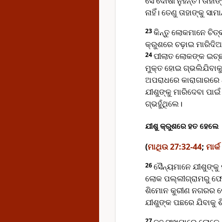
ସେ ଦୋଷୀ ନୁହନ୍ତି। ତାହାଙ
ନାହିଁ। ତେଣୁ ତାହାଙ୍କୁ ସାମ
23
କିନ୍ତୁ ଲୋକମାନେ ଚିତ
କ୍ରୁଶରେ ଚଢ଼ାଇ ମାରିଦି
24
ପୀଲାତ ଲୋକଙ୍କ ଇଚ୍ଛା
ମୁକ୍ତ ହୋଇ ଗ୍ଭଲିଯିବାକୁ 
ଅପରାଧରେ କାରାଗାରରେ ଥିଲ
ଯୀଶୁଙ୍କୁ ମାରିଦେବା ପା
ଗ୍ଭହୁଁଥିଲେ।
ଯୀଶୁ କ୍ରୁଶରେ ହତ ହେଲେ
(
ମାଥିଉ 27:32-44
;
ମାର୍
26
ସୈନ୍ୟମାନେ ଯୀଶୁଙ୍କୁ
ଲୋକ ପଲ୍ଲୀଗ୍ରାମରୁ ଫେର
ଶିମୋନ କୁରୀଣ ନଗରର ଲୋ
ଯୀଶୁଙ୍କ ପଛରେ ଯିବାକୁ 
27