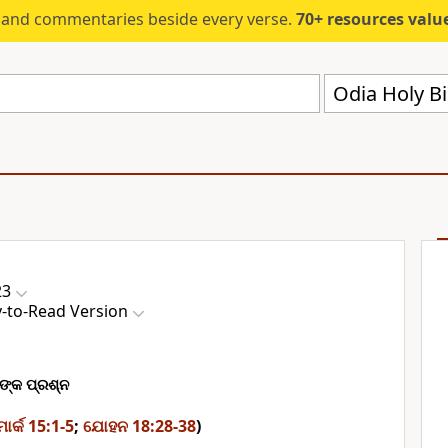
s and commentaries beside every verse.
70+ resources valued at $5,
23
y-to-Read Version
ତଙ୍କ ପ୍ରଶ୍ନ
ମାର୍କ 15:1-5
;
ଯୋହନ 18:28-38
)