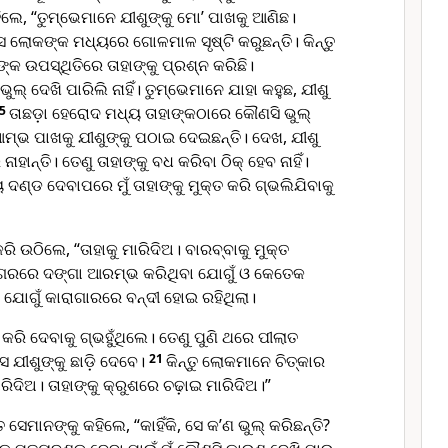
ିଲେ, “ତୁମ୍ଭେମାନେ ଯୀଶୁଙ୍କୁ ମୋ’ ପାଖକୁ ଆଣିଛ।
େ ଲୋକଙ୍କ ମଧ୍ୟରେ ଗୋଳମାଳ ସୃଷ୍ଟି କରୁଛନ୍ତି। କିନ୍ତୁ
ଙ୍କ ଉପସ୍ଥିତିରେ ତାହାଙ୍କୁ ପ୍ରଶ୍ନ କରିଛି।
ୁଲ୍ ଦେଖି ପାରିଲି ନାହିଁ। ତୁମ୍ଭେମାନେ ଯାହା କହୁଛ, ଯୀଶୁ
15
ତାଛଡ଼ା ହେରୋଦ ମଧ୍ୟ ତାହାଙ୍କଠାରେ କୌଣସି ଭୁଲ୍
ଆମ୍ଭ ପାଖକୁ ଯୀଶୁଙ୍କୁ ପଠାଇ ଦେଇଛନ୍ତି। ଦେଖ, ଯୀଶୁ
ନାହାନ୍ତି। ତେଣୁ ତାହାଙ୍କୁ ବଧ କରିବା ଠିକ୍ ହେବ ନାହିଁ।
ୟ ଦଣ୍ଡ ଦେବାପରେ ମୁଁ ତାହାଙ୍କୁ ମୁକ୍ତ କରି ଗ୍ଭଲିଯିବାକୁ
ରି ଉଠିଲେ, “ତାହାକୁ ମାରିଦିଅ। ବାର‌ବ୍‌ବାକୁ ମୁକ୍ତ
 ନଗରରେ ଦଙ୍ଗା ଆରମ୍ଭ କରିଥିବା ଯୋଗୁଁ ଓ କେତେକ
 ଯୋଗୁଁ କାରାଗାରରେ ବନ୍ଦୀ ହୋଇ ରହିଥିଲା।
ତ କରି ଦେବାକୁ ଗ୍ଭହୁଁଥିଲେ। ତେଣୁ ପୁଣି ଥରେ ପୀଲାତ
 ଯୀଶୁଙ୍କୁ ଛାଡ଼ି ଦେବେ।
21
କିନ୍ତୁ ଲୋକମାନେ ଚିତ୍କାର
ାରିଦିଅ। ତାହାଙ୍କୁ କ୍ରୁଶରେ ଚଢ଼ାଇ ମାରିଦିଅ।”
ସେମାନଙ୍କୁ କହିଲେ, “କାହିଁକି, ସେ କ’ଣ ଭୁଲ୍ କରିଛନ୍ତି?