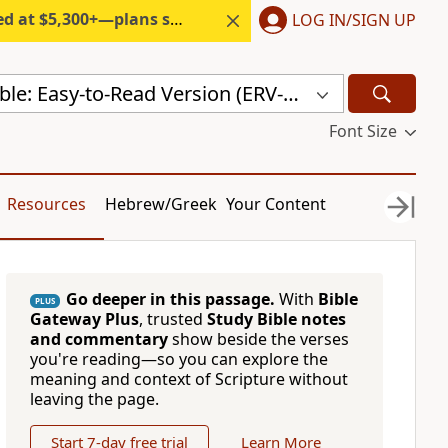
300+—plans start under $6/month.
LOG IN/SIGN UP
Odia Holy Bible: Easy-to-Read Version (ERV-OR)
Font Size
Resources
Hebrew/Greek
Your Content
Go deeper in this passage.
With
Bible
PLUS
Gateway Plus
, trusted
Study Bible notes
and commentary
show beside the verses
you're reading—so you can explore the
meaning and context of Scripture without
leaving the page.
Start 7-day free trial
Learn More