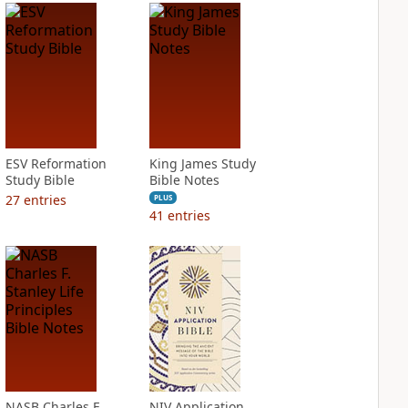
ESV Reformation
King James Study
Study Bible
Bible Notes
27
entries
PLUS
41
entries
NASB Charles F.
NIV Application