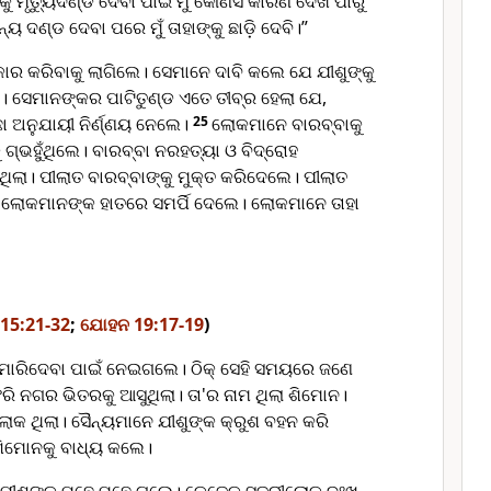
୍କୁ ମୃତ୍ୟୁଦଣ୍ଡ ଦେବା ପାଇଁ ମୁଁ କୌଣସି କାରଣ ଦେଖି ପାରୁ
ାନ୍ୟ ଦଣ୍ଡ ଦେବା ପରେ ମୁଁ ତାହାଙ୍କୁ ଛାଡ଼ି ଦେବି।”
୍କାର କରିବାକୁ ଲାଗିଲେ। ସେମାନେ ଦାବି କଲେ ଯେ ଯୀଶୁଙ୍କୁ
ଅ। ସେମାନଙ୍କର ପାଟିତୁଣ୍ଡ ଏତେ ତୀବ୍ର ହେଲା ଯେ,
 ଅନୁଯାୟୀ ନିର୍ଣ୍ଣୟ ନେଲେ।
25
ଲୋକମାନେ ବାର‌ବ୍‌ବାକୁ
ଗ୍ଭହୁଁଥିଲେ। ବାର‌ବ୍‌ବା ନରହତ୍ୟା ଓ ବିଦ୍ରୋହ
ା। ପୀଲାତ ବାର‌ବ୍‌ବାଙ୍କୁ ମୁକ୍ତ କରିଦେଲେ। ପୀଲାତ
ଇଁ ଲୋକମାନଙ୍କ ହାତରେ ସମର୍ପି ଦେଲେ। ଲୋକମାନେ ତାହା
କ 15:21-32
;
ଯୋହନ 19:17-19
)
 ମାରିଦେବା ପାଇଁ ନେଇଗଲେ। ଠିକ୍ ସେହି ସମୟରେ ଜଣେ
ି ନଗର ଭିତରକୁ ଆସୁଥିଲା। ତା'ର ନାମ ଥିଲା ଶିମୋନ।
କ ଥିଲା। ସୈନ୍ୟମାନେ ଯୀଶୁଙ୍କ କ୍ରୁଶ ବହନ କରି
ଶିମୋନକୁ ବାଧ୍ୟ କଲେ।