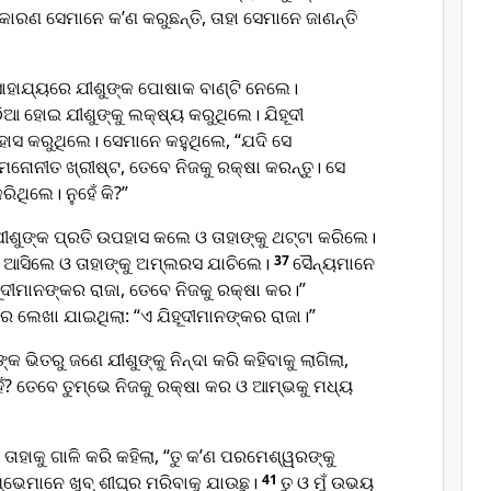
କାରଣ ସେମାନେ କ’ଣ କରୁଛନ୍ତି, ତାହା ସେମାନେ ଜାଣନ୍ତି
ସାହାଯ୍ୟରେ ଯୀଶୁଙ୍କ ପୋଷାକ ବାଣ୍ଟି ନେଲେ।
ଆ ହୋଇ ଯୀଶୁଙ୍କୁ ଲକ୍ଷ୍ୟ କରୁଥିଲେ। ଯିହୂଦୀ
ହାସ କରୁଥିଲେ। ସେମାନେ କହୁଥିଲେ, “ଯଦି ସେ
ନୋନୀତ ଖ୍ରୀଷ୍ଟ, ତେବେ ନିଜକୁ ରକ୍ଷା କରନ୍ତୁ। ସେ
ିଥିଲେ। ନୁହେଁ କି?”
ୀଶୁଙ୍କ ପ୍ରତି ଉପହାସ କଲେ ଓ ତାହାଙ୍କୁ ଥଟ୍ଟା କରିଲେ।
ୁ ଆସିଲେ ଓ ତାହାଙ୍କୁ ଅମ୍ଲରସ ଯାଚିଲେ।
37
ସୈନ୍ୟମାନେ
ହୂଦୀମାନଙ୍କର ରାଜା, ତେବେ ନିଜକୁ ରକ୍ଷା କର।”
 ଲେଖା ଯାଇଥିଲା: “ଏ ଯିହୂଦୀମାନଙ୍କର ରାଜା।”
ଙ୍କ ଭିତରୁ ଜଣେ ଯୀଶୁଙ୍କୁ ନିନ୍ଦା କରି କହିବାକୁ ଲାଗିଲା,
ୁହଁ? ତେବେ ତୁମ୍ଭେ ନିଜକୁ ରକ୍ଷା କର ଓ ଆମ୍ଭକୁ ମଧ୍ୟ
ି ତାହାକୁ ଗାଳି କରି କହିଲା, “ତୁ କ’ଣ ପରମେଶ୍ୱରଙ୍କୁ
୍ଭେମାନେ ଖୁବ୍ ଶୀଘ୍ର ମରିବାକୁ ଯାଉଛୁ।
41
ତୁ ଓ ମୁଁ ଉଭୟ