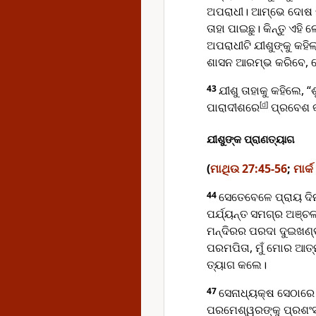
ଅପରାଧୀ। ଆମ୍ଭେ ଦୋଷ କ
ତାହା ପାଇଛୁ। କିନ୍ତୁ ଏହି
ଅପରାଧୀଟି ଯୀଶୁଙ୍କୁ କ
ଶାସନ ଆରମ୍ଭ କରିବେ,
43
ଯୀଶୁ ତାହାକୁ କହିଲେ, “
ପାରାଦୀଶରେ
[
d
]
ପ୍ରବେଶ 
ଯୀଶୁଙ୍କ ପ୍ରାଣତ୍ୟାଗ
(
ମାଥିଉ 27:45-56
;
ମାର୍
44
ସେତେବେଳେ ପ୍ରାୟ ଦିନ 
ପର୍ଯ୍ୟନ୍ତ ସମଗ୍ର ଅଞ
ମନ୍ଦିରର ପରଦା ଦୁଇଖଣ୍
ପରମପିତା, ମୁଁ ମୋର ଆତ୍ମ
ତ୍ୟାଗ କଲେ।
47
ସେନାଧ୍ୟକ୍ଷ ସେଠାରେ 
ପରମେଶ୍ୱରଙ୍କୁ ପ୍ରଶଂସା