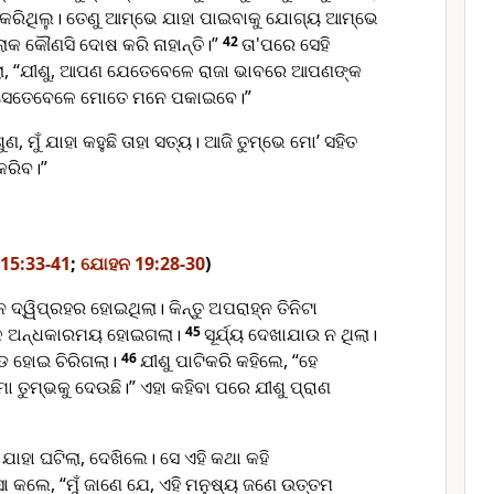
ରିଥିଲୁ। ତେଣୁ ଆମ୍ଭେ ଯାହା ପାଇବାକୁ ଯୋଗ୍ୟ ଆମ୍ଭେ
 ଲୋକ କୌଣସି ଦୋଷ କରି ନାହାନ୍ତି।”
42
ତା'ପରେ ସେହି
ହିଲା, “ଯୀଶୁ, ଆପଣ ଯେତେବେଳେ ରାଜା ଭାବରେ ଆପଣଙ୍କ
 ସେତେବେଳେ ମୋତେ ମନେ ପକାଇବେ।”
ଶୁଣ, ମୁଁ ଯାହା କହୁଛି ତାହା ସତ୍ୟ। ଆଜି ତୁମ୍ଭେ ମୋ’ ସହିତ
କରିବ।”
କ 15:33-41
;
ଯୋହନ 19:28-30
)
ଦ୍ୱିପ୍ରହର ହୋଇଥିଲା। କିନ୍ତୁ ଅପରାହ୍ନ ତିନିଟା
୍ଚଳ ଅନ୍ଧକାରମୟ ହୋଇଗଲା।
45
ସୂର୍ଯ୍ୟ ଦେଖାଯାଉ ନ ଥିଲା।
ଡ ହୋଇ ଚିରିଗଲା।
46
ଯୀଶୁ ପାଟିକରି କହିଲେ, “ହେ
ା ତୁମ୍ଭକୁ ଦେଉଛି।” ଏହା କହିବା ପରେ ଯୀଶୁ ପ୍ରାଣ
ଯାହା ଘଟିଲା, ଦେଖିଲେ। ସେ ଏହି କଥା କହି
 କଲେ, “ମୁଁ ଜାଣେ ଯେ, ଏହି ମନୁଷ୍ୟ ଜଣେ ଉତ୍ତମ