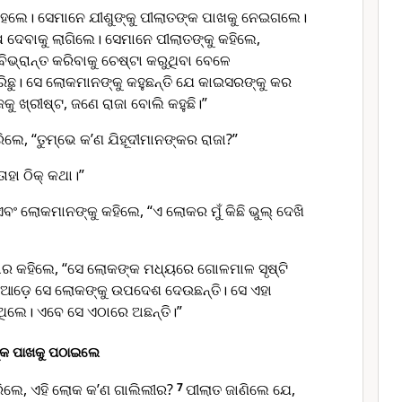
ହେଲେ। ସେମାନେ ଯୀଶୁଙ୍କୁ ପୀଲାତଙ୍କ ପାଖକୁ ନେଇଗଲେ।
 ଦେବାକୁ ଲାଗିଲେ। ସେମାନେ ପୀଲାତଙ୍କୁ କହିଲେ,
ଭ୍ରାନ୍ତ କରିବାକୁ ଚେଷ୍ଟା କରୁଥିବା ବେଳେ
ିଛୁ। ସେ ଲୋକମାନଙ୍କୁ କହୁଛନ୍ତି ଯେ କାଇସରଙ୍କୁ କର
ିଜକୁ ଖ୍ରୀଷ୍ଟ, ଜଣେ ରାଜା ବୋଲି କହୁଛି।”
ିଲେ, “ତୁମ୍ଭେ କ’ଣ ଯିହୂଦୀମାନଙ୍କର ରାଜା?”
ାହା ଠିକ୍ କଥା।”
ଂ ଲୋକମାନଙ୍କୁ କହିଲେ, “ଏ ଲୋକର ମୁଁ କିଛି ଭୁଲ୍ ଦେଖି
୍ବାର କହିଲେ, “ସେ ଲୋକଙ୍କ ମଧ୍ୟରେ ଗୋଳମାଳ ସୃଷ୍ଟି
ଭରିଆଡ଼େ ସେ ଲୋକଙ୍କୁ ଉପଦେଶ ଦେଉଛନ୍ତି। ସେ ଏହା
ିଲେ। ଏବେ ସେ ଏଠାରେ ଅଛନ୍ତି।”
ଙ୍କ ପାଖକୁ ପଠାଇଲେ
ରିଲେ, ଏହି ଲୋକ କ’ଣ ଗାଲିଲୀର?
7
ପୀଲାତ ଜାଣିଲେ ଯେ,