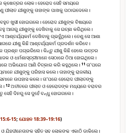
ାର କ୍ଷେତ୍ରର ଲୋକ। ହେରୋଦ ସେହି ସମୟରେ
ୁ ପୀଲାତ ଯୀଶୁଙ୍କୁ ତାହାଙ୍କ ପାଖକୁ ପଠାଇଦେଲେ।
ି ବହୁତ ଖୁସୀ ହୋଇଗଲେ। ହେରୋଦ ଯୀଶୁଙ୍କ ବିଷୟରେ
 ବହୁ ଆଗରୁ ଯୀଶୁଙ୍କୁ ଦେଖିବାକୁ ସେ ଇଚ୍ଛା କରିଥିଲେ।
ଆଶ୍ଚର୍ଯ୍ୟକର୍ମ ଦେଖିବାକୁ ଗ୍ଭହୁଁଥିଲେ। ତେଣୁ ସେ ଆଶା
ଗରେ ଯୀଶୁ କିଛି ଆଶ୍ଚର୍ଯ୍ୟକର୍ମ ପ୍ରଦର୍ଶନ କରିବେ।
 ପ୍ରଶ୍ନ ପଗ୍ଭରିଲେ। କିନ୍ତୁ ଯୀଶୁ କିଛି ହେଲେ ଉତ୍ତର
ାଜକ ଓ ଧର୍ମଶାସ୍ତ୍ରୀମାନେ ସେଠାରେ ଠିଆ ହୋଇଥିଲେ।
୍ଧରେ ଅଭିଯୋଗ ଆଣି ଚିତ୍କାର କରି କହୁଥିଲେ।
11
ତା'ପରେ
ୟମାନେ ଯୀଶୁଙ୍କୁ ପରିହାସ କଲେ। ତାହାଙ୍କୁ ରାଜକୀୟ
େମାନେ ଉପହାସ କଲେ। ତା'ପରେ ହେରୋଦ ପୀଲାତଙ୍କୁ
ଲେ।
12
ଅତୀତରେ ପୀଲାତ ଓ ହେରୋଦଙ୍କ ମଧ୍ୟରେ ବରାବର
ନ୍ତୁ ସେହି ଦିନରୁ ସେ ଦୁହେଁ ବନ୍ଧୁ ହୋଇଗଲେ।
କ 15:6-15
;
ଯୋହନ 18:39–19:16
)
ଓ ଯିହୂଦୀନେତାଙ୍କ ସହିତ ସବୁ ଲୋକଙ୍କୁ ଏକାଠି ଡାକିଲେ।