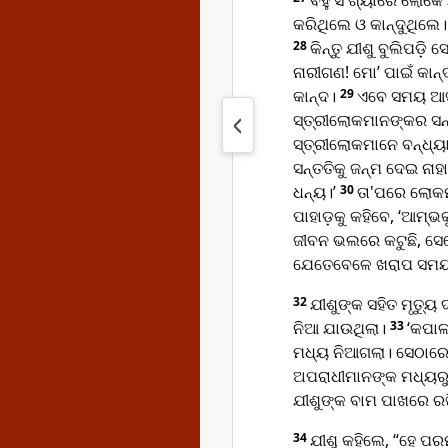
ବହୁ ସଂଖ୍ୟାରେ ଲୋକେ
କରିଥିଲେ ଓ କାନ୍ଦୁଥିଲେ
28
କିନ୍ତୁ ଯୀଶୁ ବୁଲିପଡ଼
ନାରୀଗଣ! ମୋ’ ପାଇଁ କାନ୍ଦ
କାନ୍ଦ।
29
ଏବେ ସମୟ ଆସୁ
ସ୍ତ୍ରୀଲୋକମାନଙ୍କର ସନ୍ତ
ସ୍ତ୍ରୀଲୋକମାନେ ବନ୍ଧ୍ୟ
ସନ୍ତତିକୁ ଜନ୍ମ ଦେଇ ନାହ
ଧନ୍ୟ।’
30
ତା'ପରେ ଲୋକମ
ପାହାଡ଼କୁ କହିବେ, ‘ଆମ୍ଭ
ଜୀବନ ଭଲରେ କଟୁଛି, ସେ
ଯେତେବେଳେ ଖରାପ ସମୟ 
32
ଯୀଶୁଙ୍କ ସହିତ ମୃତ୍ୟ
ନିଆ ଯାଉଥିଲା।
33
‘କପାଳ
ମଧ୍ୟ ନିଆଗଲା। ସେଠାରେ 
ଅପରାଧୀମାନଙ୍କ ମଧ୍ୟରୁ
ଯୀଶୁଙ୍କ ବାମ ପାଖରେ ର
34
ଯୀଶୁ କହିଲେ, “ହେ ପର