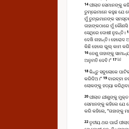
14
ପୀଲାତ ସେମାନଙ୍କୁ କହ
ତୁମ୍ଭେମାନେ କହୁଛ ଯେ ସ
ମୁଁ ତୁମ୍ଭମାନଙ୍କ ସମସ୍ତ
ତାହାଙ୍କଠାରେ ମୁଁ କୌଣସି ଭ
ସେଥିରେ ଦୋଷୀ ନୁହନ୍ତି।
ଦେଖି ନାହାନ୍ତି। ହେରୋଦ 
କିଛି ହେଲେ ଭୁଲ୍ କାମ କରି 
16
ତେଣୁ ତାହାଙ୍କୁ ସାମାନ୍
ଅନୁମତି ଦେବି।”
17
[
a
]
18
କିନ୍ତୁ ସବୁଲୋକେ ପାଟିକ
କରିଦିଅ।”
19
ବାର‌ବ୍‌ବା
ଲୋକଙ୍କୁ ହତ୍ୟା କରିଥିବା
20
ପୀଲାତ ଯୀଶୁଙ୍କୁ ମୁକ୍
ସେମାନଙ୍କୁ କହିଲେ ଯେ ସେ
କରି କହିଲେ, “ତାହାଙ୍କୁ ମ
22
ତୃତୀୟ ଥର ପାଇଁ ପୀଲାତ 