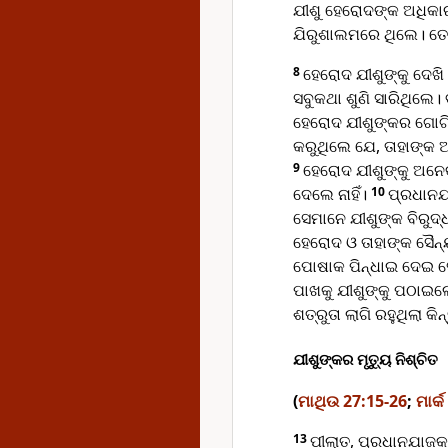
ଯୀଶୁ ହେରୋଦଙ୍କ ଅଧିକ
ଯିରୁଶାଲମରେ ଥିଲେ। ତେଣ
8
ହେରୋଦ ଯୀଶୁଙ୍କୁ ଦେଖ
ସବୁକଥା ଶୁଣି ସାରିଥିଲେ।
ହେରୋଦ ଯୀଶୁଙ୍କର ଗୋଟିଏ 
କରୁଥିଲେ ଯେ, ତାହାଙ୍କ ଆ
9
ହେରୋଦ ଯୀଶୁଙ୍କୁ ଅନେକ
ଦେଲେ ନାହିଁ।
10
ପ୍ରଧାନଯ
ସେମାନେ ଯୀଶୁଙ୍କ ବିରୁଦ
ହେରୋଦ ଓ ତାହାଙ୍କ ସୈନ୍
ପୋଷାକ ପିନ୍ଧାଇ ଦେଇ ସ
ପାଖକୁ ଯୀଶୁଙ୍କୁ ପଠାଇ
ଶତ୍ରୁତା ଲାଗି ରହୁଥିଲା କି
ଯୀଶୁଙ୍କର ମୃତ୍ୟୁ ନିଶ୍ଚିତ
(
ମାଥିଉ 27:15-26
;
ମାର୍
13
ପୀଲାତ, ପ୍ରଧାନଯାଜକ 