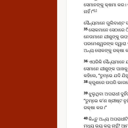
ସେମାନଙ୍କୁ କ୍ଷମା କର। 
ନାହିଁ।”
[
c
]
ସୈନ୍ୟମାନେ ଗୁଲିବାଣ୍ଟ 
35
ଲୋକମାନେ ସେଠାରେ ଠି
ନେତାମାନେ ଯୀଶୁଙ୍କୁ ଉପ
ପରମେଶ୍ୱରଙ୍କ ଦ୍ୱାରା ମ
ଅନ୍ୟ ଲୋକଙ୍କୁ ରକ୍ଷା କର
36
ଏପରିକି ସୈନ୍ୟମାନେ ଯ
ସେମାନେ ଯୀଶୁଙ୍କ ପାଖକ
କହିଲେ, “ତୁମ୍ଭେ ଯଦି ଯି
38
କ୍ରୁଶରେ ଉପରି ଭାଗରେ
39
ଝୁଲୁଥିବା ଅପରାଧୀ ଦୁହିଁ
“ତୁମ୍ଭେ କ’ଣ ଖ୍ରୀଷ୍ଟ ନ
ରକ୍ଷା କର।”
40
କିନ୍ତୁ ଅନ୍ୟ ଅପରାଧୀଟ
ମଧ୍ୟ ଭୟ କରୁ ନାହୁଁ? ଆମ