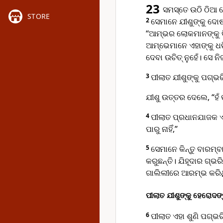
23
ସମସ୍ତେ ଉଠି ଠିଆ 
STORE
2
ସେମାନେ ଯୀଶୁଙ୍କୁ ଦୋଷ
“ଆମ୍ଭର ଲୋକମାନଙ୍କୁ ବି
ଆମ୍ଭେମାନେ ଏହାଙ୍କୁ ଧର
ଦେବା ଉଚିତ୍ ନୁହେଁ। ସେ ନ
3
ପୀଲାତ ଯୀଶୁଙ୍କୁ ପଗ୍ଭର
ଯୀଶୁ ଉତ୍ତର ଦେଲେ, “ହଁ ତ
4
ପୀଲାତ ପ୍ରଧାନଯାଜକ ଏବ
ପାରୁ ନାହିଁ,”
5
ସେମାନେ କିନ୍ତୁ ବାରମ
କରୁଛନ୍ତି। ଯିହୂଦାର ଗ୍
ଗାଲିଲୀରେ ଆରମ୍ଭ କରିଥ
ପୀଲାତ ଯୀଶୁଙ୍କୁ ହେରୋଦ
6
ପୀଲାତ ଏହା ଶୁଣି ପଗ୍ଭ