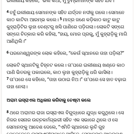
ଇଲୀଶାୟ କହିଲେ, “ଭଲ କଥା, ମୁଁ ତୁମ୍ଭମାନଙ୍କ ସହିତ ଯିବି।”
4
ତହୁଁ ଇଲୀଶାୟ ସେମାନଙ୍କ ସହିତ ଯର୍ଦ୍ଦନ ନଦୀକୁ ଗଲେ। ସେମାନେ
କାଠ କାଟିବା ଆରମ୍ଭ କଲେ।
5
ମାତ୍ର ଜଣେ କଡ଼ିକାଠ କାଟୁ କାଟୁ
କୁହ୍ରାଡ଼ିଟିର ଲୁହା ବେଣ୍ଟରୁ ଖସି ପାଣିରେ ପଡ଼ିଗଲା। ଲୋକଟି ସଙ୍ଗେ
ସଙ୍ଗେ ଚିତ୍କାର କରି କହିଲା, “ହାୟ, ମୋର ପ୍ରଭୁ, ମୁଁ କୁହ୍ରାଡ଼ିକୁ ମାଗି
ଆଣିଥିଲି।”
6
ପରମେଶ୍ୱରଙ୍କ ଲୋକ କହିଲେ, “କେଉଁ ସ୍ଥାନରେ ତାହା ପଡ଼ିଲା?”
ଲୋକଟି ସ୍ଥାନଟିକୁ ଚିହ୍ନଟ କଲେ। ତା'ପରେ ଇଲୀଶାୟ ଖଣ୍ଡେ କାଠ
ପାଣି ଭିତରକୁ ପକାଇଲେ, କାଠ ଲୁହା କୁହ୍ରାଡ଼ିକୁ ଧରି ଭାସିଲା।
7
ତା'ପରେ ସେ କହିଲେ, “ତାହା ଉଠାଇ ନିଅ।” ତା'ପରେ ସେ ହାତ ବଢ଼ାଇ
ତାହା ନେଲା।
ଅରାମ ଇସ୍ରାଏଲ ଅଧିକାର କରିବାକୁ ଚେଷ୍ଟା କଲେ
8
ଥରେ ଅରାମର ରାଜା ଇସ୍ରାଏଲ ବିରୁଦ୍ଧରେ ଯୁଦ୍ଧ କରୁଥିଲେ। ସେ
ନିଜର ସେନାର ଉଚ୍ଚକର୍ମଗ୍ଭରୀ ସହିତ ଏକ ସଭାରେ ଥିଲେ ଓ ସେ
ସେମାନଙ୍କୁ ଆଦେଶ ଦେଲେ, “ଏମିତି ସ୍ଥାନରେ ଲୁଚି ରୁହ