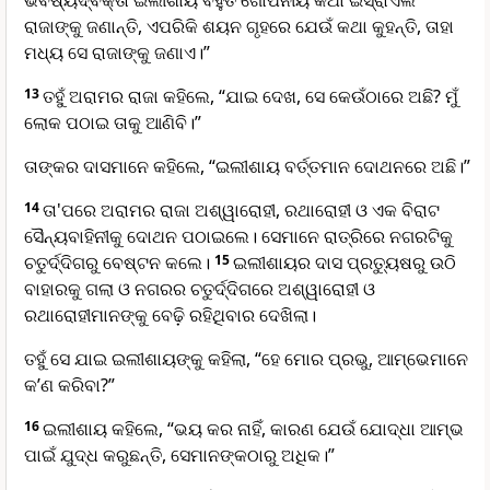
ଭବିଷ୍ୟ‌ଦ୍‌ବକ୍ତା ଇଲୀଶାୟ ବହୁତ ଗୋପନୀୟ କଥା ଇସ୍ରାଏଲ
ରାଜାଙ୍କୁ ଜଣାନ୍ତି, ଏପରିକି ଶୟନ ଗୃହରେ ଯେଉଁ କଥା କୁହନ୍ତି, ତାହା
ମଧ୍ୟ ସେ ରାଜାଙ୍କୁ ଜଣାଏ।”
13
ତହୁଁ ଅରାମର ରାଜା କହିଲେ, “ଯାଇ ଦେଖ, ସେ କେଉଁଠାରେ ଅଛି? ମୁଁ
ଲୋକ ପଠାଇ ତାକୁ ଆଣିବି।”
ତାଙ୍କର ଦାସମାନେ କହିଲେ, “ଇଲୀଶାୟ ବର୍ତ୍ତମାନ ଦୋଥନରେ ଅଛି।”
14
ତା'ପରେ ଅରାମର ରାଜା ଅଶ୍ୱାରୋହୀ, ରଥାରୋହୀ ଓ ଏକ ବିରାଟ
ସୈନ୍ୟବାହିନୀକୁ ଦୋଥନ ପଠାଇଲେ। ସେମାନେ ରାତ୍ରିରେ ନଗରଟିକୁ
ଚତୁର୍ଦ୍ଦିଗରୁ ବେଷ୍ଟନ କଲେ।
15
ଇଲୀଶାୟର ଦାସ ପ୍ରତ୍ୟୁଷରୁ ଉଠି
ବାହାରକୁ ଗଲା ଓ ନଗରର ଚତୁର୍ଦ୍ଦିଗରେ ଅଶ୍ୱାରୋହୀ ଓ
ରଥାରୋହୀମାନଙ୍କୁ ବେଢ଼ି ରହିଥିବାର ଦେଖିଲା।
ତହୁଁ ସେ ଯାଇ ଇଲୀଶାୟଙ୍କୁ କହିଲା, “ହେ ମୋର ପ୍ରଭୁ, ଆମ୍ଭେମାନେ
କ’ଣ କରିବା?”
16
ଇଲୀଶାୟ କହିଲେ, “ଭୟ କର ନାହିଁ, କାରଣ ଯେଉଁ ଯୋଦ୍ଧା ଆମ୍ଭ
ପାଇଁ ଯୁଦ୍ଧ କରୁଛନ୍ତି, ସେମାନଙ୍କଠାରୁ ଅଧିକ।”