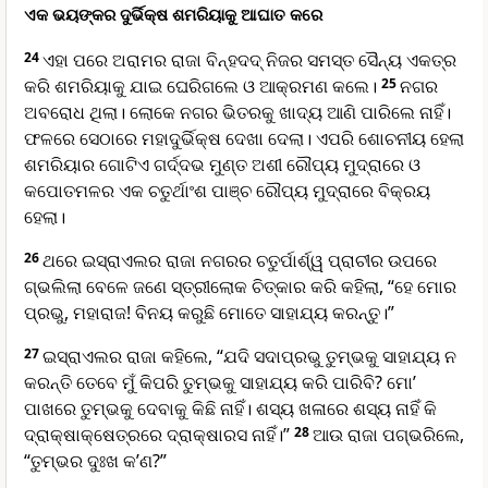
ଏକ ଭୟଙ୍କର ଦୁର୍ଭିକ୍ଷ ଶମରିୟାକୁ ଆଘାତ କରେ
24
ଏହା ପରେ ଅରାମର ରାଜା ବି‌ନ୍‌ହଦଦ୍ ନିଜର ସମସ୍ତ ସୈନ୍ୟ ଏକତ୍ର
କରି ଶମରିୟାକୁ ଯାଇ ଘେରିଗଲେ ଓ ଆକ୍ରମଣ କଲେ।
25
ନଗର
ଅବରୋଧ ଥିଲା। ଲୋକେ ନଗର ଭିତରକୁ ଖାଦ୍ୟ ଆଣି ପାରିଲେ ନାହିଁ।
ଫଳରେ ସେଠାରେ ମହାଦୁର୍ଭିକ୍ଷ ଦେଖା ଦେଲା। ଏପରି ଶୋଚନୀୟ ହେଲା
ଶମରିୟାର ଗୋଟିଏ ଗର୍ଦ୍ଦଭ ମୁଣ୍ତ ଅଶୀ ରୌପ୍ୟ ମୁଦ୍ରାରେ ଓ
କପୋତମଳର ଏକ ଚତୁର୍ଥାଂଶ ପାଞ୍ଚ ରୌପ୍ୟ ମୁଦ୍ରାରେ ବିକ୍ରୟ
ହେଲା।
26
ଥରେ ଇସ୍ରାଏଲର ରାଜା ନଗରର ଚତୁର୍ପାର୍ଶ୍ୱ ପ୍ରାଚୀର ଉପରେ
ଗ୍ଭଲିଲା ବେଳେ ଜଣେ ସ୍ତ୍ରୀଲୋକ ଚିତ୍କାର କରି କହିଲା, “ହେ ମୋର
ପ୍ରଭୁ, ମହାରାଜ! ବିନୟ କରୁଛି ମୋତେ ସାହାଯ୍ୟ କରନ୍ତୁ।”
27
ଇସ୍ରାଏଲର ରାଜା କହିଲେ, “ଯଦି ସଦାପ୍ରଭୁ ତୁମ୍ଭକୁ ସାହାଯ୍ୟ ନ
କରନ୍ତି ତେବେ ମୁଁ କିପରି ତୁମ୍ଭକୁ ସାହାଯ୍ୟ କରି ପାରିବି? ମୋ’
ପାଖରେ ତୁମ୍ଭକୁ ଦେବାକୁ କିଛି ନାହିଁ। ଶସ୍ୟ ଖଳାରେ ଶସ୍ୟ ନାହିଁ କି
ଦ୍ରାକ୍ଷାକ୍ଷେତ୍ରରେ ଦ୍ରାକ୍ଷାରସ ନାହିଁ।”
28
ଆଉ ରାଜା ପଗ୍ଭରିଲେ,
“ତୁମ୍ଭର ଦୁଃଖ କ’ଣ?”