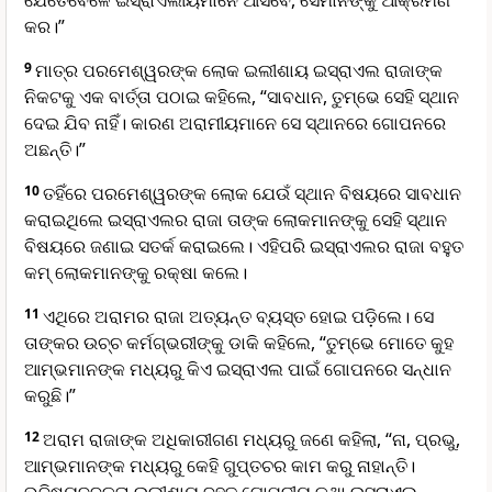
ଯେତେବେଳେ ଇସ୍ରାଏଲୀୟମାନେ ଆସିବେ, ସେମାନଙ୍କୁ ଆକ୍ରମଣ
କର।”
9
ମାତ୍ର ପରମେଶ୍ୱରଙ୍କ ଲୋକ ଇଲୀଶାୟ ଇସ୍ରାଏଲ ରାଜାଙ୍କ
ନିକଟକୁ ଏକ ବାର୍ତ୍ତା ପଠାଇ କହିଲେ, “ସାବଧାନ, ତୁମ୍ଭେ ସେହି ସ୍ଥାନ
ଦେଇ ଯିବ ନାହିଁ। କାରଣ ଅରାମୀୟମାନେ ସେ ସ୍ଥାନରେ ଗୋପନରେ
ଅଛନ୍ତି।”
10
ତହିଁରେ ପରମେଶ୍ୱରଙ୍କ ଲୋକ ଯେଉଁ ସ୍ଥାନ ବିଷୟରେ ସାବଧାନ
କରାଇଥିଲେ ଇସ୍ରାଏଲର ରାଜା ତାଙ୍କ ଲୋକମାନଙ୍କୁ ସେହି ସ୍ଥାନ
ବିଷୟରେ ଜଣାଇ ସତର୍କ କରାଇଲେ। ଏହିପରି ଇସ୍ରାଏଲର ରାଜା ବହୁତ
କମ୍ ଲୋକମାନଙ୍କୁ ରକ୍ଷା କଲେ।
11
ଏଥିରେ ଅରାମର ରାଜା ଅତ୍ୟନ୍ତ ବ୍ୟସ୍ତ ହୋଇ ପଡ଼ିଲେ। ସେ
ତାଙ୍କର ଉଚ୍ଚ କର୍ମଗ୍ଭରୀଙ୍କୁ ଡାକି କହିଲେ, “ତୁମ୍ଭେ ମୋତେ କୁହ
ଆମ୍ଭମାନଙ୍କ ମଧ୍ୟରୁ କିଏ ଇସ୍ରାଏଲ ପାଇଁ ଗୋପନରେ ସନ୍ଧାନ
କରୁଛି।”
12
ଅରାମ ରାଜାଙ୍କ ଅଧିକାରୀଗଣ ମଧ୍ୟରୁ ଜଣେ କହିଲା, “ନା, ପ୍ରଭୁ,
ଆମ୍ଭମାନଙ୍କ ମଧ୍ୟରୁ କେହି ଗୁପ୍ତଚର କାମ କରୁ ନାହାନ୍ତି।