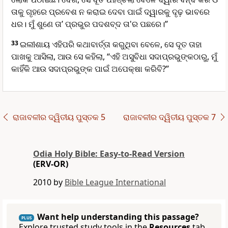
ତାକୁ ଗୃହରେ ପ୍ରବେଶ ନ କରାଇ ଦେବା ପାଇଁ ଦ୍ୱାରକୁ ଦୃଢ଼ ଭାବରେ
ଧର। ମୁଁ ଶୁଣେ ତା’ ପ୍ରଭୁର ପଦଶବ୍ଦ ତା'ର ପଛରେ।”
33
ଇଲୀଶାୟ ଏହିପରି କଥାବାର୍ତ୍ତା କରୁଥିବା ବେଳେ, ସେ ଦୂତ ତାହା
ପାଖକୁ ଆସିଲା, ଆଉ ସେ କହିଲା, “ଏହି ଅସୁବିଧା ସଦାପ୍ରଭୁଙ୍କଠାରୁ, ମୁଁ
କାହିଁକି ଆଉ ସଦାପ୍ରଭୁଙ୍କ ପାଇଁ ଅପେକ୍ଷା କରିବି?”
ରାଜାବଳୀର ଦ୍ୱିତୀୟ ପୁସ୍ତକ 5
ରାଜାବଳୀର ଦ୍ୱିତୀୟ ପୁସ୍ତକ 7
Odia Holy Bible: Easy-to-Read Version
(ERV-OR)
2010 by
Bible League International
Want help understanding this passage?
PLUS
Explore trusted study tools in the
Resources
tab.