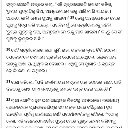
ସ୍ତ୍ରୀଲୋକଟି ଉତ୍ତର କଲା, “ଏହି ସ୍ତ୍ରୀଲୋକଟି ମୋତେ କହିଲା,
‘ତୁମ୍ଭ ପୁତ୍ରଟିକୁ ଦିଅ, ଆମ୍ଭେମାନେ ତାକୁ ଆଜି ମାରି ଖାଇବା।
ଆସନ୍ତା କାଲି ମୋର ପୁଅକୁ ଖାଇବା।’
29
ତେଣୁ ଆମ୍ଭେମାନେ ମୋର
ପୁଅକୁ ସିଦ୍ଧ କରି ଖାଇଲୁ। ପରଦିନ ମୁଁ ସେ ସ୍ତ୍ରୀଲୋକକୁ କହିଲି,
‘ତୁମ୍ଭ ପୁତ୍ରକୁ ଦିଅ, ଆମ୍ଭେମାନେ ତାକୁ ମାରି ଖାଇବା।’ କିନ୍ତୁ ସେ ତା’
ପୁଅକୁ ଲୁଗ୍ଭଇ ଅଛି।”
30
ସେହି ସ୍ତ୍ରୀଲୋକର କଥା ଶୁଣି ରାଜା ତାଙ୍କର ଲୁଗା ଚିରି ଦେଲେ।
ଯେତେବେଳେ ସେମାନେ ପ୍ରାଚୀର ଉପରେ ଯାଉଥିଲେ, ଲୋକମାନେ
ତାଙ୍କୁ ଅଖା ପିନ୍ଧିଥିବାର ଦେଖିଲେ। ଏଥିରୁ ସେ ଦୁଃଖିତ ଓ ବ୍ୟସ୍ତ
ବୋଲି ଜଣା ଯାଉଥିଲେ।
31
ରାଜା କହିଲେ, “ଯଦି ଇଲୀଶାୟର ମସ୍ତକ ତାହା ଦେହରେ ରହେ, ଆଜି
ଦିନଠାରୁ ଶେଷ ଯାଏ ସଦାପ୍ରଭୁ ମୋତେ ଦଣ୍ତ ଦେଇ ପାରନ୍ତି।”
32
ରାଜା ଗୋଟିଏ ଦୂତ ଇଲୀଶାୟଙ୍କ ନିକଟକୁ ପଠାଇଲେ। ଇଲୀଶାୟ
ସେତେବେଳେ ପ୍ରାଚୀନବର୍ଗଙ୍କ ସହ ତାଙ୍କ ଘରେ ବସିଥିଲେ। ଦୂତ
ପହଞ୍ଚିବା ପୂର୍ବରୁ ଇଲୀଶାୟ ସେହି ପ୍ରାଚୀନବର୍ଗଙ୍କୁ କହିଲେ, “ଏଠାକୁ
ଦେଖ, ଏହି ନରହତ୍ୟାକାରୀର ପୁତ୍ର ମୋର ମୁଣ୍ତ ଛେଦନ କରିବାକୁ
ଲୋକ ପଠାଇଛି। ଦେଖ, ସେ ଦୂତ ପହଞ୍ଚିଲା ବେଳେ ଦ୍ୱାର ବନ୍ଦ କର ଓ