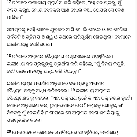
17
ତା'ପରେ ଇଲୀଶାୟ ପ୍ରାର୍ଥନା କରି କହିଲେ, “ହେ ସଦାପ୍ରଭୁ, ମୁଁ
ବିନୟ କରୁଛି, ମୋର ସେବକର ଆଖି ଖୋଲି ଦିଅ, ଯେପରି ସେ ଦେଖି
ପାରିବ।”
ସଦାପ୍ରଭୁ ସେହି ସେବକ ଯୁବକର ଆଖି ଖୋଲି ଦେଲେ ଓ ସେ ଦେଖିଲା
ପର୍ବତଟି ଅଗ୍ନିମୟ ଅଶ୍ୱ ଓ ରଥରେ ପରିପୂର୍ଣ୍ଣ ହୋଇଥିଲା। ସେମାନେ
ଇଲୀଶାୟକୁ ଘେରିଗଲେ।
18
ତା'ପରେ ଅରାମର ସୈନ୍ୟଗଣ ଇସ୍ରାଏଲରେ ପହଞ୍ଚିଲେ।
ଇଲୀଶାୟ ସଦାପ୍ରଭୁଙ୍କୁ ପ୍ରାର୍ଥନା କରି କହିଲେ, “ମୁଁ ବିନୟ କରୁଛି,
ସେହି ଲୋକମାନଙ୍କୁ ଅନ୍ଧ କରି ଦିଅନ୍ତୁ।”
ଇଲୀଶାୟଙ୍କ ପ୍ରାର୍ଥନା ଅନୁସାରେ ସଦାପ୍ରଭୁ ଅରାମର
ସୈନ୍ୟମାନଙ୍କୁ ଅନ୍ଧ କରିଦେଲେ।
19
ଇଲୀଶାୟ ଅରାମର
ସୈନ୍ୟଗଣଙ୍କୁ କହିଲେ, “ଏହା ଠିକ୍ ପଥ ନୁହେଁ କି ଏହା ଠିକ୍ ନଗର ନୁହେଁ।
ମୋତେ ଅନୁସରଣ କର, ତୁମ୍ଭେମାନେ ଯେଉଁ ଲୋକକୁ ଖୋଜୁଛ, ତା’
ନିକଟକୁ ମୁଁ ନେଇଯିବି।” ତା'ପରେ ସେ ଅରାମର ସେନା ଶମରିୟାକୁ
ପରିଗ୍ଭଳିତ କଲେ।
20
ଯେତେବେଳେ ସେମାନେ ଶମରିୟାରେ ପହଞ୍ଚିଲେ, ଇଲୀଶାୟ