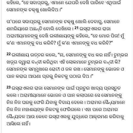
କହିଲେ, “ହେ ସଦାପ୍ରଭୁ, ଏମାନେ ଯେପରି ଦେଖି ପାରିବେ ଏଥିପାଇଁ
ସେମାନଙ୍କ ଚକ୍ଷୁ ଖୋଲିଦିଅ।”
ତା'ପରେ ସଦାପ୍ରଭୁ ସେମାନଙ୍କ ଚକ୍ଷୁ ଖୋଲି ଦେବାରୁ, ସେମାନେ
ଶମରିୟାରେ ଅଛନ୍ତି ବୋଲି ଦେଖିଲେ।
21
ଇସ୍ରାଏଲର ରାଜା
ଅରାମୀୟମାନଙ୍କୁ ଦେଖି ଇଲୀଶାୟଙ୍କୁ କହିଲେ, “ହେ ମୋର ପିତା! ମୁଁ
କ’ଣ ଏମାନଙ୍କୁ ବଧ କରିବି? ମୁଁ କ’ଣ ଏମାନଙ୍କୁ ବଧ କରିବି?”
22
ଇଲୀଶାୟ ଉତ୍ତର କଲେ, “ନା, ସେମାନଙ୍କୁ ବଧ କର ନାହିଁ। ତୁମ୍ଭର
‌‌ଖ‌ଡ଼୍‌ଗ ଦ୍ୱାରା ବନ୍ଦୀ କରିଥିବା ଏହି ଲୋକମାନେ ତୁମ୍ଭର ବନ୍ଦୀ କି?
ସେମାନଙ୍କ ସମ୍ମୁଖରେ ରୋଟୀ ଓ ଜଳ ରଖ। ସେମାନଙ୍କୁ ଭୋଜନ ଓ
ପାନ କରାଇ ଆପଣା ପ୍ରଭୁ ନିକଟକୁ ପଠାଇ ଦିଅ।”
23
ଇସ୍ରାଏଲର ରାଜା ସେମାନଙ୍କ ପାଇଁ ପ୍ରଚୁର ଖାଦ୍ୟ ପ୍ରସ୍ତୁତ
କଲେ। ଅରାମୀୟମାନେ ଭୋଜନ ଓ ପାନ କଲାପରେ ସେ ସେମାନଙ୍କୁ
ନିଜ ନିଜ ଘରକୁ ଫେରି ଯିବାକୁ ବିଦାୟ ଦେଲେ। ଅରାମର ସୈନ୍ୟମାନେ
ନିଜ ନିଜ ମହାଶୟଙ୍କ ନିକଟକୁ ଫେରିଗଲେ। ଏହା ପରେ ଅରାମର
ସୈନ୍ୟଦଳ ଆଉ କେବେ ଇସ୍ରାଏଲକୁ ଯୁଦ୍ଧରେ ଆକ୍ରମଣ କରିବାକୁ
ଆସିଲେ ନାହିଁ।