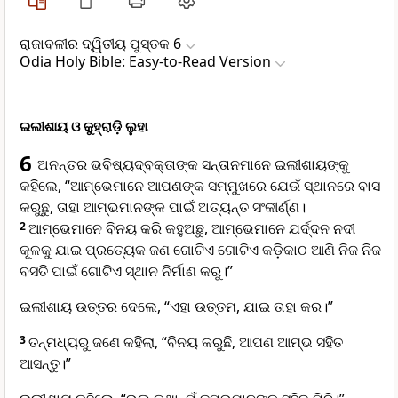
ରାଜାବଳୀର ଦ୍ୱିତୀୟ ପୁସ୍ତକ 6
Odia Holy Bible: Easy-to-Read Version
ଇଲୀଶାୟ ଓ କୁହ୍ରାଡ଼ି ଲୁହା
6
ଅନନ୍ତର ଭବିଷ୍ୟ‌ଦ୍‌ବକ୍ତାଙ୍କ ସନ୍ତାନମାନେ ଇଲୀଶାୟଙ୍କୁ
କହିଲେ, “ଆମ୍ଭେମାନେ ଆପଣଙ୍କ ସମ୍ମୁଖରେ ଯେଉଁ ସ୍ଥାନରେ ବାସ
କରୁଛୁ, ତାହା ଆମ୍ଭମାନଙ୍କ ପାଇଁ ଅତ୍ୟନ୍ତ ସଂକୀର୍ଣ୍ଣ।
2
ଆମ୍ଭେମାନେ ବିନୟ କରି କହୁଅଛୁ, ଆମ୍ଭେମାନେ ଯର୍ଦ୍ଦନ ନଦୀ
କୂଳକୁ ଯାଇ ପ୍ରତ୍ୟେକ ଜଣ ଗୋଟିଏ ଗୋଟିଏ କଡ଼ିକାଠ ଆଣି ନିଜ ନିଜ
ବସତି ପାଇଁ ଗୋଟିଏ ସ୍ଥାନ ନିର୍ମାଣ କରୁ।”
ଇଲୀଶାୟ ଉତ୍ତର ଦେଲେ, “ଏହା ଉତ୍ତମ, ଯାଇ ତାହା କର।”
3
ତନ୍ମଧ୍ୟରୁ ଜଣେ କହିଲା, “ବିନୟ କରୁଛି, ଆପଣ ଆମ୍ଭ ସହିତ
ଆସନ୍ତୁ।”