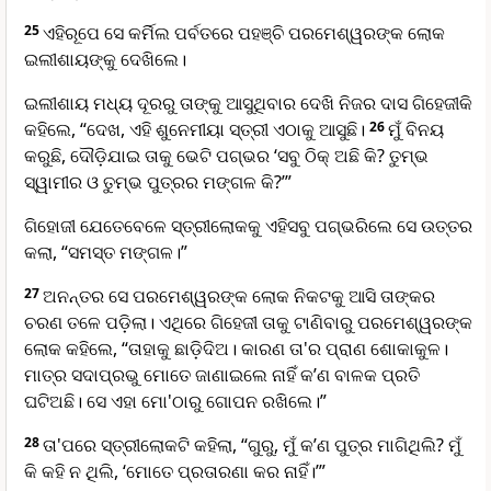
25
ଏହିରୂପେ ସେ କର୍ମିଲ ପର୍ବତରେ ପହଞ୍ଚି ପରମେଶ୍ୱରଙ୍କ ଲୋକ
ଇଲୀଶାୟଙ୍କୁ ଦେଖିଲେ।
ଇଲୀଶାୟ ମଧ୍ୟ ଦୂରରୁ ତାଙ୍କୁ ଆସୁଥିବାର ଦେଖି ନିଜର ଦାସ ଗିହେଜୀକି
କହିଲେ, “ଦେଖ, ଏହି ଶୁନେମୀୟା ସ୍ତ୍ରୀ ଏଠାକୁ ଆସୁଛି।
26
ମୁଁ ବିନୟ
କରୁଛି, ଦୌଡ଼ିଯାଇ ତାକୁ ଭେଟି ପଗ୍ଭର ‘ସବୁ ଠିକ୍ ଅଛି କି? ତୁମ୍ଭ
ସ୍ୱାମୀର ଓ ତୁମ୍ଭ ପୁତ୍ରର ମଙ୍ଗଳ କି?’”
ଗିହୋଜୀ ଯେତେବେଳେ ସ୍ତ୍ରୀଲୋକକୁ ଏହିସବୁ ପଗ୍ଭରିଲେ ସେ ଉତ୍ତର
କଲା, “ସମସ୍ତ ମଙ୍ଗଳ।”
27
ଅନନ୍ତର ସେ ପରମେଶ୍ୱରଙ୍କ ଲୋକ ନିକଟକୁ ଆସି ତାଙ୍କର
ଚରଣ ତଳେ ପଡ଼ିଲା। ଏଥିରେ ଗିହେଜୀ ତାକୁ ଟାଣିବାରୁ ପରମେଶ୍ୱରଙ୍କ
ଲୋକ କହିଲେ, “ତାହାକୁ ଛାଡ଼ିଦିଅ। କାରଣ ତା'ର ପ୍ରାଣ ଶୋକାକୁଳ।
ମାତ୍ର ସଦାପ୍ରଭୁ ମୋତେ ଜାଣାଇଲେ ନାହିଁ କ’ଣ ବାଳକ ପ୍ରତି
ଘଟିଅଛି। ସେ ଏହା ମୋ'ଠାରୁ ଗୋପନ ରଖିଲେ।”
28
ତା'ପରେ ସ୍ତ୍ରୀଲୋକଟି କହିଲା, “ଗୁରୁ, ମୁଁ କ’ଣ ପୁତ୍ର ମାଗିଥିଲି? ମୁଁ
କି କହି ନ ଥିଲି, ‘ମୋତେ ପ୍ରତାରଣା କର ନାହିଁ।’”