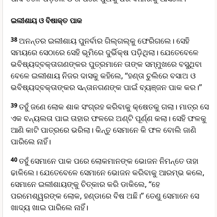
ଇଲୀଶାୟ ଓ ବିଷାକ୍ତ ପାକ
38
ଅନନ୍ତର ଇଲୀଶାୟ ପୁନର୍ବାର ଗି‌ଲ୍‌‌‌ଗ‌ଲ୍‌‌‌କୁ ଫେରିଗଲେ। ସେହି
ସମୟରେ ସେଠାରେ ସେହି ଭୂମିରେ ଦୁର୍ଭିକ୍ଷ ପଡ଼ିଥିଲା। ଯେତେବେଳେ
ଭବିଷ୍ୟ‌ଦ୍‌ବକ୍ତାଗଣଙ୍କର ପୁତ୍ରମାନେ ତାଙ୍କ ସମ୍ମୁଖରେ ବସୁଥିବା
ବେଳେ ଇଲୀଶାୟ ନିଜର ଦାସକୁ କହିଲେ, “ହଣ୍ତା ଚୁଲିରେ ବସାଅ ଓ
ଭବିଷ୍ୟ‌ଦ୍‌ବକ୍ତାଙ୍କର ସନ୍ତାନଗଣଙ୍କ ପାଇଁ ବ୍ୟଞ୍ଜନ ପାକ କର।”
39
ତହୁଁ ଜଣେ ଲୋକ ଶାକ ସଂଗ୍ରହ କରିବାକୁ କ୍ଷେତକୁ ଗଲା। ମାତ୍ର ସେ
ଏକ ବନ୍ୟଲତା ପାଇ ତାହାର ଫଳରେ ଅଣ୍ଟି ପୂର୍ଣ୍ଣ କଲା। ସେହି ଫଳକୁ
ଆଣି କାଟି ପାତ୍ରରେ ଭରିଲା। କିନ୍ତୁ ସେମାନେ କି ଫଳ ବୋଲି ଜାଣି
ପାରିଲେ ନାହିଁ।
40
ତହୁଁ ସେମାନେ ପାକ ପରେ ଲୋକମାନଙ୍କ ଭୋଜନ ନିମନ୍ତେ ତାହା
ଢାଳିଲେ। ଯେତେବେଳେ ସେମାନେ ଭୋଜନ କରିବାକୁ ଆରମ୍ଭ କଲେ,
ସେମାନେ ଇଲୀଶାୟଙ୍କୁ ଚିତ୍କାର କରି ଡାକିଲେ, “ହେ
ପରମେଶ୍ୱରଙ୍କ ଲୋକ, ହଣ୍ଡାରେ ବିଷ ଅଛି।” ତେଣୁ ସେମାନେ ସେ
ଖାଦ୍ୟ ଖାଇ ପାରିଲେ ନାହିଁ।