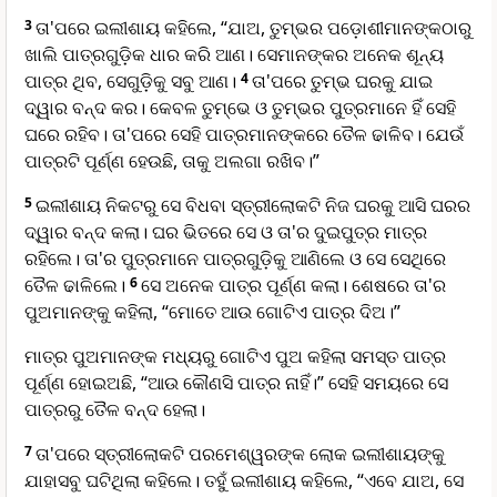
3
ତା'ପରେ ଇଲୀଶାୟ କହିଲେ, “ଯାଅ, ତୁମ୍ଭର ପଡ଼ୋଶୀମାନଙ୍କଠାରୁ
ଖାଲି ପାତ୍ରଗୁଡ଼ିକ ଧାର କରି ଆଣ। ସେମାନଙ୍କର ଅନେକ ଶୂନ୍ୟ
ପାତ୍ର ଥିବ, ସେଗୁଡ଼ିକୁ ସବୁ ଆଣ।
4
ତା'ପରେ ତୁମ୍ଭ ଘରକୁ ଯାଇ
ଦ୍ୱାର ବନ୍ଦ କର। କେବଳ ତୁମ୍ଭେ ଓ ତୁମ୍ଭର ପୁତ୍ରମାନେ ହିଁ ସେହି
ଘରେ ରହିବ। ତା'ପରେ ସେହି ପାତ୍ରମାନଙ୍କରେ ତୈଳ ଢାଳିବ। ଯେଉଁ
ପାତ୍ରଟି ପୂର୍ଣ୍ଣ ହେଉଛି, ତାକୁ ଅଲଗା ରଖିବ।”
5
ଇଲୀଶାୟ ନିକଟରୁ ସେ ବିଧବା ସ୍ତ୍ରୀଲୋକଟି ନିଜ ଘରକୁ ଆସି ଘରର
ଦ୍ୱାର ବନ୍ଦ କଲା। ଘର ଭିତରେ ସେ ଓ ତା'ର ଦୁଇପୁତ୍ର ମାତ୍ର
ରହିଲେ। ତା'ର ପୁତ୍ରମାନେ ପାତ୍ରଗୁଡ଼ିକୁ ଆଣିଲେ ଓ ସେ ସେଥିରେ
ତୈଳ ଢାଳିଲେ।
6
ସେ ଅନେକ ପାତ୍ର ପୂର୍ଣ୍ଣ କଲା। ଶେଷରେ ତା'ର
ପୁଅମାନଙ୍କୁ କହିଲା, “ମୋତେ ଆଉ ଗୋଟିଏ ପାତ୍ର ଦିଅ।”
ମାତ୍ର ପୁଅମାନଙ୍କ ମଧ୍ୟରୁ ଗୋଟିଏ ପୁଅ କହିଲା ସମସ୍ତ ପାତ୍ର
ପୂର୍ଣ୍ଣ ହୋଇଅଛି, “ଆଉ କୌଣସି ପାତ୍ର ନାହିଁ।” ସେହି ସମୟରେ ସେ
ପାତ୍ରରୁ ତୈଳ ବନ୍ଦ ହେଲା।
7
ତା'ପରେ ସ୍ତ୍ରୀଲୋକଟି ପରମେଶ୍ୱରଙ୍କ ଲୋକ ଇଲୀଶାୟଙ୍କୁ
ଯାହାସବୁ ଘଟିଥିଲା କହିଲେ। ତହୁଁ ଇଲୀଶାୟ କହିଲେ, “ଏବେ ଯାଅ, ସେ