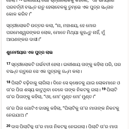
ହେଲା।
ଇଲୀଶାୟ ସେହି ସ୍ତ୍ରୀଲୋକକୁ କହିଲେ, “ଏହି ସମୟରେ
ପରବର୍ତ୍ତୀ ବସନ୍ତ ଋତୁ ହେଲାବେଳକୁ ତୁମ୍ଭେ ଏକ ପୁତ୍ର ସନ୍ତାନ
କୋଳ କରିବ।”
ସ୍ତ୍ରୀଲୋକଟି ଉତ୍ତର କଲା, “ନା, ମହାଶୟ, ହେ ମୋର
ପରମେଶ୍ୱରଙ୍କର ଲୋକ, ମୋତେ ମିଥ୍ୟା କୁହନ୍ତୁ ନାହିଁ, ମୁଁ
ଆପଣଙ୍କର ଦାସୀ।”
ଶୁନେମୀୟାର ଏକ ପୁତ୍ର ଲାଭ
17
ସ୍ତ୍ରୀଲୋକଟି ଗର୍ଭବତୀ ହେଲା। ଇଲୀଶାୟ ତାଙ୍କୁ କହିଲା ପରି, ପର
ବସନ୍ତ ଋତୁରେ ସେ ଏକ ପୁତ୍ରକୁ ଜନ୍ମ କଲା।
18
ପିଲାଟି ବଢ଼ିବାକୁ ଲାଗିଲା। ଦିନେ ସେ କ୍ଷେତକୁ ଯାଇ ଲୋକମାନେ ଓ
ତା'ର ପିତା ଶସ୍ୟ କାଟୁଥିବା ବେଳେ ତାଙ୍କ ନିକଟକୁ ଗଲା।
19
ପିଲାଟି
ତା'ର ପିତାଙ୍କୁ କହିଲା, “ଓଃ, ମୋ’ ମୁଣ୍ତ ମୋ’ ମୁଣ୍ତ।”
ତା'ର ପିତା ଗୋଟିଏ ଦାସକୁ କହିଲା, “ପିଲାଟିକୁ ତା'ର ମାତାଙ୍କ ନିକଟକୁ
ନେଇଯାଅ।”
20
ଦାସ ପିଲାଟିକୁ ତା'ର ମାତା ନିକଟକୁ ନେଇଗଲା। ପିଲାଟି ତା'ର ମାତା