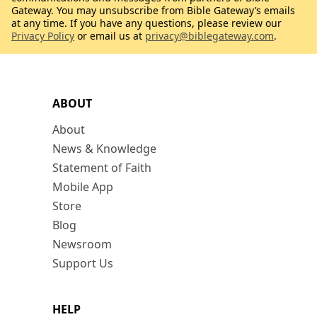
Gateway. You may unsubscribe from Bible Gateway’s emails
at any time. If you have any questions, please review our
Privacy Policy
or email us at
privacy@biblegateway.com
.
ABOUT
About
News & Knowledge
Statement of Faith
Mobile App
Store
Blog
Newsroom
Support Us
HELP