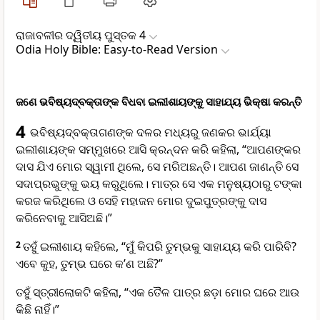
ରାଜାବଳୀର ଦ୍ୱିତୀୟ ପୁସ୍ତକ 4
Odia Holy Bible: Easy-to-Read Version
ଜଣେ ଭବିଷ୍ୟ‌ଦ୍‌ବକ୍ତାଙ୍କ ବିଧବା ଇଲୀଶାୟଙ୍କୁ ସାହାଯ୍ୟ ଭିକ୍ଷା କରନ୍ତି
4
ଭବିଷ୍ୟ‌ଦ୍‌ବକ୍ତାଗଣଙ୍କ ଦଳର ମଧ୍ୟରୁ ଜଣକର ଭାର୍ଯ୍ୟା
ଇଲୀଶାୟଙ୍କ ସମ୍ମୁଖରେ ଆସି କ୍ରନ୍ଦନ କରି କହିଲା, “ଆପଣଙ୍କର
ଦାସ ଯିଏ ମୋର ସ୍ୱାମୀ ଥିଲେ, ସେ ମରିଅଛନ୍ତି। ଆପଣ ଜାଣନ୍ତି ସେ
ସଦାପ୍ରଭୁଙ୍କୁ ଭୟ କରୁଥିଲେ। ମାତ୍ର ସେ ଏକ ମନୁଷ୍ୟଠାରୁ ଟଙ୍କା
କରଜ କରିଥିଲେ ଓ ସେହି ମହାଜନ ମୋର ଦୁଇପୁତ୍ରଙ୍କୁ ଦାସ
କରିନେବାକୁ ଆସିଅଛି।”
2
ତହୁଁ ଇଲୀଶାୟ କହିଲେ, “ମୁଁ କିପରି ତୁମ୍ଭକୁ ସାହାଯ୍ୟ କରି ପାରିବି?
ଏବେ କୁହ, ତୁମ୍ଭ ଘରେ କ’ଣ ଅଛି?”
ତହୁଁ ସ୍ତ୍ରୀଲୋକଟି କହିଲା, “ଏକ ତୈଳ ପାତ୍ର ଛଡ଼ା ମୋର ଘରେ ଆଉ
କିଛି ନାହିଁ।”