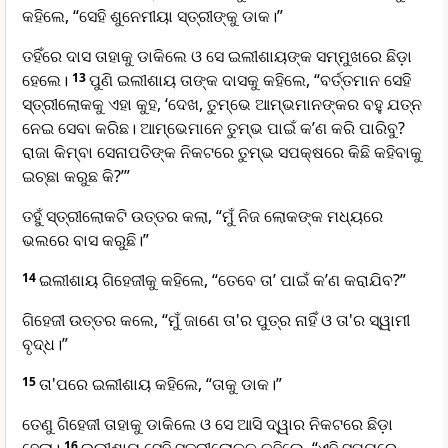
କହିଲେ, “ସେହି ଶୁନେମୀୟା ସ୍ତ୍ରୀଙ୍କୁ ଡାକ।”
ତହିଁରେ ଦାସ ତାହାକୁ ଡାକିଲେ ଓ ସେ ଇଲୀଶାୟଙ୍କ ସମ୍ମୁଖରେ ଛିଡ଼ା
ହେଲେ।
13
ପୁଣି ଇଲୀଶାୟ ତାଙ୍କ ଦାସକୁ କହିଲେ, “ବର୍ତ୍ତମାନ ସେହି
ସ୍ତ୍ରୀଲୋକକୁ ଏହା କୁହ, ‘ଦେଖ, ତୁମ୍ଭେ ଆମ୍ଭମାନଙ୍କର ବହୁ ଯତ୍ନ
ନେଇ ସେବା କରିଛ। ଆମ୍ଭେମାନେ ତୁମ୍ଭ ପାଇଁ କ’ଣ କରି ପାରିବୁ?
ରାଜା କିମ୍ବା ସେନାପତିଙ୍କ ନିକଟରେ ତୁମ୍ଭ ସପକ୍ଷରେ କିଛି କହିବାକୁ
ଇଚ୍ଛା କରୁଛ କି?’”
ତହୁଁ ସ୍ତ୍ରୀଲୋକଟି ଉତ୍ତର କଲା, “ମୁଁ ନିଜ ଲୋକଙ୍କ ମଧ୍ୟରେ
ଭଲରେ ବାସ କରୁଛି।”
14
ଇଲୀଶାୟ ଗିହେଜୀକୁ କହିଲେ, “ତେବେ ତା’ ପାଇଁ କ’ଣ କରାଯିବ?”
ଗିହେଜୀ ଉତ୍ତର କଲେ, “ମୁଁ ଜାଣେ ତା'ର ପୁତ୍ର ନାହିଁ ଓ ତା'ର ସ୍ୱାମୀ
ବୃଦ୍ଧ।”
15
ତା'ପରେ ଇଲୀଶାୟ କହିଲେ, “ତାକୁ ଡାକ।”
ତେଣୁ ଗିହେଜୀ ତାହାକୁ ଡାକିଲେ ଓ ସେ ଆସି ଦ୍ୱାର ନିକଟରେ ଛିଡ଼ା
16