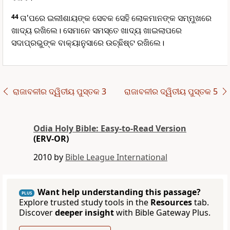
44
ତା'ପରେ ଇଲୀଶାୟଙ୍କ ସେବକ ସେହି ଲୋକମାନଙ୍କ ସମ୍ମୁଖରେ
ଖାଦ୍ୟ ରଖିଲେ। ସେମାନେ ସମସ୍ତେ ଖାଦ୍ୟ ଖାଇଲାପରେ
ସଦାପ୍ରଭୁଙ୍କ ବାକ୍ୟାନୁସାରେ ଉଚ୍ଛିଷ୍ଟ ରଖିଲେ।
ରାଜାବଳୀର ଦ୍ୱିତୀୟ ପୁସ୍ତକ 3
ରାଜାବଳୀର ଦ୍ୱିତୀୟ ପୁସ୍ତକ 5
Odia Holy Bible: Easy-to-Read Version
(ERV-OR)
2010 by
Bible League International
Want help understanding this passage?
PLUS
Explore trusted study tools in the
Resources
tab.
Discover
deeper insight
with Bible Gateway Plus.