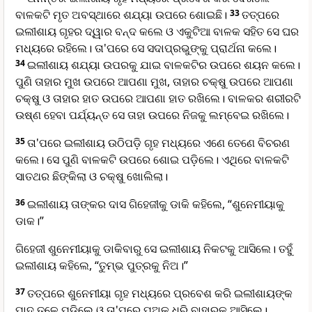
ବାଳକଟି ମୃତ ଅବସ୍ଥାରେ ଶଯ୍ୟା ଉପରେ ଶୋଇଛି।
33
ତତ୍ପରେ
ଇଲୀଶାୟ ଗୃହର ଦ୍ୱାର ବନ୍ଦ କଲେ ଓ ଏକୁଟିଆ ବାଳକ ସହିତ ସେ ଘର
ମଧ୍ୟରେ ରହିଲେ। ତା'ପରେ ସେ ସଦାପ୍ରଭୁଙ୍କୁ ପ୍ରାର୍ଥନା କଲେ।
34
ଇଲୀଶାୟ ଶଯ୍ୟା ଉପରକୁ ଯାଇ ବାଳକଟିର ଉପରେ ଶୟନ କଲେ।
ପୁଣି ତାହାର ମୁଖ ଉପରେ ଆପଣା ମୁଖ, ତାହାର ଚକ୍ଷୁ ଉପରେ ଆପଣା
ଚକ୍ଷୁ ଓ ତାହାର ହାତ ଉପରେ ଆପଣା ହାତ ରଖିଲେ। ବାଳକର ଶରୀରଟି
ଉଷ୍ଣ ହେବା ପର୍ଯ୍ୟନ୍ତ ସେ ତାହା ଉପରେ ନିଜକୁ ଲମ୍ବେଇ ରଖିଲେ।
35
ତା'ପରେ ଇଲୀଶାୟ ଉଠିପଡ଼ି ଗୃହ ମଧ୍ୟରେ ଏଣେ ତେଣେ ବିଚରଣ
କଲେ। ସେ ପୁଣି ବାଳକଟି ଉପରେ ଶୋଇ ପଡ଼ିଲେ। ଏଥିରେ ବାଳକଟି
ସାତଥର ଛିଙ୍କିଲା ଓ ଚକ୍ଷୁ ଖୋଲିଲା।
36
ଇଲୀଶାୟ ତାଙ୍କର ଦାସ ଗିହେଜୀକୁ ଡାକି କହିଲେ, “ଶୁନେମୀୟାକୁ
ଡାକ।”
ଗିହେଜୀ ଶୁନେମୀୟାକୁ ଡାକିବାରୁ ସେ ଇଲୀଶାୟ ନିକଟକୁ ଆସିଲେ। ତହୁଁ
ଇଲୀଶାୟ କହିଲେ, “ତୁମ୍ଭ ପୁତ୍ରକୁ ନିଅ।”
37
ତତ୍ପରେ ଶୁନେମୀୟା ଗୃହ ମଧ୍ୟରେ ପ୍ରବେଶ କରି ଇଲୀଶାୟଙ୍କ
ପାଦ ତଳେ ପଡ଼ିଲେ ଓ ତା'ପରେ ପୁଅକୁ ଧରି ବାହାରକୁ ଆସିଲେ।