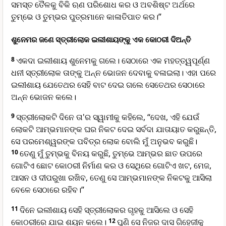
ସମସ୍ତ ତୈଳକୁ ବିକି ଋଣ ପରିଶୋଧ କର ଓ ଅବଶିଷ୍ଟ ଅର୍ଥରେ
ତୁମ୍ଭେ ଓ ତୁମ୍ଭର ପୁତ୍ରମାନେ କାଳାତିପାତ କର।”
ଶୁନେମର ଜଣେ ସ୍ତ୍ରୀଲୋକ ଇଲୀଶାୟଙ୍କୁ ଏକ କୋଠରୀ ଦିଅନ୍ତି
8
ଏକଦା ଇଲୀଶାୟ ଶୁନେମକୁ ଗଲେ। ସେଠାରେ ଏକ ମହତ୍ତ୍ୱପୂର୍ଣ୍ଣ
ଧନୀ ସ୍ତ୍ରୀଲୋକ ତାଙ୍କୁ ଅନ୍ନ ଭୋଜନ ଦେବାକୁ ବଳାଇଲା। ଏହା ପରେ
ଇଲୀଶାୟ ଯେତେଥର ସେହି ବାଟ ଦେଇ ଗଲେ ସେତେଥର ସେଠାରେ
ଅନ୍ନ ଭୋଜନ କଲେ।
9
ସ୍ତ୍ରୀଲୋକଟି ଦିନେ ତା'ର ସ୍ୱାମୀକୁ କହିଲେ, “ଦେଖ, ଏହି ଯେଉଁ
ଲୋକଟି ଆମ୍ଭମାନଙ୍କ ଘର ନିକଟ ଦେଇ ସର୍ବଦା ଯାତାୟାତ କରୁଛନ୍ତି,
ସେ ପରମେଶ୍ୱରଙ୍କ ପବିତ୍ର ଲୋକ ବୋଲି ମୁଁ ଅନୁଭବ କରୁଛି।
10
ତେଣୁ ମୁଁ ତୁମ୍ଭକୁ ବିନୟ କରୁଛି, ତୁମ୍ଭେ ଆମ୍ଭର ଛାତ ଉପରେ
ଗୋଟିଏ ଛୋଟ କୋଠରୀ ନିର୍ମାଣ କର ଓ ସେଥିରେ ଗୋଟିଏ ଖଟ, ମେଜ,
ଆସନ ଓ ଦୀପରୁଖା ରଖିବ, ତେଣୁ ସେ ଆମ୍ଭମାନଙ୍କ ନିକଟକୁ ଆସିଲା
ବେଳେ ସେଠାରେ ରହିବ।”
11
ଦିନେ ଇଲୀଶାୟ ସେହି ସ୍ତ୍ରୀଲୋକର ଗୃହକୁ ଆସିଲେ ଓ ସେହି
କୋଠରୀରେ ଯାଇ ଶୟନ କଲେ।
12
ପୁଣି ସେ ନିଜର ଦାସ ଗିହେଜୀକୁ