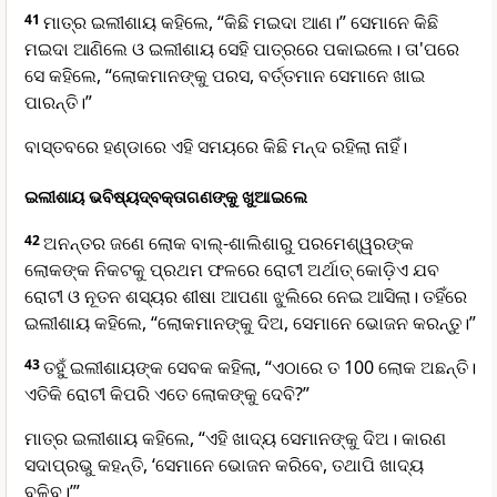
41
ମାତ୍ର ଇଲୀଶାୟ କହିଲେ, “କିଛି ମଇଦା ଆଣ।” ସେମାନେ କିଛି
ମଇଦା ଆଣିଲେ ଓ ଇଲୀଶାୟ ସେହି ପାତ୍ରରେ ପକାଇଲେ। ତା'ପରେ
ସେ କହିଲେ, “ଲୋକମାନଙ୍କୁ ପରସ, ବର୍ତ୍ତମାନ ସେମାନେ ଖାଇ
ପାରନ୍ତି।”
ବାସ୍ତବରେ ହଣ୍ଡାରେ ଏହି ସମୟରେ କିଛି ମନ୍ଦ ରହିଲା ନାହିଁ।
ଇଲୀଶାୟ ଭବିଷ୍ୟ‌ଦ୍‌ବକ୍ତାଗଣଙ୍କୁ ଖୁଆଇଲେ
42
ଅନନ୍ତର ଜଣେ ଲୋକ ବାଲ୍-ଶାଲିଶାରୁ ପରମେଶ୍ୱରଙ୍କ
ଲୋକଙ୍କ ନିକଟକୁ ପ୍ରଥମ ଫଳରେ ରୋଟୀ ଅର୍ଥାତ୍ କୋଡ଼ିଏ ଯବ
ରୋଟୀ ଓ ନୂତନ ଶସ୍ୟର ଶୀଷା ଆପଣା ଝୁଲିରେ ନେଇ ଆସିଲା। ତହିଁରେ
ଇଲୀଶାୟ କହିଲେ, “ଲୋକମାନଙ୍କୁ ଦିଅ, ସେମାନେ ଭୋଜନ କରନ୍ତୁ।”
43
ତହୁଁ ଇଲୀଶାୟଙ୍କ ସେବକ କହିଲା, “ଏଠାରେ ତ 100 ଲୋକ ଅଛନ୍ତି।
ଏତିକି ରୋଟୀ କିପରି ଏତେ ଲୋକଙ୍କୁ ଦେବି?”
ମାତ୍ର ଇଲୀଶାୟ କହିଲେ, “ଏହି ଖାଦ୍ୟ ସେମାନଙ୍କୁ ଦିଅ। କାରଣ
ସଦାପ୍ରଭୁ କହନ୍ତି, ‘ସେମାନେ ଭୋଜନ କରିବେ, ତଥାପି ଖାଦ୍ୟ
ବଳିବ।’”