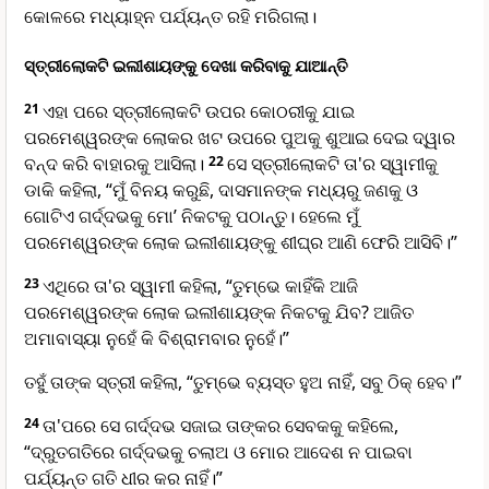
କୋଳରେ ମଧ୍ୟାହ୍ନ ପର୍ଯ୍ୟନ୍ତ ରହି ମରିଗଲା।
ସ୍ତ୍ରୀଲୋକଟି ଇଲୀଶାୟଙ୍କୁ ଦେଖା କରିବାକୁ ଯାଆନ୍ତି
21
ଏହା ପରେ ସ୍ତ୍ରୀଲୋକଟି ଉପର କୋଠରୀକୁ ଯାଇ
ପରମେଶ୍ୱରଙ୍କ ଲୋକର ଖଟ ଉପରେ ପୁଅକୁ ଶୁଆଇ ଦେଇ ଦ୍ୱାର
ବନ୍ଦ କରି ବାହାରକୁ ଆସିଲା।
22
ସେ ସ୍ତ୍ରୀଲୋକଟି ତା'ର ସ୍ୱାମୀକୁ
ଡାକି କହିଲା, “ମୁଁ ବିନୟ କରୁଛି, ଦାସମାନଙ୍କ ମଧ୍ୟରୁ ଜଣକୁ ଓ
ଗୋଟିଏ ଗର୍ଦ୍ଦଭକୁ ମୋ’ ନିକଟକୁ ପଠାନ୍ତୁ। ହେଲେ ମୁଁ
ପରମେଶ୍ୱରଙ୍କ ଲୋକ ଇଲୀଶାୟଙ୍କୁ ଶୀଘ୍ର ଆଣି ଫେରି ଆସିବି।”
23
ଏଥିରେ ତା'ର ସ୍ୱାମୀ କହିଲା, “ତୁମ୍ଭେ କାହିଁକି ଆଜି
ପରମେଶ୍ୱରଙ୍କ ଲୋକ ଇଲୀଶାୟଙ୍କ ନିକଟକୁ ଯିବ? ଆଜିତ
ଅମାବାସ୍ୟା ନୁହେଁ କି ବିଶ୍ରାମବାର ନୁହେଁ।”
ତହୁଁ ତାଙ୍କ ସ୍ତ୍ରୀ କହିଲା, “ତୁମ୍ଭେ ବ୍ୟସ୍ତ ହୁଅ ନାହିଁ, ସବୁ ଠିକ୍ ହେବ।”
24
ତା'ପରେ ସେ ଗର୍ଦ୍ଦଭ ସଜାଇ ତାଙ୍କର ସେବକକୁ କହିଲେ,
“ଦ୍ରୁତଗତିରେ ଗର୍ଦ୍ଦଭକୁ ଚଲାଅ ଓ ମୋର ଆଦେଶ ନ ପାଇବା
ପର୍ଯ୍ୟନ୍ତ ଗତି ଧୀର କର ନାହିଁ।”