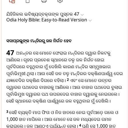
ଯିହିଜିକଲ ଭବିଷ୍ୟ‌ଦ୍‌ବକ୍ତାଙ୍କ ପୁସ୍ତକ 47
Odia Holy Bible: Easy-to-Read Version
ସଦାପ୍ରଭୁଙ୍କ ମନ୍ଦିରରୁ ଜଳ ନିର୍ଗତ ହେବ
47
ଅନନ୍ତର ସେ ମୋତେ ଫେରାଇ ମନ୍ଦିରର ଦ୍ୱାର ନିକଟକୁ
ଆଣିଲେ। ଗୃହର ପ୍ରବେଶ ସ୍ଥାନରେ ତଳୁ ଜଳ ନିର୍ଗତ ହୋଇ
ପୂର୍ବଦିଗରେ ବହୁଥିବାର ମୁଁ ଦେଖିଲି କାରଣ ମନ୍ଦିର ସମ୍ମୁଖଭାଗ
ପୂର୍ବାଭିମୂଖୀ ଥିଲା। ଆଉ ସେହି ଜଳ ତଳୁ ମନ୍ଦିରର ଦକ୍ଷିଣପାର୍ଶ୍ୱ ଦେଇ
ଯଜ୍ଞବେଦିର ଦକ୍ଷିଣ ଦିଗରେ ବହିଲା।
2
ଏବଂ ସେ ମୋତେ ଉତ୍ତର
ଦ୍ୱାରର ପଥଦେଇ ବାହାରକୁ ଆଣିଲେ। ଆଉ ବାହାର ପଥଦେଇ ବୁଲାଇ
ପୂର୍ବାଭିମୁଖ ଦ୍ୱାରର ପଥ ଉପରଦେଇ ବାହାର ଦ୍ୱାରକୁ ନେଇଗଲେ।
ସେହି ସ୍ଥାନରେ ଦକ୍ଷିଣ ପାର୍ଶ୍ୱରେ ଜଳ ବହୁଥିବାର ମୁଁ ଦେଖିଲି।
3
ସେହି ବ୍ୟକ୍ତି ମାପ ଫିତା ଓ ନିଜ ହାତରେ ନେଇ ପୂର୍ବଆଡ଼େ ଗଲେ ଓ
1,000 ହାତ ମାପିଲେ। ଆଉ ମୋତେ ସେ ଜଳ ମଧ୍ୟଦେଇ ଗମନ
କରାଇଲେ। ଜଳ ଆଣ୍ଠୁଏ ପର୍ଯ୍ୟନ୍ତ ହେଲା।
4
ପୁଣି ସେ 1,000 ହାତ