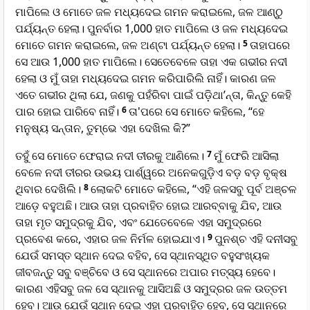
ମାପିଲେ ଓ ମୋତେ ଜଳ ମଧ୍ୟଦେଇ ଗମନ କରାଇଲେ, ଜଳ ଆଣ୍ଠୁ
ପର୍ଯ୍ୟନ୍ତ ହେଲା। ପୁନର୍ବାର 1,000 ହାତ ମାପିଲେ ଓ ଜଳ ମଧ୍ୟଦେଇ
ମୋତେ ଗମନ କରାଇଲେ, ଜଳ ଅଣ୍ଟା ପର୍ଯ୍ୟନ୍ତ ହେଲା।
5
ତାହାପରେ
ସେ ଆଉ 1,000 ହାତ ମାପିଲେ। ସେତେବେଳେ ତାହା ଏକ ଗଭୀର ନଦୀ
ହେଲା ଓ ମୁଁ ତାହା ମଧ୍ୟଦେଇ ଗମନ କରିପାରିଲି ନାହିଁ। କାରଣ ଜଳ
ଏତେ ଗଭୀର ଥିଲା ଯେ, ଜଣକୁ ପହଁରିବା ପାଇଁ ପଡ଼ିଥା’ନ୍ତା, କିନ୍ତୁ କେହି
ପାର ହୋଇ ପାରିବେ ନାହିଁ।
6
ତା'ପରେ ସେ ମୋତେ କହିଲେ, “ହେ
ମନୁଷ୍ୟ ସନ୍ତାନ, ତୁମ୍ଭେ ଏହା ଦେଖିଲ କି?”
ତହୁଁ ସେ ମୋତେ ଫେରାଇ ନଦୀ ତୀରକୁ ଆଣିଲେ।
7
ମୁଁ ଫେରି ଆସିଲା
ବେଳେ ନଦୀ ତୀରର ଉଭୟ ପାର୍ଶ୍ୱରେ ଅନେକଗୁଡ଼ିଏ ବଡ଼ ବଡ଼ ବୃକ୍ଷ
ଥିବାର ଦେଖିଲି।
8
ଲୋକଟି ମୋତେ କହିଲେ, “ଏହି ଜଳସବୁ ପୂର୍ବ ଅଞ୍ଚଳ
ଆଡ଼େ ବହୁଅଛି। ଆଉ ତାହା ପ୍ରବାହିତ ହୋଇ ଆରବ୍ବାକୁ ଯିବ, ଆଉ
ତାହା ମୃତ ସମୁଦ୍ରକୁ ଯିବ, ଏବଂ ଯେତେବେଳେ ଏହା ସମୁଦ୍ରରେ
ପ୍ରବେଶ କରେ, ଏହାର ଜଳ ନିର୍ମଳ ହୋଇଯାଏ।
9
ପୁନଶ୍ଚ ଏହି ଦନୀସବୁ
ଯେଉଁ ସମସ୍ତ ସ୍ଥାନ ଦେଇ ବହିବ, ସେ ସ୍ଥାନସ୍ଥିତ ବହୁସଂଖ୍ୟକ
ଜୀବଜନ୍ତୁ ସବୁ ବଞ୍ଚିବେ ଓ ସେ ସ୍ଥାନରେ ଅପାର ମତ୍ସ୍ୟ ହେବେ।
କାରଣ ଏହିସବୁ ଜଳ ସେ ସ୍ଥାନକୁ ଆସିଅଛି ଓ ସମୁଦ୍ରର ଜଳ ଉତ୍ତମ
ହେବ। ଆଉ ଯେଉଁ ସ୍ଥାନ ଦେଇ ଏହା ପ୍ରବାହିତ ହେବ, ସେ ସ୍ଥାନରେ