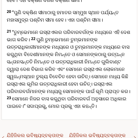
ହେବ। ଏହା ଦକ୍ଷିଣ ଦିଗର ଦକ୍ଷିଣ ସୀମା।
20
“ପୁଣି ଦକ୍ଷିଣ ସୀମାଠାରୁ ହମାତର ସମ୍ମୁଖ ସ୍ଥାନ ପର୍ଯ୍ୟନ୍ତ
ମହାସମୁଦ୍ର ପଶ୍ଚିମ ସୀମା ହେବ। ଏହା ପଶ୍ଚିମ ସୀମା।
21
“ତୁମ୍ଭେମାନେ ଇସ୍ରାଏଲର ପରିବାରବର୍ଗଙ୍କ ମଧ୍ୟରେ ଏହି ଦେଶ
ଭାଗ କରିବ।
22
ପୁଣି ତୁମ୍ଭେମାନେ ତୁମ୍ଭମାନଙ୍କ
ଉତ୍ତରାଧିକାରୀମାନଙ୍କ ମଧ୍ୟରେ ଓ ତୁମ୍ଭମାନଙ୍କ ମଧ୍ୟରେ ବାସ
କରୁଥିବା ବିଦେଶୀମାନଙ୍କ ନିମନ୍ତେ ଓ ସେମାନଙ୍କଠାରୁ ଉତ୍ପନ୍ନ
ସନ୍ତାନସନ୍ତତି ନିମନ୍ତେ ଓ ଉତ୍ତରାଧିକାରୀ ନିମନ୍ତେ ଗୁଲିବାଣ୍ଟ
ଦ୍ୱାରା ଦେଶ ବିଭାଗ କରିବ ଏବଂ ସେମାନେ ଇସ୍ରାଏଲ ଲୋକମାନେ
ସ୍ୱଜନ୍ମସ୍ଥାନ ତୁଲ୍ୟ ବିବେଚିତ ହେବା ଉଚିତ୍। ସେମାନେ ମଧ୍ୟ କିଛି
ଇସ୍ରାଏଲ ଭୂମିର ଉତ୍ତରାଧିକାରୀ ହେବା ଉଚିତ୍। ଇସ୍ରାଏଲ
ପରିବାରବର୍ଗମାନଙ୍କ ମଧ୍ୟରୁ ସେମାନଙ୍କ ପାଇଁ ଭୂମି ପ୍ରାପ୍ତ କର।
23
ସେମାନେ ନିଜର ବାସ କରୁଥିବା ପରିବାରବର୍ଗ ଅନୁସାରେ ଅଧିକାର
ପାଇବେ।” ସଦାପ୍ରଭୁ, ମୋର ପ୍ରଭୁ ଏହା କହନ୍ତି।
ଯିହିଜିକଲ ଭବିଷ୍ୟ‌ଦ୍‌ବକ୍ତାଙ୍କ
ଯିହିଜିକଲ ଭବିଷ୍ୟ‌ଦ୍‌ବକ୍ତାଙ୍କ