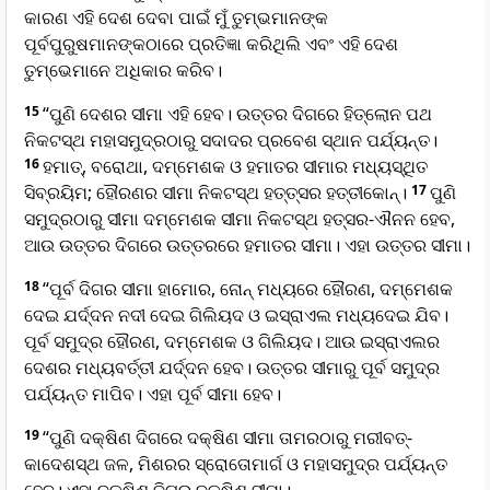
କାରଣ ଏହି ଦେଶ ଦେବା ପାଇଁ ମୁଁ ତୁମ୍ଭମାନଙ୍କ
ପୂର୍ବପୁରୁଷମାନଙ୍କଠାରେ ପ୍ରତିଜ୍ଞା କରିଥିଲି ଏବଂ ଏହି ଦେଶ
ତୁମ୍ଭେମାନେ ଅଧିକାର କରିବ।
15
“ପୁଣି ଦେଶର ସୀମା ଏହି ହେବ। ଉତ୍ତର ଦିଗରେ ହି‌ତ୍‌ଲୋନ ପଥ
ନିକଟସ୍ଥ ମହାସମୁଦ୍ରଠାରୁ ସଦାଦର ପ୍ରବେଶ ସ୍ଥାନ ପର୍ଯ୍ୟନ୍ତ।
16
ହମାତ୍, ବରୋଥା, ଦମ୍ମେଶକ ଓ ହମାତର ସୀମାର ମଧ୍ୟସ୍ଥିତ
ସିବ୍ରୟିମ; ହୌରଣର ସୀମା ନିକଟସ୍ଥ ହ‌‌ତ୍‌‌ତ୍ସର ହତ୍ତୀକୋନ୍।
17
ପୁଣି
ସମୁଦ୍ରଠାରୁ ସୀମା ଦମ୍ମେଶକ ସୀମା ନିକଟସ୍ଥ ହ‌‌ତ୍‌‌ସର-ଐନନ ହେବ,
ଆଉ ଉତ୍ତର ଦିଗରେ ଉତ୍ତରରେ ହମାତର ସୀମା। ଏହା ଉତ୍ତର ସୀମା।
18
“ପୂର୍ବ ଦିଗର ସୀମା ହାମୋର, ନୋନ୍ ମଧ୍ୟରେ ହୌରଣ, ଦମ୍ମେଶକ
ଦେଇ ଯର୍ଦ୍ଦନ ନଦୀ ଦେଇ ଗିଲିୟଦ ଓ ଇସ୍ରାଏଲ ମଧ୍ୟଦେଇ ଯିବ।
ପୂର୍ବ ସମୁଦ୍ର ହୌରଣ, ଦମ୍ମେଶକ ଓ ଗିଲିୟଦ। ଆଉ ଇସ୍ରାଏଲର
ଦେଶର ମଧ୍ୟବର୍ତ୍ତୀ ଯର୍ଦ୍ଦନ ହେବ। ଉତ୍ତର ସୀମାରୁ ପୂର୍ବ ସମୁଦ୍ର
ପର୍ଯ୍ୟନ୍ତ ମାପିବ। ଏହା ପୂର୍ବ ସୀମା ହେବ।
19
“ପୁଣି ଦକ୍ଷିଣ ଦିଗରେ ଦକ୍ଷିଣ ସୀମା ତାମରଠାରୁ ମରୀବତ୍-
କାଦେଶସ୍ଥ ଜଳ, ମିଶରର ସ୍ରୋତୋମାର୍ଗ ଓ ମହାସମୁଦ୍ର ପର୍ଯ୍ୟନ୍ତ