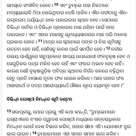
ସମସ୍ତେ ସଂଜୀବିତ ହେବେ।
10
ଏବଂ ତୁମ୍ଭେ ତାହା ନିକଟରେ
ମତ୍ସ୍ୟଧରାଳି ଠିଆ ହୋଇଥିବାର ଦେଖି ପାରିବ। ଐନ-ଗଦୀଠାରୁ ଐନ-
ଇଗ୍ଳଇମ୍ ପର୍ଯ୍ୟନ୍ତ ଜାଲ ପକାଇବାର ସ୍ଥାନ ହେବ। ସେଠାରେ
ବିଭିନ୍ନ ଜାତିର ଓ ବିଭିନ୍ନ ପ୍ରକାରର ମାଛ ଧରିବା ପାଇଁ ଜାଲ
ପକାଇବେ। ଏବଂ ଏହାର ମାଛସବୁ ଭୂମଧ୍ୟସାଗରର ମାଛ ପରି ଅନେକ
ପ୍ରକାର ହେବେ।
11
ମାତ୍ର ସେ ସ୍ଥାନରେ ପଙ୍କ ଓ ଝିଲ ଭୂମିସବୁ
ଉତ୍ତମ ହେବ ନାହିଁ, ସେହିସବୁ ଲବଣ ପାଇଁ ସମର୍ପିତ ହେବ।
12
ନଦୀର
ଉଭୟ ପାର୍ଶ୍ୱରେ ସବୁପ୍ରକାର ଖାଦ୍ୟ ଉପଯୋଗୀ ଫଳବୃକ୍ଷ ହେବ ଓ
ସେଗୁଡ଼ିକର ପତ୍ର ମଳିନ ହେବ ନାହିଁ ଏବଂ ଫଳର ଅଭାବ ହେବ ନାହିଁ।
କାରଣ ସେହି ବୃକ୍ଷଗୁଡ଼ିକ ପବିତ୍ର ସ୍ଥାନର ନିର୍ଗତ ଜଳରେ ବଢ଼ିଥିବା
ହେତୁ ପ୍ରତି ମାସରେ ନୂତନ ଫଳ ଧାରଣ କରିବେ। ଆଉ ତାହାର ଫଳ
ଆହାରାର୍ଥେ ଓ ପତ୍ର ଆରୋଗ୍ୟାର୍ଥେ ଔଷଧ ରୂପେ ବ୍ୟବହୃତ ହେବ।”
ବିଭିନ୍ନ ଗୋଷ୍ଠୀ ନିମନ୍ତେ ଭୂମି ବଣ୍ଟନ
13
ସଦାପ୍ରଭୁ, ମୋର ପ୍ରଭୁ ଏହି କଥା କହନ୍ତି, “ତୁମ୍ଭେମାନେ
ଇସ୍ରାଏଲର ବଂଶର ଦ୍ୱାଦଶ ଗୋଷ୍ଠୀ ମଧ୍ୟରେ ଉତ୍ତରାଧିକାର
ନିମନ୍ତେ ଯେଉଁ ଦେଶ ବିଭାଗ କରିବ, ତାହାର ସୀମା ଏହି। ଯୋଷେଫ ଦୁଇ
ଭାଗ ପାଇବ।
14
ତୁମ୍ଭେମାନେ ଏହା ସମାନ ସମାନ ଭାଗ କରିବ।