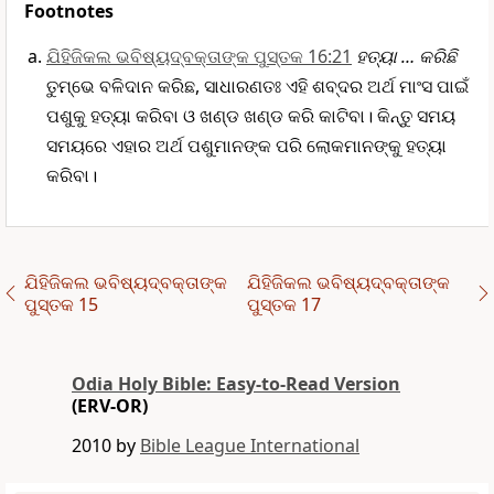
Footnotes
ଯିହିଜିକଲ ଭବିଷ୍ୟ‌ଦ୍‌ବକ୍ତାଙ୍କ ପୁସ୍ତକ 16:21
ହତ୍ୟା … କରିଛି
ତୁମ୍ଭେ ବଳିଦାନ କରିଛ, ସାଧାରଣତଃ ଏହି ଶବ୍ଦର ଅର୍ଥ ମାଂସ ପାଇଁ
ପଶୁକୁ ହତ୍ୟା କରିବା ଓ ଖଣ୍ଡ ଖଣ୍ଡ କରି କାଟିବା। କିନ୍ତୁ ସମୟ
ସମୟରେ ଏହାର ଅର୍ଥ ପଶୁମାନଙ୍କ ପରି ଲୋକମାନଙ୍କୁ ହତ୍ୟା
କରିବା।
ଯିହିଜିକଲ ଭବିଷ୍ୟ‌ଦ୍‌ବକ୍ତାଙ୍କ
ଯିହିଜିକଲ ଭବିଷ୍ୟ‌ଦ୍‌ବକ୍ତାଙ୍କ
ପୁସ୍ତକ 15
ପୁସ୍ତକ 17
Odia Holy Bible: Easy-to-Read Version
(ERV-OR)
2010 by
Bible League International