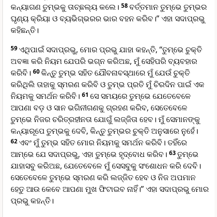
କନ୍ୟାଗଣ ତୁମ୍ଭକୁ ତାଚ୍ଛଲ୍ୟ କଲେ।
58
ବର୍ତ୍ତମାନ ତୁମ୍ଭେ ତୁମ୍ଭର
ଘୃଣ୍ୟ କ୍ରିୟା ଓ ବ୍ୟଭିଗ୍ଭରର ଭାର ବହନ କରିବ।” ଏହା ସଦାପ୍ରଭୁ
କହିଛନ୍ତି।
59
ଏଥିପାଇଁ ସଦାପ୍ରଭୁ, ମୋର ପ୍ରଭୁ ଯାହା କହନ୍ତି, “ତୁମ୍ଭେ ଚୁକ୍ତି
ଅବଜ୍ଞା କରି ନିୟମ ଯେପରି ଭଗ୍ନ କରିଅଛ, ମୁଁ ସେହିପରି ବ୍ୟବହାର
କରିବି।
60
କିନ୍ତୁ ତୁମ୍ଭ ସହିତ ଯୌବନାବସ୍ଥାରେ ମୁଁ ଯେଉଁ ଚୁକ୍ତି
କରିଥିଲି ତାହାକୁ ସ୍ମରଣ କରିବି ଓ ତୁମ୍ଭ ପ୍ରତି ମୁଁ ଚିରଦିନ ପାଇଁ ଏକ
ନିୟମକୁ ସମର୍ଥନ କରିବି।
61
ସେ ସମୟରେ ତୁମ୍ଭେ ଯେତେବେଳେ
ଆପଣା ବଡ଼ ଓ ସାନ ଭଗିନୀଗଣକୁ ଗ୍ରହଣ କରିବ, ସେତେବେଳେ
ତୁମ୍ଭେ ନିଜର ଚରିତ୍ରହୀନତା ଯୋଗୁଁ ଲଜ୍ଜିତା ହେବ। ମୁଁ ସେମାନଙ୍କୁ
କନ୍ୟାରୂପେ ତୁମ୍ଭକୁ ଦେବି, କିନ୍ତୁ ତୁମ୍ଭର ଚୁକ୍ତି ଅନୁସାରେ ନୁହେଁ।
62
ଏବଂ ମୁଁ ତୁମ୍ଭ ସହିତ ମୋର ନିୟମକୁ ସମର୍ଥନ କରିବି। ତହିଁରେ
ଆମ୍ଭେ ଯେ ସଦାପ୍ରଭୁ, ଏହା ତୁମ୍ଭେ ହୃ‌ଦ୍‌ବୋଧ କରିବ।
63
ତୁମ୍ଭେ
ଯାହାସବୁ କରିଅଛ, ଯେତେବେଳେ ମୁଁ ସେସବୁକୁ ସଂଶୋଧନ କରି ଦେବି।
ସେତେବେଳେ ତୁମ୍ଭେ ସ୍ମରଣ କରି ଲଜ୍ଜିତ ହେବ ଓ ନିଜ ଅପମାନ
ହେତୁ ଆଉ କେବେ ଆପଣା ମୁଖ ଫିଟାଇବ ନାହିଁ।” ଏହା ସଦାପ୍ରଭୁ ମୋର
ପ୍ରଭୁ କହନ୍ତି।