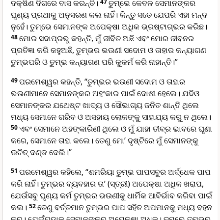
ଦକ୍ଷିଣ ଦିଗରେ ବାସ କରନ୍ତି।
47
ତୁମ୍ଭେ କେବଳ ସେମାନଙ୍କର
ଘୃଣ୍ୟ ପ୍ରଥାକୁ ଅନୁସରଣ କଲ ନାହିଁ। କିନ୍ତୁ ସତେ ଯେପରି ଏହା ମନ୍ଦ
ନୁହେଁ। ତୁମ୍ଭେ ସେମାନଙ୍କ ଅପେକ୍ଷା ଅଧିକ ଭ୍ରଷ୍ଟାଗ୍ଭର କରିଛ।
48
ମୋର ସଦାପ୍ରଭୁ କହନ୍ତି, ମୁଁ ଜୀବିତ ଅଛି ଏବଂ ମୋର ଜୀବନର
ପ୍ରତିଜ୍ଞା କରି କହୁଅଛି, ତୁମ୍ଭର ଭଉଣୀ ସଦୋମ ଓ ତାହାର କନ୍ୟାଗଣ
ତୁମ୍ଭପରି ଓ ତୁମ୍ଭ କନ୍ୟାଗଣ ପରି କୁକର୍ମ କରି ନାହାନ୍ତି।”
49
ପରମେଶ୍ୱର କହନ୍ତି, “ତୁମ୍ଭର ଭଉଣୀ ସଦୋମ ଓ ତାହାର
ଭଉଣୀମାନେ ସେମାନଙ୍କର ଅହଂକାର ପାଇଁ ଦୋଷୀ ହେଲେ। ଯଦିଓ
ସେମାନଙ୍କର ଯଥେଷ୍ଟ ଖାଦ୍ୟ ଓ ସୌଭାଗ୍ୟ ଜନିତ ଶାନ୍ତି ଥିଲେ
ମଧ୍ୟ ସେମାନେ ଗରିବ ଓ ଅସହାୟ ଲୋକଙ୍କୁ ସାହାଯ୍ୟ କରୁ ନ ଥିଲେ।
50
ଏବଂ ସେମାନେ ଅହଙ୍କାରିଣୀ ଥିଲେ ଓ ମୁଁ ଯାହା ତୀବ୍ର ଭାବରେ ଘୃଣା
କରେ, ସେମାନେ ତାହା କଲେ। ତେଣୁ ମୋ’ ଦୃଷ୍ଟିରେ ମୁଁ ସେମାନଙ୍କୁ
ଉଚିତ୍ ଦଣ୍ଡ ଦେଲି।”
51
ପରମେଶ୍ୱର କହିଲେ, “ଶମରିୟା ତୁମ୍ଭ ପାପସବୁର ଅର୍ଦ୍ଧେକ ପାପ
କରି ନାହିଁ। ତୁମ୍ଭର ବ୍ୟବହାର ତା’ (ସ୍ତ୍ରୀ) ଅପେକ୍ଷା ଅଧିକ ଖରାପ,
ଯେଉଁସବୁ ଘୃଣ୍ୟ କର୍ମ ତୁମ୍ଭର ଭଉଣୀକୁ ଧାର୍ମିକ ଆବିର୍ଭାବ କରିବା ପାଇଁ
କଲ।
52
ତେଣୁ ବର୍ତ୍ତମାନ ତୁମ୍ଭର ପାପ ସହିତ ଅପମାନକୁ ମଧ୍ୟ ବହନ
କର। ଯେଉଁଗୁଡ଼ାକ ସେମାନଙ୍କର ଅପେକ୍ଷା ଅଧିକ। ତୁମ୍ଭେ ତୁମ୍ଭର