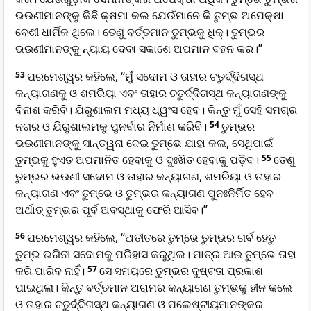
ଭଉଣୀମାନଙ୍କୁ କିଛି କ୍ଷମା କଲ ଯେଉଁମାନେ କି ତୁମ୍ଭ ଅପେକ୍ଷା
ବେଶୀ ଧାର୍ମିକ ଥିଲେ। ତେଣୁ ବର୍ତ୍ତମାନ ତୁମ୍ଭକୁ ଧିକ୍। ତୁମ୍ଭର
ଭଉଣୀମାନଙ୍କୁ ନ୍ୟାୟ ଦେବା ସକାଶେ ଅପମାନ ବହନ କର।”
53
ପରମେଶ୍ୱର କହିଲେ, “ମୁଁ ସଦୋମ ଓ ତାହାର ଚତୁର୍ଦ୍ଦିଗସ୍ଥ
କନ୍ୟାଗଣକୁ ଓ ଶମରିୟା ଏବଂ ତାହାର ଚତୁର୍ଦ୍ଦିଗସ୍ଥ କନ୍ୟାଗଣଙ୍କୁ
ବିନାଶ କରିବି। ଯିରୁଶାଲମ ମଧ୍ୟ ଧ୍ୱଂସ ହେବ। କିନ୍ତୁ ମୁଁ ସେହି ସମଗ୍ର
ନଗର ଓ ଯିରୁଶାଲମକୁ ପୁନର୍ବାର ନିର୍ମାଣ କରିବି।
54
ତୁମ୍ଭର
ଭଉଣୀମାନଙ୍କୁ ସାନ୍ତ୍ୱନା ଦେଇ ତୁମ୍ଭେ ଯାହା କଲ, ସେଥିପାଇଁ
ତୁମ୍ଭକୁ ହୁଏତ ଅପମାନିତ ହେବାକୁ ଓ ଦୁଃଖିତ ହେବାକୁ ପଡ଼ିବ।
55
ତେଣୁ
ତୁମ୍ଭର ଭଉଣୀ ସଦୋମ ଓ ତାହାର କନ୍ୟାଗଣ, ଶମରିୟା ଓ ତାହାର
କନ୍ୟାଗଣ ଏବଂ ତୁମ୍ଭେ ଓ ତୁମ୍ଭର କନ୍ୟାଗଣ ପୁନଃନିର୍ମିତ ହେବ
ଅର୍ଥାତ୍ ତୁମ୍ଭର ପୂର୍ବ ଅବସ୍ଥାକୁ ଫେରି ଆସିବ।”
56
ପରମେଶ୍ୱର କହିଲେ, “ଅତୀତରେ ତୁମ୍ଭେ ତୁମ୍ଭର ଗର୍ବ ହେତୁ
ତୁମ୍ଭ ଭଗିନୀ ସଦୋମକୁ ପରିହାସ କରୁଥିଲ। ମାତ୍ର ଆଉ ତୁମ୍ଭେ ତାହା
କରି ପାରିବ ନାହିଁ।
57
ସେ ସମୟରେ ତୁମ୍ଭର ଦୁଷ୍ଟତା ପ୍ରକାଶ
ପାଇଥିଲା। କିନ୍ତୁ ବର୍ତ୍ତମାନ ଅରାମର କନ୍ୟାଗଣ ତୁମ୍ଭକୁ ହୀନ କଲେ
ଓ ତାହାର ଚତୁର୍ଦ୍ଦିଗସ୍ଥ କନ୍ୟାଗଣ ଓ ପଲେଷ୍ଟୀୟମାନଙ୍କର