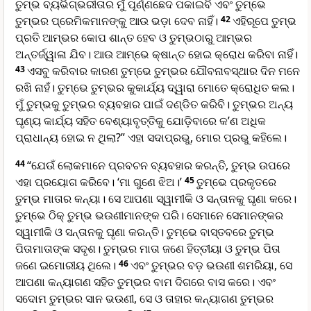
ତୁମ୍ଭ ବ୍ୟଭିଗ୍ଭରୀତାର ମୁଁ ପୂର୍ଣ୍ଣଛେଦ ପକାଇବି ଏବଂ ତୁମ୍ଭେ
ତୁମ୍ଭର ପ୍ରେମିକମାନଙ୍କୁ ଆଉ ଭଡ଼ା ଦେବ ନାହିଁ।
42
ଏହିରୂପେ ତୁମ୍ଭ
ପ୍ରତି ଆମ୍ଭର କୋପ ଶାନ୍ତ ହେବ ଓ ତୁମ୍ଭଠାରୁ ଆମ୍ଭର
ଅନ୍ତର୍ଜ୍ୱାଳା ଯିବ। ଆଉ ଆମ୍ଭେ କ୍ଷାନ୍ତ ହୋଇ କ୍ରୋଧ କରିବା ନାହିଁ।
43
ଏସବୁ କରିବାର କାରଣ ତୁମ୍ଭେ ତୁମ୍ଭର ଯୌବନାବସ୍ଥାର ଦିନ ମନେ
ରଖି ନାହଁ। ତୁମ୍ଭେ ତୁମ୍ଭର କୁକାର୍ଯ୍ୟ ଦ୍ୱାରା ମୋତେ କ୍ରୋଧିତ କଲ।
ମୁଁ ତୁମ୍ଭକୁ ତୁମ୍ଭର ବ୍ୟବହାର ପାଇଁ ଦଣ୍ଡିତ କରିବି। ତୁମ୍ଭର ଅନ୍ୟ
ଘୃଣ୍ୟ କାର୍ଯ୍ୟ ସହିତ ବେଶ୍ୟାବୃତ୍ତିକୁ ଯୋଡ଼ିବାରେ କ’ଣ ଅଧିକ
ପ୍ରାଧାନ୍ୟ ହୋଇ ନ ଥିଲା?” ଏହା ସଦାପ୍ରଭୁ, ମୋର ପ୍ରଭୁ କହିଲେ।
44
“ଯେଉଁ ଲୋକମାନେ ପ୍ରବଚନ ବ୍ୟବହାର କରନ୍ତି, ତୁମ୍ଭ ଉପରେ
ଏହା ପ୍ରୟୋଗ କରିବେ। ‘ମା ଗୁଣେ ଝିଅ।’
45
ତୁମ୍ଭେ ପ୍ରକୃତରେ
ତୁମ୍ଭ ମାତାର କନ୍ୟା। ସେ ଆପଣା ସ୍ୱାମୀକି ଓ ସନ୍ତାନକୁ ଘୃଣା କରେ।
ତୁମ୍ଭେ ଠିକ୍ ତୁମ୍ଭ ଭଉଣୀମାନଙ୍କ ପରି। ସେମାନେ ସେମାନଙ୍କର
ସ୍ୱାମୀକି ଓ ସନ୍ତାନକୁ ଘୃଣା କରନ୍ତି। ତୁମ୍ଭେ ବାସ୍ତବରେ ତୁମ୍ଭ
ପିତାମାତାଙ୍କ ସଦୃଶ। ତୁମ୍ଭର ମାତା ଜଣେ ହିତ୍ତୀୟା ଓ ତୁମ୍ଭ ପିତା
ଜଣେ ଇମୋରୀୟ ଥିଲେ।
46
ଏବଂ ତୁମ୍ଭର ବଡ଼ ଭଉଣୀ ଶମରିୟା, ସେ
ଆପଣା କନ୍ୟାଗଣ ସହିତ ତୁମ୍ଭର ବାମ ଦିଗରେ ବାସ କରେ। ଏବଂ
ସଦୋମ ତୁମ୍ଭର ସାନ ଭଉଣୀ, ସେ ଓ ତାହାର କନ୍ୟାଗଣ ତୁମ୍ଭର