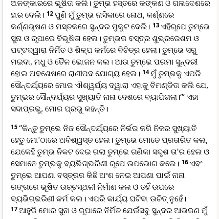
ଅଳଙ୍କାରରେ ଭୂଷିତା କଲି। ତୁମ୍ଭ ହସ୍ତରେ କଙ୍କଣ ଓ ଗଳାଦେଶରେ
ହାର ଦେଲି।
12
ପୁଣି ମୁଁ ତୁମ୍ଭ ନାସିକାରେ ନୋଥ, କର୍ଣ୍ଣରେ
କର୍ଣ୍ଣଭୂଷଣ ଓ ମସ୍ତକରେ ସୁନ୍ଦର ମୁକୁଟ ଦେଲି।
13
ଏହିରୂପେ ତୁମ୍ଭେ
ସୁନା ଓ ରୂପାରେ ବିଭୂଷିତା ହେଲ। ତୁମ୍ଭର ବସ୍ତ୍ର ଶୁଭ୍ରରେଶମ ଓ
ପଟ୍ଟଦ୍ୱାରା ନିର୍ମିତ ଓ ଶିଳ୍ପ କର୍ମରେ ବିଚିତ୍ର ହେଲା। ତୁମ୍ଭେ ସରୁ
ମଇଦା, ମଧୁ ଓ ତୈଳ ଭୋଜନ କଲ। ଆଉ ତୁମ୍ଭେ ପରମା ସୁନ୍ଦରୀ
ହୋଇ ଅବଶେଷରେ ରାଣୀପଦ ଯୋଗ୍ୟ ହେଲ।
14
ମୁଁ ତୁମ୍ଭକୁ ଏପରି
ସୌନ୍ଦର୍ଯ୍ୟରେ ମୋର ଐଶ୍ୱର୍ଯ୍ୟ ଦ୍ୱାରା ଏହାକୁ ବିମଣ୍ଡିତା କଲି ଯେ,
ତୁମ୍ଭର ସୌନ୍ଦର୍ଯ୍ୟର ସୁଖ୍ୟାତି ନାନା ଦେଶରେ ବ୍ୟାପିଗଲା।’” ଏହା
ସଦାପ୍ରଭୁ, ମୋର ପ୍ରଭୁ କହନ୍ତି।
15
“କିନ୍ତୁ ତୁମ୍ଭେ ନିଜ ସୌନ୍ଦର୍ଯ୍ୟରେ ନିର୍ଭର କରି ନିଜର ସୁଖ୍ୟାତି
ହେତୁ ମୋ'ଠାରେ ଅବିଶ୍ୱସ୍ତ ହେଲ। ତୁମ୍ଭେ ମୋତେ ପ୍ରତାରିତ କଲ,
ଯେକେହି ତୁମ୍ଭ ନିକଟ ଦେଇ ଗଲା ତୁମ୍ଭେ ଗଣିକା ସଦୃଶ ତା'ର ହେଲ ଓ
ସେମାନେ ତୁମ୍ଭକୁ ବ୍ୟଭିଗ୍ଭରିଣୀ ରୂପେ ଉପଭୋଗ କଲେ।
16
ଏବଂ
ତୁମ୍ଭେ ଆପଣା ବସ୍ତ୍ରର କିଛି ଅଂଶ ନେଇ ଆପଣା ପାଇଁ ନାନା
ରଙ୍ଗରେ ଭୂଷିତ ଉଚ୍ଚସ୍ଥଳୀ ନିର୍ମାଣ କଲ ଓ ତହିଁ ଉପରେ
ବ୍ୟଭିଗ୍ଭରିଣୀ କର୍ମ କଲ। ଏପରି କାର୍ଯ୍ୟ ଘଟିବା ଉଚିତ୍ ନୁହେଁ।
17
ଆହୁରି ମୋର ସୁନା ଓ ରୂପାରେ ନିର୍ମିତ ଯେଉଁସବୁ ସୁନ୍ଦର ଆଭରଣ ମୁଁ