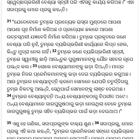
ସ୍ୱେଚ୍ଛାଗ୍ଭରିଣୀ ବେଶ୍ୟା ସ୍ତ୍ରୀ ପରି ଏହିସବୁ କାର୍ଯ୍ୟ କରିଅଛ।” ଏହା
ସଦାପ୍ରଭୁ ମୋର ପ୍ରଭୁ କହନ୍ତି।
31
“ଯେତେବେଳେ ତୁମ୍ଭେ ପ୍ରତ୍ୟେକ ରାସ୍ତା ମୁଣ୍ଡରେ ଆପଣା
ଆପଣା ଗୃହ ନିର୍ମାଣ କରିଅଛ ଓ ପ୍ରତ୍ୟେକ ଛକରେ ଆପଣା
ଉଚ୍ଚସ୍ଥଳୀ ଯଜ୍ଞବେଦି ନିର୍ମାଣ କରିଅଛ। ତୁମ୍ଭେ ପ୍ରକୃତରେ ଜଣେ
ବେଶ୍ୟା ପରି ନୁହଁ, ତୁମ୍ଭେ ବ୍ୟଭିଗ୍ଭରିଣୀ କାର୍ଯ୍ୟରେ ଲିପ୍ତ ହେଲ,
କିନ୍ତୁ ମୁଦ୍ରା ନେଲ ନାହିଁ।
32
ତୁମ୍ଭେ ଜଣେ ବ୍ୟଭିଗ୍ଭରିଣୀ ସ୍ତ୍ରୀ,
ତୁମ୍ଭେ ସ୍ୱାମୀକୁ ଛାଡ଼ି ଆଗନ୍ତୁକ ପୁରୁଷମାନଙ୍କୁ ଯୌନ ସହଚର ରୂପେ
ପସନ୍ଦ କଲ।
33
ଲୋକେ ବେଶ୍ୟାମାନଙ୍କୁ ଭଡ଼ା ଦିଅନ୍ତି। ମାତ୍ର
ତୁମ୍ଭେ ନିଜର ପ୍ରେମିକମାନଙ୍କୁ ଭଡ଼ା ଦେଇ ବ୍ୟଭିଗ୍ଭର କରୁଅଛ।
ଆଉ ତୁମ୍ଭର ବେଶ୍ୟାବୃତ୍ତି କ୍ରମେ ସେମାନେ ଯେପରି ଚତୁର୍ଦ୍ଦିଗରୁ
ତୁମ୍ଭ ନିକଟକୁ ଆସନ୍ତି, ସେଥିପାଇଁ ସେମାନଙ୍କୁ ଲାଞ୍ଚ ଦେଇଅଛ।
34
ତୁମ୍ଭର ବେଶ୍ୟାବୃତ୍ତି ଅନ୍ୟ ବେଶ୍ୟାଙ୍କଠାରୁ ବିପରୀତ ଅଟେ।
ଅନ୍ୟ ବେଶ୍ୟାମାନେ ଜାରପୁରୁଷଠାରୁ ଭଡ଼ା ନେଉଥିଲା ବେଳେ ତୁମ୍ଭେ
ଜାରପୁରୁଷକୁ ତୁମ୍ଭ ସହିତ ବ୍ୟଭିଗ୍ଭର ପାଇଁ ଭଡ଼ା ଦେଇଥାଅ।”
35
ଏଣୁ ହେ ଗଣିକା, ସଦାପ୍ରଭୁଙ୍କ ବାକ୍ୟ ଶୁଣ।
36
ସଦାପ୍ରଭୁ, ମୋର
ପ୍ରଭୁ ଏହି କଥା କହନ୍ତି, “ତୁମ୍ଭର ପ୍ରେମିକଗଣ ସଙ୍ଗେ ବ୍ୟଭିଗ୍ଭର
ହେତୁ ତୁମ୍ଭର ଉଲଗ୍ନତା ଅନାବୃତ ହୋଇଅଛି। ତୁମ୍ଭେ ତୁମ୍ଭର ଘୃଣ୍ୟ