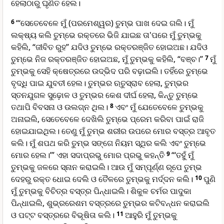
ହେଲାଠାରୁ ଘୃଣିତ ହେଲ।
6
“‘ସେତେବେଳେ ମୁଁ (ପରମେଶ୍ୱର) ତୁମ୍ଭ ପାଖ ଦେଇ ଗଲି। ମୁଁ
ଲକ୍ଷ୍ୟ କଲି ତୁମ୍ଭେ ରକ୍ତରେ ଭିଜି ଯାଇଛ ତା'ପରେ ମୁଁ ତୁମ୍ଭକୁ
କହିଲି, “ଜୀବିତ ରୁହ” ଯଦିଓ ତୁମ୍ଭେ ରକ୍ତରଞ୍ଜିତ ହୋଇଅଛ। ଯଦିଓ
ତୁମ୍ଭେ ନିଜ ରକ୍ତରଞ୍ଜିତ ହୋଇଅଛ, ମୁଁ ତୁମ୍ଭକୁ କହିଲି, “ବଞ୍ଚ।”
7
ମୁଁ
ତୁମ୍ଭକୁ ସେହି କ୍ଷେତ୍ରରେ ଉଦ୍ଭିଦ ପରି ବଢ଼ାଇଲି। ତହିଁରେ ତୁମ୍ଭେ
ବୃଦ୍ଧି ପାଇ ଯୁବତୀ ହେଲ। ତୁମ୍ଭର ଋତୁସ୍ରାବ ହେଲା, ତୁମ୍ଭର
ସ୍ତନଯୁଗଳ ସୁଢ଼ୋଳ ଓ ତୁମ୍ଭର କେଶ ଦୀର୍ଘ ହେଲା, କିନ୍ତୁ ତୁମ୍ଭେ
ତଥାପି ବିବସନା ଓ ଉଲଗ୍ନ ଥିଲ।
8
ଏବଂ ମୁଁ ଯେତେବେଳେ ତୁମ୍ଭକୁ
ଅନାଇଲି, ସେତେବେଳେ ଦେଖିଲି ତୁମ୍ଭେ ପ୍ରେମ କରିବା ପାଇଁ ରାଜି
ହୋଇଯାଇଥିଲ। ତେଣୁ ମୁଁ ତୁମ୍ଭ ଶରୀର ଉପରେ ମୋର ବସ୍ତ୍ର ଆବୃତ
କଲି। ମୁଁ ଶପଥ କରି ତୁମ୍ଭ ସଙ୍ଗେ ନିୟମ ସ୍ଥିର କଲି ଏବଂ ତୁମ୍ଭେ
ମୋର ହେଲ।’” ଏହା ସଦାପ୍ରଭୁ ମୋର ପ୍ରଭୁ କହନ୍ତି
9
“‘ତହୁଁ ମୁଁ
ତୁମ୍ଭକୁ ଜଳରେ ସ୍ନାନ କରାଇଲି। ଆଉ ମୁଁ ସମ୍ପୂର୍ଣ୍ଣ ରୂପେ ତୁମ୍ଭ
ଦେହରୁ ରକ୍ତ ଧୋଇ ଦେଲି ଓ ତୈଳରେ ତୁମ୍ଭକୁ ମର୍ଦ୍ଦନ କଲି।
10
ପୁଣି
ମୁଁ ତୁମ୍ଭକୁ ବିଚିତ୍ର ବସ୍ତ୍ର ପିନ୍ଧାଇଲି। ଶିକୁଳ ଚର୍ମର ପାଦୁକା
ପିନ୍ଧାଇଲି, ଶୁଭ୍ରରେଶମ ବସ୍ତ୍ରରେ ତୁମ୍ଭର କଟିବନ୍ଧନ କରାଇଲି
ଓ ପଟ୍ଟ ବସ୍ତ୍ରରେ ବିଭୂଷିତା କଲି।
11
ଆହୁରି ମୁଁ ତୁମ୍ଭକୁ