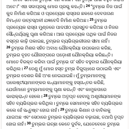
ଅଟେ।” ଏହା ସଦାପ୍ରଭୁ ମୋର ପ୍ରଭୁ କହନ୍ତି।
24
“ତୁମ୍ଭେ ନିଜ ପାଇଁ
କୁଦ ନିର୍ମାଣ କରିଅଛ ଓ ପ୍ରତ୍ୟେକ ରାସ୍ତାର ଛକରେ ଦେବତାଗଣ
ନିମନ୍ତେ ଉଚ୍ଚସ୍ଥଳୀ ଯଜ୍ଞବେଦି ନିର୍ମାଣ କରିଅଛ।
25
ତୁମ୍ଭେ
ପ୍ରତ୍ୟେକ ରାସ୍ତା ମୁଣ୍ଡରେ ପାଦପୀଠ ପ୍ରସ୍ତୁତ କରିଅଛ ଓ ନିଜର
ସୌନ୍ଦର୍ଯ୍ୟକୁ ଘୃଣା କରିଅଛ। ଆଉ ପ୍ରତ୍ୟେକ ପଥିକ ପାଇଁ ନିଜର
ବସ୍ତ୍ର କାଢ଼ି ପକାଇଛ, ତୁମ୍ଭର ବ୍ୟଭିଗ୍ଭରୀତାର ସୀମା ନାହିଁ।
26
ତୁମ୍ଭେ ମିଶର ସହିତ ଅବାଧ ଯୌନକ୍ରିୟା ଉପଭୋଗ କରିଛ,
ତୁମ୍ଭର ବୃହତ ଯୌନାଙ୍ଗରେ ପଡ଼ୋଶୀ ଯୌନକ୍ରିୟା କରିଛନ୍ତି।
ମୋତେ ବିରକ୍ତ କରିବା ପାଇଁ ତୁମ୍ଭେ ତା’ ସହିତ ବହୁବାର ଯୌନକ୍ରିୟା
କରିଥିଲ।
27
ତେଣୁ ମୁଁ ମୋର ହସ୍ତ ତୁମ୍ଭ ବିରୁଦ୍ଧରେ ଉଠାଇଲି ଏବଂ
ତୁମ୍ଭର ଦେଶର କିଛି ଅଂଶ ନେଇଯାଇଛି। ମୁଁ ତୁମ୍ଭମାନଙ୍କୁ
ପଲେଷ୍ଟୀୟମାନଙ୍କର କନ୍ୟାମାନଙ୍କୁ ହସ୍ତାନ୍ତର କରିଛି,
ଯେଉଁମାନେ ତୁମ୍ଭମାନଙ୍କୁ ଘୃଣା କରନ୍ତି ଏବଂ କାମୁକତାରେ
ଭାରାକ୍ରାନ୍ତ ହେଲେ।
28
ତୁମ୍ଭେ ଅତୃପ୍ତ ହେବାରୁ ଅଶୂରୀୟମାନଙ୍କ
ସହିତ ବ୍ୟଭିଗ୍ଭର କରିଥିଲ। ତୁମ୍ଭେ ସେମାନଙ୍କ ସହିତ ବ୍ୟଭିଗ୍ଭର
କଲେ ହେଁ ସନ୍ତୁଷ୍ଟ ହୋଇ ନାହଁ।
29
ତୁମ୍ଭେ କିଣାନ ଓ ବାବିଲକୁ
ଯାଇଅଛ ଏବଂ ସେଠାରେ ତୁମ୍ଭର ବ୍ୟଭିଗ୍ଭର ବଢ଼ାଇଛ, ତଥାପି ତୃପ୍ତ
ହୋଇ ନାହଁ।
30
ତୁମ୍ଭର ଇଚ୍ଛା କେତେ ଦୁର୍ବଳ, ଯେତେବେଳେ ତୁମ୍ଭେ