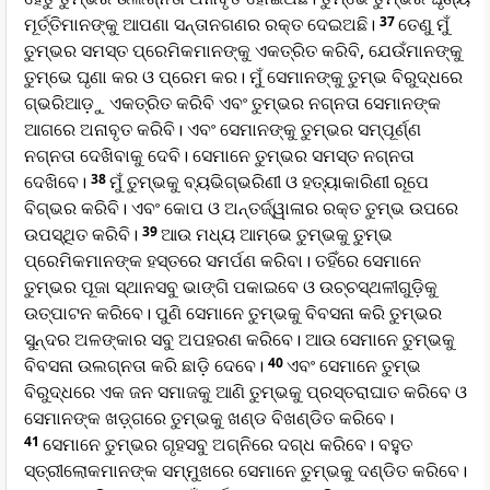
ମୂର୍ତ୍ତିମାନଙ୍କୁ ଆପଣା ସନ୍ତାନଗଣର ରକ୍ତ ଦେଇଅଛି।
37
ତେଣୁ ମୁଁ
ତୁମ୍ଭର ସମସ୍ତ ପ୍ରେମିକମାନଙ୍କୁ ଏକତ୍ରିତ କରିବି, ଯେଉଁମାନଙ୍କୁ
ତୁମ୍ଭେ ଘୃଣା କର ଓ ପ୍ରେମ କର। ମୁଁ ସେମାନଙ୍କୁ ତୁମ୍ଭ ବିରୁଦ୍ଧରେ
ଗ୍ଭରିଆଡ଼ୁ ଏକତ୍ରିତ କରିବି ଏବଂ ତୁମ୍ଭର ନଗ୍ନତା ସେମାନଙ୍କ
ଆଗରେ ଅନାବୃତ କରିବି। ଏବଂ ସେମାନଙ୍କୁ ତୁମ୍ଭର ସମ୍ପୂର୍ଣ୍ଣ
ନଗ୍ନତା ଦେଖିବାକୁ ଦେବି। ସେମାନେ ତୁମ୍ଭର ସମସ୍ତ ନଗ୍ନତା
ଦେଖିବେ।
38
ମୁଁ ତୁମ୍ଭକୁ ବ୍ୟଭିଗ୍ଭରିଣୀ ଓ ହତ୍ୟାକାରିଣୀ ରୂପେ
ବିଗ୍ଭର କରିବି। ଏବଂ କୋପ ଓ ଅନ୍ତର୍ଜ୍ୱାଳାର ରକ୍ତ ତୁମ୍ଭ ଉପରେ
ଉପସ୍ଥିତ କରିବି।
39
ଆଉ ମଧ୍ୟ ଆମ୍ଭେ ତୁମ୍ଭକୁ ତୁମ୍ଭ
ପ୍ରେମିକମାନଙ୍କ ହସ୍ତରେ ସମର୍ପଣ କରିବା। ତହିଁରେ ସେମାନେ
ତୁମ୍ଭର ପୂଜା ସ୍ଥାନସବୁ ଭାଙ୍ଗି ପକାଇବେ ଓ ଉଚ୍ଚସ୍ଥଳୀଗୁଡ଼ିକୁ
ଉତ୍ପାଟନ କରିବେ। ପୁଣି ସେମାନେ ତୁମ୍ଭକୁ ବିବସନା କରି ତୁମ୍ଭର
ସୁନ୍ଦର ଅଳଙ୍କାର ସବୁ ଅପହରଣ କରିବେ। ଆଉ ସେମାନେ ତୁମ୍ଭକୁ
ବିବସନା ଉଲଗ୍ନତା କରି ଛାଡ଼ି ଦେବେ।
40
ଏବଂ ସେମାନେ ତୁମ୍ଭ
ବିରୁଦ୍ଧରେ ଏକ ଜନ ସମାଜକୁ ଆଣି ତୁମ୍ଭକୁ ପ୍ରସ୍ତରାଘାତ କରିବେ ଓ
ସେମାନଙ୍କ ‌‌ଖ‌ଡ଼୍‌ଗରେ ତୁମ୍ଭକୁ ଖଣ୍ଡ ବିଖଣ୍ଡିତ କରିବେ।
41
ସେମାନେ ତୁମ୍ଭର ଗୃହସବୁ ଅଗ୍ନିରେ ଦ‌ଗ୍‌ଧ କରିବେ। ବହୁତ
ସ୍ତ୍ରୀଲୋକମାନଙ୍କ ସମ୍ମୁଖରେ ସେମାନେ ତୁମ୍ଭକୁ ଦଣ୍ଡିତ କରିବେ।