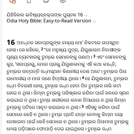
ଯିହିଜିକଲ ଭବିଷ୍ୟ‌ଦ୍‌ବକ୍ତାଙ୍କ ପୁସ୍ତକ 16
Odia Holy Bible: Easy-to-Read Version
16
ଅନନ୍ତର ସଦାପ୍ରଭୁଙ୍କ ବାକ୍ୟ ମୋ’ ନିକଟରେ ଉପସ୍ଥିତ
ହେଲା। ସେ କହିଲେ,
2
“ହେ ମନୁଷ୍ୟ ପୁତ୍ର, ଯିରୁଶାଲମ ନିବାସୀଙ୍କ
ଘୃଣ୍ୟ ବ୍ୟବହାରକୁ ତୁମ୍ଭେ ସେମାନଙ୍କୁ ଜଣାଅ।
3
ଏବଂ ସେମାନଙ୍କୁ
କୁହ, ‘ସଦାପ୍ରଭୁ, ମୋର ପ୍ରଭୁ ଯିରୁଶାଲମକୁ ଏହି କଥା କହନ୍ତି,
ତୁମ୍ଭର ଉତ୍ପତ୍ତି ଜନ୍ମସ୍ଥାନ କିଣାନୀୟ ଦେଶ ଅଟେ। ତୁମ୍ଭର ପିତା
ଇମୋରୀୟ ଓ ମାତା ଜଣେ ହିତ୍ତୀୟା ଥିଲେ।
4
ହେ ଯିରୁଶାଲମ, ତୁମ୍ଭର
ଜନ୍ମ ବିବରଣୀ ହେଲା, ତୁମ୍ଭେ ଜନ୍ମ ହେବା ଦିନ ତୁମ୍ଭର ନାଭି କଟା
ହୋଇ ନ ଥିଲା। କିମ୍ବା ତୁମ୍ଭକୁ ପରିଷ୍କାର କରିବା ପାଇଁ ଜଳରେ ସ୍ନାନ
କରାଯାଇ ନ ଥିଲା। ତୁମ୍ଭ ଶରୀରରେ ଲବଣ ଦିଆଯାଇ ନ ଥିଲା କିମ୍ବା
ତୁମ୍ଭକୁ ପଟିରେ ଆବୃତ କରାଯାଇ ନ ଥିଲା।
5
ଏହିସବୁ କରିବା ପାଇଁ
ସେଠାରେ କେହି ନ ଥିଲେ। ତୁମ୍ଭ ପ୍ରତି ଯତ୍ନ ନେବାକୁ କିମ୍ବା ଦୟା
ଦେଖାଇବା ପାଇଁ କେହି ସେଠାରେ ନ ଥିଲେ। ତୁମ୍ଭର ପିତାମାତା ତୁମ୍ଭକୁ
ମେଲା ପଡ଼ିଆରେ ଫୋପାଡ଼ି ଦେଇ ଯାଇଥିଲେ। ତୁମ୍ଭେ ଜନ୍ମ