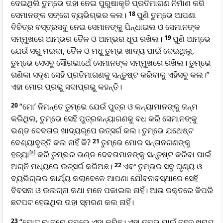
ଦେଇଥିଲି ତୁମ୍ଭେ ତାହା ନେଇ ପୁରୁଷାକୃତି ପ୍ରତିମାଗଣ ନିର୍ମାଣ କରି
ସେମାନଙ୍କ ସଙ୍ଗେ ବ୍ୟଭିଗ୍ଭର କଲ।
18
ପୁଣି ତୁମ୍ଭେ ଆପଣା
ବିଚିତ୍ର ବସ୍ତ୍ରସବୁ ନେଇ ସେମାନଙ୍କୁ ପିନ୍ଧାଇଲ ଓ ସେମାନଙ୍କ
ସମ୍ମୁଖରେ ଆମ୍ଭର ତୈଳ ଓ ଆମ୍ଭର ଧୂପ ରଖିଲ।
19
ପୁଣି ଆମ୍ଭେ
ଯେଉଁ ସରୁ ମଇଦା, ତୈଳ ଓ ମଧୁ ତୁମ୍ଭ ଖାଦ୍ୟ ପାଇଁ ଦେଇଥିଲୁ,
ତୁମ୍ଭେ ସେସବୁ ସୌରଭାର୍ଥେ ସେମାନଙ୍କ ସମ୍ମୁଖରେ ରଖିଲ। ତୁମ୍ଭେ
ଗଣିକା ସଦୃଶ ସେହି ପ୍ରତିମାଗଣକୁ ସନ୍ତୁଷ୍ଟ କରିବାକୁ ଏହିସବୁ କଲ।”
ଏହା ମୋର ପ୍ରଭୁ ସଦାପ୍ରଭୁ କହନ୍ତି।
20
“ମୋ’ ନିମନ୍ତେ ତୁମ୍ଭେ ଯେଉଁ ପୁତ୍ର ଓ କନ୍ୟାମାନଙ୍କୁ ଜନ୍ମ
କରିଥିଲ, ତୁମ୍ଭେ ସେହି ପୁତ୍ରକନ୍ୟାଗଣକୁ ବଧ କରି ସେମାନଙ୍କୁ
ଭଣ୍ଡ ଦେବତାର ଖାଦ୍ୟରୂପେ ଉତ୍ସର୍ଗ କଲ। ତୁମ୍ଭେ ଯଥେଷ୍ଟ
ବେଶ୍ୟାବୃତ୍ତି କଲ ନାହିଁ କି?
21
ତୁମ୍ଭେ ମୋର ସନ୍ତାନଗଣଙ୍କୁ
ହତ୍ୟା
[
a
]
କରି ତୁମ୍ଭର ଭଣ୍ଡ ଦେବତାମାନଙ୍କୁ ସନ୍ତୁଷ୍ଟ କରିବା ପାଇଁ
ଅଗ୍ନି ମଧ୍ୟରେ ଉତ୍ସର୍ଗ କରିଅଛ।
22
ଏବଂ ତୁମ୍ଭର ସବୁ ଘୃଣ୍ୟ ଓ
ବ୍ୟଭିଗ୍ଭର କାର୍ଯ୍ୟ କଲାବେଳେ ଆପଣା ଯୌବନାବସ୍ଥାରେ ସେହି
ବିବସନା ଓ ଉଲଗ୍ନା କଥା ମନେ ପକାଇଲ ନାହିଁ। ଆଉ ରକ୍ତରେ କିପରି
ଛଟପଟ ହେଉଥିଲ ତାହା ସ୍ମରଣ କଲ ନାହିଁ।
23
“ମୋଟ ଭାବରେ ତୁମ୍ଭେ ଏହା କରିଛ। ଏହା ତୁମ୍ଭ ପାଇଁ ବହୁତ ଖରାପ