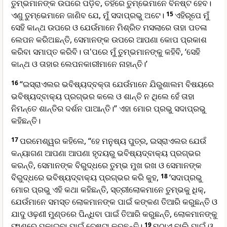
ତୁମ୍ଭମାନଙ୍କ ଉପରେ ପଡ଼ିବ, ତହିଁରେ ତୁମ୍ଭେମାନେ ବିନଷ୍ଟ ହେବ।
ଏଣୁ ତୁମ୍ଭେମାନେ ଜାଣିବ ଯେ, ମୁଁ ସଦାପ୍ରଭୁ ଅଟେ।
15
ଏହିରୂପେ ମୁଁ
ସେହି କାନ୍ଥ ଉପରେ ଓ ଯେଉଁମାନେ ମିଶ୍ରିତ ମସଲାରେ ତାହା ପତଳା
ଲେପନ କରିଅଛନ୍ତି, ସେମାନଙ୍କ ଉପରେ ଆପଣା କୋପ ପ୍ରକାଶ
କରିବା ସମାପ୍ତ କରିବି। ତା'ପରେ ମୁଁ ତୁମ୍ଭମାନଙ୍କୁ କହିବି, ‘ସେହି
କାନ୍ଥ ଓ ତାହାର ଲେପନକାରୀମାନେ ନାହାନ୍ତି।’
16
“ଇସ୍ରାଏଲର ଭବିଷ୍ୟ‌ଦ୍‌ବକ୍ତା ଯେଉଁମାନେ ଯିରୁଶାଲମ ବିଷୟରେ
ଭବିଷ୍ୟ‌ଦ୍‌ବାକ୍ୟ ପ୍ରଗ୍ଭର କଲେ ଓ ଶାନ୍ତି ନ ଥିଲେ ହେଁ ତାହା
ନିମନ୍ତେ ଶାନ୍ତିର ଦର୍ଶନ ପାଆନ୍ତି।” ଏହା ମୋର ପ୍ରଭୁ ସଦାପ୍ରଭୁ
କହିଛନ୍ତି।
17
ପରମେଶ୍ୱର କହିଲେ, “ହେ ମନୁଷ୍ୟ ପୁତ୍ର, ଇସ୍ରାଏଲର ଯେଉଁ
କନ୍ୟାଗଣ ଆପଣା ଆପଣା ହୃଦୟରୁ ଭବିଷ୍ୟ‌ଦ୍‌ବାକ୍ୟ ପ୍ରଗ୍ଭର
କରନ୍ତି, ସେମାନଙ୍କ ବିରୁଦ୍ଧରେ ତୁମ୍ଭ ମୁଖ ରଖ ଓ ସେମାନଙ୍କ
ବିରୁଦ୍ଧରେ ଭବିଷ୍ୟ‌ଦ୍‌ବାକ୍ୟ ପ୍ରଗ୍ଭର କରି କୁହ,
18
‘ସଦାପ୍ରଭୁ
ମୋର ପ୍ରଭୁ ଏହି କଥା କହିଛନ୍ତି, ସ୍ତ୍ରୀଲୋକମାନେ ତୁମ୍ଭକୁ ଧିକ୍,
ଯେଉଁମାନେ ସମସ୍ତ ଲୋକମାନଙ୍କ ପାଇଁ କଙ୍କଣ ତିଆରି କରୁଛନ୍ତି ଓ
ଯାଦୁ ଓଢ଼ଣୀ ମୁଣ୍ଡରେ ପିନ୍ଧିବା ପାଇଁ ତିଆରି କରୁଛନ୍ତି, ଲୋକମାନଙ୍କୁ
ଫାଶରେ ପକାଇବା ପାଇଁ ଚେଷ୍ଟା କରୁଛନ୍ତି।
19
ମୁଠାଏ ବାଲି ପାଇଁ ଓ