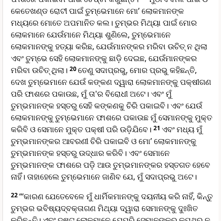
କେତେଖଣ୍ଡ ରୋଟୀ ପାଇଁ ତୁମ୍ଭେମାନେ ମୋ’ ଲୋକମାନଙ୍କ
ମଧ୍ୟରେ ମୋତେ ଅପମାନିତ କଲ। ତୁମ୍ଭର ମିଥ୍ୟା ପାଇଁ ମୋର
ଲୋକମାନେ ଯେଉଁମାନେ ମିଥ୍ୟା ଶୁଣିଲେ, ତୁମ୍ଭେମାନେ
ଲୋକମାନଙ୍କୁ ହତ୍ୟା କରିଛ, ଯେଉଁମାନଙ୍କର ମରିବା ଉଚିତ୍ ନ ଥିଲା
ଏବଂ ତୁମ୍ଭେ ସେହି ଲୋକମାନଙ୍କୁ ଛାଡ଼ି ଦେଇଛ, ଯେଉଁମାନଙ୍କର
ମରିବା ଉଚିତ୍ ଥିଲା।
20
ତେଣୁ ସଦାପ୍ରଭୁ, ମୋର ପ୍ରଭୁ କହିଛନ୍ତି,
ଦେଖ ତୁମ୍ଭେମାନେ ଯେଉଁ କଙ୍କଣ ଦ୍ୱାରା ଲୋକମାନଙ୍କୁ ପକ୍ଷୀଗଣ
ପରି ଫାଶରେ ପକାଉଛ, ମୁଁ ତା'ର ବିରୋଧୀ ଅଟେ। ଏବଂ ମୁଁ
ତୁମ୍ଭମାନଙ୍କ ହସ୍ତରୁ ସେହି କଙ୍କଣକୁ ଚିରି ପକାଇବି। ଏବଂ ଯେଉଁ
ଲୋକମାନଙ୍କୁ ତୁମ୍ଭେମାନେ ଫାଶରେ ପକାଉଛ ମୁଁ ସେମାନଙ୍କୁ ମୁକ୍ତ
କରିବି ଓ ସେମାନେ ମୁକ୍ତ ପକ୍ଷୀ ପରି ଉଡ଼ିଯିବେ।
21
ଏବଂ ମଧ୍ୟ ମୁଁ
ତୁମ୍ଭମାନଙ୍କର ଆବରଣୀ ଚିରି ପକାଇବି ଓ ମୋ’ ଲୋକମାନଙ୍କୁ
ତୁମ୍ଭମାନଙ୍କ ହସ୍ତରୁ ଉଦ୍ଧାର କରିବି। ଏବଂ ସେମାନେ
ତୁମ୍ଭମାନଙ୍କ ଫାଶରେ ପଡ଼ି ଆଉ ତୁମ୍ଭମାନଙ୍କର ହସ୍ତଗତ ହେବେ
ନାହିଁ। ତାହାହେଲେ ତୁମ୍ଭେମାନେ ଜାଣିବ ଯେ, ମୁଁ ସଦାପ୍ରଭୁ ଅଟେ।
22
“‘କାରଣ ଯେତେବେଳେ ମୁଁ ଧାର୍ମିକମାନଙ୍କୁ ଦୟନୀୟ କରି ନାହିଁ, କିନ୍ତୁ
ତୁମ୍ଭର ଭବିଷ୍ୟ‌ଦ୍‌ବକ୍ତାଗଣ ମିଥ୍ୟା ଦ୍ୱାରା ସେମାନଙ୍କୁ ଦୁଃଖିତ
କରିଛନ୍ତି। ଏବଂ ଦୁଷ୍ଟ ଲୋକମାନେ ଯେପରି ସେମାନଙ୍କର କୁପଥରୁ ନ