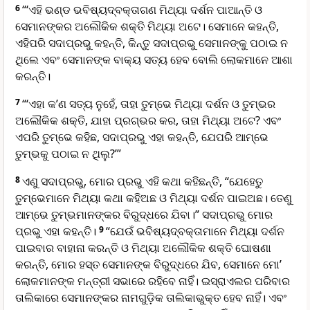
6
“‘ଏହି ଭଣ୍ଡ ଭବିଷ୍ୟ‌ଦ୍‌ବକ୍ତାଗଣ ମିଥ୍ୟା ଦର୍ଶନ ପାଆନ୍ତି ଓ
ସେମାନଙ୍କର ଅଲୌକିକ ଶକ୍ତି ମିଥ୍ୟା ଅଟେ। ସେମାନେ କହନ୍ତି,
ଏହିପରି ସଦାପ୍ରଭୁ କହନ୍ତି, କିନ୍ତୁ ସଦାପ୍ରଭୁ ସେମାନଙ୍କୁ ପଠାଇ ନ
ଥିଲେ ଏବଂ ସେମାନଙ୍କ ବାକ୍ୟ ସତ୍ୟ ହେବ ବୋଲି ଲୋକମାନେ ଆଶା
କରନ୍ତି।
7
“‘ଏହା କ’ଣ ସତ୍ୟ ନୁହେଁ, ତାହା ତୁମ୍ଭେ ମିଥ୍ୟା ଦର୍ଶନ ଓ ତୁମ୍ଭର
ଅଲୌକିକ ଶକ୍ତି, ଯାହା ପ୍ରଗ୍ଭର କର, ତାହା ମିଥ୍ୟା ଅଟେ? ଏବଂ
ଏପରି ତୁମ୍ଭେ କହିଛ, ସଦାପ୍ରଭୁ ଏହା କହନ୍ତି, ଯେପରି ଆମ୍ଭେ
ତୁମ୍ଭକୁ ପଠାଇ ନ ଥିଲୁ?’”
8
ଏଣୁ ସଦାପ୍ରଭୁ, ମୋର ପ୍ରଭୁ ଏହି କଥା କହିଛନ୍ତି, “ଯେହେତୁ
ତୁମ୍ଭେମାନେ ମିଥ୍ୟା କଥା କହିଅଛ ଓ ମିଥ୍ୟା ଦର୍ଶନ ପାଇଅଛ। ତେଣୁ
ଆମ୍ଭେ ତୁମ୍ଭମାନଙ୍କର ବିରୁଦ୍ଧରେ ଯିବା।” ସଦାପ୍ରଭୁ ମୋର
ପ୍ରଭୁ ଏହା କହନ୍ତି।
9
“ଯେଉଁ ଭବିଷ୍ୟ‌ଦ୍‌ବକ୍ତାମାନେ ମିଥ୍ୟା ଦର୍ଶନ
ପାଇବାର ବାହାନା କରନ୍ତି ଓ ମିଥ୍ୟା ଅଲୌକିକ ଶକ୍ତି ଘୋଷଣା
କରନ୍ତି, ମୋର ହସ୍ତ ସେମାନଙ୍କ ବିରୁଦ୍ଧରେ ଯିବ, ସେମାନେ ମୋ’
ଲୋକମାନଙ୍କ ମନ୍ତ୍ରୀ ସଭାରେ ରହିବେ ନାହିଁ। ଇସ୍ରାଏଲର ପରିବାର
ତାଲିକାରେ ସେମାନଙ୍କର ନାମଗୁଡ଼ିକ ତାଲିକାଭୁକ୍ତ ହେବ ନାହିଁ। ଏବଂ