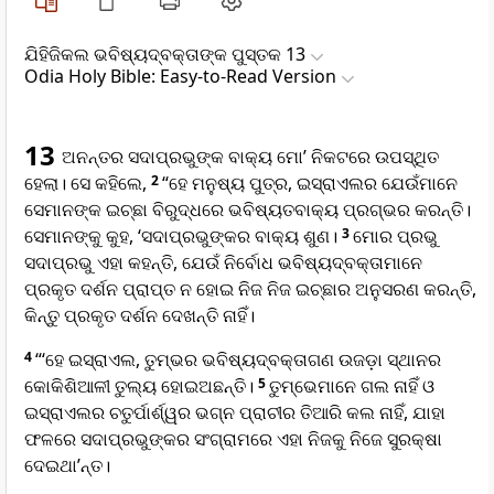
ଯିହିଜିକଲ ଭବିଷ୍ୟ‌ଦ୍‌ବକ୍ତାଙ୍କ ପୁସ୍ତକ 13
Odia Holy Bible: Easy-to-Read Version
13
ଅନନ୍ତର ସଦାପ୍ରଭୁଙ୍କ ବାକ୍ୟ ମୋ’ ନିକଟରେ ଉପସ୍ଥିତ
ହେଲା। ସେ କହିଲେ,
2
“ହେ ମନୁଷ୍ୟ ପୁତ୍ର, ଇସ୍ରାଏଲର ଯେଉଁମାନେ
ସେମାନଙ୍କ ଇଚ୍ଛା ବିରୁଦ୍ଧରେ ଭବିଷ୍ୟତବାକ୍ୟ ପ୍ରଗ୍ଭର କରନ୍ତି।
ସେମାନଙ୍କୁ କୁହ, ‘ସଦାପ୍ରଭୁଙ୍କର ବାକ୍ୟ ଶୁଣ।
3
ମୋର ପ୍ରଭୁ
ସଦାପ୍ରଭୁ ଏହା କହନ୍ତି, ଯେଉଁ ନିର୍ବୋଧ ଭବିଷ୍ୟ‌ଦ୍‌ବକ୍ତାମାନେ
ପ୍ରକୃତ ଦର୍ଶନ ପ୍ରାପ୍ତ ନ ହୋଇ ନିଜ ନିଜ ଇଚ୍ଛାର ଅନୁସରଣ କରନ୍ତି,
କିନ୍ତୁ ପ୍ରକୃତ ଦର୍ଶନ ଦେଖନ୍ତି ନାହିଁ।
4
“‘ହେ ଇସ୍ରାଏଲ, ତୁମ୍ଭର ଭବିଷ୍ୟ‌ଦ୍‌ବକ୍ତାଗଣ ଉଜଡ଼ା ସ୍ଥାନର
କୋକିଶିଆଳୀ ତୁଲ୍ୟ ହୋଇଅଛନ୍ତି।
5
ତୁମ୍ଭେମାନେ ଗଲ ନାହିଁ ଓ
ଇସ୍ରାଏଲର ଚତୁର୍ପାର୍ଶ୍ୱର ଭଗ୍ନ ପ୍ରାଚୀର ତିଆରି କଲ ନାହିଁ, ଯାହା
ଫଳରେ ସଦାପ୍ରଭୁଙ୍କର ସଂଗ୍ରାମରେ ଏହା ନିଜକୁ ନିଜେ ସୁରକ୍ଷା
ଦେଇଥା’ନ୍ତ।