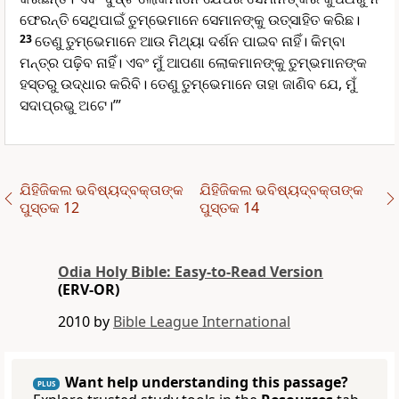
ଫେରନ୍ତି ସେଥିପାଇଁ ତୁମ୍ଭେମାନେ ସେମାନଙ୍କୁ ଉତ୍ସାହିତ କରିଛ।
23
ତେଣୁ ତୁମ୍ଭେମାନେ ଆଉ ମିଥ୍ୟା ଦର୍ଶନ ପାଇବ ନାହିଁ। କିମ୍ବା
ମନ୍ତ୍ର ପଢ଼ିବ ନାହିଁ। ଏବଂ ମୁଁ ଆପଣା ଲୋକମାନଙ୍କୁ ତୁମ୍ଭମାନଙ୍କ
ହସ୍ତରୁ ଉଦ୍ଧାର କରିବି। ତେଣୁ ତୁମ୍ଭେମାନେ ତାହା ଜାଣିବ ଯେ, ମୁଁ
ସଦାପ୍ରଭୁ ଅଟେ।’”
ଯିହିଜିକଲ ଭବିଷ୍ୟ‌ଦ୍‌ବକ୍ତାଙ୍କ
ଯିହିଜିକଲ ଭବିଷ୍ୟ‌ଦ୍‌ବକ୍ତାଙ୍କ
ପୁସ୍ତକ 12
ପୁସ୍ତକ 14
Odia Holy Bible: Easy-to-Read Version
(ERV-OR)
2010 by
Bible League International
Want help understanding this passage?
PLUS