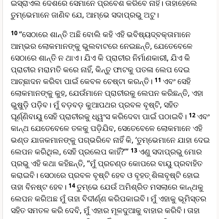
ଇସ୍ରାଏଲ ଦେଶରେ ସେମାନେ ପ୍ରବେଶ କରିବେ ନାହିଁ। ତାହାହେଲେ
ତୁମ୍ଭେମାନେ ଜାଣିବ ଯେ, ଆମ୍ଭେ ସଦାପ୍ରଭୁ ଅଟୁ।
10
“ସେଠାରେ ଶାନ୍ତି ଅଛି ବୋଲି କହି ଏହି ଭବିଷ୍ୟ‌ଦ୍‌ବକ୍ତାମାନେ
ଆମ୍ଭର ଲୋକମାନଙ୍କୁ ଭୁଲବାଟରେ ନେଇଛନ୍ତି, ଯେତେବେଳେ
ସେଠାରେ ଶାନ୍ତି ନ ଥାଏ। ଯିଏ କି ପ୍ରାଚୀର ନିର୍ମାଣକାରୀ, ଯିଏ କି
ପ୍ରାଚୀର ମରାମତି କରେ ନାହିଁ, କିନ୍ତୁ ଫାଟକୁ ପତଳା ଲେପ ଦେଇ
ଆଚ୍ଛାଦନ କରିବା ପାଇଁ କେବଳ ଚେଷ୍ଟା କରନ୍ତି।
11
ଏବଂ ସେହି
ଲୋକମାନଙ୍କୁ କୁହ, ଯେଉଁମାନେ ପ୍ରାଚୀରକୁ ଲେପନ କରିଛନ୍ତି, ଏହା
ଭୁଷୁଡ଼ି ପଡ଼ିବ। ମୁଁ ବଡ଼ବଡ଼ କୁଆପଥର ପ୍ରବଳ ବୃଷ୍ଟି, ସହିତ
ଘୂର୍ଣ୍ଣିବାୟୁ ସେହି ପ୍ରାଚୀରକୁ ଧ୍ୱଂସ କରିଦେବା ପାଇଁ ପଠାଇବି।
12
ଏବଂ
କାନ୍ଥ ଯେତେବେଳେ ତଳକୁ ପଡ଼ିଯିବ, ସେତେବେଳେ ଲୋକମାନେ ଏହି
ଭଣ୍ଡ ଯାଜକମାନଙ୍କୁ ପଗ୍ଭରିବେ ନାହିଁ କି, ‘ତୁମ୍ଭେମାନେ ଯାହା ଦେଇ
ଲେପନ କରିଥିଲ, ସେହି ପ୍ରଲେପ କାହିଁ?’”
13
ଏଣୁ ସଦାପ୍ରଭୁ ମୋର
ପ୍ରଭୁ ଏହି କଥା କହିଛନ୍ତି, “ମୁଁ ପ୍ରଚଣ୍ଡ କୋପରେ ବାୟୁ ପ୍ରବାହିତ
କରାଇବି। ସେଠାରେ ପ୍ରବଳ ବୃଷ୍ଟି ହେବ ଓ ବୃହତ୍ ଶିଳାବୃଷ୍ଟି ହୋଇ
ତାହା ବିନଷ୍ଟ ହେବ।
14
ତୁମ୍ଭେ ଯେଉଁ ଅମିଶ୍ରିତ ମସଲାରେ କାନ୍ଥକୁ
ଲେପନ କରିଅଛ ମୁଁ ତାହା ବିଦୀର୍ଣ୍ଣ କରିପକାଇବି। ମୁଁ ଏହାକୁ ଭୂମିସ୍ତର
ସହିତ ସମତଳ କରି ଦେବି, ମୁଁ ଏହାର ମୂଳଦୁଆକୁ ବାହାର କରିବି। ତାହା