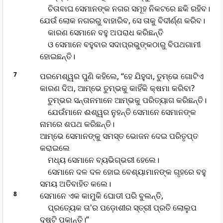
ଚିତାବାଘ ସେମାନଙ୍କ ନଗର ସମୂହ ନିକଟରେ ଛକି ରହିବ।
ଯେଉଁ ଲୋକ ନଗରରୁ ବାହାରିବ, ସେ ତାକୁ ବିଦୀର୍ଣ୍ଣ କରିବ।
କାରଣ ସେମାନେ ବହୁ ଅପରାଧ କରିଛନ୍ତି
ଓ ସେମାନେ ବହୁବାର ସଦାପ୍ରଭୁଙ୍କଠାରୁ ବିପଥଗାମୀ
ହୋଇଛନ୍ତି।
7
ପରମେଶ୍ୱର ପୁଣି କହିଲେ, “ହେ ଯିହୁଦା, ତୁମ୍ଭେ ଗୋଟିଏ
କାରଣ ଦିଅ, ଆମ୍ଭେ ତୁମ୍ଭକୁ କାହିଁକି କ୍ଷମା କରିବା?
ତୁମ୍ଭର ସନ୍ତାନମାନେ ଆମ୍ଭକୁ ପରିତ୍ୟାଗ କରିଛନ୍ତି।
ଯେଉଁମାନେ ଈଶ୍ୱର ନୁହନ୍ତି ସେମାନେ ସେମାନଙ୍କ
ନାମରେ ଶପଥ କରିଛନ୍ତି।
ଆମ୍ଭେ ସେମାନଙ୍କୁ ସମସ୍ତ ଭୋଜନ ଦେଇ ପରିତୃପ୍ତ
କରାଇଲେ
ମଧ୍ୟ ସେମାନେ ବ୍ୟଭିଗ୍ଭରୀ ହେଲେ।
ସେମାନେ ଦଳ ଦଳ ହୋଇ ବେଶ୍ୟାମାନଙ୍କ ଗୃହରେ ବହୁ
ସମୟ ଅତିବାହିତ କଲେ।
8
ସେମାନେ ଏକ କାମୁକି ଘୋଡୀ ପରି ବୁଲନ୍ତି,
ପ୍ରତ୍ୟେକ ତା'ର ପଡ଼ୋଶୀର ସ୍ତ୍ରୀ ପ୍ରତି ଲୋଲୁପ
ଦୃଷ୍ଟି ପକାନ୍ତି।”