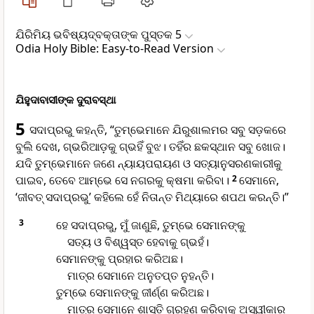
ଯିରିମିୟ ଭବିଷ୍ୟ‌ଦ୍‌ବକ୍ତାଙ୍କ ପୁସ୍ତକ 5
Odia Holy Bible: Easy-to-Read Version
ଯିହୁଦାବାସୀଙ୍କ ଦୁରାବସ୍ଥା
5
ସଦାପ୍ରଭୁ କହନ୍ତି, “ତୁମ୍ଭେମାନେ ଯିରୁଶାଲମର ସବୁ ସଡ଼କରେ
ବୁଲି ଦେଖ, ଗ୍ଭରିଆଡ଼କୁ ଗ୍ଭହିଁ ବୁଝ। ତହିଁର ଛକସ୍ଥାନ ସବୁ ଖୋଜ।
ଯଦି ତୁମ୍ଭେମାନେ ଜଣେ ନ୍ୟାୟପରାୟଣ ଓ ସତ୍ୟାନୁସରଣକାରୀକୁ
ପାଇବ, ତେବେ ଆମ୍ଭେ ସେ ନଗରକୁ କ୍ଷମା କରିବା।
2
ସେମାନେ,
‘ଜୀବତ୍ ସଦାପ୍ରଭୁ’ କହିଲେ ହେଁ ନିତାନ୍ତ ମିଥ୍ୟାରେ ଶପଥ କରନ୍ତି।”
3
ହେ ସଦାପ୍ରଭୁ, ମୁଁ ଜାଣୁଛି, ତୁମ୍ଭେ ସେମାନଙ୍କୁ
ସତ୍ୟ ଓ ବିଶ୍ୱସ୍ତ ହେବାକୁ ଗ୍ଭହଁ।
ସେମାନଙ୍କୁ ପ୍ରହାର କରିଅଛ।
ମାତ୍ର ସେମାନେ ଅନୁତପ୍ତ ନୁହନ୍ତି।
ତୁମ୍ଭେ ସେମାନଙ୍କୁ ଜୀର୍ଣ୍ଣ କରିଅଛ।
ମାତ୍ର ସେମାନେ ଶାସ୍ତି ଗ୍ରହଣ କରିବାକୁ ଅସ୍ୱୀକାର