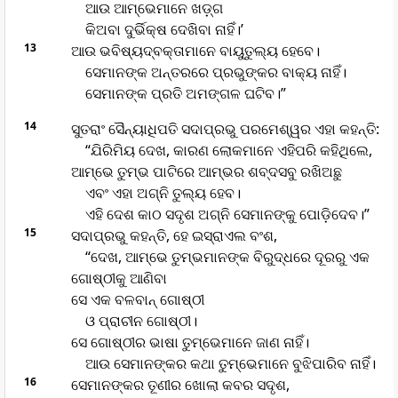
ଆଉ ଆମ୍ଭେମାନେ ‌‌ଖ‌ଡ଼୍‌ଗ
କିଅବା ଦୁର୍ଭିକ୍ଷ ଦେଖିବା ନାହିଁ।’
13
ଆଉ ଭବିଷ୍ୟ‌ଦ୍‌ବକ୍ତାମାନେ ବାୟୁତୁଲ୍ୟ ହେବେ।
ସେମାନଙ୍କ ଅନ୍ତରରେ ପ୍ରଭୁଙ୍କର ବାକ୍ୟ ନାହିଁ।
ସେମାନଙ୍କ ପ୍ରତି ଅମଙ୍ଗଳ ଘଟିବ।”
14
ସୁତରାଂ ସୈନ୍ୟାଧିପତି ସଦାପ୍ରଭୁ ପରମେଶ୍ୱର ଏହା କହନ୍ତି:
“ଯିରିମିୟ ଦେଖ, କାରଣ ଲୋକମାନେ ଏହିପରି କହିଥିଲେ,
ଆମ୍ଭେ ତୁମ୍ଭ ପାଟିରେ ଆମ୍ଭର ଶବ୍ଦସବୁ ରଖିଅଛୁ
ଏବଂ ଏହା ଅଗ୍ନି ତୁଲ୍ୟ ହେବ।
ଏହି ଦେଶ କାଠ ସଦୃଶ ଅଗ୍ନି ସେମାନଙ୍କୁ ପୋଡ଼ିଦେବ।”
15
ସଦାପ୍ରଭୁ କହନ୍ତି, ହେ ଇସ୍ରାଏଲ ବଂଶ,
“ଦେଖ, ଆମ୍ଭେ ତୁମ୍ଭମାନଙ୍କ ବିରୁଦ୍ଧରେ ଦୂରରୁ ଏକ
ଗୋଷ୍ଠୀକୁ ଆଣିବା
ସେ ଏକ ବଳବାନ୍ ଗୋଷ୍ଠୀ
ଓ ପ୍ରାଚୀନ ଗୋଷ୍ଠୀ।
ସେ ଗୋଷ୍ଠୀର ଭାଷା ତୁମ୍ଭେମାନେ ଜାଣ ନାହିଁ।
ଆଉ ସେମାନଙ୍କର କଥା ତୁମ୍ଭେମାନେ ବୁଝିପାରିବ ନାହିଁ।
16
ସେମାନଙ୍କର ତୂଣୀର ଖୋଲା କବର ସଦୃଶ,