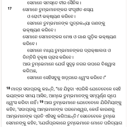
ସେମାନେ ସମସ୍ତେ ବୀର ସୈନିକ।
17
ସେମାନେ ତୁମ୍ଭମାନଙ୍କର ସଂଗୃହୀତ ଶସ୍ୟ
ଓ ରୋଟୀ ଭକ୍ଷ୍ୟଣ କରିବେ।
ସେମାନେ ତୁମ୍ଭମାନଙ୍କ ପୁତ୍ରକନ୍ୟା ଗଣଙ୍କୁ
ଭକ୍ଷ୍ୟଣ କରିବେ।
ସେମାନେ ସେମାନଙ୍କର ମେଷ ଓ ଗାଈ ଗୁଡ଼ିକ ଭକ୍ଷ୍ୟଣ
କରିବେ।
ସେମାନେ ମଧ୍ୟ ତୁମ୍ଭମାନଙ୍କର ଦ୍ରାକ୍ଷାଲତା ଓ
ଡିମ୍ବିରି ବୃକ୍ଷ ଗ୍ରାସ କରିବେ।
ଆଉ ତୁମ୍ଭେମାନେ ଯେଉଁ ସୁଦୃଢ଼ ନଗର ଉପରେ ବିଶ୍ୱାସ
କରିଅଛ,
ସେମାନେ ସେହିସବୁକୁ ‌‌ଖ‌ଡ଼୍‌ଗରେ ଧ୍ୱଂସ କରିବେ।”
18
ମାତ୍ର ସଦାପ୍ରଭୁ କହନ୍ତି, “ହେ ଯିହୁଦା ଏପରିକି ଯେତେବେଳେ ସେହି
ଭୟଙ୍କର ସମୟ ଆସିବ, ଆମ୍ଭେ ତୁମ୍ଭମାନଙ୍କୁ ସମ୍ପୂର୍ଣ୍ଣ ରୂପେ
ଧ୍ୱଂସ କରିବା ନାହିଁ।
19
ଆଉ ତୁମ୍ଭେମାନେ ଯେତେବେଳେ ଯିରିମିୟଙ୍କୁ
କହିବ, ‘ସଦାପ୍ରଭୁ ଆମ୍ଭମାନଙ୍କ ପରମେଶ୍ୱର, କେଉଁ କାରଣରୁ
ଆମ୍ଭମାନଙ୍କ ପ୍ରତି ଏହିସବୁ କରିଅଛନ୍ତି।’ ସେତେବେଳେ ତୁମ୍ଭେ
ସେମାନଙ୍କୁ କହିବ, ‘ଯେଉଁପ୍ରକାରେ ତୁମ୍ଭେମାନେ ମୋତେ ପରିତ୍ୟାଗ