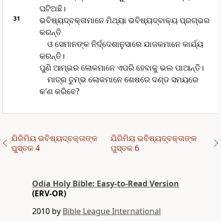
ଘଟିଅଛି।
31
ଭବିଷ୍ୟ‌ଦ୍‌ବକ୍ତାମାନେ ମିଥ୍ୟା ଭବିଷ୍ୟ‌ଦ୍‌ବାକ୍ୟ ପ୍ରଗ୍ଭର
କରନ୍ତି
ଓ ସେମାନଙ୍କ ନିର୍ଦ୍ଦେଶାନୁସାରେ ଯାଜକମାନେ କାର୍ଯ୍ୟ
କରନ୍ତି।
ପୁଣି ଆମ୍ଭର ଲୋକମାନେ ଏପରି ହେବାକୁ ଭଲ ପାଆନ୍ତି।
ମାତ୍ର ତୁମ୍ଭ ଲୋକମାନେ ଶେଷରେ ଦଣ୍ଡ ସମୟରେ
କ’ଣ କରିବେ?
ଯିରିମିୟ ଭବିଷ୍ୟ‌ଦ୍‌ବକ୍ତାଙ୍କ
ଯିରିମିୟ ଭବିଷ୍ୟ‌ଦ୍‌ବକ୍ତାଙ୍କ
ପୁସ୍ତକ 4
ପୁସ୍ତକ 6
Odia Holy Bible: Easy-to-Read Version
(ERV-OR)
2010 by
Bible League International