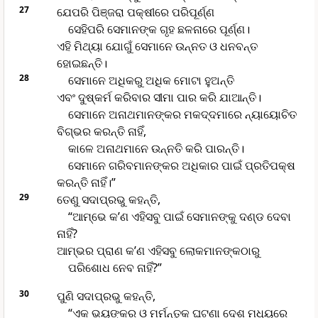
27
ଯେପରି ପିଞ୍ଜରା ପକ୍ଷୀରେ ପରିପୂର୍ଣ୍ଣ
ସେହିପରି ସେମାନଙ୍କ ଗୃହ ଛଳନାରେ ପୂର୍ଣ୍ଣ।
ଏହି ମିଥ୍ୟା ଯୋଗୁଁ ସେମାନେ ଉନ୍ନତ ଓ ଧନବନ୍ତ
ହୋଇଛନ୍ତି।
28
ସେମାନେ ଅଧିକରୁ ଅଧିକ ମୋଟା ହୁଅନ୍ତି
ଏବଂ ଦୁଷ୍କର୍ମ କରିବାର ସୀମା ପାର କରି ଯାଆନ୍ତି।
ସେମାନେ ଅନାଥମାନଙ୍କର ମକଦ୍ଦମାରେ ନ୍ୟାୟୋଚିତ
ବିଗ୍ଭର କରନ୍ତି ନାହିଁ,
କାଳେ ଅନାଥମାନେ ଉନ୍ନତି କରି ପାରନ୍ତି।
ସେମାନେ ଗରିବମାନଙ୍କର ଅଧିକାର ପାଇଁ ପ୍ରତିପକ୍ଷ
କରନ୍ତି ନାହିଁ।”
29
ତେଣୁ ସଦାପ୍ରଭୁ କହନ୍ତି,
“ଆମ୍ଭେ କ’ଣ ଏହିସବୁ ପାଇଁ ସେମାନଙ୍କୁ ଦଣ୍ଡ ଦେବା
ନାହିଁ?
ଆମ୍ଭର ପ୍ରାଣ କ’ଣ ଏହିସବୁ ଲୋକମାନଙ୍କଠାରୁ
ପରିଶୋଧ ନେବ ନାହିଁ?”
30
ପୁଣି ସଦାପ୍ରଭୁ କହନ୍ତି,
“ଏକ ଭୟଙ୍କର ଓ ମର୍ମନ୍ତୁକ ଘଟଣା ଦେଶ ମଧ୍ୟରେ