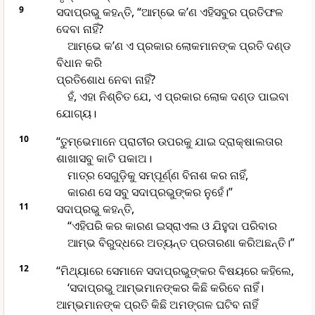
9
ସଦାପ୍ରଭୁ କହନ୍ତି, “ଆମ୍ଭେ କ’ଣ ଏହିସବୁର ପ୍ରତିଫଳ
ଦେବା ନାହିଁ?
ଆମ୍ଭେ କ’ଣ ଏ ପ୍ରକାର ଲୋକମାନଙ୍କ ପ୍ରତି ଦଣ୍ଡ
ବିଧାନ କରି
ପ୍ରତିଶୋଧ ନେବା ନାହିଁ?
ହଁ, ଏହା ନିଶ୍ଚିତ ଯେ, ଏ ପ୍ରକାର ଲୋକ ଦଣ୍ଡ ପାଇବା
ଯୋଗ୍ୟ।
10
“ତୁମ୍ଭେମାନେ ପ୍ରାଚୀର ଉପରକୁ ଯାଇ ଦ୍ରାକ୍ଷାଲତାର
ଶାଖାସବୁ କାଟି ପକାଅ।
ମାତ୍ର ସେଗୁଡ଼ିକୁ ସମ୍ପୂର୍ଣ୍ଣ ବିନାଶ କର ନାହିଁ,
କାରଣ ସେ ସବୁ ସଦାପ୍ରଭୁଙ୍କର ନୁହେଁ।”
11
ସଦାପ୍ରଭୁ କହନ୍ତି,
“ଏହିପରି କର କାରଣ ଇସ୍ରାଏଲ ଓ ଯିହୁଦା ପରିବାର
ଆମ୍ଭ ବିରୁଦ୍ଧରେ ଅତ୍ୟନ୍ତ ପ୍ରତାରଣା କରିଅଛନ୍ତି।”
12
“ମିଥ୍ୟାରେ ସେମାନେ ସଦାପ୍ରଭୁଙ୍କର ବିଷୟରେ କହିଲେ,
‘ସଦାପ୍ରଭୁ ଆମ୍ଭମାନଙ୍କର କିଛି କରିବେ ନାହିଁ।
ଆମ୍ଭମାନଙ୍କ ପ୍ରତି କିଛି ଅମଙ୍ଗଳ ଘଟିବ ନାହିଁ