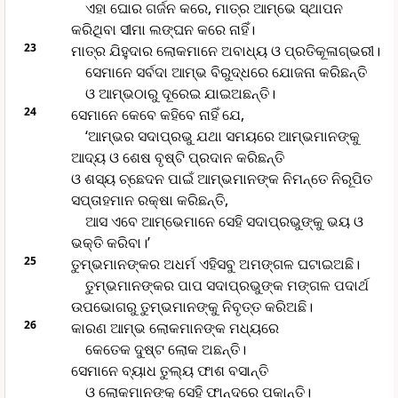
ଏହା ଘୋର ଗର୍ଜନ କରେ, ମାତ୍ର ଆମ୍ଭେ ସ୍ଥାପନ
କରିଥିବା ସୀମା ଲଙ୍ଘନ କରେ ନାହିଁ।
23
ମାତ୍ର ଯିହୁଦାର ଲୋକମାନେ ଅବାଧ୍ୟ ଓ ପ୍ରତିକୂଳାଗ୍ଭରୀ।
ସେମାନେ ସର୍ବଦା ଆମ୍ଭ ବିରୁଦ୍ଧରେ ଯୋଜନା କରିଛନ୍ତି
ଓ ଆମ୍ଭଠାରୁ ଦୂରେଇ ଯାଇଅଛନ୍ତି।
24
ସେମାନେ କେବେ କହିବେ ନାହିଁ ଯେ,
‘ଆମ୍ଭର ସଦାପ୍ରଭୁ ଯଥା ସମୟରେ ଆମ୍ଭମାନଙ୍କୁ
ଆଦ୍ୟ ଓ ଶେଷ ବୃଷ୍ଟି ପ୍ରଦାନ କରିଛନ୍ତି
ଓ ଶସ୍ୟ ଚ୍ଛେଦନ ପାଇଁ ଆମ୍ଭମାନଙ୍କ ନିମନ୍ତେ ନିରୂପିତ
ସପ୍ତାହମାନ ରକ୍ଷା କରିଛନ୍ତି,
ଆସ ଏବେ ଆମ୍ଭେମାନେ ସେହି ସଦାପ୍ରଭୁଙ୍କୁ ଭୟ ଓ
ଭକ୍ତି କରିବା।’
25
ତୁମ୍ଭମାନଙ୍କର ଅଧର୍ମ ଏହିସବୁ ଅମଙ୍ଗଳ ଘଟାଇଅଛି।
ତୁମ୍ଭମାନଙ୍କର ପାପ ସଦାପ୍ରଭୁଙ୍କ ମଙ୍ଗଳ ପଦାର୍ଥ
ଉପଭୋଗରୁ ତୁମ୍ଭମାନଙ୍କୁ ନିବୃତ୍ତ କରିଅଛି।
26
କାରଣ ଆମ୍ଭ ଲୋକମାନଙ୍କ ମଧ୍ୟରେ
କେତେକ ଦୁଷ୍ଟ ଲୋକ ଅଛନ୍ତି।
ସେମାନେ ବ୍ୟାଧ ତୁଲ୍ୟ ଫାଶ ବସାନ୍ତି
ଓ ଲୋକମାନଙ୍କୁ ସେହି ଫାନ୍ଦରେ ପକାନ୍ତି।