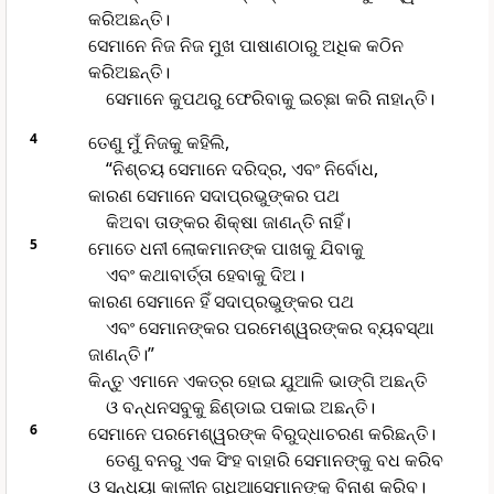
କରିଅଛନ୍ତି।
ସେମାନେ ନିଜ ନିଜ ମୁଖ ପାଷାଣଠାରୁ ଅଧିକ କଠିନ
କରିଅଛନ୍ତି।
ସେମାନେ କୁପଥରୁ ଫେରିବାକୁ ଇଚ୍ଛା କରି ନାହାନ୍ତି।
4
ତେଣୁ ମୁଁ ନିଜକୁ କହିଲି,
“ନିଶ୍ଚୟ ସେମାନେ ଦରିଦ୍ର, ଏବଂ ନିର୍ବୋଧ,
କାରଣ ସେମାନେ ସଦାପ୍ରଭୁଙ୍କର ପଥ
କିଅବା ତାଙ୍କର ଶିକ୍ଷା ଜାଣନ୍ତି ନାହିଁ।
5
ମୋତେ ଧନୀ ଲୋକମାନଙ୍କ ପାଖକୁ ଯିବାକୁ
ଏବଂ କଥାବାର୍ତ୍ତା ହେବାକୁ ଦିଅ।
କାରଣ ସେମାନେ ହିଁ ସଦାପ୍ରଭୁଙ୍କର ପଥ
ଏବଂ ସେମାନଙ୍କର ପରମେଶ୍ୱରଙ୍କର ବ୍ୟବସ୍ଥା
ଜାଣନ୍ତି।”
କିନ୍ତୁ ଏମାନେ ଏକତ୍ର ହୋଇ ଯୁଆଳି ଭାଙ୍ଗି ଅଛନ୍ତି
ଓ ବନ୍ଧନସବୁକୁ ଛିଣ୍ଡାଇ ପକାଇ ଅଛନ୍ତି।
6
ସେମାନେ ପରମେଶ୍ୱରଙ୍କ ବିରୁଦ୍ଧାଚରଣ କରିଛନ୍ତି।
ତେଣୁ ବନରୁ ଏକ ସିଂହ ବାହାରି ସେମାନଙ୍କୁ ବଧ କରିବ
ଓ ସନ୍ଧ୍ୟା କାଳୀନ ଗଧିଆସେମାନଙ୍କୁ ବିନାଶ କରିବ।