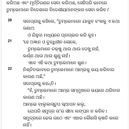
କରିଅଛ ଏବଂ ମୂର୍ତ୍ତିଗଣର ସେବା କରିଅଛ, ସେହିପରି ଭାବରେ
ତୁମ୍ଭେମାନେ ବିଦେଶରେ ବିଦେଶୀୟମାନଙ୍କର ସେବା କରିବ।’
20
ସଦାପ୍ରଭୁ କହିଲେ, “ତୁମ୍ଭେମାନେ ଯାକୁବ ବଂଶକୁ ଏ କଥା
ଜଣାଅ
ଓ ଯିହୁଦା ମଧ୍ୟରେ ପ୍ରଗ୍ଭର କରି କୁହ।
21
‘ହେ ଅଜ୍ଞାନ ଓ ବୁଦ୍ଧିହୀନ ଲୋକେ,
ତୁମ୍ଭେମାନେ ଚକ୍ଷୁ ଥାଉ ଥାଉ ଦେଖୁ ନାହଁ,
କର୍ଣ୍ଣ ଥାଉ ଥାଉ ଶୁଣୁ ନାହଁ।
ଏବେ ଏହି କଥା ତୁମ୍ଭେମାନେ ଶୁଣ।
22
ନିଶ୍ଚିତଭାବରେ ତୁମ୍ଭେମାନେ ଆମ୍ଭକୁ ଭୟ କରିବାର
କାରଣ ଅଛି,”
ସଦାପ୍ରଭୁ କହନ୍ତି।
“ହଁ, ତୁମ୍ଭେମାନେ ଆମ୍ଭ ସମ୍ମୁଖରେ ଭୟରେ ଥରିବାର
କାରଣ ଅଛି।
ଆମ୍ଭେ ବାଲୁକାସ୍ତୁପ ସ୍ଥାପନ କଲୁ,
ଯେପରି ସମୁଦ୍ର ତା'ର ସୀମା ଲଙ୍ଘନ ନ କରିବ।
ସମୁଦ୍ରରେ ଢେଉ ଉଠେ ଏବଂ ଏହାର କୌଣସି କ୍ଷତି କରେ
ନାହିଁ।