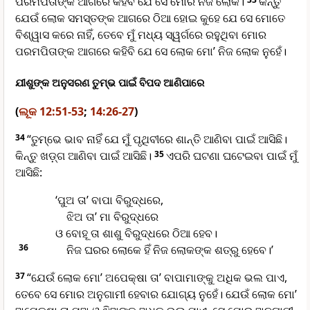
ପରମପିତାଙ୍କ ଆଗରେ କହିବି ଯେ ସେ ମୋର ନିଜ ଲୋକ।
କିନ୍ତୁ
ଯେଉଁ ଲୋକ ସମସ୍ତଙ୍କ ଆଗରେ ଠିଆ ହୋଇ କୁହେ ଯେ ସେ ମୋତେ
ବିଶ୍ୱାସ କରେ ନାହିଁ, ତେବେ ମୁଁ ମଧ୍ୟ ସ୍ୱର୍ଗରେ ରହୁଥିବା ମୋର
ପରମପିତାଙ୍କ ଆଗରେ କହିବି ଯେ ସେ ଲୋକ ମୋ’ ନିଜ ଲୋକ ନୁହେଁ।
ଯୀଶୁଙ୍କ ଅନୁସରଣ ତୁମ୍ଭ ପାଇଁ ବିପଦ ଆଣିପାରେ
(
ଲୂକ 12:51-53
;
14:26-27
)
34
“ତୁମ୍ଭେ ଭାବ ନାହିଁ ଯେ ମୁଁ ପୃଥିବୀରେ ଶାନ୍ତି ଆଣିବା ପାଇଁ ଆସିଛି।
କିନ୍ତୁ ଖ‌‌ଡ଼୍‌‌ଗ ଆଣିବା ପାଇଁ ଆସିଛି।
35
ଏପରି ଘଟଣା ଘଟେଇବା ପାଇଁ ମୁଁ
ଆସିଛି:
‘ପୁଅ ତା’ ବାପା ବିରୁଦ୍ଧରେ,
ଝିଅ ତା’ ମା ବିରୁଦ୍ଧରେ
ଓ ବୋହୂ ତା ଶାଶୁ ବିରୁଦ୍ଧରେ ଠିଆ ହେବ।
36
ନିଜ ଘରର ଲୋକେ ହିଁ ନିଜ ଲୋକଙ୍କ ଶତ୍ରୁ ହେବେ।’
37
“ଯେଉଁ ଲୋକ ମୋ’ ଅପେକ୍ଷା ତା’ ବାପାମାଙ୍କୁ ଅଧିକ ଭଲ ପାଏ,
ତେବେ ସେ ମୋର ଅନୁଗାମୀ ହେବାର ଯୋଗ୍ୟ ନୁହେଁ। ଯେଉଁ ଲୋକ ମୋ’