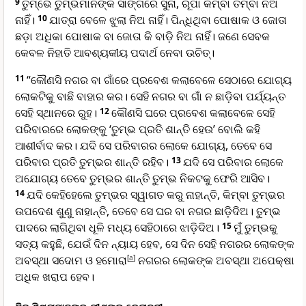
9
ତୁମ୍ଭେ ତୁମ୍ଭମାନଙ୍କ ସାଙ୍ଗରେ ସୁନା, ରୂପା କିମ୍ବା ତମ୍ବା ନିଅ
ନାହିଁ।
10
ଯାତ୍ରା ବେଳେ ଝୁଲା ନିଅ ନାହିଁ। ପିନ୍ଧିଥିବା ପୋଷାକ ଓ ଜୋତା
ଛଡ଼ା ଅଧିକା ପୋଷାକ ବା ଜୋତା କି ବାଡ଼ି ନିଅ ନାହିଁ। ଜଣେ ସେବକ
କେବଳ ନିହାତି ଆବଶ୍ୟକୀୟ ପଦାର୍ଥ ନେବା ଉଚିତ୍।
11
“କୌଣସି ନଗର ବା ଗାଁରେ ପ୍ରବେଶ କଲାବେଳେ ସେଠାରେ ଯୋଗ୍ୟ
ଲୋକଟିକୁ ବାଛି ବାହାର କର। ସେହି ନଗର ବା ଗାଁ ନ ଛାଡ଼ିବା ପର୍ଯ୍ୟନ୍ତ
ସେହି ସ୍ଥାନରେ ରୁହ।
12
କୌଣସି ଘରେ ପ୍ରବେଶ କଲାବେଳେ ସେହି
ପରିବାରରେ ଲୋକଙ୍କୁ ‘ତୁମ୍ଭ ପ୍ରତି ଶାନ୍ତି ହେଉ’ ବୋଲି କହି
ଆଶୀର୍ବାଦ କର। ଯଦି ସେ ପରିବାରର ଲୋକେ ଯୋଗ୍ୟ, ତେବେ ସେ
ପରିବାର ପ୍ରତି ତୁମ୍ଭର ଶାନ୍ତି ରହିବ।
13
ଯଦି ସେ ପରିବାର ଲୋକେ
ଅଯୋଗ୍ୟ ତେବେ ତୁମ୍ଭର ଶାନ୍ତି ତୁମ୍ଭ ନିକଟକୁ ଫେରି ଆସିବ।
14
ଯଦି କେହିହେଲେ ତୁମ୍ଭର ସ୍ୱାଗତ କରୁ ନାହାନ୍ତି, କିମ୍ବା ତୁମ୍ଭର
ଉପଦେଶ ଶୁଣୁ ନାହାନ୍ତି, ତେବେ ସେ ଘର ବା ନଗର ଛାଡ଼ିଦିଅ। ତୁମ୍ଭ
ପାଦରେ ଲାଗିଥିବା ଧୂଳି ମଧ୍ୟ ସେହିଠାରେ ଝାଡ଼ିଦିଅ।
15
ମୁଁ ତୁମ୍ଭକୁ
ସତ୍ୟ କହୁଛି, ଯେଉଁ ଦିନ ନ୍ୟାୟ ହେବ, ସେ ଦିନ ସେହି ନଗରର ଲୋକଙ୍କ
ଅବସ୍ଥା ସଦୋମ ଓ ହମୋରା
[
a
]
ନଗରର ଲୋକଙ୍କ ଅବସ୍ଥା ଅପେକ୍ଷା
ଅଧିକ ଖରାପ ହେବ।