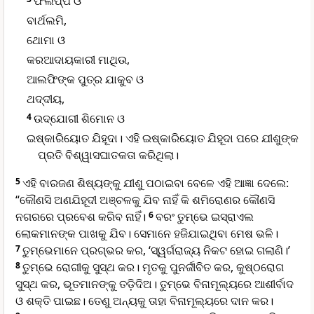
ଫିଲି‌ପ୍‌ପ ଓ
ବାର୍ଥଲମି,
ଥୋମା ଓ
କରଆଦାୟକାରୀ ମାଥିଉ,
ଆଲଫିଙ୍କ ପୁତ୍ର ଯାକୁବ ଓ
ଥଦ୍ଦୀୟ,
4
ଉ‌‌‌‌‌‌‌ଦ୍‌‌ଯୋଗୀ ଶିମୋନ ଓ
ଇଷ୍କାରିୟୋତ ଯିହୂଦା। ଏହି ଇଷ୍କାରିୟୋତ ଯିହୂଦା ପରେ ଯୀଶୁଙ୍କ
ପ୍ରତି ବିଶ୍ୱାସଘାତକତା କରିଥିଲା।
5
ଏହି ବାରଜଣ ଶିଷ୍ୟଙ୍କୁ ଯୀଶୁ ପଠାଇବା ବେଳେ ଏହି ଆଜ୍ଞା ଦେଲେ:
“କୌଣସି ଅଣଯିହୂଦୀ ଅଞ୍ଚଳକୁ ଯିବ ନାହିଁ କି ଶମିରୋଣର କୌଣସି
ନଗରରେ ପ୍ରବେଶ କରିବ ନାହିଁ।
6
ବରଂ ତୁମ୍ଭେ ଇସ୍ରାଏଲ
ଲୋକମାନଙ୍କ ପାଖକୁ ଯିବ। ସେମାନେ ହଜିଯାଇଥିବା ମେଷ ଭଳି।
7
ତୁମ୍ଭେମାନେ ପ୍ରଗ୍ଭର କର, ‘ସ୍ୱର୍ଗରାଜ୍ୟ ନିକଟ ହୋଇ ଗଲାଣି।’
8
ତୁମ୍ଭେ ରୋଗୀକୁ ସୁସ୍ଥ କର। ମୃତକୁ ପୁନର୍ଜୀବିତ କର, କୁଷ୍ଠରୋଗ
ସୁସ୍ଥ କର, ଭୂତମାନଙ୍କୁ ତଡ଼ିଦିଅ। ତୁମ୍ଭେ ବିନାମୂଲ୍ୟରେ ଆଶୀର୍ବାଦ
ଓ ଶକ୍ତି ପାଇଛ। ତେଣୁ ଅନ୍ୟକୁ ତାହା ବିନାମୂଲ୍ୟରେ ଦାନ କର।