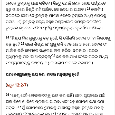
ଲୋକେ ତୁମ୍ଭକୁ ଘୃଣା କରିବେ। କିନ୍ତୁ ଯେଉଁ ଲୋକ ଶେଷ ପର୍ଯ୍ୟନ୍ତ
ଦୃଢ଼ ଭାବରେ ତିଷ୍ଠି ରହି ପାରିବ, ସେ ଉଦ୍ଧାର ପାଇବ।
23
ଗୋଟିଏ
ନଗରରେ ସେମାନେ ତୁମ୍ଭକୁ ଯାତନା ଦେଲେ ତୁମ୍ଭେ ଅନ୍ୟ ନଗରକୁ
ପଳାଅ। ମୁଁ ତୁମ୍ଭକୁ ସତ୍ୟ କହୁଛି ଇସ୍ରାଏଲର ସମସ୍ତ ନଗରୀରେ
ତୁମ୍ଭର ଭ୍ରମଣ ସରିବା ପୂର୍ବରୁ ମନୁଷ୍ୟପୁତ୍ର ପୁନର୍ବାର ଆସିବେ।
24
“ଶିଷ୍ୟ ନିଜ ଗୁରୁଠାରୁ ବଡ଼ ନୁହେଁ, କି କୌଣସି ସେବକ ତା’ ମାଲିକଠାରୁ
ବଡ଼ ନୁହେଁ
25
ଜଣେ ଶିଷ୍ୟ ତା’ ଗୁରୁ ଭଳି ହେବାରେ ଓ ଜଣେ ସେବକ ତା’
ମାଲିକ ଭଳି ହେବାରେ ସନ୍ତୋଷ ଲାଭ କରିବା ଦରକାର। ଘରର
ମୁଖ୍ୟଙ୍କୁ ଯଦି ‘ବାଆ‌‌‌ଲ୍‌ଜିବୂଲ୍’
[
b
]
କହି ଡକାଯାଏ ତେବେ ଘରର ଅନ୍ୟ
ସଦସ୍ୟମାନଙ୍କୁ ନିଶ୍ଚୟ ଅଧିକ ଖରାପ ନାମରେ ଡକାଯିବ।
ପରମେଶ୍ୱରଙ୍କୁ ଭୟ କର, ମାତ୍ର ମନୁଷ୍ୟକୁ ନୁହେଁ
(
ଲୂକ 12:2-7
)
26
“ତେଣୁ ସେହି ଲୋକମାନଙ୍କୁ ଭୟ କର ନାହିଁ। ଯାହା ଗୁପ୍ତରେ ଅଛି
ତାହା ଦିନେ ନା ଦିନେ ପ୍ରକାଶ ପାଇବ, ଏବଂ ସବୁ ଗୋପନ କଥା ଜଣା
ପଡ଼ିବ।
27
ମୁଁ ଗୋପନରେ ତୁମ୍ଭକୁ ଯାହାସବୁ କହୁଛି, ତୁମ୍ଭେ ତାହାକୁ
ପ୍ରକାଶ୍ୟ ଦିବାଲୋକରେ କୁହ। ମୁଁ ତୁମ୍ଭକୁ ଆସ୍ତେ ଆସ୍ତେ ଯାହା