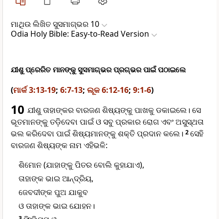
ମାଥିଉ ଲିଖିତ ସୁସମାଗ୍ଭର 10
Odia Holy Bible: Easy-to-Read Version
ଯୀଶୁ ପ୍ରେରିତ ମାନଙ୍କୁ ସୁସମାଗ୍ଭର ପ୍ରଗ୍ଭର ପାଇଁ ପଠାଇଲେ
(
ମାର୍କ 3:13-19
;
6:7-13
;
ଲୂକ 6:12-16
;
9:1-6
)
10
ଯୀଶୁ ତାହାଙ୍କର ବାରଜଣ ଶିଷ୍ୟଙ୍କୁ ପାଖକୁ ଡକାଇଲେ। ସେ
ଭୂତମାନଙ୍କୁ ତଡ଼ିଦେବା ପାଇଁ ଓ ସବୁ ପ୍ରକାର ରୋଗ ଏବଂ ଅସୁସ୍ଥତା
ଭଲ କରିଦେବା ପାଇଁ ଶିଷ୍ୟମାନଙ୍କୁ ଶକ୍ତି ପ୍ରଦାନ କଲେ।
2
ସେହି
ବାରଜଣ ଶିଷ୍ୟଙ୍କ ନାମ ଏହିଭଳି:
ଶିମୋନ (ଯାହାଙ୍କୁ ପିତର ବୋଲି କୁହାଯାଏ),
ତାହାଙ୍କ ଭାଇ ଆନ୍ଦ୍ରିୟ,
ଜେବଦୀଙ୍କ ପୁଅ ଯାକୁବ
ଓ ତାହାଙ୍କ ଭାଇ ଯୋହନ।
3