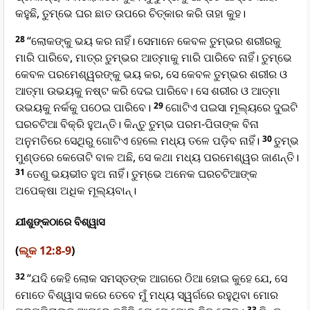
କହୁଛି, ତୁମ୍ଭେ ଘର ଛାତ ଉପରେ ଚିତ୍କାର କରି ତାହା କୁହ।
28
“ଲୋକଙ୍କୁ ଭୟ କର ନାହିଁ। ସେମାନେ କେବଳ ତୁମ୍ଭର ଶରୀରକୁ
ମାରି ପାରିବେ, ମାତ୍ର ତୁମ୍ଭର ଆତ୍ମାକୁ ମାରି ପାରିବେ ନାହିଁ। ତୁମ୍ଭେ
କେବଳ ପରମେଶ୍ୱରଙ୍କୁ ଭୟ କର, ସେ କେବଳ ତୁମ୍ଭର ଶରୀର ଓ
ଆତ୍ମା ଉଭୟକୁ ନଷ୍ଟ କରି ଦେଇ ପାରିବେ। ସେ ଶରୀର ଓ ଆତ୍ମା
ଉଭୟକୁ ନର୍କକୁ ପଠେଇ ପାରିବେ।
29
ଗୋଟିଏ ପଇସା ମୂଲ୍ୟରେ ଦୁଇଟି
ଘରଚଟିଆ ବିକ୍ରି ହୁଅନ୍ତି। କିନ୍ତୁ ତୁମ୍ଭ ପରମ-ପିତାଙ୍କ ବିନା
ଅନୁମତିରେ ସେଥିରୁ ଗୋଟିଏ ହେଲେ ମଧ୍ୟ ତଳେ ପଡ଼ିବ ନାହିଁ।
30
ତୁମ୍ଭ
ମୁଣ୍ଡରେ କେତୋଟି ବାଳ ଅଛି, ସେ କଥା ମଧ୍ୟ ପରମେଶ୍ୱର ଜାଣନ୍ତି।
31
ତେଣୁ ଭୟଭୀତ ହୁଅ ନାହିଁ। ତୁମ୍ଭେ ଅନେକ ଘରଚଟିଆଙ୍କ
ଅପେକ୍ଷା ଅଧିକ ମୂଲ୍ୟବାନ୍।
ଯୀଶୁଙ୍କଠାରେ ବିଶ୍ୱାସ
(
ଲୂକ 12:8-9
)
32
“ଯଦି କେହି ଲୋକ ସମସ୍ତଙ୍କ ଆଗରେ ଠିଆ ହୋଇ କୁହେ ଯେ, ସେ
ମୋତେ ବିଶ୍ୱାସ କରେ ତେବେ ମୁଁ ମଧ୍ୟ ସ୍ୱର୍ଗରେ ରହୁଥିବା ମୋର
33