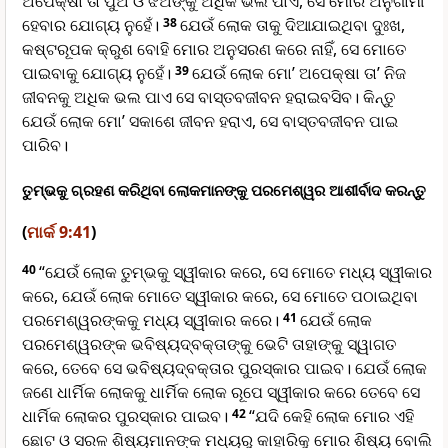
ଅପେକ୍ଷା ତା ପୁଅ ଓ ଝିଅଙ୍କୁ ଅଧିକ ଭଲ ପାଏ, ସେ ମୋର ଅନୁଗାମୀ
ହେବାର ଯୋଗ୍ୟ ନୁହେଁ।
38
ଯେଉଁ ଲୋକ ତାକୁ ଦିଆଯାଇଥିବା ଦୁଃଖ,
କଷ୍ଟରୂପକ କ୍ରୁଶ ବୋହି ମୋର ଅନୁସରଣ କରେ ନାହିଁ, ସେ ମୋତେ
ପାଇବାକୁ ଯୋଗ୍ୟ ନୁହେଁ।
39
ଯେଉଁ ଲୋକ ମୋ’ ଅପେକ୍ଷା ତା’ ନିଜ
ଜୀବନକୁ ଅଧିକ ଭଲ ପାଏ ସେ ବାସ୍ତବଜୀବନ ହରାଇବସିବ। କିନ୍ତୁ
ଯେଉଁ ଲୋକ ମୋ’ ସକାଶେ ଜୀବନ ହରାଏ, ସେ ବାସ୍ତବଜୀବନ ପାଇ
ପାରିବ।
ତୁମ୍ଭକୁ ଗ୍ରହଣ କରିଥିବା ଲୋକମାନଙ୍କୁ ପରମେଶ୍ୱର ଆଶୀର୍ବାଦ କରନ୍ତୁ
(
ମାର୍କ 9:41
)
40
“ଯେଉଁ ଲୋକ ତୁମ୍ଭକୁ ସ୍ୱୀକାର କରେ, ସେ ମୋତେ ମଧ୍ୟ ସ୍ୱୀକାର
କରେ, ଯେଉଁ ଲୋକ ମୋତେ ସ୍ୱୀକାର କରେ, ସେ ମୋତେ ପଠାଇଥିବା
ପରମେଶ୍ୱରଙ୍କକୁ ମଧ୍ୟ ସ୍ୱୀକାର କରେ।
41
ଯେଉଁ ଲୋକ
ପରମେଶ୍ୱରଙ୍କ ଭବିଷ୍ୟ‌‌‌‌‌‌‌ଦ୍‌‌ବକ୍ତାଙ୍କୁ ଭେଟି ତାହାଙ୍କୁ ସ୍ୱାଗତ
କରେ, ତେବେ ସେ ଭବିଷ୍ୟ‌‌‌‌‌‌‌ଦ୍‌‌ବକ୍ତାର ପୁରସ୍କାର ପାଇବ। ଯେଉଁ ଲୋକ
ଜଣେ ଧାର୍ମିକ ଲୋକକୁ ଧାର୍ମିକ ଲୋକ ରୂପେ ସ୍ୱୀକାର କରେ ତେବେ ସେ
ଧାର୍ମିକ ଲୋକର ପୁରସ୍କାର ପାଇବ।
42
“ଯଦି କେହି ଲୋକ ମୋର ଏହି
ଛୋଟ ଓ ସରଳ ଶିଷ୍ୟମାନଙ୍କ ମଧ୍ୟରୁ କାହାରିକୁ ମୋର ଶିଷ୍ୟ ବୋଲି