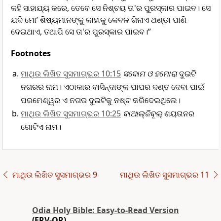
କହି ସାହାଯ୍ୟ କରେ, ତେବେ ସେ ନିଶ୍ଚୟ ତା'ର ପୁରସ୍କାର ପାଇବ। ସେ
ଯଦି ମୋ’ ଶିଷ୍ୟମାନଙ୍କୁ କାହାକୁ କେବଳ ଗିନାଏ ଥଣ୍ଡା ପାଣି
ଦେଇଥାଏ, ତଥାପି ସେ ତା'ର ପୁରସ୍କାର ପାଇବ।”
Footnotes
ମାଥିଉ ଲିଖିତ ସୁସମାଗ୍ଭର 10:15
ସଦୋମ ଓ ହମୋରା
ଦୁଇଟି
ନଗରର ନାମ। ଏଠାକାର ବାସିନ୍ଦାଙ୍କ ପାପର ଦଣ୍ତ ଦେବା ପାଇଁ
ପରମେଶ୍ୱର ଏ ନଗର ଦୁଇଟିକୁ ନଷ୍ଟ କରିଦେଇଥିଲେ।
ମାଥିଉ ଲିଖିତ ସୁସମାଗ୍ଭର 10:25
ବାଆ‌‌‌ଲ୍‌ଜିବୂଲ୍
ଶୟତାନର
ଗୋଟିଏ ନାମ।
ମାଥିଉ ଲିଖିତ ସୁସମାଗ୍ଭର 9
ମାଥିଉ ଲିଖିତ ସୁସମାଗ୍ଭର 11
Odia Holy Bible: Easy-to-Read Version
(ERV-OR)