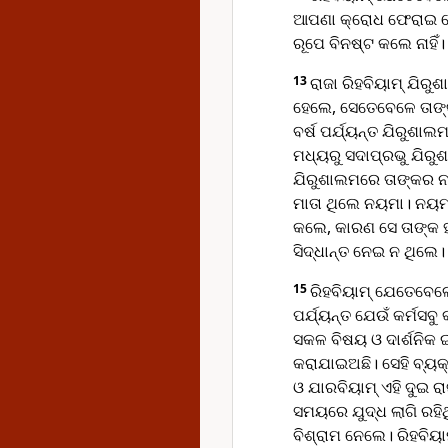
ଆପଣା କ୍ରୋଧ ଫେରାଇ ନେଇ
ରୂପେ ବିନଷ୍ଟ କଲେ ନାହିଁ।
13
ରାଜା ରିହବିୟାମ୍ ଯିର
ହେଲେ, ସେତେବେଳେ ତାଙ୍କ
ବର୍ଷ ପର୍ଯ୍ୟନ୍ତ ଯିରୁଶ
ମଧ୍ୟରୁ ସଦାପ୍ରଭୁ ଯିରୁ
ଯିରୁଶାଲମରେ ତାଙ୍କର ନ
ମାତା ଥିଲେ ନୟମା। ନୟ
କଲେ, କାରଣ ସେ ତାଙ୍କ ହ
ସିଦ୍ଧାନ୍ତ ନେଇ ନ ଥିଲେ।
15
ରିହବିୟାମ୍ ଯେତେବେଳ
ପର୍ଯ୍ୟନ୍ତ ଯେଉଁ କର୍ମସବୁ
ସକଳ ବିଷୟ ଓ ଦାର୍ଶନିକ
କରାଯାଇଅଛି। ସେହି ବ୍ୟକ୍
ଓ ଯାରବିୟାମ୍ ଏହି ଦୁଇ 
ସମୟରେ ଯୁଦ୍ଧ ଲାଗି ରହି
ବିଶ୍ରାମ ନେଲେ। ରିହବି