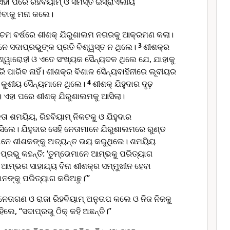
 ଏହା ପରେ ରିହବିୟାମ୍ ଓ ସମସ୍ତ ଇସ୍ରାଏଲୀୟ
ିବାକୁ ମନା କଲେ।
ଞ୍ଚମ ବର୍ଷରେ ଶୀଶକ୍ ଯିରୁଶାଲମ ନଗରକୁ ଆକ୍ରମଣ କଲା।
ନେ ସଦାପ୍ରଭୁଙ୍କ ପ୍ରତି ବିଶ୍ୱସ୍ତ ନ ଥିଲେ।
3
ଶୀଶ‌କ୍‌ର
୍ୱାରୋହୀ ଓ ଏତେ ସଂଖ୍ୟକ ସୈନ୍ୟଦଳ ଥିଲେ ଯେ, ଯାହାକୁ
 ପାରିବ ନାହିଁ। ଶୀଶ‌କ୍‌ର ବିଶାଳ ସୈନ୍ୟବାହିନୀରେ ଲୂବୀୟର
 ଓ କୁଶୀୟ ସୈନ୍ୟମାନେ ଥିଲେ।
4
ଶୀଶକ୍ ଯିହୁଦାର ଦୃଢ଼
। ଏହା ପରେ ଶୀଶକ୍ ଯିରୁଶାଲମକୁ ଆସିଲା।
୍ତା ଶମୟିୟ, ରିହବିୟାମ୍ ନିକଟକୁ ଓ ଯିହୁଦାର
ିଲେ। ଯିହୁଦାର ସେହି ନେତାମାନେ ଯିରୁଶାଲମରେ ରୁଣ୍ଡ
ନେ ଶୀଶକଙ୍କୁ ଅତ୍ୟନ୍ତ ଭୟ କରୁଥିଲେ। ଶମୟିୟ
ପ୍ରଭୁ କହନ୍ତି: ‘ତୁମ୍ଭେମାନେ ଆମ୍ଭକୁ ପରିତ୍ୟାଗ
 ଆମ୍ଭର ସାହାଯ୍ୟ ବିନା ଶୀଶ‌କ୍‌ର ସମ୍ମୁଖୀନ ହେବା
ନଙ୍କୁ ପରିତ୍ୟାଗ କରିଅଛୁ।’”
ତାଗଣ ଓ ରାଜା ରିହବିୟାମ୍ ଅନୁତାପ କଲେ ଓ ନିଜ ନିଜକୁ
େ, “ସଦାପ୍ରଭୁ ଠିକ୍ କହି ଅଛନ୍ତି।”