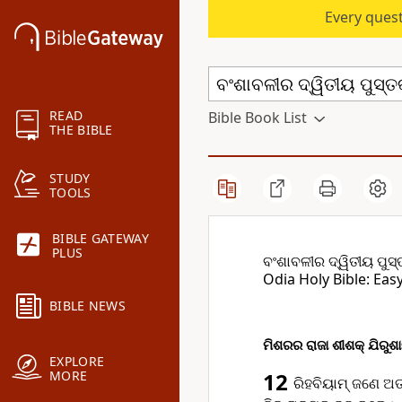
Every quest
READ
Bible Book List
THE BIBLE
STUDY
TOOLS
BIBLE GATEWAY
PLUS
ବଂଶାବଳୀର ଦ୍ୱିତୀୟ ପୁସ
Odia Holy Bible: Eas
BIBLE NEWS
ମିଶରର ରାଜା ଶୀଶକ୍ ଯିରୁ
EXPLORE
MORE
12
ରିହବିୟାମ୍ ଜଣେ ଅତ