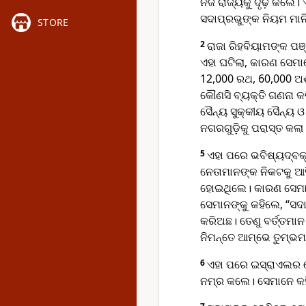
ନିଜ ରାଜ୍ୟକୁ ଦୃଢ଼ କଲେ।
ସଦାପ୍ରଭୁଙ୍କ ନିୟମ ମାନ
STORE
2
ରାଜା ରିହବିୟାମଙ୍କ ପ
ଏହା ଘଟିଲା, କାରଣ ସେମା
12,000 ରଥ, 60,000 ଅଶ
କୌଣସି ବ୍ୟକ୍ତି ଗଣନା କରି
ସୈନ୍ୟ ସୁ‌କ୍‌କୀୟ ସୈନ୍ୟ
ନଗରଗୁଡ଼ିକୁ ପରାସ୍ତ କଲା
5
ଏହା ପରେ ଭବିଷ୍ୟ‌ଦ୍‌ବକ
ନେତାମାନଙ୍କ ନିକଟକୁ ଆସ
ହୋଇଥିଲେ। କାରଣ ସେମା
ସେମାନଙ୍କୁ କହିଲେ, “ସଦା
କରିଅଛ। ତେଣୁ ବର୍ତ୍ତମାନ
ନିମନ୍ତେ ଆମ୍ଭେ ତୁମ୍ଭମା
6
ଏହା ପରେ ଇସ୍ରାଏଲର ନେ
ନମ୍ର କଲେ। ସେମାନେ କହିଲ