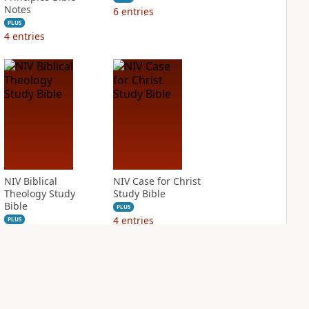
Notes
6
entries
PLUS
4
entries
NIV Biblical
NIV Case for Christ
Theology Study
Study Bible
Bible
PLUS
4
entries
PLUS
11
entries