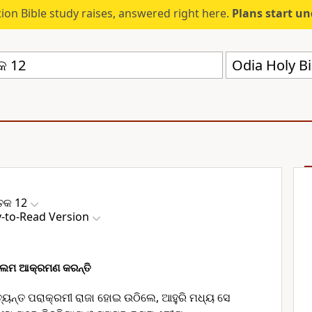
ion Bible study raises, answered right here.
Plans start u
୍ତକ 12
y-to-Read Version
ଶାଲମ ଆକ୍ରମଣ କରନ୍ତି
୍ୟନ୍ତ ପରାକ୍ରମୀ ରାଜା ହୋଇ ଉଠିଲେ, ଆହୁରି ମଧ୍ୟ ସେ