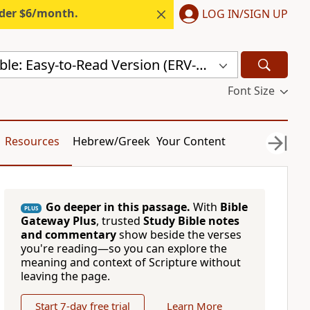
nder $6/month.
LOG IN/SIGN UP
Odia Holy Bible: Easy-to-Read Version (ERV-OR)
Font Size
Resources
Hebrew/Greek
Your Content
Go deeper in this passage.
With
Bible
PLUS
Gateway Plus
, trusted
Study Bible notes
and commentary
show beside the verses
you're reading—so you can explore the
meaning and context of Scripture without
leaving the page.
Start 7-day free trial
Learn More