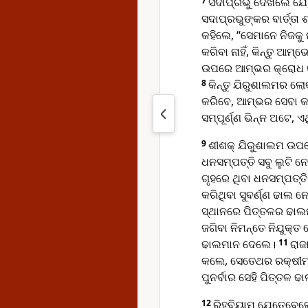
7
ସଦାପ୍ରଭୁ ଦେଖିଲେ ଯେ,
ସଦାପ୍ରଭୁଙ୍କର ବାର୍ତ୍ତ
କହିଲେ, “ସେମାନେ ନିଜକୁ
କରିବା ନାହିଁ, କିନ୍ତୁ ଆ
ଉପରେ ଆମ୍ଭର କ୍ରୋଧ ଢାଳି
8
କିନ୍ତୁ ଯିରୁଶାଲମର ଲୋ
କରିବେ, ଆମ୍ଭର ସେବା କ
ସମ୍ପୂର୍ଣ୍ଣ ଭିନ୍ନ ଅଟେ, 
9
ଶୀଶକ୍ ଯିରୁଶାଲମ ଉପ
ଧନସମ୍ପତ୍ତି ସବୁ ଲୁଟି 
ଗୃହରେ ଥିବା ଧନସମ୍ପତ୍ତ
କରିଥିବା ସୁବର୍ଣ୍ଣ ଢାଲ
ସ୍ଥାନରେ ପିତ୍ତଳର ଢାଲମ
ଜଗିବା ନିମନ୍ତେ ନିଯୁକ୍ତ
ଢାଲମାନ ଦେଲେ।
11
ରାଜ
କଲେ, ସେତେଥର ରକ୍ଷୀମାନ
ପୁନର୍ବାର ସେହି ପିତ୍ତଳ 
12
ରିହବିୟାମ୍ ଯେତେବେଳେ