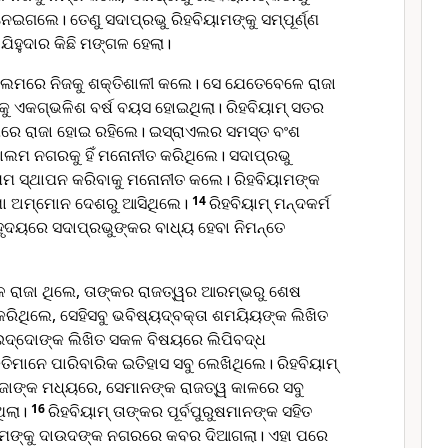
ଗଲେ। ତେଣୁ ସଦାପ୍ରଭୁ ରିହବିୟାମଙ୍କୁ ସମ୍ପୂର୍ଣ୍ଣ
 ଯିହୁଦାର କିଛି ମଙ୍ଗଳ ହେଲା।
ୁଶାଲମରେ ନିଜକୁ ଶକ୍ତିଶାଳୀ କଲେ। ସେ ଯେତେବେଳେ ରାଜା
ୁ ଏକଗ୍ଭଳିଶ ବର୍ଷ ବୟସ ହୋଇଥିଲା। ରିହବିୟାମ୍ ସତର
ାଲମରେ ରାଜା ହୋଇ ରହିଲେ। ଇସ୍ରାଏଲର ସମସ୍ତ ବଂଶ
ଶାଲମ ନଗରକୁ ହିଁ ମନୋନୀତ କରିଥିଲେ। ସଦାପ୍ରଭୁ
ାମ ସ୍ଥାପନ କରିବାକୁ ମନୋନୀତ କଲେ। ରିହବିୟାମଙ୍କ
ମା ଅମ୍ମୋନ ଦେଶରୁ ଆସିଥିଲେ।
14
ରିହବିୟାମ୍ ମନ୍ଦକର୍ମ
ୃଦୟରେ ସଦାପ୍ରଭୁଙ୍କର ବାଧ୍ୟ ହେବା ନିମନ୍ତେ
େ ରାଜା ଥିଲେ, ତାଙ୍କର ରାଜତ୍ୱର ଆରମ୍ଭରୁ ଶେଷ
 କରିଥିଲେ, ସେହିସବୁ ଭବିଷ୍ୟ‌ଦ୍‌ବକ୍ତା ଶମୟିୟଙ୍କ ଲିଖିତ
 ଇଦ୍ଦୋଙ୍କ ଲିଖିତ ସକଳ ବିଷୟରେ ଲିପିବଦ୍ଧ
ତିମାନେ ପାରିବାରିକ ଇତିହାସ ସବୁ ଲେଖିଥିଲେ। ରିହବିୟାମ୍
ରାଜାଙ୍କ ମଧ୍ୟରେ, ସେମାନଙ୍କ ରାଜତ୍ୱ କାଳରେ ସବୁ
ଥିଲା।
16
ରିହବିୟାମ୍ ତାଙ୍କର ପୂର୍ବପୁରୁଷମାନଙ୍କ ସହିତ
ୟାମଙ୍କୁ ଦାଉଦଙ୍କ ନଗରରେ କବର ଦିଆଗଲା। ଏହା ପରେ