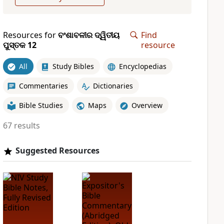
Resources for
ବଂଶାବଳୀର ଦ୍ୱିତୀୟ
Find
ପୁସ୍ତକ 12
resource
All
Study Bibles
Encyclopedias
Commentaries
Dictionaries
Bible Studies
Maps
Overview
67 results
Suggested Resources