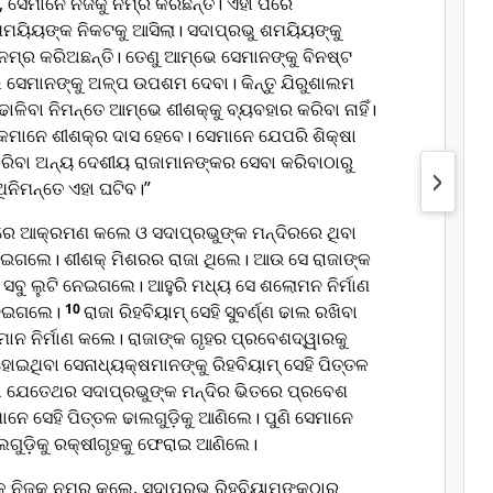
 ସେମାନେ ନିଜକୁ ନମ୍ର କରିଛନ୍ତି। ଏହା ପରେ
ା ଶମୟିୟଙ୍କ ନିକଟକୁ ଆସିଲା। ସଦାପ୍ରଭୁ ଶମୟିୟଙ୍କୁ
 ନମ୍ର କରିଅଛନ୍ତି। ତେଣୁ ଆମ୍ଭେ ସେମାନଙ୍କୁ ବିନଷ୍ଟ
ମ୍ଭେ ସେମାନଙ୍କୁ ଅଳ୍ପ ଉପଶମ ଦେବା। କିନ୍ତୁ ଯିରୁଶାଲମ
ବା ନିମନ୍ତେ ଆମ୍ଭେ ଶୀଶ‌କ୍‌କୁ ବ୍ୟବହାର କରିବା ନାହିଁ।
କମାନେ ଶୀଶ‌କ୍‌ର ଦାସ ହେବେ। ସେମାନେ ଯେପରି ଶିକ୍ଷା
ରିବା ଅନ୍ୟ ଦେଶୀୟ ରାଜାମାନଙ୍କର ସେବା କରିବାଠାରୁ
ଏଥିନିମନ୍ତେ ଏହା ଘଟିବ।”
ରେ ଆକ୍ରମଣ କଲେ ଓ ସଦାପ୍ରଭୁଙ୍କ ମନ୍ଦିରରେ ଥିବା
ନେଇଗଲେ। ଶୀଶକ୍ ମିଶରର ରାଜା ଥିଲେ। ଆଉ ସେ ରାଜାଙ୍କ
ି ସବୁ ଲୁଟି ନେଇଗଲେ। ଆହୁରି ମଧ୍ୟ ସେ ଶଲୋମନ ନିର୍ମାଣ
 ନେଇଗଲେ।
10
ରାଜା ରିହବିୟାମ୍ ସେହି ସୁବର୍ଣ୍ଣ ଢାଲ ରଖିବା
ାନ ନିର୍ମାଣ କଲେ। ରାଜାଙ୍କ ଗୃହର ପ୍ରବେଶଦ୍ୱାରକୁ
 ହୋଇଥିବା ସେନାଧ୍ୟକ୍ଷମାନଙ୍କୁ ରିହବିୟାମ୍ ସେହି ପିତ୍ତଳ
ା ଯେତେଥର ସଦାପ୍ରଭୁଙ୍କ ମନ୍ଦିର ଭିତରେ ପ୍ରବେଶ
େ ସେହି ପିତ୍ତଳ ଢାଲଗୁଡ଼ିକୁ ଆଣିଲେ। ପୁଣି ସେମାନେ
ଢାଲଗୁଡ଼ିକୁ ରକ୍ଷୀଗୃହକୁ ଫେରାଇ ଆଣିଲେ।
 ନିଜକୁ ନମ୍ର କଲେ, ସଦାପ୍ରଭୁ ରିହବିୟାମଙ୍କଠାରୁ