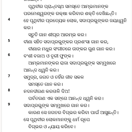
ପୃଥିବୀର ପ୍ରାନ୍ତସ୍ଥ ସମସ୍ତେ ଆମ୍ଭମାନଙ୍କ
ପରମେଶ୍ୱରଙ୍କ ରକ୍ଷା କରିବାର ଶକ୍ତି ଦେଖିଛନ୍ତି।
4
ହେ ପୃଥିବୀର ପ୍ରତ୍ୟେକ ଲୋକ, ସଦାପ୍ରଭୁଙ୍କର ଜୟଧ୍ୱନି
କର।
ସ୍ତୁତି ଗାନ ଶୀଘ୍ର ଆରମ୍ଭ କର।
5
ବୀଣା ସହିତ ସଦାପ୍ରଭୁଙ୍କର ପ୍ରଶଂସା ଗାନ କର,
ବୀଣାର ମଧୁର ସଂଗୀତରେ ତାଙ୍କର ଗୁଣ ଗାନ କର।
6
ବଂଶୀ ବଜାଅ ଓ ତୂରୀ ଫୁଙ୍କ।
ଆମ୍ଭମାନଙ୍କର ରାଜା ସଦାପ୍ରଭୁଙ୍କ ସମ୍ମୁଖରେ
ଆନନ୍ଦ ଧ୍ୱନି କର।
7
ସମୁଦ୍ର, ଜଗତ ଓ ତହିଁର ଜୀବ ସକଳ
ସମସ୍ତେ ଗାନ କର।
8
ନଦନଦୀଗଣ କରତାଳି ଦିଅ!
ପର୍ବତଗଣ ଏକ ସଙ୍ଗେ ଆନନ୍ଦ ଧ୍ୱନି କର।
9
ସଦାପ୍ରଭୁଙ୍କ ସମ୍ମୁଖରେ ଗାନ କର।
କାରଣ ସେ ଜଗତର ବିଗ୍ଭର କରିବା ପାଇଁ ଆସୁଛନ୍ତି।
ସେ ପୃଥିବୀର ଲୋକମାନଙ୍କୁ ଧର୍ମ ରୂପେ
ବିଗ୍ଭର ଓ ନ୍ୟାୟ କରିବେ।