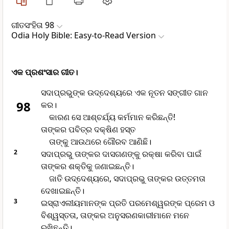
ଗୀତସଂହିତା 98
Odia Holy Bible: Easy-to-Read Version
ଏକ ପ୍ରଶଂସାର ଗୀତ।
ସଦାପ୍ରଭୁଙ୍କ ଉଦ୍ଦେଶ୍ୟରେ ଏକ ନୂତନ ସଙ୍ଗୀତ ଗାନ
98
କର।
କାରଣ ସେ ଆଶ୍ଚର୍ଯ୍ୟ କର୍ମମାନ କରିଛନ୍ତି!
ତାଙ୍କର ପବିତ୍ର ଦକ୍ଷିଣ ହସ୍ତ
ତାଙ୍କୁ ଆଉଥରେ ଗୌରବ ଆଣିଛି।
2
ସଦାପ୍ରଭୁ ତାଙ୍କର ଦାସଗଣଙ୍କୁ ରକ୍ଷା କରିବା ପାଇଁ
ତାଙ୍କର ଶକ୍ତିକୁ ଜଣାଇଛନ୍ତି।
ଜାତି ଉଦ୍ଦେଶ୍ୟରେ, ସଦାପ୍ରଭୁ ତାଙ୍କର ଉତ୍ତମତା
ଦେଖାଇଛନ୍ତି।
3
ଇସ୍ରାଏଲୀୟମାନଙ୍କ ପ୍ରତି ପରମେଶ୍ୱରଙ୍କ ପ୍ରେମ ଓ
ବିଶ୍ୱସ୍ତତା, ତାଙ୍କର ଅନୁସରଣକାରୀମାନେ ମନେ
ରଖିଛନ୍ତି।