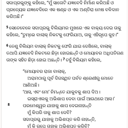
ସଦାପ୍ରଭୁଙ୍କୁ କହିଲେ, “ମୁଁ ସାତୋଟି ଯଜ୍ଞବେଦି ନିର୍ମାଣ କରିଅଛି ଓ
ପ୍ରତ୍ୟେକ ଯଜ୍ଞବେଦିରେ ଏକ ଷଣ୍ଢ ଓ ଏକ ଅଣ୍ତିରା ମେଷ ବଳିଦାନ
କରିଅଛି।”
5
ସେତେବେଳେ ସଦାପ୍ରଭୁ ବିଲିୟମର ମୁଖରେ ଏକ ବାକ୍ୟ ଦେଇ ତାକୁ
କହିଲେ, “ତୁମ୍ଭେ ବାଲାକ୍ ନିକଟକୁ ଫେରିଯାଅ, ତାକୁ ଏହିରୂପେ କୁହ।”
6
ତେଣୁ ବିଲିୟମ ବାଲାକ୍ ନିକଟକୁ ଫେରି ଯାଇ ଦେଖିଲେ, ବାଲାକ୍
ତଥାପି ଯଜ୍ଞବେଦି ନିକଟରେ ଛିଡ଼ା ହୋଇଛନ୍ତି ଓ ମୋୟାବର ଅଧିପତିଗଣ
ତାଙ୍କ ସହିତ ଛିଡ଼ା ହୋଇ ଅଛନ୍ତି।
7
ତହୁଁ ବିଲିୟମ କହିଲେ,
“ମୋୟାବର ରାଜା ବାଲାକ୍,
ଅରାମଠାରୁ ପୂର୍ବ ଦିଗସ୍ଥିତ ପର୍ବତ ଶ୍ରେଣୀରୁ ମୋତେ
ଆଣିଅଛି।
‘ଆସ, ଏବଂ ମୋ’ ନିମନ୍ତେ ଯାକୁବକୁ ଶାପ ଦିଅ।
ଇସ୍ରାଏଲକୁ ଅଭିଶାପ ଦେବା ପାଇଁ ଆଉଥରେ ଆସ।’
8
ପରମେଶ୍ୱର ଯାହାକୁ ଶାପ ଦେଇନାହାନ୍ତି
ମୁଁ କିପରି ତାକୁ ଶାପ ଦେବି?
ସଦାପ୍ରଭୁ ଯାହାକୁ ଅଭିଶପ୍ତ କରି ନାହାନ୍ତି,
ମୁଁ କି ରୂପେ ତାହାକୁ ଅଭିଶପ୍ତ କରିବି?