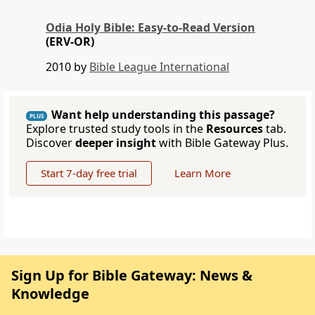
Odia Holy Bible: Easy-to-Read Version
(ERV-OR)
2010 by
Bible League International
Want help understanding this passage?
PLUS
Explore trusted study tools in the
Resources
tab.
Discover
deeper insight
with Bible Gateway Plus.
Start 7-day free trial
Learn More
Sign Up for Bible Gateway: News &
Knowledge