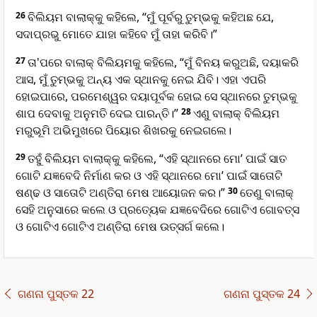
26
ବିଲିୟମ ବାଲା‌କ୍‌‌କୁ କହିଲେ, “ମୁଁ ପୂର୍ବରୁ ତୁମ୍ଭକୁ କହିଅଛ ଯେ,
ସଦାପ୍ରଭୁ ମୋତେ ଯାହା କହିବେ ମୁଁ ତାହା କରିବି।”
27
ତା'ପରେ ବାଲାକ୍ ବିଲିୟମକୁ କହିଲେ, “ମୁଁ ବିନୟ କରୁଅଛି, ଦୟାକରି
ଆସ, ମୁଁ ତୁମ୍ଭକୁ ଅନ୍ୟ ଏକ ସ୍ଥାନକୁ ନେଇ ଯିବି। ଏହା ଏପରି
ହୋଇପାରେ, ପରମେଶ୍ୱର ଦୟାପୂର୍ବକ ହୋଇ ସେ ସ୍ଥାନରେ ତୁମ୍ଭକୁ
ଶାପ ଦେବାକୁ ଅନୁମତି ଦେଇ ପାରନ୍ତି।”
28
ଏଣୁ ବାଲାକ୍ ବିଲିୟମ
ମରୁଭୂମି ଅଭିମୁଖରେ ପିୟୋର ଶିଖରକୁ ନେଇଗଲେ।
29
ତହୁଁ ବିଲିୟମ ବାଲା‌କ୍‌‌କୁ କହିଲେ, “ଏହି ସ୍ଥାନରେ ମୋ’ ପାଇଁ ସାତ
ଗୋଟି ଯଜ୍ଞବେଦି ନିର୍ମାଣ କର ଓ ଏହି ସ୍ଥାନରେ ମୋ’ ପାଇଁ ସାତୋଟି
ଷଣ୍ଢ ଓ ସାତୋଟି ଅଣ୍ତିରା ମେଷ ଆୟୋଜନ କର।”
30
ତେଣୁ ବାଲାକ୍
ସେହି ଅନୁସାରେ କଲେ ଓ ପ୍ରତ୍ୟେକ ଯଜ୍ଞବେଦିରେ ଗୋଟିଏ ଗୋବତ୍ସ
ଓ ଗୋଟିଏ ଗୋଟିଏ ଅଣ୍ତିରା ମେଷ ଉତ୍ସର୍ଗ କଲେ।
ଗଣନା ପୁସ୍ତକ 22
ଗଣନା ପୁସ୍ତକ 24