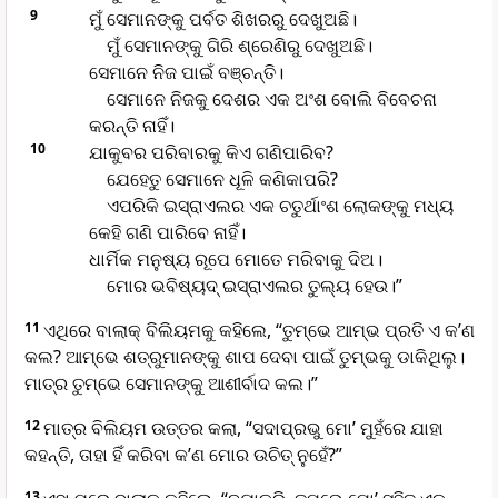
9
ମୁଁ ସେମାନଙ୍କୁ ପର୍ବତ ଶିଖରରୁ ଦେଖୁଅଛି।
ମୁଁ ସେମାନଙ୍କୁ ଗିରି ଶ୍ରେଣିରୁ ଦେଖୁଅଛି।
ସେମାନେ ନିଜ ପାଇଁ ବଞ୍ଚନ୍ତି।
ସେମାନେ ନିଜକୁ ଦେଶର ଏକ ଅଂଶ ବୋଲି ବିବେଚନା
କରନ୍ତି ନାହିଁ।
10
ଯାକୁବର ପରିବାରକୁ କିଏ ଗଣିପାରିବ?
ଯେହେତୁ ସେମାନେ ଧୂଳି କଣିକାପରି?
ଏପରିକି ଇସ୍ରାଏଲର ଏକ ଚତୁର୍ଥାଂଶ ଲୋକଙ୍କୁ ମଧ୍ୟ
କେହି ଗଣି ପାରିବେ ନାହିଁ।
ଧାର୍ମିକ ମନୁଷ୍ୟ ରୂପେ ମୋତେ ମରିବାକୁ ଦିଅ।
ମୋର ଭବିଷ୍ୟଦ୍ ଇସ୍ରାଏଲର ତୁଲ୍ୟ ହେଉ।”
11
ଏଥିରେ ବାଲାକ୍ ବିଲିୟମକୁ କହିଲେ, “ତୁମ୍ଭେ ଆମ୍ଭ ପ୍ରତି ଏ କ’ଣ
କଲ? ଆମ୍ଭେ ଶତ୍ରୁମାନଙ୍କୁ ଶାପ ଦେବା ପାଇଁ ତୁମ୍ଭକୁ ଡାକିଥିଲୁ।
ମାତ୍ର ତୁମ୍ଭେ ସେମାନଙ୍କୁ ଆଶୀର୍ବାଦ କଲ।”
12
ମାତ୍ର ବିଲିୟମ ଉତ୍ତର କଲା, “ସଦାପ୍ରଭୁ ମୋ’ ମୁହଁରେ ଯାହା
କହନ୍ତି, ତାହା ହିଁ କରିବା କ’ଣ ମୋର ଉଚିତ୍ ନୁହେଁ?”
13