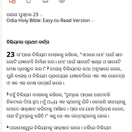
ଗଣନା ପୁସ୍ତକ 23
Odia Holy Bible: Easy-to-Read Version
ବିଲିୟମର ପ୍ରଥମ ବାର୍ତ୍ତା
23
ତା'ପରେ ବିଲିୟମ ବାଲାକକୁ କହିଲେ, “ଏଠାରେ ମୋ’ ପାଇଁ ସାତ
ଗୋଟି ଯଜ୍ଞବେଦି ନିର୍ମାଣ କର। ମୋ’ ପାଇଁ ସାତୋଟି ଷଣ୍ଢ ଓ ସାତୋଟି
ମେଷ ପ୍ରସ୍ତୁତ କର।”
2
ବାଲାକ୍ ବିଲିୟମର କଥା ଅନୁସାରେ କଲେ,
ପୁଣି ବାଲାକ୍ ଓ ବିଲିୟମ ପ୍ରତ୍ୟେକ ଯଜ୍ଞବେଦିରେ ଏକ ଏକ ଗୋବତ୍ସ
ଓ ଏକ ଏକ ମେଷ ଉତ୍ସର୍ଗ କଲେ।
3
ତହୁଁ ବିଲିୟମ ବାଲାକକୁ କହିଲେ, “ତୁମ୍ଭେ ଆପଣା ହୋମବଳି
ନିକଟରେ ଠିଆ ହୁଅ। ମୁଁ ଅନ୍ୟ ଏକ ସ୍ଥାନକୁ ଯିବି। କେଜାଣି ସଦାପ୍ରଭୁ
ମୋତେ ସାକ୍ଷାତ କରିବାକୁ ଆସିବେ। ଆଉ ସେ ଯାହା ନିର୍ଦ୍ଦେଶ ଦେବେ,
ତାହା ହିଁ ତୁମ୍ଭକୁ କହିବି।” ଏଣୁ ସେ ଏକ ଉଚ୍ଚସ୍ଥାନକୁ ଗଲେ।
4
ପରମେଶ୍ୱର ବିଲିୟମକୁ ସାକ୍ଷାତ କଲେ। ତହିଁରେ ବିଲିୟମ