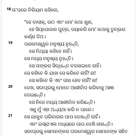
18
ତା'ପରେ ବିଲିୟମ କହିଲେ,
“ହେ ବାଲାକ୍, ଉଠ ଏବଂ ମୋ’ କଥା ଶୁଣ,
ହେ ସି‌ପ୍‌ପୋରର ପୁତ୍ର, ଦୟାକରି ମୋ’ କଥାକୁ ତୁମ୍ଭର
କର୍ଣ୍ଣ ଦିଅ।
19
ପରମେଶ୍ୱର ମନୁଷ୍ୟ ନୁହନ୍ତି,
ସେ ମିଥ୍ୟା କହିବେ ନାହିଁ।
ସେ ମଧ୍ୟ ମନୁଷ୍ୟ ନୁହନ୍ତି।
ସେ ତାଙ୍କର ସିଦ୍ଧାନ୍ତ ବଦଳାଇବେ ନାହିଁ।
ସେ କହିବେ କି ଯାହା ସେ କରିବେ ନାହିଁ? ନା!
ସେ କହିବେ କି ଏବଂ ତାହା ହେବ ନାହିଁ? ନା!
20
ଦେଖ, ସଦାପ୍ରଭୁ ମୋତେ ଆଶୀର୍ବାଦ କରିବାକୁ ଆଜ୍ଞା
ଦେଇଛନ୍ତି।
ସେ ନିଜେ ମଧ୍ୟ ଆଶୀର୍ବାଦ କରିଛନ୍ତି।
ଏଣୁ ମୁଁ ଏହା ଅନ୍ୟଥା କରି ନ ପାରେ।
21
ସେ ଯାକୁବ ପରିବାରର ପାପ ଦେଖନ୍ତି ନାହିଁ।
ଏବଂ ଇସ୍ରାଏଲ ମଧ୍ୟରେ ପାପ ଦେଖି ନାହାନ୍ତି।
ସଦାପ୍ରଭୁ ସେମାନଙ୍କର ପରମେଶ୍ୱର ସେମାନଙ୍କ ସହିତ