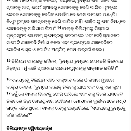
ଏହା ପରେ ବାଲାକ୍ କହିଲେ, “ଦୟାକରି, ତୁମ୍ଭେ ମୋ’ ସହିତ ଏକ
ସ୍ଥାନକୁ ଆସ, ଯେଉଁ ସ୍ଥାନରୁ ସେମାନଙ୍କୁ ଦେଖି ପାରିବ। ତୁମ୍ଭେ
କେବଳ ସେମାନଙ୍କୁ ଦେଖିବ ଯେଉଁମାନେ ଶେଷ ଭାଗରେ ଅଛନ୍ତି।
କିନ୍ତୁ ତୁମ୍ଭେ ସମସ୍ତଙ୍କୁ ଦେଖି ପାରିବ ନାହିଁ। ସେହିଠାରୁ ମୋ’ ନିମନ୍ତେ
ସେମାନଙ୍କୁ ଅଭିଶାପ ଦିଅ।”
14
ବାଲାକ୍ ବିଲିୟମକୁ ପି‌ସ୍‌ଗାର
ପୃଷ୍ଠସ୍ଥିତ ସୋଫୀମ୍ କ୍ଷେତ୍ରକୁ ନେଇଗଲେ ଏବଂ ସେହି ସ୍ଥାନରେ
ସାତୋଟି ଯଜ୍ଞବେଦି ନିର୍ମାଣ କଲେ ଏବଂ ପ୍ରତ୍ୟେକ ଯଜ୍ଞବେଦିରେ
ଗୋଟିଏ ଷଣ୍ଢ ଓ ଗୋଟିଏ ଅଣ୍ତିରା ମେଷ ଉତ୍ସର୍ଗ କଲେ।
15
ବିଲିୟମ ବାଲାକକୁ କହିଲେ, “ତୁମ୍ଭେ ତୁମ୍ଭର ହୋମବଳି ନିକଟରେ
ଛିଡ଼ାହୁଅ। ମୁଁ ସେହି ସ୍ଥାନରେ ପରମେଶ୍ୱରଙ୍କୁ ସାକ୍ଷାତ କରିବି।”
16
ସଦାପ୍ରଭୁ ବିଲିୟମ ସହିତ ସାକ୍ଷାତ କଲେ ଓ ତାହାର ମୁଖରେ
ବାକ୍ୟ ଦେଲେ, “ତୁମ୍ଭେ ବାଲାକ୍ ନିକଟକୁ ଯାଅ ଏବଂ ତାକୁ ଏହା କୁହ।
17
ତହୁଁ ସେ ବାଲାକ୍ ନିକଟକୁ ଫେରି ଆସିଲେ ଏବଂ ତାକୁ ନିଜର ଯଜ୍ଞବେଦି
ନିକଟରେ ଛିଡ଼ା ହୋଇଥିବାର ଦେଖିଲେ। ମୋୟାବର କୁଳୀନମାନେ ମଧ୍ୟ
ତାଙ୍କ ସହିତ ଥିଲେ। ବାଲାକ୍ ତାଙ୍କୁ ପଗ୍ଭରିଲେ, “ସଦାପ୍ରଭୁ ତୁମ୍ଭକୁ
କ’ଣ କହିଲେ?”
ବିଲିୟମଙ୍କ ଦ୍ୱିତୀୟବାର୍ତ୍ତା