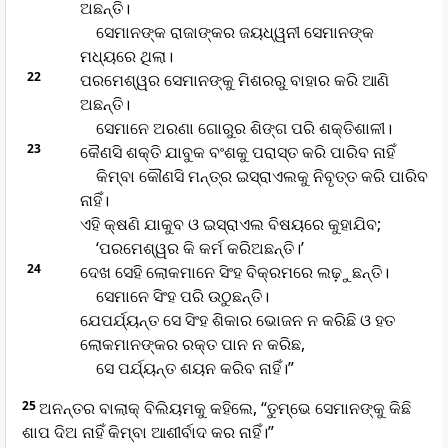
ଅଛନ୍ତି।
ସେମାନଙ୍କ ରାଜାଙ୍କର ଜୟଧ୍ୱନୀ ସେମାନଙ୍କ
ମଧ୍ୟରେ ଥିଲା।
22
ପରମେଶ୍ୱର ସେମାନଙ୍କୁ ମିଶରରୁ ବାହାର କରି ଆଣି
ଅଛନ୍ତି।
ସେମାନେ ଅରଣା ଗୋରୁର ଶିଙ୍ଗ ପରି ଶକ୍ତିଶାଳୀ।
23
କୈଣସି ଶକ୍ତି ଯାବୁକ ବଂଶକୁ ପରାସ୍ତ କରି ପାରିବ ନାହିଁ
କିମ୍ବା କୌଣସି ମନ୍ତ୍ର ଇସ୍ରାଏଲକୁ ନିବୃତ୍ତ କରି ପାରିବ
ନାହିଁ।
ଏହି କ୍ଷଣି ଯାକୁବ ଓ ଇସ୍ରାଏଲ ବିଷୟରେ କୁହାଯିବ;
‘ପରମେଶ୍ୱର କି କର୍ମ କରିଅଛନ୍ତି।’
24
ଦେଖ ସେହି ଲୋକମାନେ ସିଂହ ବିକ୍ରମରେ ଲଢ଼ୁଛନ୍ତି।
ସେମାନେ ସିଂହ ପରି ଉଠୁଛନ୍ତି।
ଯେପର୍ଯ୍ୟନ୍ତ ସେ ସିଂହ ଶିକାର ଭୋଜନ ନ କରିଛି ଓ ହତ
ଲୋକମାନଙ୍କର ରକ୍ତ ପାନ ନ କରିଛ,
ସେ ପର୍ଯ୍ୟନ୍ତ ଶୟନ କରିବ ନାହିଁ।”
25
ଅନନ୍ତର ବାଲାକ୍ ବିଲିୟମକୁ କହିଲେ, “ତୁମ୍ଭେ ସେମାନଙ୍କୁ କିଛି
ଶାପ ଦିଅ ନାହିଁ କିମ୍ବା ଆଶୀର୍ବାଦ କର ନାହିଁ।”