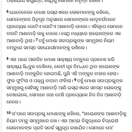
ଅଭିଯୋଗ କରୁଛନ୍ତି, ସେଥିରୁ ସେମାନେ ନିବୃତ୍ତ ରହିବେ।”
6
ଯେତେବେଳେ ମୋଶା ଇସ୍ରାଏଲର ଲୋକମାନଙ୍କୁ କହିଲେ,
ସେମାନଙ୍କର ପିତୃଗୃହ ଅନୁସାରେ ସେମାନଙ୍କର ନେତୃବର୍ଗମାନେ
ପ୍ରତ୍ୟେକ ଗୋଟିଏ ଗୋଟିଏ ଆଶାବାଡ଼ି ନେଲେ। ଏହିରୂପେ ସେମାନେ
ବାରଟି ଆଶାବାଡ଼ି ତାକୁ ଦେଲେ। ସେଥି ମଧ୍ୟରେ ହାରୋଣଙ୍କର ଏକ
ଆଶାବାଡ଼ି ଥିଲା।
7
ତହୁଁ ମୋଶା ସଦାପ୍ରଭୁଙ୍କ ସମ୍ମୁଖର ନିୟମ
ତମ୍ବୁରେ ସମସ୍ତ ସହଯୋଗୀମାନଙ୍କୁ ରଖିଲେ।
8
ଏହା ପରେ ଆରଦିନ ମୋଶା ସାକ୍ଷ୍ୟ ତମ୍ବୁରେ ପ୍ରବେଶ କରି
ସାକ୍ଷ୍ୟ ସିନ୍ଦୁକ ଦେଖିଲେ, ଲେବୀ ଗୃହ ନିମନ୍ତେ ଥିବା ହାରୋଣଙ୍କ
ଆଶାବାଡ଼ି ଅଙ୍କୁରିତ ହୋଇଅଛି, ପୁଣି ଏହି ଅଙ୍କୁର ବାହାର ହେଲା।
ଫୁଲ ଫୁଟିଲା ଓ ପକ୍ୱ ବାଦାମ ଫଳିଲା।
9
ତହୁଁ ମୋଶା ସଦାପ୍ରଭୁଙ୍କ
ସମ୍ମୁଖରୁ ସେହିସବୁ ଆଶାବାଡ଼ି ଆଣି ଇସ୍ରାଏଲର ସମସ୍ତ ଲୋକଙ୍କୁ
ଦେଖାଇଲେ, ସେମାନେ ତାହା ଦେଖି ପ୍ରତ୍ୟେକେ ନିଜ ନିଜ ଆଶାବାଡ଼ି
ନେଲେ।
10
ତା'ପରେ ସଦାପ୍ରଭୁ ମୋଶାଙ୍କୁ କହିଲେ, “ହାରୋଣଙ୍କ ଆଶାବାଡ଼ିକୁ
ନିୟମ ତମ୍ବୁ ସମ୍ମୁଖରେ ରଖ। ଏହା ଆମ୍ଭ ବିରୁଦ୍ଧରେ ବିଦ୍ରୋହୀ
ଲୋକମାନଙ୍କ ପ୍ରତି ସତର୍କ ସ୍ୱରୂପ ରଖାଯିବ। ସେମାନେ ମୋ’