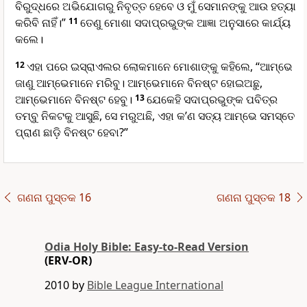
ବିରୁଦ୍ଧରେ ଅଭିଯୋଗରୁ ନିବୃତ୍ତ ହେବେ ଓ ମୁଁ ସେମାନଙ୍କୁ ଆଉ ହତ୍ୟା
କରିବି ନାହିଁ।”
11
ତେଣୁ ମୋଶା ସଦାପ୍ରଭୁଙ୍କ ଆଜ୍ଞା ଅନୁସାରେ କାର୍ଯ୍ୟ
କଲେ।
12
ଏହା ପରେ ଇସ୍ରାଏଲର ଲୋକମାନେ ମୋଶାଙ୍କୁ କହିଲେ, “ଆମ୍ଭେ
ଜାଣୁ ଆମ୍ଭେମାନେ ମରିବୁ। ଆମ୍ଭେମାନେ ବିନଷ୍ଟ ହୋଇଅଛୁ,
ଆମ୍ଭେମାନେ ବିନଷ୍ଟ ହେବୁ।
13
ଯେକେହି ସଦାପ୍ରଭୁଙ୍କ ପବିତ୍ର
ତମ୍ବୁ ନିକଟକୁ ଆସୁଛି, ସେ ମରୁଅଛି, ଏହା କ’ଣ ସତ୍ୟ ଆମ୍ଭେ ସମସ୍ତେ
ପ୍ରାଣ ଛାଡ଼ି ବିନଷ୍ଟ ହେବା?”
ଗଣନା ପୁସ୍ତକ 16
ଗଣନା ପୁସ୍ତକ 18
Odia Holy Bible: Easy-to-Read Version
(ERV-OR)
2010 by
Bible League International