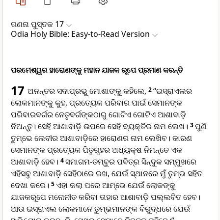
ଗଣନା ପୁସ୍ତକ 17
Odia Holy Bible: Easy-to-Read Version
ପରମେଶ୍ୱର ହାରୋଣଙ୍କୁ ମହାନ ଯାଜକ ରୂପେ ପ୍ରମାଣ କରନ୍ତି
17
ଅନନ୍ତର ସଦାପ୍ରଭୁ ମୋଶାଙ୍କୁ କହିଲେ,
2
“ଇସ୍ରାଏଲର
ଲୋକମାନଙ୍କୁ କୁହ, ପ୍ରତ୍ୟେକ ପରିବାର ପାଇଁ ସେମାନଙ୍କ
ପରିବାରବର୍ଗର ନେତୃବର୍ଗଙ୍କଠାରୁ ଗୋଟିଏ ଗୋଟିଏ ଆଶାବାଡ଼ି
ନିଅନ୍ତୁ। ସେହି ଆଶାବାଡ଼ି ଉପରେ ସେହି ବ୍ୟକ୍ତିର ନାମ ଲେଖ।
3
ପୁଣି
ତୁମ୍ଭେ ଲେବୀର ଆଶାବାଡ଼ିରେ ହାରୋଣର ନାମ ଲେଖିବ। କାରଣ
ସେମାନଙ୍କ ପ୍ରତ୍ୟେକ ପିତୃଗୃହର ଅଧ୍ୟକ୍ଷ ନିମନ୍ତେ ଏକ
ଆଶାବାଡ଼ି ହେବ।
4
ସମାଗମ-ତମ୍ବୁର ପବିତ୍ର ସିନ୍ଦୁକ ସମ୍ମୁଖରେ
ଏହିସବୁ ଆଶାବାଡ଼ି ସେହିଠାରେ ରଖ, ଯେଉଁ ସ୍ଥାନରେ ମୁଁ ତୁମ୍ଭ ସହିତ
ଦେଖା କରେ।
5
ଏହା କଲା ପରେ ଆମ୍ଭେ ଯେଉଁ ଲୋକଙ୍କୁ
ଯାଜକରୂପେ ମନୋନୀତ କରିବା ତାହାର ଆଶାବାଡ଼ି ପଲ୍ଲବିତ ହେବ।
ଆଉ ଇସ୍ରାଏଲ ଲୋକମାନେ ତୁମ୍ଭମାନଙ୍କ ବିରୁଦ୍ଧରେ ଯେଉଁ