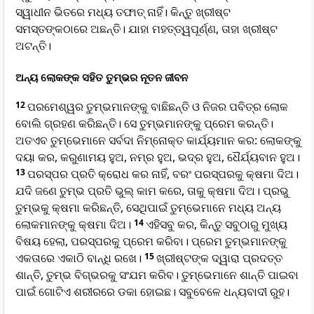
ସ୍ୱାଧୀନ ଭିତରେ ମଧ୍ୟ ତଫାତ୍ ନାହିଁ। କିନ୍ତୁ ଖ୍ରୀଷ୍ଟ
ସମସ୍ତଙ୍କଠାରେ ଅଛନ୍ତି। ଯାହା ମହତ୍ତ୍ୱପୂର୍ଣ୍ଣ, ତାହା ଖ୍ରୀଷ୍ଟ
ଅଟନ୍ତି।
ଅନ୍ୟ ଲୋକଙ୍କ ସହିତ ତୁମ୍ଭର ନୂତନ ଜୀବନ
12
ପରମେଶ୍ୱର ତୁମ୍ଭମାନଙ୍କୁ ବାଛିଛନ୍ତି ଓ ନିଜର ପବିତ୍ର ଲୋକ
ବୋଲି ଗ୍ରହଣ କରିଛନ୍ତି। ସେ ତୁମ୍ଭମାନଙ୍କୁ ପ୍ରେମ କରନ୍ତି।
ଅତଏବ ତୁମ୍ଭେମାନେ ସର୍ବଦା ନିମ୍ନୋକ୍ତ କାର୍ଯ୍ୟମାନ କର: ଲୋକଙ୍କୁ
ଦୟା କର, କରୁଣାମୟ ହୁଅ, ନମ୍ର ହୁଅ, ଭଦ୍ର ହୁଅ, ଧୈର୍ଯ୍ୟବାନ ହୁଅ।
13
ପରସ୍ପର ପ୍ରତି କ୍ରୋଧ କର ନାହିଁ, ବରଂ ପରସ୍ପରକୁ କ୍ଷମା ଦିଅ।
ଯଦି ଜଣେ ତୁମ୍ଭ ପ୍ରତି ଭୁଲ୍ କାମ କରେ, ତାକୁ କ୍ଷମା ଦିଅ। ପ୍ରଭୁ
ତୁମ୍ଭକୁ କ୍ଷମା କରିଛନ୍ତି, ସେଥିପାଇଁ ତୁମ୍ଭେମାନେ ମଧ୍ୟ ଅନ୍ୟ
ଲୋକମାନଙ୍କୁ କ୍ଷମା ଦିଅ।
14
ଏହିସବୁ କର, କିନ୍ତୁ ସବୁଠାରୁ ମୁଖ୍ୟ
ବିଷୟ ହେଲା, ପରସ୍ପରକୁ ପ୍ରେମ କରିବା। ପ୍ରେମ ତୁମ୍ଭମାନଙ୍କୁ
ଏକତାରେ ଏକାଠି ବାନ୍ଧି ରଖେ।
15
ଖ୍ରୀଷ୍ଟଙ୍କ ଦ୍ୱାରା ପ୍ରଦତ୍ତ
ଶାନ୍ତି, ତୁମ୍ଭ ବିଗ୍ଭରକୁ ସଂଯମ କରିବ। ତୁମ୍ଭେମାନେ ଶାନ୍ତି ପାଇବା
ପାଇଁ ଗୋଟିଏ ଶରୀରରେ ଡକା ହୋଇଛ। ସବୁବେଳେ ଧନ୍ୟବାଦୀ ରୁହ।