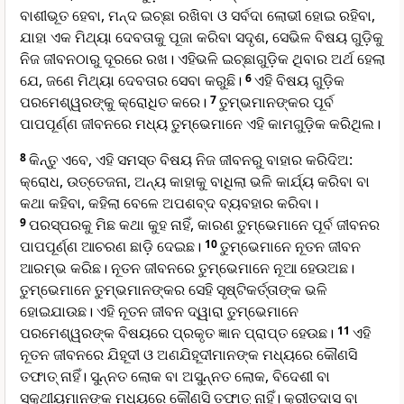
ବାଶୀଭୂତ ହେବା, ମନ୍ଦ ଇଚ୍ଛା ରଖିବା ଓ ସର୍ବଦା ଲୋଭୀ ହୋଇ ରହିବା,
ଯାହା ଏକ ମିଥ୍ୟା ଦେବତାକୁ ପୂଜା କରିବା ସଦୃଶ, ସେଭିଳ ବିଷୟ ଗୁଡ଼ିକୁ
ନିଜ ଜୀବନଠାରୁ ଦୂରରେ ରଖ। ଏହିଭଳି ଇଚ୍ଛାଗୁଡ଼ିକ ଥିବାର ଅର୍ଥ ହେଲା
ଯେ, ଜଣେ ମିଥ୍ୟା ଦେବତାର ସେବା କରୁଛି।
6
ଏହି ବିଷୟ ଗୁଡ଼ିକ
ପରମେଶ୍ୱରଙ୍କୁ କ୍ରୋଧିତ କରେ।
7
ତୁମ୍ଭମାନଙ୍କର ପୂର୍ବ
ପାପପୂର୍ଣ୍ଣ ଜୀବନରେ ମଧ୍ୟ ତୁମ୍ଭେମାନେ ଏହି କାମଗୁଡ଼ିକ କରିଥିଲ।
8
କିନ୍ତୁ ଏବେ, ଏହି ସମସ୍ତ ବିଷୟ ନିଜ ଜୀବନରୁ ବାହାର କରିଦିଅ:
କ୍ରୋଧ, ଉତ୍ତେଜନା, ଅନ୍ୟ କାହାକୁ ବାଧିଲା ଭଳି କାର୍ଯ୍ୟ କରିବା ବା
କଥା କହିବା, କହିଲା ବେଳେ ଅପଶବ୍ଦ ବ୍ୟବହାର କରିବା।
9
ପରସ୍ପରକୁ ମିଛ କଥା କୁହ ନାହିଁ, କାରଣ ତୁମ୍ଭେମାନେ ପୂର୍ବ ଜୀବନର
ପାପପୂର୍ଣ୍ଣ ଆଚରଣ ଛାଡ଼ି ଦେଇଛ।
10
ତୁମ୍ଭେମାନେ ନୂତନ ଜୀବନ
ଆରମ୍ଭ କରିଛ। ନୂତନ ଜୀବନରେ ତୁମ୍ଭେମାନେ ନୂଆ ହେଉଅଛ।
ତୁମ୍ଭେମାନେ ତୁମ୍ଭମାନଙ୍କର ସେହି ସୃଷ୍ଟିକର୍ତ୍ତାଙ୍କ ଭଳି
ହୋଇଯାଉଛ। ଏହି ନୂତନ ଜୀବନ ଦ୍ୱାରା ତୁମ୍ଭେମାନେ
ପରମେଶ୍ୱରଙ୍କ ବିଷୟରେ ପ୍ରକୃତ ଜ୍ଞାନ ପ୍ରାପ୍ତ ହେଉଛ।
11
ଏହି
ନୂତନ ଜୀବନରେ ଯିହୂଦୀ ଓ ଅଣଯିହୂଦୀମାନଙ୍କ ମଧ୍ୟରେ କୌଣସି
ତଫାତ୍ ନାହିଁ। ସୁନ୍ନତ ଲୋକ ବା ଅସୁନ୍ନତ ଲୋକ, ବିଦେଶୀ ବା
ସ୍କୁଥୀୟମାନଙ୍କ ମଧ୍ୟରେ କୌଣସି ତଫାତ୍ ନାହିଁ। କ୍ରୀତଦାସ ବା