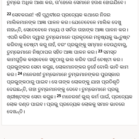
ତୁମ୍ଭେ ଅଧିକ ଆଶା କର, ତା'ହେଲେ ସେମାନେ ହତାଶ ହୋଇଯିବେ।
22
ସେବକଗଣ! ଏହି ପୃଥିବୀରେ ପ୍ରତ୍ୟେକ କଥାରେ ନିଜର
ମାଲିକମାନଙ୍କ ଆଜ୍ଞା ପାଳନ କର। ଯେତେବେଳେ ମାଲିକ ଦେଖୁ
ନାହାନ୍ତି, ସେତେବେଳେ ମଧ୍ୟ ଓ ସର୍ବଦା ତାହାଙ୍କ ଆଜ୍ଞା ପାଳନ କର।
ଏପରି କରିବା ଦ୍ୱାରା ତୁମ୍ଭେମାନେ ପ୍ରକୃତରେ ମନୁଷ୍ୟକୁ ସନ୍ତୁଷ୍ଟ
କରିବାକୁ ଚେଷ୍ଟା କରୁ ନାହଁ, ବରଂ ପ୍ରଭୁଙ୍କୁ ସମ୍ମାନ ଦେଉଥିବାରୁ,
ତୁମ୍ଭେମାନେ ନିଷ୍ଠାପର ସହିତ ଆଜ୍ଞା ପାଳନ କର।
23
ସମସ୍ତ
କାମଗୁଡ଼ିକ କଲାବେଳେ ସବୁଠାରୁ ଭଲ କରିବ ପାଇଁ ଚେଷ୍ଟା କର।
ପ୍ରଭୁଙ୍କର ସେବା କରୁଛ, ଲୋକମାନଙ୍କର ନୁହେଁ ବୋଲି ଭାବି କାମ
କର।
24
ମନେରଖ! ତୁମ୍ଭେମାନେ ତୁମ୍ଭମାନଙ୍କର ପୁରସ୍କାର
ପ୍ରଭୁଙ୍କଠାରୁ ପାଇବ। ସେ ତାଙ୍କ ଲୋକଙ୍କୁ ଯାହା ପ୍ରତିଶୃତି
ଦେଇଛନ୍ତି, ତାହା ତୁମ୍ଭମାନଙ୍କୁ ଦେବେ। ତୁମ୍ଭେମାନେ ପ୍ରଭୁ
ଖ୍ରୀଷ୍ଟଙ୍କ ସେବା କରୁଛ।
25
ମନେରଖ! ଭୁଲ୍ କର୍ମ ପାଇଁ, ପ୍ରତ୍ୟେକ
ଲୋକ ଦଣ୍ଡ ପାଇବ। ପ୍ରଭୁ ପ୍ରତ୍ୟେକ ଲୋକକୁ ସମାନ ଭାବରେ
ଦେଖନ୍ତି।