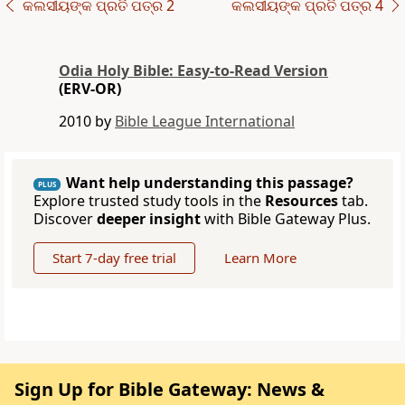
କଲସୀୟଙ୍କ ପ୍ରତି ପତ୍ର 2
କଲସୀୟଙ୍କ ପ୍ରତି ପତ୍ର 4
Odia Holy Bible: Easy-to-Read Version
(ERV-OR)
2010 by
Bible League International
Want help understanding this passage?
PLUS
Explore trusted study tools in the
Resources
tab.
Discover
deeper insight
with Bible Gateway Plus.
Start 7-day free trial
Learn More
Sign Up for Bible Gateway: News &