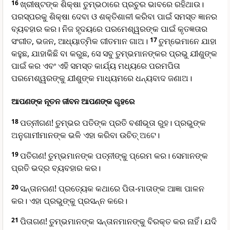
16
ଖ୍ରୀଷ୍ଟଙ୍କ ଶିକ୍ଷା ତୁମ୍ଭଠାରେ ପ୍ରଚୁର ଭାବରେ ରହିଥାଉ।
ପରସ୍ପରକୁ ଶିକ୍ଷା ଦେବା ଓ ଶକ୍ତିଶାଳୀ କରିବା ପାଇଁ ସମସ୍ତ ଜ୍ଞାନର
ବ୍ୟବହାର କର। ନିଜ ହୃଦୟରେ ପରମେଶ୍ୱରଙ୍କ ପାଇଁ କୃତଜ୍ଞତାର
ସଂଗୀତ, ଭଜନ, ଆଧ୍ୟାତ୍ମିକ ଗୀତମାନ ଗାଅ।
17
ତୁମ୍ଭେମାନେ ଯାହା
କହୁଛ, ଯାହାକିଛି ବା କରୁଛ, ସେ ସବୁ ତୁମ୍ଭମାନଙ୍କର ପ୍ରଭୁ ଯୀଶୁଙ୍କ
ପାଇଁ କର ଏବଂ ଏହି ସମସ୍ତ କାର୍ଯ୍ୟ ମଧ୍ୟରେ ପରମପିତା
ପରମେଶ୍ୱରଙ୍କୁ ଯୀଶୁଙ୍କ ମାଧ୍ୟମରେ ଧନ୍ୟବାଦ ଜଣାଅ।
ଆପଣଙ୍କ ନୂତନ ଜୀବନ ଆପଣଙ୍କ ଗୃହରେ
18
ପତ୍ନୀଗଣ! ତୁମ୍ଭର ପତିଙ୍କ ପ୍ରତି ବଶୀଭୂତା ରୁହ। ପ୍ରଭୁଙ୍କ
ଅନୁଗାମୀମାନଙ୍କ ଭଳି ଏହା କରିବା ଉଚିତ୍ ଅଟେ।
19
ପତିଗଣ! ତୁମ୍ଭମାନଙ୍କ ପତ୍ନୀଙ୍କୁ ପ୍ରେମ କର। ସେମାନଙ୍କ
ପ୍ରତି ଭଦ୍ର ବ୍ୟବହାର କର।
20
ସନ୍ତାନଗଣ! ପ୍ରତ୍ୟେକ କଥାରେ ପିତା-ମାତାଙ୍କ ଆଜ୍ଞା ପାଳନ
କର। ଏହା ପ୍ରଭୁଙ୍କୁ ପ୍ରସନ୍ନ କରେ।
21
ପିତାଗଣ! ତୁମ୍ଭମାନଙ୍କ ସନ୍ତାନମାନଙ୍କୁ ବିରକ୍ତ କର ନାହିଁ। ଯଦି