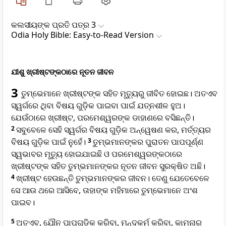
କଲସୀୟଙ୍କ ପ୍ରତି ପତ୍ର 3
Odia Holy Bible: Easy-to-Read Version
ଯୀଶୁ ଖ୍ରୀଷ୍ଟଙ୍କଠାରେ ନୂତନ ଜୀବନ
3
ତୁମ୍ଭେମାନେ ଖ୍ରୀଷ୍ଟଙ୍କ ସହିତ ମୃତ୍ୟୁରୁ ଜୀବିତ ହୋଇଛ। ଅତଏବ
ସ୍ୱର୍ଗରେ ଥିବା ବିଷୟ ଗୁଡ଼ିକ ପାଇବା ପାଇଁ ଯତ୍ନଶୀଳ ହୁଅ।
ଯେଉଁଠାରେ ଖ୍ରୀଷ୍ଟ, ପରମେଶ୍ୱରଙ୍କ ଡାହାଣରେ ବସିଛନ୍ତି।
2
ସବୁବେଳେ ସେହି ସ୍ୱର୍ଗର ବିଷୟ ଗୁଡ଼ିକ ଅନ୍ୱେଷଣ କର, ମର୍ତ୍ତ୍ୟର
ବିଷୟ ଗୁଡ଼ିକ ପାଇଁ ନୁହେଁ।
3
ତୁମ୍ଭମାନଙ୍କର ପୁରାତନ ପାପପୂର୍ଣ୍ଣ
ସ୍ୱଭାବର ମୃତ୍ୟୁ ହୋଇଯାଇଛି ଓ ପରମେଶ୍ୱରଙ୍କଠାରେ
ଖ୍ରୀଷ୍ଟଙ୍କ ସହିତ ତୁମ୍ଭମାନଙ୍କର ନୂତନ ଜୀବନ ସୁରକ୍ଷିତ ଅଛି।
4
ଖ୍ରୀଷ୍ଟ ହେଉଛନ୍ତି ତୁମ୍ଭମାନଙ୍କର ଜୀବନ। ତେଣୁ ଯେତେବେଳେ
ସେ ଆଉ ଥରେ ଆସିବେ, ତାହାଙ୍କ ମହିମାରେ ତୁମ୍ଭେମାନେ ଅଂଶ
ପାଇବ।
5
ଅତଏବ, ଯୌନ ପାପଗୁଡ଼ିକ କରିବା, ମନ୍ଦକର୍ମ କରିବା, କାମନାର