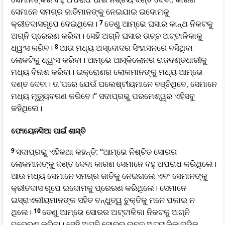
ସେମାନେ ସମଗ୍ର ଜାତିମାନଙ୍କୁ ନେଇଯାଇ ଇଦୋମକୁ
କ୍ରୀତଦାସରୂପେ ଦେଇଥିଲେ।
7
ତେଣୁ ଆମ୍ଭେ ଘସାର କାନ୍ଥ ନିକଟକୁ
ଅଗ୍ନି ପ୍ରେରଣ କରିବା। ସେହି ଅଗ୍ନି ଘସାର ଉଚ୍ଚ ଅଟ୍ଟାଳିକାକୁ
ଧ୍ୱଂସ କରିବ।
8
ଆଉ ମଧ୍ୟ ଅ‌‌ସ୍‌‌ଦୋଦର ସିଂହାସନରେ ବସିଥିବା
ଲୋକଟିକୁ ଧ୍ୱଂସ କରିବା। ଆମ୍ଭେ ଆସ୍କିଲୋନର ରାଜଦଣ୍ତଧାରୀକୁ
ମଧ୍ୟ ବିନାଶ କରିବା। ଇକ୍ରୋଣର ଲୋକମାନଙ୍କୁ ମଧ୍ୟ ଆମ୍ଭେ
ଦଣ୍ତ ଦେବା। ତା'ପରେ ଯେଉଁ ପଲେଷ୍ଟୀୟମାନେ ବଞ୍ଚିଥିବେ, ସେମାନେ
ମଧ୍ୟ ମୃତ୍ୟୁବରଣ କରିବେ।” ସଦାପ୍ରଭୁ ପରମେଶ୍ୱର ଏହିସବୁ
କହିଥିଲେ।
ଫୋୟେନସିଆ ପାଇଁ ଶାସ୍ତି
9
ସଦାପ୍ରଭୁ ଏହିକଥା କହନ୍ତି: “ଆମ୍ଭେ ନିଶ୍ଚିତ ସୋରର
ଲୋକମାନଙ୍କୁ ଦଣ୍ତ ଦେବା କାରଣ ସେମାନେ ବହୁ ଅପରାଧ କରିଥିଲେ।
ଆଉ ମଧ୍ୟ ସେମାନେ ସମଗ୍ର ଜାତିକୁ ନେଇଗଲେ ଏବଂ ସେମାନଙ୍କୁ
କ୍ରୀତଦାସ ରୂପେ ଇଦୋମକୁ ପ୍ରେରଣ କରିଥିଲେ। ସେମାନେ
ଇସ୍ରାଏଲୀୟମାନଙ୍କ ସହିତ ବନ୍ଧୁତ୍ୱ ଚୁକ୍ତିକୁ ମନେ ପକାଇ ନ
ଥିଲେ।
10
ତେଣୁ ଆମ୍ଭେ ସୋରର ଅଟ୍ଟାଳିକା ନିକଟକୁ ଅଗ୍ନି
ପ୍ରେରଣ କରିବା। ସେହି ଅଗ୍ନି ସୋରର ଉଚ୍ଚ ଅଟ୍ଟାଳିକାଗୁଡ଼ିକୁ