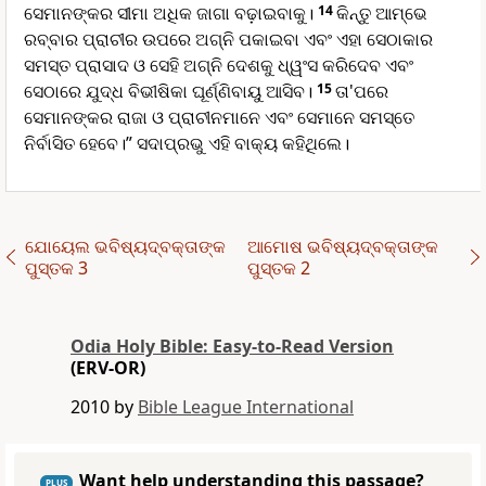
ସେମାନଙ୍କର ସୀମା ଅଧିକ ଜାଗା ବଢ଼ାଇବାକୁ।
14
କିନ୍ତୁ ଆମ୍ଭେ
ରବ୍ବାର ପ୍ରାଚୀର ଉପରେ ଅଗ୍ନି ପକାଇବା ଏବଂ ଏହା ସେଠାକାର
ସମସ୍ତ ପ୍ରାସାଦ ଓ ସେହି ଅଗ୍ନି ଦେଶକୁ ଧ୍ୱଂସ କରିଦେବ ଏବଂ
ସେଠାରେ ଯୁଦ୍ଧ ବିଭୀଷିକା ଘୂର୍ଣ୍ଣିବାୟୁ ଆସିବ।
15
ତା'ପରେ
ସେମାନଙ୍କର ରାଜା ଓ ପ୍ରାଚୀନମାନେ ଏବଂ ସେମାନେ ସମସ୍ତେ
ନିର୍ବାସିତ ହେବେ।” ସଦାପ୍ରଭୁ ଏହି ବାକ୍ୟ କହିଥିଲେ।
ଯୋୟେଲ ଭବିଷ୍ୟ‌ଦ୍‌ବକ୍ତାଙ୍କ
ଆମୋଷ ଭବିଷ୍ୟ‌ଦ୍‌ବକ୍ତାଙ୍କ
ପୁସ୍ତକ 3
ପୁସ୍ତକ 2
Odia Holy Bible: Easy-to-Read Version
(ERV-OR)
2010 by
Bible League International
Want help understanding this passage?
PLUS