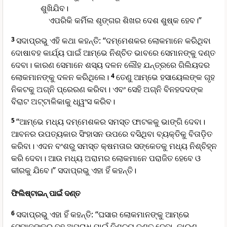
ଶୁଖିଯିବ।
ଏପରିକି କର୍ମିଲ ଶୃଙ୍ଗର ଶିଖର ଦେଶ ଶୁଷ୍କ ହେବ।”
3
ସଦାପ୍ରଭୁ ଏହି କଥା କହନ୍ତି: “ଦମ୍ମେଶକର ଲୋକମାନେ କରିଥିବା
ଦୋଷାବହ କାର୍ଯ୍ୟ ପାଇଁ ଆମ୍ଭେ ନିଶ୍ଚିତ ଭାବରେ ସେମାନଙ୍କୁ ଦଣ୍ତ
ଦେବା। କାରଣ ସେମାନେ ଶସ୍ୟ ଦଳନ ଲୌହ ଯନ୍ତ୍ରରେ ଗିଲିୟଦର
ଲୋକମାନଙ୍କୁ ଦଳନ କରିଥିଲେ।
4
ତେଣୁ ଆମ୍ଭେ ହସାୟେଲଙ୍କ ଗୃହ
ନିକଟକୁ ଅଗ୍ନି ପ୍ରେରଣ କରିବା। ଏବଂ ସେହି ଅଗ୍ନି ବିନହଦଦଙ୍କ
ବିରାଟ ଅଟ୍ଟାଳିକାକୁ ଧ୍ୱଂସ କରିବ।
5
“ଆମ୍ଭେ ମଧ୍ୟ ଦମ୍ମେଶକର ସମସ୍ତ ଫାଟକକୁ ଭାଙ୍ଗି ଦେବା।
ଆବନର ଉପତ୍ୟକାର ସିଂହାସନ ଉପରେ ବସିଥିବା ବ୍ୟକ୍ତିକୁ ବିତାଡ଼ିତ
କରିବା। ଏଦନ ବଂଶରୁ ସମସ୍ତ କ୍ଷମତାର ସଙ୍କେତକୁ ମଧ୍ୟ ନିଶ୍ଚିହ୍ନ
କରି ଦେବା। ଆଉ ମଧ୍ୟ ଅରାମର ଲୋକମାନେ ପରାଜିତ ହେବେ ଓ
କୀରକୁ ଯିବେ।” ସଦାପ୍ରଭୁ ଏହା ହିଁ କହନ୍ତି।
ଫିଲିଷ୍ଟାଇନ୍ ପାଇଁ ଦଣ୍ତ
6
ସଦାପ୍ରଭୁ ଏହା ହିଁ କହନ୍ତି: “ଘସାର ଲୋକମାନଙ୍କୁ ଆମ୍ଭେ
ସେମାନଙ୍କର ବହୁ ଅପରାଧ ପାଇଁ ନିଶ୍ଚୟ ଦଣ୍ତ ଦେବା, କାରଣ