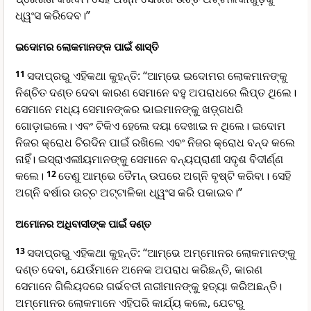
ଧ୍ୱଂସ କରିଦେବ।”
ଇଦୋମର ଲୋକମାନଙ୍କ ପାଇଁ ଶାସ୍ତି
11
ସଦାପ୍ରଭୁ ଏହିକଥା କୁହନ୍ତି: “ଆମ୍ଭେ ଇଦୋମର ଲୋକମାନଙ୍କୁ
ନିଶ୍ଚିତ ଦଣ୍ତ ଦେବା କାରଣ ସେମାନେ ବହୁ ଅପରାଧରେ ଲିପ୍ତ ଥିଲେ।
ସେମାନେ ମଧ୍ୟ ସେମାନଙ୍କର ଭାଇମାନଙ୍କୁ ‌‌ଖ‌ଡ଼୍‌ଗଧରି
ଗୋଡ଼ାଇଲେ। ଏବଂ ଟିକିଏ ହେଲେ ଦୟା ଦେଖାଇ ନ ଥିଲେ। ଇଦୋମ
ନିଜର କ୍ରୋଧ ଚିରଦିନ ପାଇଁ ରଖିଲେ ଏବଂ ନିଜର କ୍ରୋଧ ବନ୍ଦ କଲେ
ନାହିଁ। ଇସ୍ରାଏଲୀୟମାନଙ୍କୁ ସେମାନେ ବନ୍ୟପ୍ରାଣୀ ସଦୃଶ ବିଦୀର୍ଣ୍ଣ
କଲେ।
12
ତେଣୁ ଆମ୍ଭେ ତୈମନ୍ ଉପରେ ଅଗ୍ନି ବୃଷ୍ଟି କରିବା। ସେହି
ଅଗ୍ନି ବର୍ଷାର ଉଚ୍ଚ ଅଟ୍ଟାଳିକା ଧ୍ୱଂସ କରି ପକାଇବ।”
ଅମୋନର ଅଧିବାସୀଙ୍କ ପାଇଁ ଦଣ୍ତ
13
ସଦାପ୍ରଭୁ ଏହିକଥା କୁହନ୍ତି: “ଆମ୍ଭେ ଅମ୍ମୋନର ଲୋକମାନଙ୍କୁ
ଦଣ୍ତ ଦେବା, ଯେଉଁମାନେ ଅନେକ ଅପରାଧ କରିଛନ୍ତି, କାରଣ
ସେମାନେ ଗିଲିୟଦରେ ଗର୍ଭବତୀ ନାରୀମାନଙ୍କୁ ହତ୍ୟା କରିଅଛନ୍ତି।
ଅମ୍ମୋନର ଲୋକମାନେ ଏହିପରି କାର୍ଯ୍ୟ କଲେ, ଯେଟରୁ