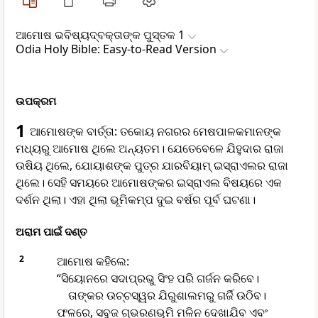
ଆମୋଷ ଭବିଷ୍ୟ‌ଦ୍‌ବକ୍ତାଙ୍କ ପୁସ୍ତକ 1
Odia Holy Bible: Easy-to-Read Version
ଉପକ୍ରମ
1
ଆମୋଷଙ୍କ ବାର୍ତ୍ତା: ତକୋୟ ନଗରର ମେଷପାଳକମାନଙ୍କ
ମଧ୍ୟରୁ ଆମୋଷ ଥିଲେ ଅନ୍ୟତମ। ଯେତେବେଳେ ଯିହୁଦାର ରାଜା
ଉଷିୟ ଥିଲେ, ଯୋୟାଶଙ୍କ ପୁତ୍ର ଯାରବିୟାମ୍ ଇସ୍ରାଏଲର ରାଜା
ଥିଲେ। ସେହି ସମୟରେ ଆମୋଷଙ୍କର ଇସ୍ରାଏଲ ବିଷୟରେ ଏକ
ଦର୍ଶନ ଥିଲା। ଏହା ଥିଲା ଭୂମିକମ୍ପ ଦୁଇ ବର୍ଷର ପୂର୍ବ ଘଟଣା।
ଅରାମ ପାଇଁ ଦଣ୍ତ
2
ଆମୋଷ କହିଲେ:
“ସିୟୋନରେ ସଦାପ୍ରଭୁ ସିଂହ ପରି ଗର୍ଜନ କରିବେ।
ତାଙ୍କର ଉଚ୍ଚସ୍ୱର ଯିରୁଶାଲମରୁ ଗର୍ଜି ଉଠିବ।
ଫଳରେ, ସବୁଜ ଗ୍ଭରଣଭୂମି ମଳିନ ଦେଖାଯିବ ଏବଂ